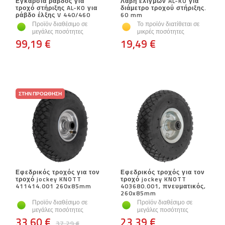
Εγκάρσια ράβδος για
Λαβή ελιγμών AL-KO για
τροχό στήριξης AL-KO για
διάμετρο τροχού στήριξης.
ράβδο έλξης V 440/460
60 mm
Προϊόν διαθέσιμο σε
Το προϊόν διατίθεται σε
μεγάλες ποσότητες
μικρές ποσότητες
99,19 €
19,49 €
ΣΤΗΝ ΠΡΟΏΘΗΣΗ
Εφεδρικός τροχός για τον
Εφεδρικός τροχός για τον
τροχό jockey KNOTT
τροχό jockey KNOTT
411414.001 260x85mm
403680.001, πνευματικός,
260x85mm
Προϊόν διαθέσιμο σε
Προϊόν διαθέσιμο σε
μεγάλες ποσότητες
μεγάλες ποσότητες
33,60 €
23,39 €
37,29 €