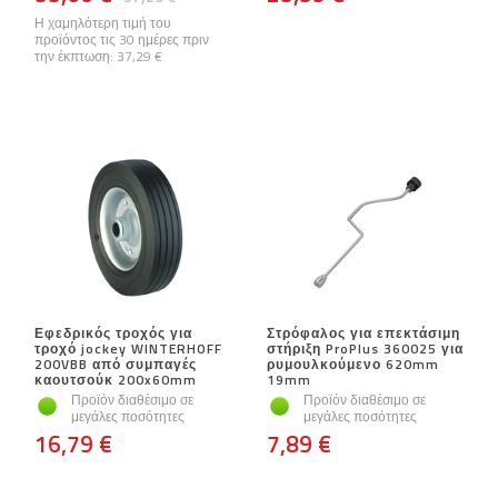
Η χαμηλότερη τιμή του
προϊόντος τις 30 ημέρες πριν
την έκπτωση:
37,29 €
Εφεδρικός τροχός για
Στρόφαλος για επεκτάσιμη
τροχό jockey WINTERHOFF
στήριξη ProPlus 360025 για
200VBB από συμπαγές
ρυμουλκούμενο 620mm
καουτσούκ 200x60mm
19mm
Προϊόν διαθέσιμο σε
Προϊόν διαθέσιμο σε
μεγάλες ποσότητες
μεγάλες ποσότητες
16,79 €
7,89 €