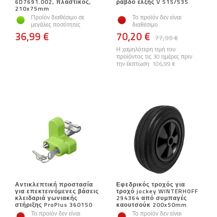
6D7691.002, πλαστικός,
ράβδο έλξης V 515/535
210x75mm
Προϊόν διαθέσιμο σε
Το προϊόν δεν είναι
μεγάλες ποσότητες
διαθέσιμο
36,99 €
70,20 €
77,99 €
Η χαμηλότερη τιμή του
προϊόντος τις 30 ημέρες πριν
την έκπτωση:
106,99 €
Αντικλεπτική προστασία
Εφεδρικός τροχός για
για επεκτεινόμενες βάσεις
τροχό jockey WINTERHOFF
κλειδαριά γωνιακής
294364 από συμπαγές
στήριξης ProPlus 360150
καουτσούκ 200x50mm
Το προϊόν δεν είναι
Το προϊόν δεν είναι