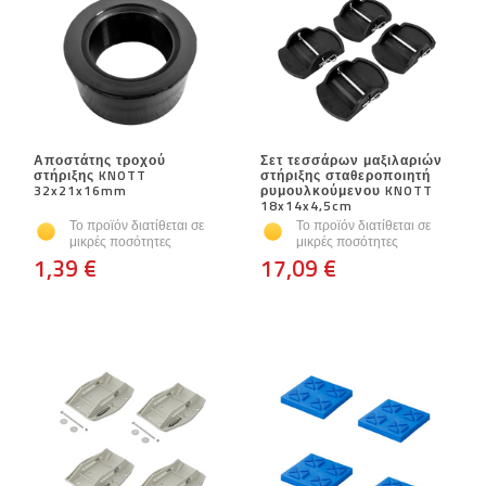
Αποστάτης τροχού
Σετ τεσσάρων μαξιλαριών
στήριξης KNOTT
στήριξης σταθεροποιητή
32x21x16mm
ρυμουλκούμενου KNOTT
18x14x4,5cm
Το προϊόν διατίθεται σε
Το προϊόν διατίθεται σε
μικρές ποσότητες
μικρές ποσότητες
1,39 €
17,09 €