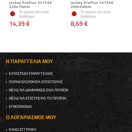
jockey ProPlus 341549
jockey ProPlus 341540
220x70mm
200x50mm
Το προϊόν δεν είναι
Το προϊόν δεν είναι
διαθέσιμο
διαθέσιμο
14,39 €
8,69 €
Η ΠΑΡΑΓΓΕΛΊΑ ΜΟΥ
ΚΑΤΆΣΤΑΣΗ ΠΑΡΑΓΓΕΛΊΑΣ
ΠΑΡΑΚΟΛΟΎΘΗΣΗ ΑΠΟΣΤΟΛΉΣ
ΘΈΛΩ ΝΑ ΔΙΑΦΗΜΊΣΩ ΈΝΑ ΠΡΟΪΌΝ
ΘΈΛΩ ΝΑ ΕΠΙΣΤΡΈΨΩ ΤΟ ΠΡΟΪΌΝ
ΕΠΙΚΟΙΝΩΝΊΑ
Ο ΛΟΓΑΡΙΑΣΜΌΣ ΜΟΥ
ΚΑΝΩ ΕΓΓΡΑΦΗ