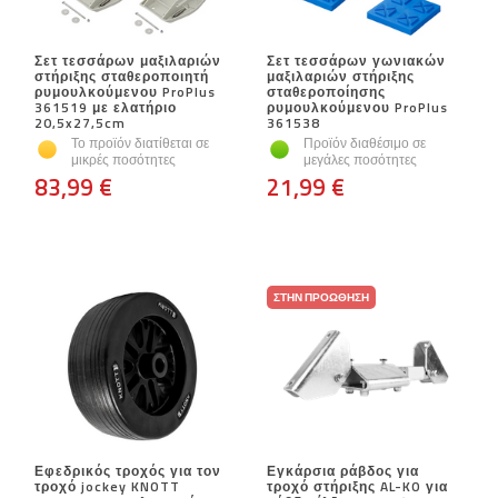
Σετ τεσσάρων μαξιλαριών
Σετ τεσσάρων γωνιακών
στήριξης σταθεροποιητή
μαξιλαριών στήριξης
ρυμουλκούμενου ProPlus
σταθεροποίησης
361519 με ελατήριο
ρυμουλκούμενου ProPlus
20,5x27,5cm
361538
Το προϊόν διατίθεται σε
Προϊόν διαθέσιμο σε
μικρές ποσότητες
μεγάλες ποσότητες
83,99 €
21,99 €
ΣΤΗΝ ΠΡΟΏΘΗΣΗ
Εφεδρικός τροχός για τον
Εγκάρσια ράβδος για
τροχό jockey KNOTT
τροχό στήριξης AL-KO για