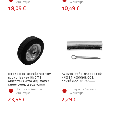
διαθέσιμο
διαθέσιμο
18,09 €
10,49 €
Εφεδρικός τροχός για τον
Άξονας στήριξης τροχού
τροχό jockey KNOTT
KNOTT 406698.001,
4802796X από συμπαγές
δακτύλιος 78x20mm
καουτσούκ 220x70mm
Το προϊόν δεν είναι
Το προϊόν δεν είναι
διαθέσιμο
διαθέσιμο
23,59 €
2,29 €