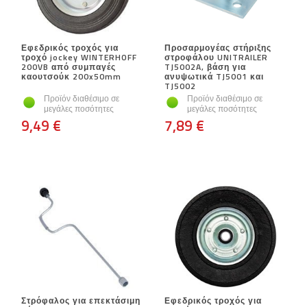
Εφεδρικός τροχός για
Προσαρμογέας στήριξης
τροχό jockey WINTERHOFF
στροφάλου UNITRAILER
200VB από συμπαγές
TJ5002A, βάση για
καουτσούκ 200x50mm
ανυψωτικά TJ5001 και
TJ5002
Προϊόν διαθέσιμο σε
Προϊόν διαθέσιμο σε
μεγάλες ποσότητες
μεγάλες ποσότητες
9,49 €
7,89 €
Στρόφαλος για επεκτάσιμη
Εφεδρικός τροχός για