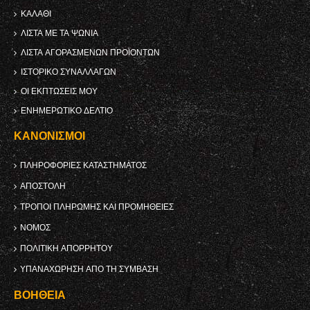
ΚΑΛΆΘΙ
ΛΊΣΤΑ ΜΕ ΤΑ ΨΏΝΙΑ
ΛΊΣΤΑ ΑΓΟΡΑΣΜΈΝΩΝ ΠΡΟΪΌΝΤΩΝ
ΙΣΤΟΡΙΚΌ ΣΥΝΑΛΛΑΓΏΝ
ΟΙ ΕΚΠΤΏΣΕΙΣ ΜΟΥ
ΕΝΗΜΕΡΩΤΙΚΌ ΔΕΛΤΊΟ
ΚΑΝΟΝΙΣΜΟΊ
ΠΛΗΡΟΦΟΡΊΕΣ ΚΑΤΑΣΤΉΜΑΤΟΣ
ΑΠΟΣΤΟΛΉ
ΤΡΌΠΟΙ ΠΛΗΡΩΜΉΣ ΚΑΙ ΠΡΟΜΉΘΕΙΕΣ
ΝΌΜΟΣ
ΠΟΛΙΤΙΚΉ ΑΠΟΡΡΉΤΟΥ
ΥΠΑΝΑΧΏΡΗΣΗ ΑΠΌ ΤΗ ΣΎΜΒΑΣΗ
ΒΟΉΘΕΙΑ