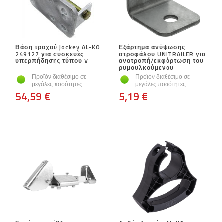
Βάση τροχού jockey AL-KO
Εξάρτημα ανύψωσης
249127 για συσκευές
στροφάλου UNITRAILER για
υπερπήδησης τύπου V
ανατροπή/εκφόρτωση του
ρυμουλκούμενου
Προϊόν διαθέσιμο σε
Προϊόν διαθέσιμο σε
μεγάλες ποσότητες
μεγάλες ποσότητες
54,59 €
5,19 €