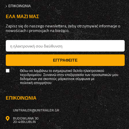
ΕΠΙΚΟΙΝΩΝΊΑ
ΈΛΑ ΜΑΖΊ ΜΑΣ
Zapisz się do naszego newslettera, żeby otrzymywać informacje o
nowościach i promocjach na bieżąco.
ΕΓΓΡΑΦΕΊΤΕ
Θέλω να λαμβάνω το ενημερωτικό δελτίο ηλεκτρονικού
ταχυδρομείου. Συναινώ στην επεξεργασία των προσωπικών μου
δεδομένων για σκοπούς μάρκετινγκ σύμφωνα με
πολιτική απορρήτου
ΕΠΙΚΟΙΝΩΝΊΑ
UNITRAILER@UNITRAILER.GR
BUDOWLANA 30
20-469
LUBLIN