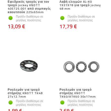
Εφεδρικός τροχός για τον
Λαβή ελιγμών AL-KO
τροχό jockey KNOTT
1931978 για τροχό jockey
405725.001 από συμπαγές
48 mm
καουτσούκ 225x65mm
Προϊόν διαθέσιμο σε
Προϊόν διαθέσιμο σε
μεγάλες ποσότητες
μεγάλες ποσότητες
13,09 €
17,79 €
Ρουλεμάν για τροχό
Ρουλεμάν για τροχό
στήριξης KNOTT TK48
στήριξης KNOTT
27x12.7mm
TK60/ATK60 30x17mm
Προϊόν διαθέσιμο σε
Προϊόν διαθέσιμο σε
μεγάλες ποσότητες
μεγάλες ποσότητες
1,89 €
2,69 €