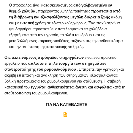
Ο στρόφαλος είναι κατασκευασμένος από
γαλβανισμένο εν
θερμώ χάλυβα
, παρέχοντας υψηλής ποιότητας
προστασία από
τη διάβρωση και εξασφαλίζοντας μεγάλη διάρκεια ζωής
ακόμη
και με εντατική χρήση σε εξωτερικούς χώρους. Ένα παχύ στρώμα
ψευδαργύρου προστατεύει αποτελεσματικά τα χαλύβδινα
εξαρτήματα από την υγρασία, το αλάτι του δρόμου και τις
μεταβαλλόμενες καιρικές συνθήκες, αυξάνοντας την ανθεκτικότητα
και την αντίσταση της κατασκευής σε ζημιές.
Ο επεκτεινόμενος στρόφαλος στηριγμάτων
είναι ένα πρακτικό
εργαλείο που
απλοποιεί τη λειτουργία των στηριγμάτων
σταθεροποίησης του ρυμουλκούμενου
. Επιτρέπει την γρήγορη και
ακριβή επέκταση και ανάκληση των στηριγμάτων, εξασφαλίζοντας
βολική προετοιμασία του ρυμουλκούμενου για στάθμευση. Η στιβαρή
κατασκευή του
εγγυάται ανθεκτικότητα, άνεση και ασφάλεια
κατά τη
σταθεροποίηση του ρυμουλκούμενου.
ΓΙΑ ΝΑ ΚΑΤΕΒΆΣΕΤΕ