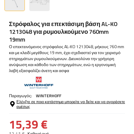
Στρόφαλος για επεκτάσιμη βάση AL-KO
1213048 για ρυμουλκούμενο 760mm
19mm
Ο επεκτεινόμενος στρόφαλος AL-KO 1213048, μήκους 760 mm
και με κλειδί μεγέθους 19 mm, έχει σχεδιαστεί για τον χειρισμό
στηριγμάτων ρυμουλκούμενων. Διευκολύνει την γρήγορη
ανύψωση και κάθοδο των στηριγμάτων, ενώ η εργονομική
λαβή εξασφαλίζει άνετη και ασφα
Παραγωγός:
WINTERHOFF
Ελέγξτε σε ποιο κατάστημα μπορείτε να δείτε και να αγοράσετε
αμέσως
15,39 €
12,41 €
Καθαρή τιμή