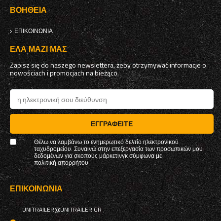
ΒΟΉΘΕΙΑ
ΕΠΙΚΟΙΝΩΝΊΑ
ΈΛΑ ΜΑΖΊ ΜΑΣ
Zapisz się do naszego newslettera, żeby otrzymywać informacje o
nowościach i promocjach na bieżąco.
ΕΓΓΡΑΦΕΊΤΕ
Θέλω να λαμβάνω το ενημερωτικό δελτίο ηλεκτρονικού
ταχυδρομείου. Συναινώ στην επεξεργασία των προσωπικών μου
δεδομένων για σκοπούς μάρκετινγκ σύμφωνα με
πολιτική απορρήτου
ΕΠΙΚΟΙΝΩΝΊΑ
UNITRAILER@UNITRAILER.GR