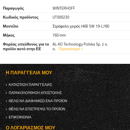
Παραγωγός
WINTERHOFF
Κωδικός προϊόντος
UT000230
Μοντέλο
Στρόφαλο χειρός HKB SW 19-L780
Μήκος
760 mm
Φορέας υπεύθυνος για το
AL-KO Technology Polska Sp. z o.
προϊόν αυτό στην ΕΕ
o.
Περισσότερο
Η ΠΑΡΑΓΓΕΛΊΑ ΜΟΥ
ΚΑΤΆΣΤΑΣΗ ΠΑΡΑΓΓΕΛΊΑΣ
ΠΑΡΑΚΟΛΟΎΘΗΣΗ ΑΠΟΣΤΟΛΉΣ
ΘΈΛΩ ΝΑ ΔΙΑΦΗΜΊΣΩ ΈΝΑ ΠΡΟΪΌΝ
ΘΈΛΩ ΝΑ ΕΠΙΣΤΡΈΨΩ ΤΟ ΠΡΟΪΌΝ
ΕΠΙΚΟΙΝΩΝΊΑ
Ο ΛΟΓΑΡΙΑΣΜΌΣ ΜΟΥ