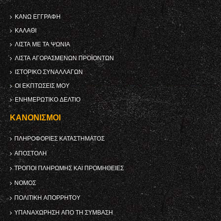
ΚΑΝΩ ΕΓΓΡΑΦΗ
ΚΑΛΆΘΙ
ΛΊΣΤΑ ΜΕ ΤΑ ΨΏΝΙΑ
ΛΊΣΤΑ ΑΓΟΡΑΣΜΈΝΩΝ ΠΡΟΪΌΝΤΩΝ
ΙΣΤΟΡΙΚΌ ΣΥΝΑΛΛΑΓΏΝ
ΟΙ ΕΚΠΤΏΣΕΙΣ ΜΟΥ
ΕΝΗΜΕΡΩΤΙΚΌ ΔΕΛΤΊΟ
ΚΑΝΟΝΙΣΜΟΊ
ΠΛΗΡΟΦΟΡΊΕΣ ΚΑΤΑΣΤΉΜΑΤΟΣ
ΑΠΟΣΤΟΛΉ
ΤΡΌΠΟΙ ΠΛΗΡΩΜΉΣ ΚΑΙ ΠΡΟΜΉΘΕΙΕΣ
ΝΌΜΟΣ
ΠΟΛΙΤΙΚΉ ΑΠΟΡΡΉΤΟΥ
ΥΠΑΝΑΧΏΡΗΣΗ ΑΠΌ ΤΗ ΣΎΜΒΑΣΗ