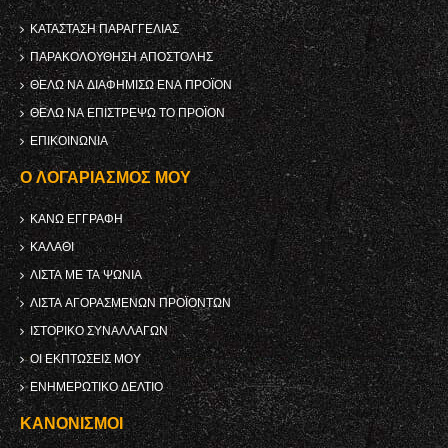
ΚΑΤΆΣΤΑΣΗ ΠΑΡΑΓΓΕΛΊΑΣ
ΠΑΡΑΚΟΛΟΎΘΗΣΗ ΑΠΟΣΤΟΛΉΣ
ΘΈΛΩ ΝΑ ΔΙΑΦΗΜΊΣΩ ΈΝΑ ΠΡΟΪΌΝ
ΘΈΛΩ ΝΑ ΕΠΙΣΤΡΈΨΩ ΤΟ ΠΡΟΪΌΝ
ΕΠΙΚΟΙΝΩΝΊΑ
Ο ΛΟΓΑΡΙΑΣΜΌΣ ΜΟΥ
ΚΑΝΩ ΕΓΓΡΑΦΗ
ΚΑΛΆΘΙ
ΛΊΣΤΑ ΜΕ ΤΑ ΨΏΝΙΑ
ΛΊΣΤΑ ΑΓΟΡΑΣΜΈΝΩΝ ΠΡΟΪΌΝΤΩΝ
ΙΣΤΟΡΙΚΌ ΣΥΝΑΛΛΑΓΏΝ
ΟΙ ΕΚΠΤΏΣΕΙΣ ΜΟΥ
ΕΝΗΜΕΡΩΤΙΚΌ ΔΕΛΤΊΟ
ΚΑΝΟΝΙΣΜΟΊ