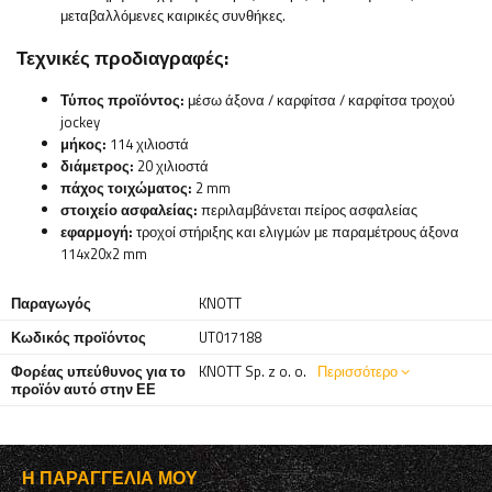
μεταβαλλόμενες καιρικές συνθήκες.
Τεχνικές προδιαγραφές:
Τύπος προϊόντος:
μέσω άξονα / καρφίτσα / καρφίτσα τροχού
jockey
μήκος:
114 χιλιοστά
διάμετρος:
20 χιλιοστά
πάχος τοιχώματος:
2 mm
στοιχείο ασφαλείας:
περιλαμβάνεται πείρος ασφαλείας
εφαρμογή:
τροχοί στήριξης και ελιγμών με παραμέτρους άξονα
114x20x2 mm
Παραγωγός
KNOTT
Κωδικός προϊόντος
UT017188
Φορέας υπεύθυνος για το
KNOTT Sp. z o. o.
Περισσότερο
προϊόν αυτό στην ΕΕ
Η ΠΑΡΑΓΓΕΛΊΑ ΜΟΥ