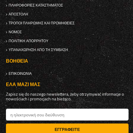
ΠΛΗΡΟΦΟΡΊΕΣ ΚΑΤΑΣΤΉΜΑΤΟΣ
ΑΠΟΣΤΟΛΉ
ΤΡΌΠΟΙ ΠΛΗΡΩΜΉΣ ΚΑΙ ΠΡΟΜΉΘΕΙΕΣ
ΝΌΜΟΣ
ΠΟΛΙΤΙΚΉ ΑΠΟΡΡΉΤΟΥ
ΥΠΑΝΑΧΏΡΗΣΗ ΑΠΌ ΤΗ ΣΎΜΒΑΣΗ
ΒΟΉΘΕΙΑ
ΕΠΙΚΟΙΝΩΝΊΑ
ΈΛΑ ΜΑΖΊ ΜΑΣ
Zapisz się do naszego newslettera, żeby otrzymywać informacje o
nowościach i promocjach na bieżąco.
ΕΓΓΡΑΦΕΊΤΕ