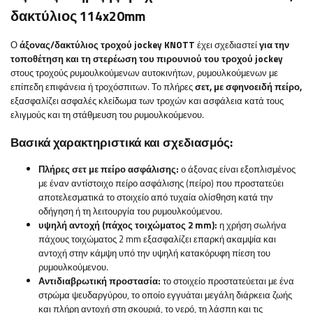
δακτύλιος 114x20mm
Ο
άξονας/δακτύλιος τροχού jockey
KNOTT
έχει σχεδιαστεί
για την
τοποθέτηση και τη στερέωση του πιρουνιού του τροχού jockey
στους τροχούς ρυμουλκούμενων αυτοκινήτων, ρυμουλκούμενων με
επίπεδη επιφάνεια ή τροχόσπιτων. Το πλήρες
σετ, με σφηνοειδή πείρο,
εξασφαλίζει ασφαλές κλείδωμα των τροχών και ασφάλεια κατά τους
ελιγμούς και τη στάθμευση του ρυμουλκούμενου.
Βασικά χαρακτηριστικά και σχεδιασμός:
Πλήρες σετ με πείρο ασφάλισης:
ο άξονας είναι εξοπλισμένος
με έναν αντίστοιχο πείρο ασφάλισης (πείρο) που προστατεύει
αποτελεσματικά το στοιχείο από τυχαία ολίσθηση κατά την
οδήγηση ή τη λειτουργία του ρυμουλκούμενου.
υψηλή αντοχή (πάχος τοιχώματος 2 mm):
η χρήση σωλήνα
πάχους τοιχώματος 2 mm εξασφαλίζει επαρκή ακαμψία και
αντοχή στην κάμψη υπό την υψηλή κατακόρυφη πίεση του
ρυμουλκούμενου.
Αντιδιαβρωτική προστασία:
το στοιχείο προστατεύεται με ένα
στρώμα ψευδαργύρου, το οποίο εγγυάται μεγάλη διάρκεια ζωής
και πλήρη αντοχή στη σκουριά, το νερό, τη λάσπη και τις