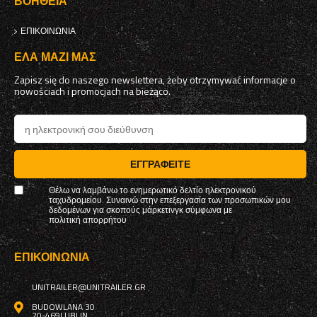
ΒΟΉΘΕΙΑ
ΕΠΙΚΟΙΝΩΝΊΑ
ΈΛΑ ΜΑΖΊ ΜΑΣ
Zapisz się do naszego newslettera, żeby otrzymywać informacje o
nowościach i promocjach na bieżąco.
ΕΓΓΡΑΦΕΊΤΕ
Θέλω να λαμβάνω το ενημερωτικό δελτίο ηλεκτρονικού
ταχυδρομείου. Συναινώ στην επεξεργασία των προσωπικών μου
δεδομένων για σκοπούς μάρκετινγκ σύμφωνα με
πολιτική απορρήτου
ΕΠΙΚΟΙΝΩΝΊΑ
UNITRAILER@UNITRAILER.GR
BUDOWLANA 30
20-469
LUBLIN