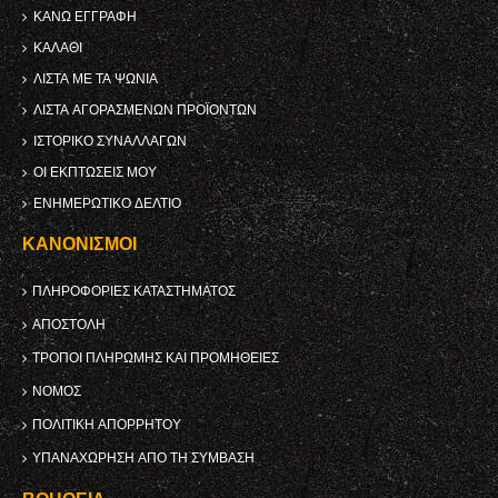
ΚΑΝΩ ΕΓΓΡΑΦΗ
ΚΑΛΆΘΙ
ΛΊΣΤΑ ΜΕ ΤΑ ΨΏΝΙΑ
ΛΊΣΤΑ ΑΓΟΡΑΣΜΈΝΩΝ ΠΡΟΪΌΝΤΩΝ
ΙΣΤΟΡΙΚΌ ΣΥΝΑΛΛΑΓΏΝ
ΟΙ ΕΚΠΤΏΣΕΙΣ ΜΟΥ
ΕΝΗΜΕΡΩΤΙΚΌ ΔΕΛΤΊΟ
ΚΑΝΟΝΙΣΜΟΊ
ΠΛΗΡΟΦΟΡΊΕΣ ΚΑΤΑΣΤΉΜΑΤΟΣ
ΑΠΟΣΤΟΛΉ
ΤΡΌΠΟΙ ΠΛΗΡΩΜΉΣ ΚΑΙ ΠΡΟΜΉΘΕΙΕΣ
ΝΌΜΟΣ
ΠΟΛΙΤΙΚΉ ΑΠΟΡΡΉΤΟΥ
ΥΠΑΝΑΧΏΡΗΣΗ ΑΠΌ ΤΗ ΣΎΜΒΑΣΗ