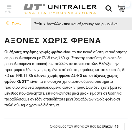
Πίσω
Σπίτι
Ανταλλακτικα και αξεσουαρ για ρυμουλκουμενα
ΆΞΟΝΕΣ ΧΩΡΊΣ ΦΡΈΝΑ
Οι άξονες στρέψης χωρίς φρένο
είναι το πιο κοινό σύστημα ανάρτησης
σε ρυμουλκούμενα με GVW έως 750 kg. Στάνταρ τοποθετημένο σε νέα
ρυμουλκούμενα αυτοκινήτων πολλών κατασκευαστών. Ελέγξτε την
προσφορά αξόνων χωρίς φρένο από δύο κορυφαίους κατασκευαστές AL-
KO και KNOTT.
Οι άξονες χωρίς φρένο AL-KO
και
οι άξονες χωρίς
φρένο KNOTT
είναι τα πιο συχνά χρησιμοποιούμενα συστήματα
πλαισίου στα νέα ρυμουλκούμενα αυτοκινήτων. Εάν δεν έχετε βρει το
μέγεθος που αναζητάτε, επικοινωνήστε μαζί μας - είμαστε σε θέση να
παραδώσουμε σχεδόν οποιοδήποτε μέγεθος αξόνων χωρίς φρένο σε
πολύ σύντομο χρονικό διάστημα.
Ο αριθμός των στοιχείων που βρέθηκαν:
46