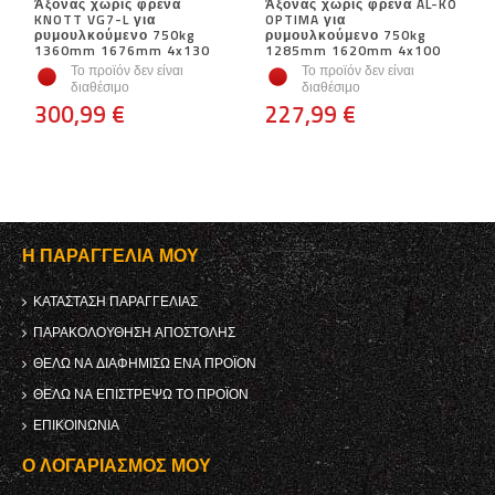
Άξονας χωρίς φρένα
Άξονας χωρίς φρένα AL-KO
KNOTT VG7-L για
OPTIMA για
ρυμουλκούμενο 750kg
ρυμουλκούμενο 750kg
1360mm 1676mm 4x130
1285mm 1620mm 4x100
Το προϊόν δεν είναι
Το προϊόν δεν είναι
διαθέσιμο
διαθέσιμο
300,99 €
227,99 €
Η ΠΑΡΑΓΓΕΛΊΑ ΜΟΥ
ΚΑΤΆΣΤΑΣΗ ΠΑΡΑΓΓΕΛΊΑΣ
ΠΑΡΑΚΟΛΟΎΘΗΣΗ ΑΠΟΣΤΟΛΉΣ
ΘΈΛΩ ΝΑ ΔΙΑΦΗΜΊΣΩ ΈΝΑ ΠΡΟΪΌΝ
ΘΈΛΩ ΝΑ ΕΠΙΣΤΡΈΨΩ ΤΟ ΠΡΟΪΌΝ
ΕΠΙΚΟΙΝΩΝΊΑ
Ο ΛΟΓΑΡΙΑΣΜΌΣ ΜΟΥ