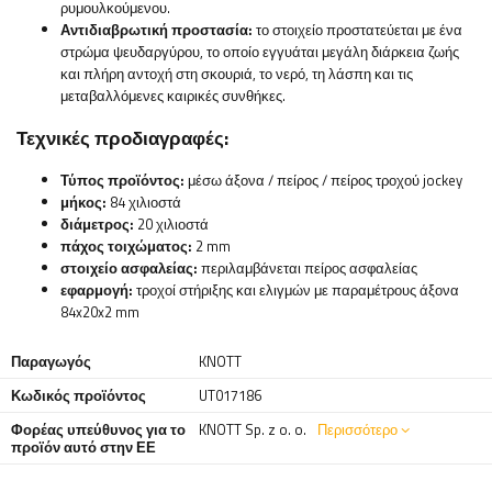
ρυμουλκούμενου.
Αντιδιαβρωτική προστασία:
το στοιχείο προστατεύεται με ένα
στρώμα ψευδαργύρου, το οποίο εγγυάται μεγάλη διάρκεια ζωής
και πλήρη αντοχή στη σκουριά, το νερό, τη λάσπη και τις
μεταβαλλόμενες καιρικές συνθήκες.
Τεχνικές προδιαγραφές:
Τύπος προϊόντος:
μέσω άξονα / πείρος / πείρος τροχού jockey
μήκος:
84 χιλιοστά
διάμετρος:
20 χιλιοστά
πάχος τοιχώματος:
2 mm
στοιχείο ασφαλείας:
περιλαμβάνεται πείρος ασφαλείας
εφαρμογή:
τροχοί στήριξης και ελιγμών με παραμέτρους άξονα
84x20x2 mm
Παραγωγός
KNOTT
Κωδικός προϊόντος
UT017186
Φορέας υπεύθυνος για το
KNOTT Sp. z o. o.
Περισσότερο
προϊόν αυτό στην ΕΕ