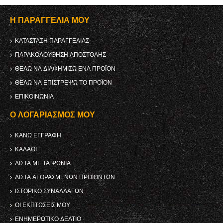
Η ΠΑΡΑΓΓΕΛΊΑ ΜΟΥ
ΚΑΤΆΣΤΑΣΗ ΠΑΡΑΓΓΕΛΊΑΣ
ΠΑΡΑΚΟΛΟΎΘΗΣΗ ΑΠΟΣΤΟΛΉΣ
ΘΈΛΩ ΝΑ ΔΙΑΦΗΜΊΣΩ ΈΝΑ ΠΡΟΪΌΝ
ΘΈΛΩ ΝΑ ΕΠΙΣΤΡΈΨΩ ΤΟ ΠΡΟΪΌΝ
ΕΠΙΚΟΙΝΩΝΊΑ
Ο ΛΟΓΑΡΙΑΣΜΌΣ ΜΟΥ
ΚΑΝΩ ΕΓΓΡΑΦΗ
ΚΑΛΆΘΙ
ΛΊΣΤΑ ΜΕ ΤΑ ΨΏΝΙΑ
ΛΊΣΤΑ ΑΓΟΡΑΣΜΈΝΩΝ ΠΡΟΪΌΝΤΩΝ
ΙΣΤΟΡΙΚΌ ΣΥΝΑΛΛΑΓΏΝ
ΟΙ ΕΚΠΤΏΣΕΙΣ ΜΟΥ
ΕΝΗΜΕΡΩΤΙΚΌ ΔΕΛΤΊΟ