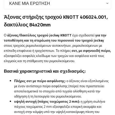
ΚΆΝΕ ΜΙΑ ΕΡΏΤΗΣΗ
Άξονας στήριξης τροχού KNOTT 406024.001,
δακτύλιος 84x20mm
Ο
άξονας/δακτύλιος τροχού jockey
KNOTT
έχει σχεδιαστεί
για την
τοποθέτηση και τη στερέωση του πιρουνιού του τροχού jockey
στους τροχούς ρυμουλκούμενων αυτοκινήτων, ρυμουλκούμενων με
επίπεδη επιφάνεια ή τροχόσπιτων. Το πλήρες
σετ, με σφηνοειδή πείρο,
εξασφαλίζει ασφαλές κλείδωμα των τροχών και ασφάλεια κατά τους
ελιγμούς και τη στάθμευση του ρυμουλκούμενου.
Βασικά χαρακτηριστικά και σχεδιασμός:
Πλήρες σετ με πείρο ασφάλισης:
ο άξονας είναι εξοπλισμένος
με έναν αντίστοιχο πείρο ασφάλισης (πείρο) που προστατεύει
αποτελεσματικά το στοιχείο από τυχαία ολίσθηση κατά την
οδήγηση ή τη λειτουργία του ρυμουλκούμενου.
υψηλή αντοχή (πάχος τοιχώματος 2 mm):
η χρήση σωλήνα
πάχους τοιχώματος 2 mm εξασφαλίζει επαρκή ακαμψία και
αντοχή στην κάμψη υπό την υψηλή κατακόρυφη πίεση του