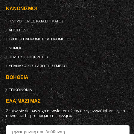
ΚΑΝΟΝΙΣΜΟΊ
ΠΛΗΡΟΦΟΡΊΕΣ ΚΑΤΑΣΤΉΜΑΤΟΣ
ΑΠΟΣΤΟΛΉ
ΤΡΌΠΟΙ ΠΛΗΡΩΜΉΣ ΚΑΙ ΠΡΟΜΉΘΕΙΕΣ
ΝΌΜΟΣ
ΠΟΛΙΤΙΚΉ ΑΠΟΡΡΉΤΟΥ
ΥΠΑΝΑΧΏΡΗΣΗ ΑΠΌ ΤΗ ΣΎΜΒΑΣΗ
ΒΟΉΘΕΙΑ
ΕΠΙΚΟΙΝΩΝΊΑ
ΈΛΑ ΜΑΖΊ ΜΑΣ
Zapisz się do naszego newslettera, żeby otrzymywać informacje o
nowościach i promocjach na bieżąco.