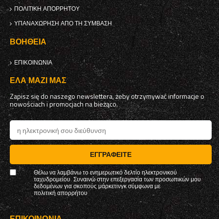
ΠΟΛΙΤΙΚΉ ΑΠΟΡΡΉΤΟΥ
ΥΠΑΝΑΧΏΡΗΣΗ ΑΠΌ ΤΗ ΣΎΜΒΑΣΗ
ΒΟΉΘΕΙΑ
ΕΠΙΚΟΙΝΩΝΊΑ
ΈΛΑ ΜΑΖΊ ΜΑΣ
Zapisz się do naszego newslettera, żeby otrzymywać informacje o
nowościach i promocjach na bieżąco.
ΕΓΓΡΑΦΕΊΤΕ
Θέλω να λαμβάνω το ενημερωτικό δελτίο ηλεκτρονικού
ταχυδρομείου. Συναινώ στην επεξεργασία των προσωπικών μου
δεδομένων για σκοπούς μάρκετινγκ σύμφωνα με
πολιτική απορρήτου
ΕΠΙΚΟΙΝΩΝΊΑ