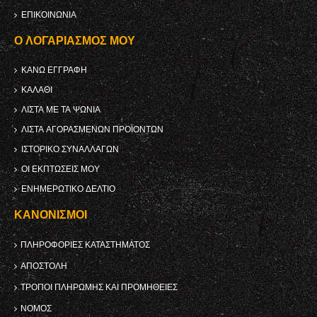
ΕΠΙΚΟΙΝΩΝΊΑ
Ο ΛΟΓΑΡΙΑΣΜΌΣ ΜΟΥ
ΚΑΝΩ ΕΓΓΡΑΦΗ
ΚΑΛΆΘΙ
ΛΊΣΤΑ ΜΕ ΤΑ ΨΏΝΙΑ
ΛΊΣΤΑ ΑΓΟΡΑΣΜΈΝΩΝ ΠΡΟΪΌΝΤΩΝ
ΙΣΤΟΡΙΚΌ ΣΥΝΑΛΛΑΓΏΝ
ΟΙ ΕΚΠΤΏΣΕΙΣ ΜΟΥ
ΕΝΗΜΕΡΩΤΙΚΌ ΔΕΛΤΊΟ
ΚΑΝΟΝΙΣΜΟΊ
ΠΛΗΡΟΦΟΡΊΕΣ ΚΑΤΑΣΤΉΜΑΤΟΣ
ΑΠΟΣΤΟΛΉ
ΤΡΌΠΟΙ ΠΛΗΡΩΜΉΣ ΚΑΙ ΠΡΟΜΉΘΕΙΕΣ
ΝΌΜΟΣ