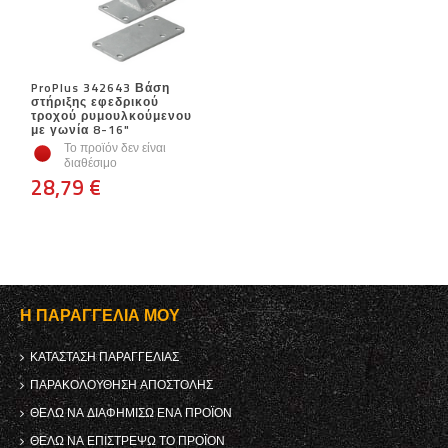
ProPlus 342643 Βάση
στήριξης εφεδρικού
τροχού ρυμουλκούμενου
με γωνία 8-16"
Το προϊόν δεν είναι
διαθέσιμο
28,79 €
Η ΠΑΡΑΓΓΕΛΊΑ ΜΟΥ
ΚΑΤΆΣΤΑΣΗ ΠΑΡΑΓΓΕΛΊΑΣ
ΠΑΡΑΚΟΛΟΎΘΗΣΗ ΑΠΟΣΤΟΛΉΣ
ΘΈΛΩ ΝΑ ΔΙΑΦΗΜΊΣΩ ΈΝΑ ΠΡΟΪΌΝ
ΘΈΛΩ ΝΑ ΕΠΙΣΤΡΈΨΩ ΤΟ ΠΡΟΪΌΝ