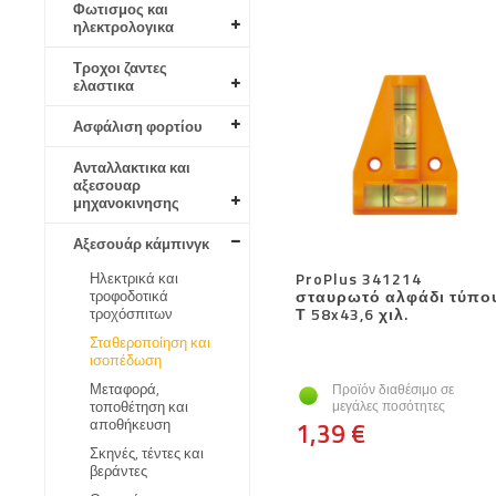
Φωτισμος και
ηλεκτρολογικα
Τροχοι ζαντες
ελαστικα
Ασφάλιση φορτίου
Ανταλλακτικα και
αξεσουαρ
μηχανοκινησης
Αξεσουάρ κάμπινγκ
Ηλεκτρικά και
ProPlus 341214
τροφοδοτικά
σταυρωτό αλφάδι τύπο
τροχόσπιτων
Τ 58x43,6 χιλ.
Σταθεροποίηση και
ισοπέδωση
Μεταφορά,
Προϊόν διαθέσιμο σε
τοποθέτηση και
μεγάλες ποσότητες
αποθήκευση
1,39 €
Σκηνές, τέντες και
βεράντες