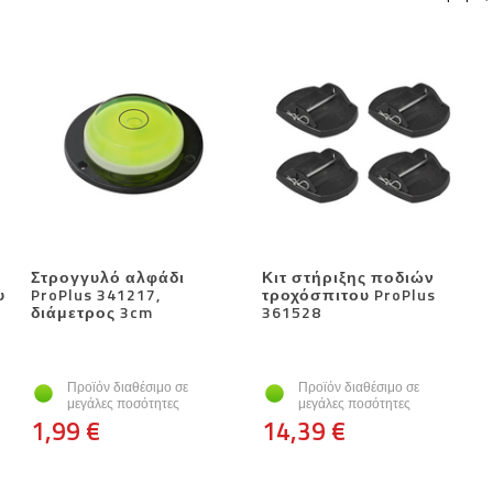
Στρογγυλό αλφάδι
Κιτ στήριξης ποδιών
υ
ProPlus 341217,
τροχόσπιτου ProPlus
διάμετρος 3cm
361528
Προϊόν διαθέσιμο σε
Προϊόν διαθέσιμο σε
μεγάλες ποσότητες
μεγάλες ποσότητες
1,99 €
14,39 €