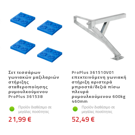
Σετ τεσσάρων
ProPlus 361510V01
γωνιακών μαξιλαριών
επεκτεινόμενη γωνιακή
στήριξης
στήριξη αριστερά
σταθεροποίησης
μπροστά/δεξιά πίσω
ρυμουλκούμενου
πλευρά
ProPlus 361538
ρυμουλκούμενου 600kg
460mm
Προϊόν διαθέσιμο σε
Προϊόν διαθέσιμο σε
μεγάλες ποσότητες
μεγάλες ποσότητες
21,99 €
52,49 €