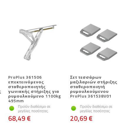
ProPlus 361506
Σετ τεσσάρων
επεκτεινόμενος
μαξιλαριών στήριξης
σταθεροποιητής
σταθεροποιητή
ς
γωνιακής στήριξης για
ρυμουλκούμενου
ρυμουλκούμενο 1100kg
ProPlus 361538V01
495mm
Προϊόν διαθέσιμο σε
Προϊόν διαθέσιμο σε
μεγάλες ποσότητες
μεγάλες ποσότητες
68,49 €
20,69 €