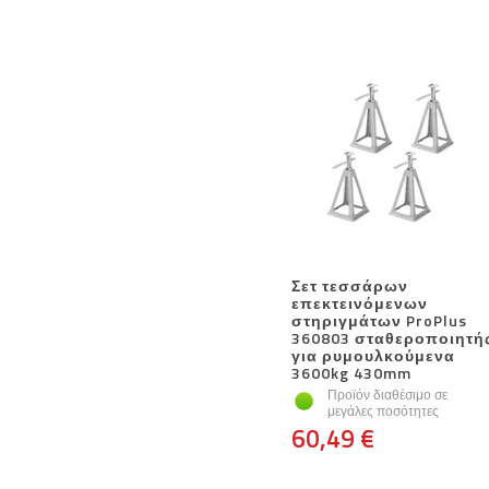
Σετ τεσσάρων
επεκτεινόμενων
στηριγμάτων ProPlus
360803 σταθεροποιητή
για ρυμουλκούμενα
3600kg 430mm
Προϊόν διαθέσιμο σε
μεγάλες ποσότητες
60,49 €