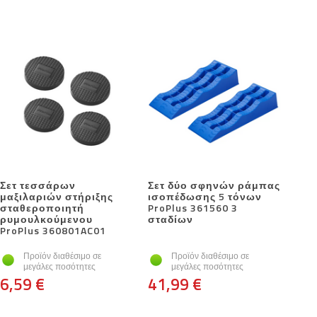
Σετ τεσσάρων
Σετ δύο σφηνών ράμπας
μαξιλαριών στήριξης
ισοπέδωσης 5 τόνων
σταθεροποιητή
ProPlus 361560 3
ρυμουλκούμενου
σταδίων
ProPlus 360801AC01
Προϊόν διαθέσιμο σε
Προϊόν διαθέσιμο σε
μεγάλες ποσότητες
μεγάλες ποσότητες
6,59 €
41,99 €