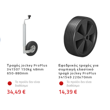
Τροχός jockey ProPlus
Εφεδρικός τροχός για
341507 150kg 48mm
συμπαγή ελαστικό
650-880mm
τροχό jockey ProPlus
341549 220x70mm
Το προϊόν δεν είναι
Το προϊόν δεν είναι
διαθέσιμο
διαθέσιμο
34,49 €
14,39 €