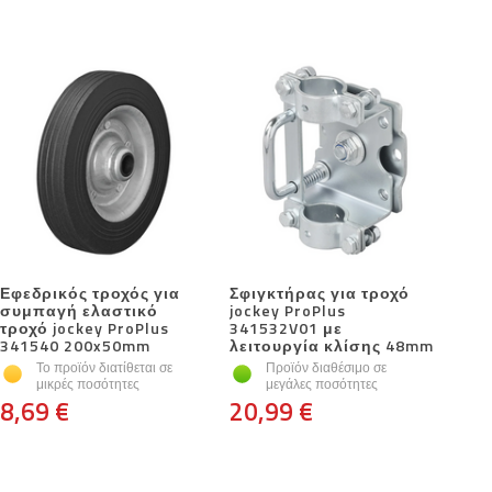
Εφεδρικός τροχός για
Σφιγκτήρας για τροχό
συμπαγή ελαστικό
jockey ProPlus
τροχό jockey ProPlus
341532V01 με
341540 200x50mm
λειτουργία κλίσης 48mm
Το προϊόν διατίθεται σε
Προϊόν διαθέσιμο σε
μικρές ποσότητες
μεγάλες ποσότητες
8,69 €
20,99 €