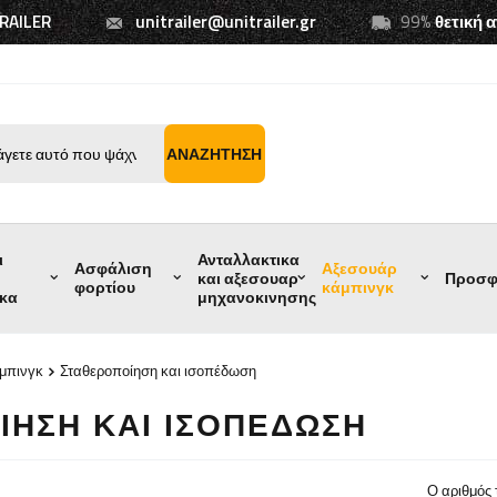
TRAILER
unitrailer@unitrailer.gr
99%
θετική 
ΑΝΑΖΉΤΗΣΗ
ι
Ανταλλακτικα
Ασφάλιση
Αξεσουάρ
και αξεσουαρ
Προσφ
φορτίου
κάμπινγκ
ικα
μηχανοκινησης
μπινγκ
Σταθεροποίηση και ισοπέδωση
ΊΗΣΗ ΚΑΙ ΙΣΟΠΈΔΩΣΗ
Ο αριθμός