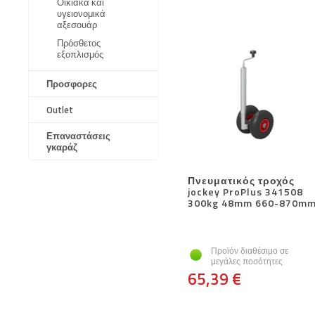
Οικιακά και
υγειονομικά
αξεσουάρ
Πρόσθετος
εξοπλισμός
Προσφορες
Outlet
Επαναστάσεις
γκαράζ
Πνευματικός τροχός
jockey ProPlus 341508
300kg 48mm 660-870m
Προϊόν διαθέσιμο σε
μεγάλες ποσότητες
65,39 €