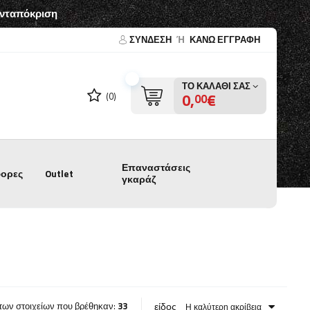
ανταπόκριση
ΣΎΝΔΕΣΗ
Ή
ΚΑΝΩ ΕΓΓΡΑΦΗ
ΤΟ ΚΑΛΆΘΙ ΣΑΣ
0,
€
(0)
00
Επαναστάσεις
ορες
Outlet
γκαράζ
είδος
 των στοιχείων που βρέθηκαν:
33
Η καλύτερη ακρίβεια