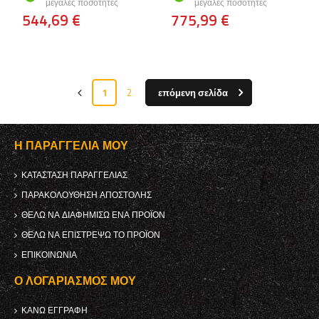
μεγάλες ποσότητες
μεγάλες ποσότητες
544,69 €
775,99 €
1
2
επόμενη σελίδα
Η ΠΑΡΑΓΓΕΛΊΑ ΜΟΥ
ΚΑΤΆΣΤΑΣΗ ΠΑΡΑΓΓΕΛΊΑΣ
ΠΑΡΑΚΟΛΟΎΘΗΣΗ ΑΠΟΣΤΟΛΉΣ
ΘΈΛΩ ΝΑ ΔΙΑΦΗΜΊΣΩ ΈΝΑ ΠΡΟΪΌΝ
ΘΈΛΩ ΝΑ ΕΠΙΣΤΡΈΨΩ ΤΟ ΠΡΟΪΌΝ
ΕΠΙΚΟΙΝΩΝΊΑ
Ο ΛΟΓΑΡΙΑΣΜΌΣ ΜΟΥ
ΚΑΝΩ ΕΓΓΡΑΦΗ