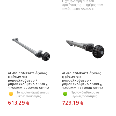
Η χαμηλότερη τιμή του
προϊόντος τις 30 ημέρες πριν
την έκπτωση:
950,09 €
AL-KO COMPACT άξονας
AL-KO COMPACT άξονας
φρένων για
φρένων για
ρυμουλκούμενο /
ρυμουλκούμενο /
ρυμουλκούμενο 1350kg
ρυμουλκούμενο 1500kg
1750mm 2200mm 5x112
1200mm 1650mm 5x112
Το προϊόν διατίθεται σε
Προϊόν διαθέσιμο σε
μικρές ποσότητες
μεγάλες ποσότητες
613,29 €
729,19 €