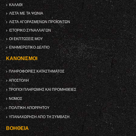
ΚΑΛΆΘΙ
ΛΊΣΤΑ ΜΕ ΤΑ ΨΏΝΙΑ
ΛΊΣΤΑ ΑΓΟΡΑΣΜΈΝΩΝ ΠΡΟΪΌΝΤΩΝ
ΙΣΤΟΡΙΚΌ ΣΥΝΑΛΛΑΓΏΝ
ΟΙ ΕΚΠΤΏΣΕΙΣ ΜΟΥ
ΕΝΗΜΕΡΩΤΙΚΌ ΔΕΛΤΊΟ
ΚΑΝΟΝΙΣΜΟΊ
ΠΛΗΡΟΦΟΡΊΕΣ ΚΑΤΑΣΤΉΜΑΤΟΣ
ΑΠΟΣΤΟΛΉ
ΤΡΌΠΟΙ ΠΛΗΡΩΜΉΣ ΚΑΙ ΠΡΟΜΉΘΕΙΕΣ
ΝΌΜΟΣ
ΠΟΛΙΤΙΚΉ ΑΠΟΡΡΉΤΟΥ
ΥΠΑΝΑΧΏΡΗΣΗ ΑΠΌ ΤΗ ΣΎΜΒΑΣΗ
ΒΟΉΘΕΙΑ