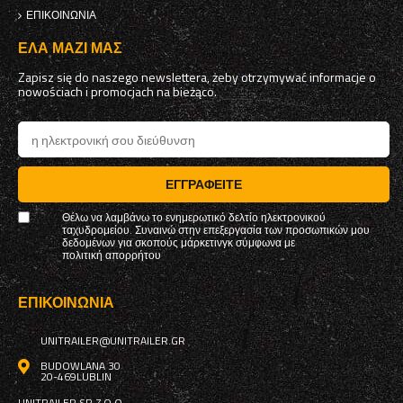
ΕΠΙΚΟΙΝΩΝΊΑ
ΈΛΑ ΜΑΖΊ ΜΑΣ
Zapisz się do naszego newslettera, żeby otrzymywać informacje o
nowościach i promocjach na bieżąco.
ΕΓΓΡΑΦΕΊΤΕ
Θέλω να λαμβάνω το ενημερωτικό δελτίο ηλεκτρονικού
ταχυδρομείου. Συναινώ στην επεξεργασία των προσωπικών μου
δεδομένων για σκοπούς μάρκετινγκ σύμφωνα με
πολιτική απορρήτου
ΕΠΙΚΟΙΝΩΝΊΑ
UNITRAILER@UNITRAILER.GR
BUDOWLANA 30
20-469
LUBLIN
UNITRAILER SP. Z O.O.