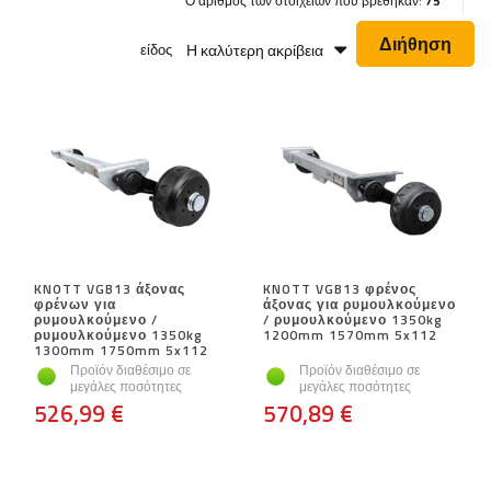
Ο αριθμός των στοιχείων που βρέθηκαν:
75
Διήθηση
Η καλύτερη ακρίβεια
είδος
KNOTT VGB13 άξονας
KNOTT VGB13 φρένος
φρένων για
άξονας για ρυμουλκούμενο
ρυμουλκούμενο /
/ ρυμουλκούμενο 1350kg
ρυμουλκούμενο 1350kg
1200mm 1570mm 5x112
1300mm 1750mm 5x112
Προϊόν διαθέσιμο σε
Προϊόν διαθέσιμο σε
μεγάλες ποσότητες
μεγάλες ποσότητες
526,99 €
570,89 €