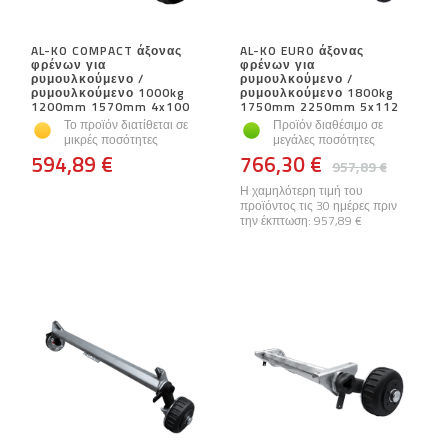
AL-KO COMPACT άξονας
AL-KO EURO άξονας
φρένων για
φρένων για
ρυμουλκούμενο /
ρυμουλκούμενο /
ρυμουλκούμενο 1000kg
ρυμουλκούμενο 1800kg
1200mm 1570mm 4x100
1750mm 2250mm 5x112
Το προϊόν διατίθεται σε
Προϊόν διαθέσιμο σε
μικρές ποσότητες
μεγάλες ποσότητες
594,89 €
766,30 €
957,89 €
Η χαμηλότερη τιμή του
προϊόντος τις 30 ημέρες πριν
την έκπτωση:
957,89 €