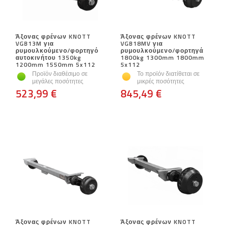
Άξονας φρένων KNOTT
Άξονας φρένων KNOTT
VGB13M για
VGB18MV για
ρυμουλκούμενο/φορτηγό
ρυμουλκούμενο/φορτηγά
αυτοκινήτου 1350kg
1800kg 1300mm 1800mm
1200mm 1550mm 5x112
5x112
Προϊόν διαθέσιμο σε
Το προϊόν διατίθεται σε
μεγάλες ποσότητες
μικρές ποσότητες
523,99 €
845,49 €
Άξονας φρένων KNOTT
Άξονας φρένων KNOTT