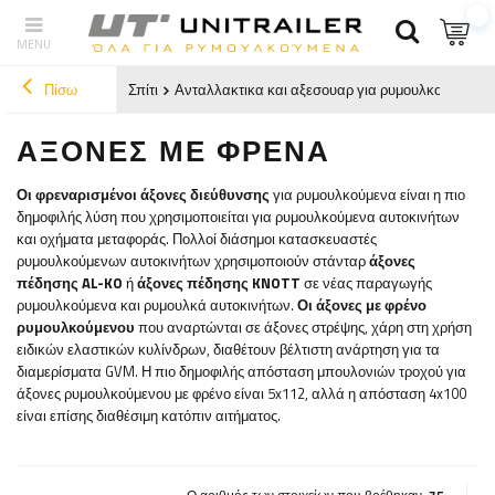
Πίσω
Σπίτι
Ανταλλακτικα και αξεσουαρ για ρυμουλκουμενα
ΆΞΟΝΕΣ ΜΕ ΦΡΈΝΑ
Οι φρεναρισμένοι άξονες διεύθυνσης
για ρυμουλκούμενα είναι η πιο
δημοφιλής λύση που χρησιμοποιείται για ρυμουλκούμενα αυτοκινήτων
και οχήματα μεταφοράς. Πολλοί διάσημοι κατασκευαστές
ρυμουλκούμενων αυτοκινήτων χρησιμοποιούν στάνταρ
άξονες
πέδησης AL-KO
ή
άξονες πέδησης KNOTT
σε νέας παραγωγής
ρυμουλκούμενα και ρυμουλκά αυτοκινήτων.
Οι άξονες με φρένο
ρυμουλκούμενου
που αναρτώνται σε άξονες στρέψης, χάρη στη χρήση
ειδικών ελαστικών κυλίνδρων, διαθέτουν βέλτιστη ανάρτηση για τα
διαμερίσματα GVM. Η πιο δημοφιλής απόσταση μπουλονιών τροχού για
άξονες ρυμουλκούμενου με φρένο είναι 5x112, αλλά η απόσταση 4x100
είναι επίσης διαθέσιμη κατόπιν αιτήματος.