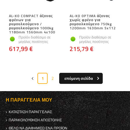
AL-KO COMPACT άξονας
AL-KO OPTIMA άξονας
φρένων για
χωρίς φρένο για
ρυμουλκούμενο /
ρυμουλκούμενο 750kg
ρυμουλκούμενο 1000kg
1200mm 1630mm 5x112
1180mm 1560mm 4x100
Προϊόν διαθέσιμο σε
Προϊόν διαθέσιμο σε
μεγάλες ποσότητες
μεγάλες ποσότητες
617,99 €
215,79 €
1
2
επόμενη σελίδα
Η ΠΑΡΑΓΓΕΛΊΑ ΜΟΥ
ΚΑΤΆΣΤΑΣΗ ΠΑΡΑΓΓΕΛΊΑΣ
ΠΑΡΑΚΟΛΟΎΘΗΣΗ ΑΠΟΣΤΟΛΉΣ
ΘΈΛΩ ΝΑ ΔΙΑΦΗΜΊΣΩ ΈΝΑ ΠΡΟΪΌΝ