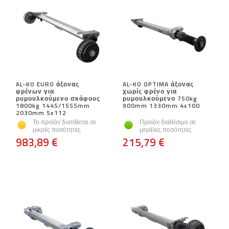
AL-KO EURO άξονας
AL-KO OPTIMA άξονας
φρένων για
χωρίς φρένο για
ρυμουλκούμενο σκάφους
ρυμουλκούμενο 750kg
1800kg 1445/1555mm
900mm 1330mm 4x100
2030mm 5x112
Το προϊόν διατίθεται σε
Προϊόν διαθέσιμο σε
μικρές ποσότητες
μεγάλες ποσότητες
983,89 €
215,79 €