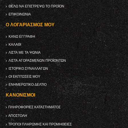
ΘΈΛΩ ΝΑ ΕΠΙΣΤΡΈΨΩ ΤΟ ΠΡΟΪΌΝ
ΕΠΙΚΟΙΝΩΝΊΑ
Ο ΛΟΓΑΡΙΑΣΜΌΣ ΜΟΥ
ΚΑΝΩ ΕΓΓΡΑΦΗ
ΚΑΛΆΘΙ
ΛΊΣΤΑ ΜΕ ΤΑ ΨΏΝΙΑ
ΛΊΣΤΑ ΑΓΟΡΑΣΜΈΝΩΝ ΠΡΟΪΌΝΤΩΝ
ΙΣΤΟΡΙΚΌ ΣΥΝΑΛΛΑΓΏΝ
ΟΙ ΕΚΠΤΏΣΕΙΣ ΜΟΥ
ΕΝΗΜΕΡΩΤΙΚΌ ΔΕΛΤΊΟ
ΚΑΝΟΝΙΣΜΟΊ
ΠΛΗΡΟΦΟΡΊΕΣ ΚΑΤΑΣΤΉΜΑΤΟΣ
ΑΠΟΣΤΟΛΉ
ΤΡΌΠΟΙ ΠΛΗΡΩΜΉΣ ΚΑΙ ΠΡΟΜΉΘΕΙΕΣ