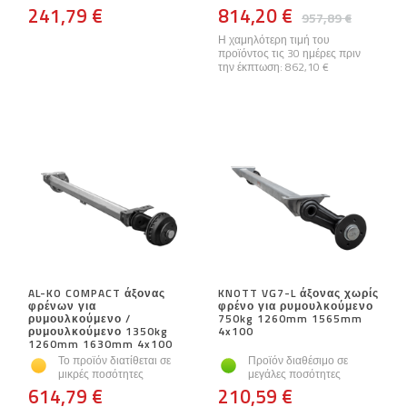
241,79 €
814,20 €
957,89 €
Η χαμηλότερη τιμή του
προϊόντος τις 30 ημέρες πριν
την έκπτωση:
862,10 €
AL-KO COMPACT άξονας
KNOTT VG7-L άξονας χωρίς
φρένων για
φρένο για ρυμουλκούμενο
ρυμουλκούμενο /
750kg 1260mm 1565mm
ρυμουλκούμενο 1350kg
4x100
1260mm 1630mm 4x100
Το προϊόν διατίθεται σε
Προϊόν διαθέσιμο σε
μικρές ποσότητες
μεγάλες ποσότητες
614,79 €
210,59 €