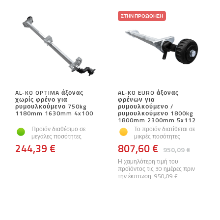
ΣΤΗΝ ΠΡΟΏΘΗΣΗ
AL-KO OPTIMA άξονας
AL-KO EURO άξονας
χωρίς φρένο για
φρένων για
ρυμουλκούμενο 750kg
ρυμουλκούμενο /
1180mm 1630mm 4x100
ρυμουλκούμενο 1800kg
1800mm 2300mm 5x112
Προϊόν διαθέσιμο σε
Το προϊόν διατίθεται σε
μεγάλες ποσότητες
μικρές ποσότητες
244,39 €
807,60 €
950,09 €
Η χαμηλότερη τιμή του
προϊόντος τις 30 ημέρες πριν
την έκπτωση:
950,09 €