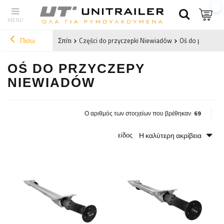
Πίσω
Σπίτι
Części do przyczepki Niewiadów
Oś do przycze
OŚ DO PRZYCZEPY
NIEWIADÓW
Ο αριθμός των στοιχείων που βρέθηκαν:
69
Η καλύτερη ακρίβεια
είδος