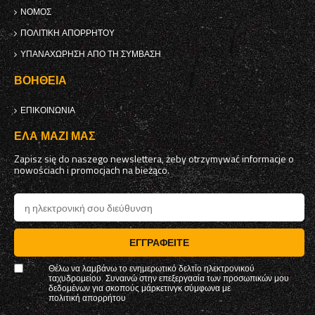
ΝΌΜΟΣ
ΠΟΛΙΤΙΚΉ ΑΠΟΡΡΉΤΟΥ
ΥΠΑΝΑΧΏΡΗΣΗ ΑΠΌ ΤΗ ΣΎΜΒΑΣΗ
ΒΟΉΘΕΙΑ
ΕΠΙΚΟΙΝΩΝΊΑ
ΈΛΑ ΜΑΖΊ ΜΑΣ
Zapisz się do naszego newslettera, żeby otrzymywać informacje o
nowościach i promocjach na bieżąco.
ΕΓΓΡΑΦΕΊΤΕ
Θέλω να λαμβάνω το ενημερωτικό δελτίο ηλεκτρονικού
ταχυδρομείου. Συναινώ στην επεξεργασία των προσωπικών μου
δεδομένων για σκοπούς μάρκετινγκ σύμφωνα με
πολιτική απορρήτου