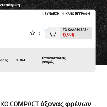
ανταπόκριση
ΣΎΝΔΕΣΗ
Ή
ΚΑΝΩ ΕΓΓΡΑΦΗ
ΤΟ ΚΑΛΆΘΙ ΣΑΣ
0,
€
(0)
00
Επαναστάσεις
ορες
Outlet
γκαράζ
-KO COMPACT άξονας φρένων