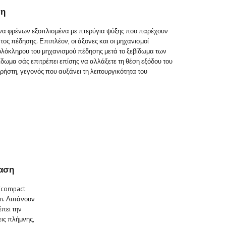
ση
να φρένων εξοπλισμένα με πτερύγια ψύξης που παρέχουν
ς πέδησης. Επιπλέον, οι άξονες και οι μηχανισμοί
 ολόκληρου του μηχανισμού πέδησης μετά το ξεβίδωμα των
ίδωμα σάς επιτρέπει επίσης να αλλάξετε τη θέση εξόδου του
ρήστη, γεγονός που αυξάνει τη λειτουργικότητα του
ταση
 (compact
km. Λιπάνουν
έπει την
ις πλήμνης,