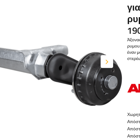
γι
ρυ
19
Άξονα
ρυμουλ
έναν μ
στερέ
Χωρητ
Απόστ
Απόστ
Απόστ