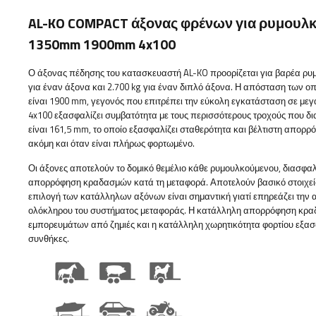
AL-KO COMPACT άξονας φρένων για ρυμουλ
1350mm 1900mm 4x100
Ο άξονας πέδησης του κατασκευαστή AL-KO προορίζεται για βαρέα ρυμ
για έναν άξονα και 2.700 kg για έναν διπλό άξονα. Η απόσταση των
είναι 1900 mm, γεγονός που επιτρέπει την εύκολη εγκατάσταση σε μ
4x100 εξασφαλίζει συμβατότητα με τους περισσότερους τροχούς που δια
είναι 161,5 mm, το οποίο εξασφαλίζει σταθερότητα και βέλτιστη απορ
ακόμη και όταν είναι πλήρως φορτωμένο.
Οι άξονες αποτελούν το δομικό θεμέλιο κάθε ρυμουλκούμενου, διασφαλ
απορρόφηση κραδασμών κατά τη μεταφορά. Αποτελούν βασικό στοιχείο
επιλογή των κατάλληλων αξόνων είναι σημαντική γιατί επηρεάζει την α
ολόκληρου του συστήματος μεταφοράς. Η κατάλληλη απορρόφηση κρ
εμπορευμάτων από ζημιές και η κατάλληλη χωρητικότητα φορτίου εξασφ
συνθήκες.