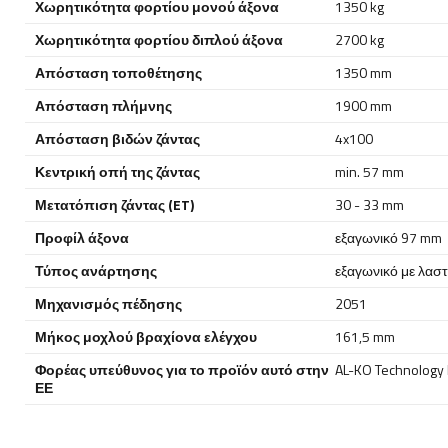
Χωρητικότητα φορτίου μονού άξονα
1350 kg
Χωρητικότητα φορτίου διπλού άξονα
2700 kg
Απόσταση τοποθέτησης
1350 mm
Απόσταση πλήμνης
1900 mm
Απόσταση βιδών ζάντας
4x100
Κεντρική οπή της ζάντας
min. 57 mm
Μετατόπιση ζάντας (ET)
30 - 33 mm
Προφίλ άξονα
εξαγωνικό 97 mm
Τύπος ανάρτησης
εξαγωνικό με λαστ
Μηχανισμός πέδησης
2051
Μήκος μοχλού βραχίονα ελέγχου
161,5 mm
Φορέας υπεύθυνος για το προϊόν αυτό στην
AL-KO Technology P
ΕΕ