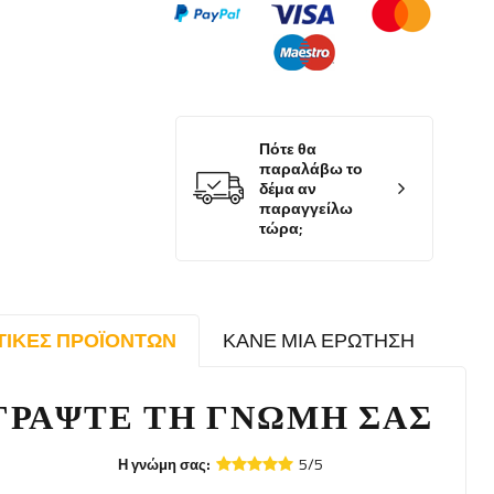
Πότε θα
παραλάβω το
δέμα αν
παραγγείλω
τώρα;
ΤΙΚΈΣ ΠΡΟΪΌΝΤΩΝ
ΚΆΝΕ ΜΙΑ ΕΡΏΤΗΣΗ
ΓΡΆΨΤΕ ΤΗ ΓΝΏΜΗ ΣΑΣ
5/5
Η γνώμη σας: