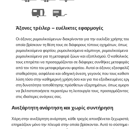
Άξονες τρέιλερ – ευέλικτες εφαρμογές
Οι άξονες ρυμουλκούμενων διακρίνονται για την ευελιξία χρήσης του
οποία βρίσκουν τη θέση τους σε διάφορους τύπους οχημάτων, όπως
ρυμουλκούμενα φορτίου, ρυμουλκούμενα κάμπινγκ, ρυμουλκούμενα 
ρυμουλκούμενα για τη μεταφορά ζώων και εξοπλισμού. Ο καθολικός
τους επιτρέπει να προσαρμόζονται σε διάφορες συνθήκες μεταφοράς
από τον τύπο του μεταφερόμενου φορτίου. Αυτοί οι άξονες εξασφαλί
σταθερότητα, ασφάλεια και οδηγική άνεση, γεγονός που τους καθιστ
λύση τόσο στην καθημερινή χρήση όσο και για πιο εξειδικευμένες ερ
στη δυνατότητα τοποθέτησης πρόσθετων εξαρτημάτων, όπως αμορτισ
να βελτιστοποιήσετε περαιτέρω τη λειτουργία τους, προσαρμόζοντας 
στις ιδιαίτερες ανάγκες σας.
Ανεξάρτητη ανάρτηση και χωρίς συντήρηση
Χάρη στην ανεξάρτητη ανάρτηση, κάθε τροχός αποσβένεται ξεχωριστά, 
επηρεάζουν μόνο την πλευρά στην οποία βρίσκονται. Αυτό το σύστημα δ