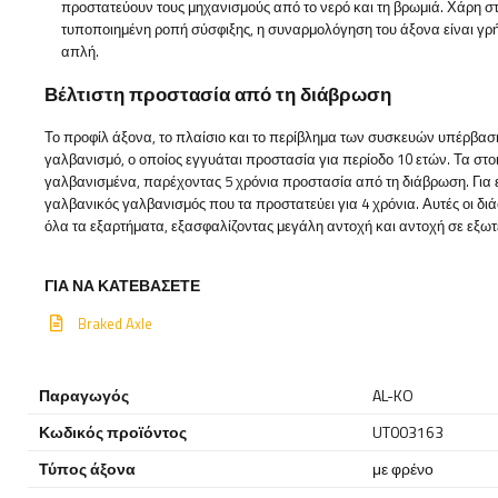
προστατεύουν τους μηχανισμούς από το νερό και τη βρωμιά. Χάρη σ
τυποποιημένη ροπή σύσφιξης, η συναρμολόγηση του άξονα είναι γρ
απλή.
Βέλτιστη προστασία από τη διάβρωση
Το προφίλ άξονα, το πλαίσιο και το περίβλημα των συσκευών υπέρβασ
γαλβανισμό, ο οποίος εγγυάται προστασία για περίοδο 10 ετών. Τα στο
γαλβανισμένα, παρέχοντας 5 χρόνια προστασία από τη διάβρωση. Για ε
γαλβανικός γαλβανισμός που τα προστατεύει για 4 χρόνια. Αυτές οι 
όλα τα εξαρτήματα, εξασφαλίζοντας μεγάλη αντοχή και αντοχή σε εξω
ΓΙΑ ΝΑ ΚΑΤΕΒΆΣΕΤΕ
Braked Axle
Παραγωγός
AL-KO
Κωδικός προϊόντος
UT003163
Τύπος άξονα
με φρένο