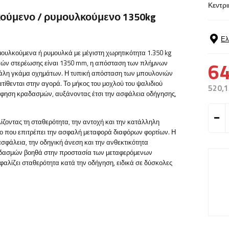
Κεντρι
κούμενο / ρυμουλκούμενο 1350kg
Ελ
ουλκούμενα ή ρυμουλκά με μέγιστη χωρητικότητα 1.350 kg
64
 οπών στερέωσης είναι 1350 mm, η απόσταση των πλήμνων
εγάλη γκάμα οχημάτων. Η τυπική απόσταση των μπουλονιών
τίθενται στην αγορά. Το μήκος του μοχλού του ψαλιδιού
520,1
ρόφηση κραδασμών, αυξάνοντας έτσι την ασφάλεια οδήγησης,
ίζοντας τη σταθερότητα, την αντοχή και την κατάλληλη
 που επιτρέπει την ασφαλή μεταφορά διαφόρων φορτίων. Η
σφάλεια, την οδηγική άνεση και την ανθεκτικότητα
αδασμών βοηθά στην προστασία των μεταφερόμενων
αλίζει σταθερότητα κατά την οδήγηση, ειδικά σε δύσκολες