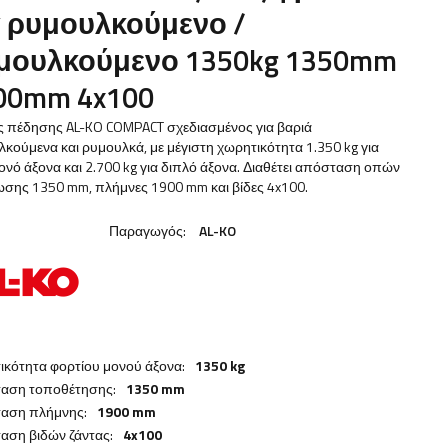
α ρυμουλκούμενο /
μουλκούμενο 1350kg 1350mm
00mm 4x100
ς πέδησης AL-KO COMPACT σχεδιασμένος για βαριά
κούμενα και ρυμουλκά, με μέγιστη χωρητικότητα 1.350 kg για
ονό άξονα και 2.700 kg για διπλό άξονα. Διαθέτει απόσταση οπών
ωσης 1350 mm, πλήμνες 1900 mm και βίδες 4x100.
Παραγωγός:
AL-KO
ικότητα φορτίου μονού άξονα:
1350 kg
αση τοποθέτησης:
1350 mm
αση πλήμνης:
1900 mm
αση βιδών ζάντας:
4x100