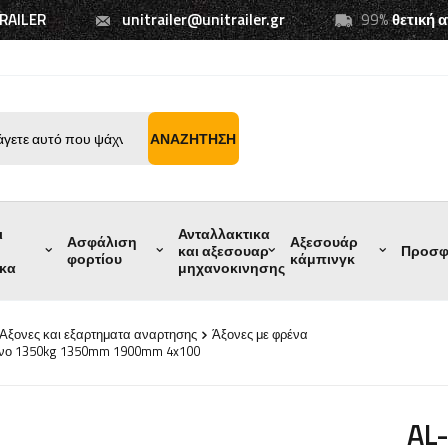
TRAILER
unitrailer@unitrailer.gr
99%
θετική 
ΑΝΑΖΉΤΗΣΗ
ι
Ανταλλακτικα
Ασφάλιση
Αξεσουάρ
και αξεσουαρ
Προσφ
φορτίου
κάμπινγκ
ικα
μηχανοκινησης
Αξονες και εξαρτηματα αναρτησης
Άξονες με φρένα
ενο 1350kg 1350mm 1900mm 4x100
AL