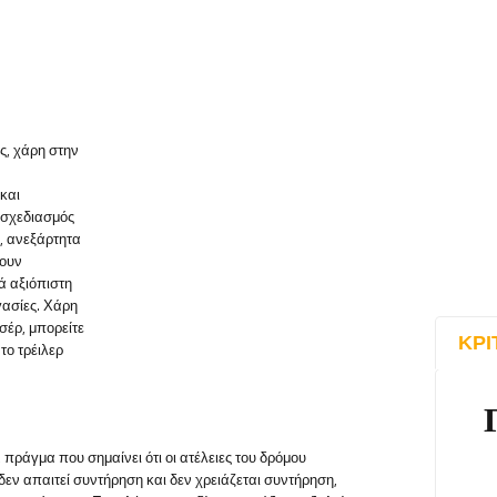
ς, χάρη στην
και
 σχεδιασμός
, ανεξάρτητα
ζουν
ά αξιόπιστη
γασίες. Χάρη
έρ, μπορείτε
ΚΡΙ
το τρέιλερ
πράγμα που σημαίνει ότι οι ατέλειες του δρόμου
εν απαιτεί συντήρηση και δεν χρειάζεται συντήρηση,