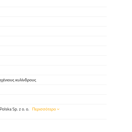
ιχένιους κυλίνδρους
olska Sp. z o. o.
Περισσότερο