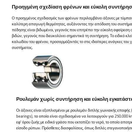
Προηγμένη σχεδίαση φρένων και εύκολη συντήρη
Ο προηγμένος σχεδιασμός των φρένων περιλαμβάνει άξονες με τύμπα
καλύτερη απαγωγή θερμότητας, αυξάνοντας την απόδοση του συστήματο
πέδησης είναι βιδωμένοι, γεγονός που επιτρέπει την εύκολη αφαίρεση
βιδών, γεγονός που διευκολύνει σημαντικά τη συντήρηση. Το ειδικό κλε
καλωδίου του φρένου, προσαρμόζοντάς το στις ιδιαίτερες ανάγκες του χ
συστήματος.
Ρουλεμάν χωρίς συντήρηση και εύκολη εγκατάσ
Οι άξονες είναι εξοπλισμένοι με ρουλεμάν διπλής γωνιακής επαφής
bearings), τα οποία είναι σχεδιασμένα να λειτουργούν για 250.000 
εφ' όρου ζωής με ειδικό γράσο που εκτοπίζει το νερό, το οποίο αποτρ
είσοδο ρύπων. Πρόσθετες διασφαλίσεις, όπως διπλές στεγανοποιήσε