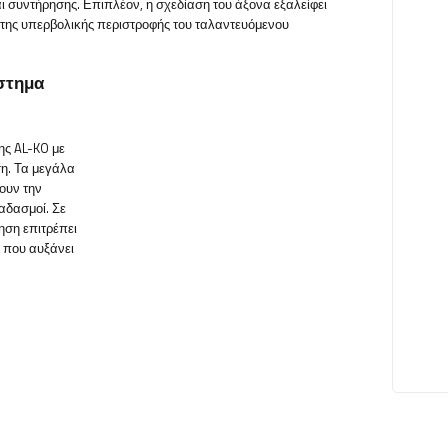
 συντήρησης. Επιπλέον, η σχεδίαση του άξονα εξαλείφει
ω της υπερβολικής περιστροφής του ταλαντευόμενου
στημα
ης AL-KO με
η. Τα μεγάλα
ουν την
αδασμοί. Σε
ηση επιτρέπει
 που αυξάνει