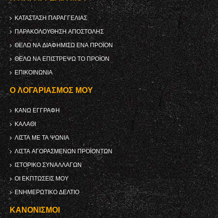
ΚΑΤΆΣΤΑΣΗ ΠΑΡΑΓΓΕΛΊΑΣ
ΠΑΡΑΚΟΛΟΎΘΗΣΗ ΑΠΟΣΤΟΛΉΣ
ΘΈΛΩ ΝΑ ΔΙΑΦΗΜΊΣΩ ΈΝΑ ΠΡΟΪΌΝ
ΘΈΛΩ ΝΑ ΕΠΙΣΤΡΈΨΩ ΤΟ ΠΡΟΪΌΝ
ΕΠΙΚΟΙΝΩΝΊΑ
Ο ΛΟΓΑΡΙΑΣΜΌΣ ΜΟΥ
ΚΑΝΩ ΕΓΓΡΑΦΗ
ΚΑΛΆΘΙ
ΛΊΣΤΑ ΜΕ ΤΑ ΨΏΝΙΑ
ΛΊΣΤΑ ΑΓΟΡΑΣΜΈΝΩΝ ΠΡΟΪΌΝΤΩΝ
ΙΣΤΟΡΙΚΌ ΣΥΝΑΛΛΑΓΏΝ
ΟΙ ΕΚΠΤΏΣΕΙΣ ΜΟΥ
ΕΝΗΜΕΡΩΤΙΚΌ ΔΕΛΤΊΟ
ΚΑΝΟΝΙΣΜΟΊ