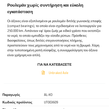
Ρουλεμάν χωρίς συντήρηση και εύκολη
εγκατάσταση
Οι άξονες είναι εξοπλισμένοι με ρουλεμάν διπλής γωνιακής επαφής
(compact bearings), τα οποία είναι σχεδιασμένα να λειτουργούν για
250.000 km. Λιπάνουν εφ' όρου ζωής με ειδικό γράσο που εκτοπίζει
το νερό, το οποίο εμποδίζει την είσοδο ρύπων. Πρόσθετες
διασφαλίσεις, όπως διπλές στεγανοποιήσεις πλήμνης,
προστατεύουν τους μηχανισμούς από το νερό και τη βρωμιά. Χάρη
στην τυποποιημένη ροπή σύσφιξης, η συναρμολόγηση του άξονα
είναι γρήγορη και απλή.
ΓΙΑ ΝΑ ΚΑΤΕΒΆΣΕΤΕ
Unbraked Axle
Παραγωγός
AL-KO
Κωδικός προϊόντος
UT003609