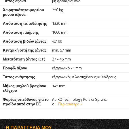
Τύπος άξονα
μη φρεναρισμένο
Χωρητικότητα φορτίου
750 kg
μονού άξονα
Απόσταση τοποθέτησης
1320 mm
Απόσταση πλήμνης
1660 mm
Απόσταση βιδών ζάντας
4x100
Κεντρική οπή της ζάντας
min. 57 mm
Μετατόπιση ζάντας (ET)
27 - 45 mm
Προφίλ άξονα
εξαγωνικό 71 mm
Τύπος ανάρτησης
εξαγωνικό με λαστιχένιους κυλίνδρους
Μήκος μοχλού βραχίονα
145 mm
ελέγχου
Φορέας υπεύθυνος για το
AL-KO Technology Polska Sp. z o.
προϊόν αυτό στην ΕΕ
o.
Περισσότερο
Η ΠΑΡΑΓΓΕΛΊΑ ΜΟΥ