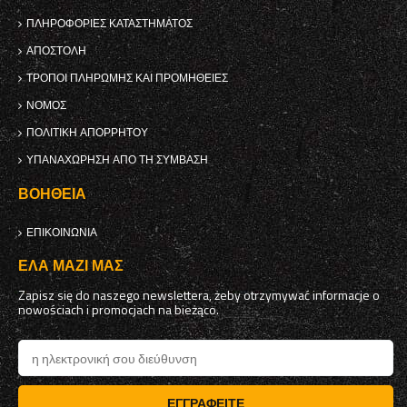
ΠΛΗΡΟΦΟΡΊΕΣ ΚΑΤΑΣΤΉΜΑΤΟΣ
ΑΠΟΣΤΟΛΉ
ΤΡΌΠΟΙ ΠΛΗΡΩΜΉΣ ΚΑΙ ΠΡΟΜΉΘΕΙΕΣ
ΝΌΜΟΣ
ΠΟΛΙΤΙΚΉ ΑΠΟΡΡΉΤΟΥ
ΥΠΑΝΑΧΏΡΗΣΗ ΑΠΌ ΤΗ ΣΎΜΒΑΣΗ
ΒΟΉΘΕΙΑ
ΕΠΙΚΟΙΝΩΝΊΑ
ΈΛΑ ΜΑΖΊ ΜΑΣ
Zapisz się do naszego newslettera, żeby otrzymywać informacje o
nowościach i promocjach na bieżąco.
ΕΓΓΡΑΦΕΊΤΕ