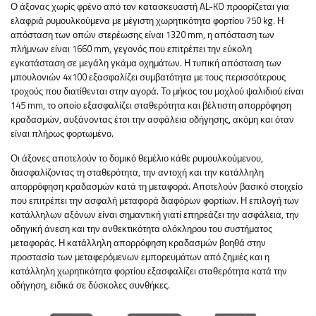
Ο άξονας χωρίς φρένο από τον κατασκευαστή AL-KO προορίζεται για
ελαφριά ρυμουλκούμενα με μέγιστη χωρητικότητα φορτίου 750 kg. Η
απόσταση των οπών στερέωσης είναι 1320 mm, η απόσταση των
πλήμνων είναι 1660 mm, γεγονός που επιτρέπει την εύκολη
εγκατάσταση σε μεγάλη γκάμα οχημάτων. Η τυπική απόσταση των
μπουλονιών 4x100 εξασφαλίζει συμβατότητα με τους περισσότερους
τροχούς που διατίθενται στην αγορά. Το μήκος του μοχλού ψαλιδιού είναι
145 mm, το οποίο εξασφαλίζει σταθερότητα και βέλτιστη απορρόφηση
κραδασμών, αυξάνοντας έτσι την ασφάλεια οδήγησης, ακόμη και όταν
είναι πλήρως φορτωμένο.
Οι άξονες αποτελούν το δομικό θεμέλιο κάθε ρυμουλκούμενου,
διασφαλίζοντας τη σταθερότητα, την αντοχή και την κατάλληλη
απορρόφηση κραδασμών κατά τη μεταφορά. Αποτελούν βασικό στοιχείο
που επιτρέπει την ασφαλή μεταφορά διαφόρων φορτίων. Η επιλογή των
κατάλληλων αξόνων είναι σημαντική γιατί επηρεάζει την ασφάλεια, την
οδηγική άνεση και την ανθεκτικότητα ολόκληρου του συστήματος
μεταφοράς. Η κατάλληλη απορρόφηση κραδασμών βοηθά στην
προστασία των μεταφερόμενων εμπορευμάτων από ζημιές και η
κατάλληλη χωρητικότητα φορτίου εξασφαλίζει σταθερότητα κατά την
οδήγηση, ειδικά σε δύσκολες συνθήκες.