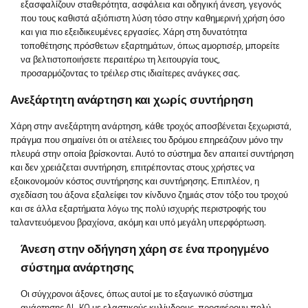
εξασφαλίζουν σταθερότητα, ασφάλεια και οδηγική άνεση, γεγονός
που τους καθιστά αξιόπιστη λύση τόσο στην καθημερινή χρήση όσο
και για πιο εξειδικευμένες εργασίες. Χάρη στη δυνατότητα
τοποθέτησης πρόσθετων εξαρτημάτων, όπως αμορτισέρ, μπορείτε
να βελτιστοποιήσετε περαιτέρω τη λειτουργία τους,
προσαρμόζοντας το τρέιλερ στις ιδιαίτερες ανάγκες σας.
Ανεξάρτητη ανάρτηση και χωρίς συντήρηση
Χάρη στην ανεξάρτητη ανάρτηση, κάθε τροχός αποσβένεται ξεχωριστά,
πράγμα που σημαίνει ότι οι ατέλειες του δρόμου επηρεάζουν μόνο την
πλευρά στην οποία βρίσκονται. Αυτό το σύστημα δεν απαιτεί συντήρηση
και δεν χρειάζεται συντήρηση, επιτρέποντας στους χρήστες να
εξοικονομούν κόστος συντήρησης και συντήρησης. Επιπλέον, η
σχεδίαση του άξονα εξαλείφει τον κίνδυνο ζημιάς στον τόξο του τροχού
και σε άλλα εξαρτήματα λόγω της πολύ ισχυρής περιστροφής του
ταλαντευόμενου βραχίονα, ακόμη και υπό μεγάλη υπερφόρτωση.
Άνεση στην οδήγηση χάρη σε ένα προηγμένο
σύστημα ανάρτησης
Οι σύγχρονοι άξονες, όπως αυτοί με το εξαγωνικό σύστημα
ανάρτησης AL-KO με ελαστικούς κυλίνδρους, προσφέρουν πολύ