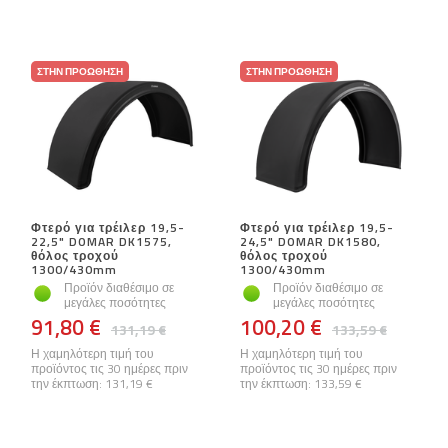
ΣΤΗΝ ΠΡΟΏΘΗΣΗ
ΣΤΗΝ ΠΡΟΏΘΗΣΗ
Φτερό για τρέιλερ 19,5-
Φτερό για τρέιλερ 19,5-
22,5" DOMAR DK1575,
24,5" DOMAR DK1580,
θόλος τροχού
θόλος τροχού
1300/430mm
1300/430mm
Προϊόν διαθέσιμο σε
Προϊόν διαθέσιμο σε
μεγάλες ποσότητες
μεγάλες ποσότητες
91,80 €
100,20 €
131,19 €
133,59 €
Η χαμηλότερη τιμή του
Η χαμηλότερη τιμή του
προϊόντος τις 30 ημέρες πριν
προϊόντος τις 30 ημέρες πριν
την έκπτωση:
131,19 €
την έκπτωση:
133,59 €