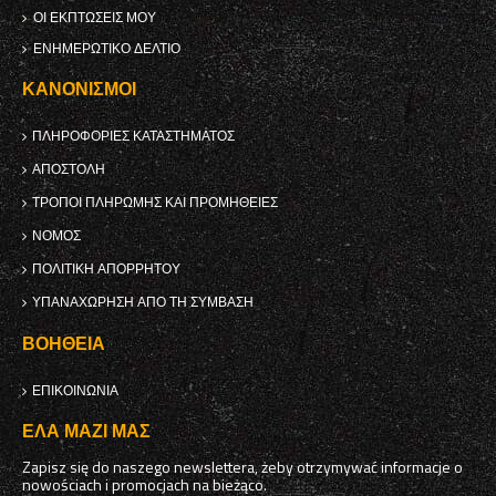
ΟΙ ΕΚΠΤΏΣΕΙΣ ΜΟΥ
ΕΝΗΜΕΡΩΤΙΚΌ ΔΕΛΤΊΟ
ΚΑΝΟΝΙΣΜΟΊ
ΠΛΗΡΟΦΟΡΊΕΣ ΚΑΤΑΣΤΉΜΑΤΟΣ
ΑΠΟΣΤΟΛΉ
ΤΡΌΠΟΙ ΠΛΗΡΩΜΉΣ ΚΑΙ ΠΡΟΜΉΘΕΙΕΣ
ΝΌΜΟΣ
ΠΟΛΙΤΙΚΉ ΑΠΟΡΡΉΤΟΥ
ΥΠΑΝΑΧΏΡΗΣΗ ΑΠΌ ΤΗ ΣΎΜΒΑΣΗ
ΒΟΉΘΕΙΑ
ΕΠΙΚΟΙΝΩΝΊΑ
ΈΛΑ ΜΑΖΊ ΜΑΣ
Zapisz się do naszego newslettera, żeby otrzymywać informacje o
nowościach i promocjach na bieżąco.