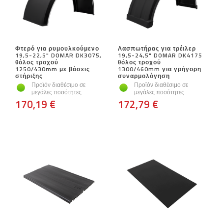
Φτερό για ρυμουλκούμενο
Λασπωτήρας για τρέιλερ
19,5-22,5" DOMAR DK3075,
19,5-24,5" DOMAR DK4175
θόλος τροχού
θόλος τροχού
1250/430mm με βάσεις
1300/460mm για γρήγορη
στήριξης
συναρμολόγηση
Προϊόν διαθέσιμο σε
Προϊόν διαθέσιμο σε
μεγάλες ποσότητες
μεγάλες ποσότητες
170,19 €
172,79 €