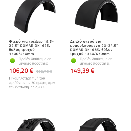
Φτερό για τρέιλερ 19,5-
Διπλό φτερό για
22,5" DOMAR DK1675,
ρυμουλκούμενο 20-24,5"
θόλος τροχού
DOMAR DK1685, θόλος
1300/430mm
τροχού 1340/670mm
Προϊόν διαθέσιμο σε
Προϊόν διαθέσιμο σε
μεγάλες ποσότητες
μεγάλες ποσότητες
106,20 €
149,39 €
132,79 €
Η χαμηλότερη τιμή του
προϊόντος τις 30 ημέρες πριν
την έκπτωση:
112,90 €