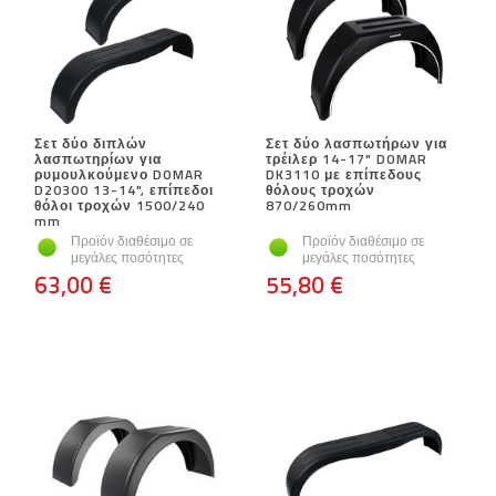
Σετ δύο διπλών
Σετ δύο λασπωτήρων για
λασπωτηρίων για
τρέιλερ 14-17" DOMAR
ρυμουλκούμενο DOMAR
DK3110 με επίπεδους
D20300 13-14", επίπεδοι
θόλους τροχών
θόλοι τροχών 1500/240
870/260mm
mm
Προϊόν διαθέσιμο σε
Προϊόν διαθέσιμο σε
μεγάλες ποσότητες
μεγάλες ποσότητες
63,00 €
55,80 €