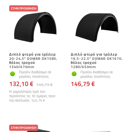
ΣΤΗΝ ΠΡΟΏΘΗΣΗ
Διπλό φτερό για τρέιλερ
Διπλό φτερό για τρέιλερ
20-24,5" DOMAR DK1585,
19,5-22,5" DOMAR DK1670,
θόλος τροχού
θόλος τροχού
1340/670mm
1280/650mm
Προϊόν διαθέσιμο σε
Προϊόν διαθέσιμο σε
μεγάλες ποσότητες
μεγάλες ποσότητες
132,10 €
146,79 €
146,79 €
Η χαμηλότερη τιμή του
προϊόντος τις 30 ημέρες πριν
την έκπτωση:
146,79 €
ΣΤΗΝ ΠΡΟΏΘΗΣΗ