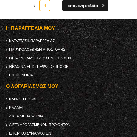
1
2
επόμενη σελίδα
Η ΠΑΡΑΓΓΕΛΊΑ ΜΟΥ
ΚΑΤΆΣΤΑΣΗ ΠΑΡΑΓΓΕΛΊΑΣ
ΠΑΡΑΚΟΛΟΎΘΗΣΗ ΑΠΟΣΤΟΛΉΣ
ΘΈΛΩ ΝΑ ΔΙΑΦΗΜΊΣΩ ΈΝΑ ΠΡΟΪΌΝ
ΘΈΛΩ ΝΑ ΕΠΙΣΤΡΈΨΩ ΤΟ ΠΡΟΪΌΝ
ΕΠΙΚΟΙΝΩΝΊΑ
Ο ΛΟΓΑΡΙΑΣΜΌΣ ΜΟΥ
ΚΑΝΩ ΕΓΓΡΑΦΗ
ΚΑΛΆΘΙ
ΛΊΣΤΑ ΜΕ ΤΑ ΨΏΝΙΑ
ΛΊΣΤΑ ΑΓΟΡΑΣΜΈΝΩΝ ΠΡΟΪΌΝΤΩΝ
ΙΣΤΟΡΙΚΌ ΣΥΝΑΛΛΑΓΏΝ