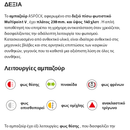
ΔΕΞΙΑ
Το
αμπαζούρ
ASPÖCK, αφιερωμένο στο
δεξιό πίσω φωτιστικό
Multipoint V
, έχει
πλάτος 238 mm.
και ύψος 140 χλστ
. Η απλή
τοποθέτησή του επιτρέπει τη γρήγορη αντικατάσταση όταν χρειάζεται,
διασφαλίζοντας την αδιάλειπτη λειτουργία του φωτισμού.
Κατασκευασμένο από ανθεκτικό υλικό, είναι ιδιαίτερα ανθεκτικό στις
μηχανικές βλάβες και στις αρνητικές επιπτώσεις των καιρικών
συνθηκών, γεγονός που το καθιστά μια αξιόπιστη λύση σε όλες τις
συνθήκες.
Λειτουργίες αμπαζούρ
φως θέσης
πινακίδα
φως φρένων
φως
ανακλαστικό
φως ομίχλης
οπισθοπορείας
τρίγωνο
Το αμπαζούρ έχει έξι λειτουργίες:
φως θέσης
, που διασφαλίζει την