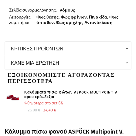
Σελίδα συναρμολόγησης:
νόμους
Λειτουργίες
Φως θέσης,
Φως φρένων
,
Πινακίδα
,
Φως
λαμπτήρα:
όπισθεν
,
Φως ομίχλης
,
Αντανάκλαση
ΚΡΙΤΙΚΈΣ ΠΡΟΪΌΝΤΩΝ
ΚΆΝΕ ΜΙΑ ΕΡΏΤΗΣΗ
ΕΞΟΙΚΟΝΟΜΉΣΤΕ ΑΓΟΡΆΖΟΝΤΑΣ
ΠΕΡΙΣΣΌΤΕΡΑ
Καλύμματα πίσω φώτων ASPÖCK MULTIPOINT V
αριστερά+δεξιά
Φθηνότερα στο σετ 6%
25,98 €
24,40 €
Κάλυμμα πίσω φανού ASPÖCK Multipoint V,