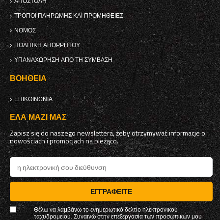
ΑΠΟΣΤΟΛΉ
ΤΡΌΠΟΙ ΠΛΗΡΩΜΉΣ ΚΑΙ ΠΡΟΜΉΘΕΙΕΣ
ΝΌΜΟΣ
ΠΟΛΙΤΙΚΉ ΑΠΟΡΡΉΤΟΥ
ΥΠΑΝΑΧΏΡΗΣΗ ΑΠΌ ΤΗ ΣΎΜΒΑΣΗ
ΒΟΉΘΕΙΑ
ΕΠΙΚΟΙΝΩΝΊΑ
ΈΛΑ ΜΑΖΊ ΜΑΣ
Zapisz się do naszego newslettera, żeby otrzymywać informacje o
nowościach i promocjach na bieżąco.
ΕΓΓΡΑΦΕΊΤΕ
Θέλω να λαμβάνω το ενημερωτικό δελτίο ηλεκτρονικού
ταχυδρομείου. Συναινώ στην επεξεργασία των προσωπικών μου