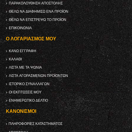
ΠΑΡΑΚΟΛΟΎΘΗΣΗ ΑΠΟΣΤΟΛΉΣ
ΘΈΛΩ ΝΑ ΔΙΑΦΗΜΊΣΩ ΈΝΑ ΠΡΟΪΌΝ
ΘΈΛΩ ΝΑ ΕΠΙΣΤΡΈΨΩ ΤΟ ΠΡΟΪΌΝ
ΕΠΙΚΟΙΝΩΝΊΑ
Ο ΛΟΓΑΡΙΑΣΜΌΣ ΜΟΥ
ΚΑΝΩ ΕΓΓΡΑΦΗ
ΚΑΛΆΘΙ
ΛΊΣΤΑ ΜΕ ΤΑ ΨΏΝΙΑ
ΛΊΣΤΑ ΑΓΟΡΑΣΜΈΝΩΝ ΠΡΟΪΌΝΤΩΝ
ΙΣΤΟΡΙΚΌ ΣΥΝΑΛΛΑΓΏΝ
ΟΙ ΕΚΠΤΏΣΕΙΣ ΜΟΥ
ΕΝΗΜΕΡΩΤΙΚΌ ΔΕΛΤΊΟ
ΚΑΝΟΝΙΣΜΟΊ
ΠΛΗΡΟΦΟΡΊΕΣ ΚΑΤΑΣΤΉΜΑΤΟΣ