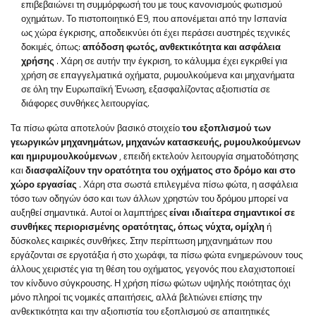
επιβεβαιώνει τη συμμόρφωσή του με τους κανονισμούς φωτισμού
οχημάτων. Το πιστοποιητικό Ε9, που απονέμεται από την Ισπανία
ως χώρα έγκρισης, αποδεικνύει ότι έχει περάσει αυστηρές τεχνικές
δοκιμές, όπως:
απόδοση φωτός, ανθεκτικότητα και ασφάλεια
χρήσης
. Χάρη σε αυτήν την έγκριση, το κάλυμμα έχει εγκριθεί για
χρήση σε επαγγελματικά οχήματα, ρυμουλκούμενα και μηχανήματα
σε όλη την Ευρωπαϊκή Ένωση, εξασφαλίζοντας αξιοπιστία σε
διάφορες συνθήκες λειτουργίας.
Τα πίσω φώτα αποτελούν βασικό στοιχείο
του εξοπλισμού των
γεωργικών μηχανημάτων, μηχανών κατασκευής, ρυμουλκούμενων
και ημιρυμουλκούμενων
, επειδή εκτελούν λειτουργία σηματοδότησης
και
διασφαλίζουν την ορατότητα του οχήματος στο δρόμο και στο
χώρο εργασίας
. Χάρη στα σωστά επιλεγμένα πίσω φώτα, η ασφάλεια
τόσο των οδηγών όσο και των άλλων χρηστών του δρόμου μπορεί να
αυξηθεί σημαντικά. Αυτοί οι λαμπτήρες
είναι ιδιαίτερα σημαντικοί σε
συνθήκες περιορισμένης ορατότητας, όπως νύχτα, ομίχλη
ή
δύσκολες καιρικές συνθήκες. Στην περίπτωση μηχανημάτων που
εργάζονται σε εργοτάξια ή στο χωράφι, τα πίσω φώτα ενημερώνουν τους
άλλους χειριστές για τη θέση του οχήματος, γεγονός που ελαχιστοποιεί
τον κίνδυνο σύγκρουσης. Η χρήση πίσω φώτων υψηλής ποιότητας όχι
μόνο πληροί τις νομικές απαιτήσεις, αλλά βελτιώνει επίσης την
ανθεκτικότητα και την αξιοπιστία του εξοπλισμού σε απαιτητικές