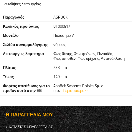
συνθήκες λειτουργίας.
Παραγωγός
ASPÖCK
Κωδικός προϊόντος
UT000817
Μοντέλο
Πολύσημο V
Σελίδα συναρμολόγησης
νόμους
Λειτουργίες λαμπτήρα
Φως θέσης
,
Φως φρένων
,
Πινακίδα
,
Φως όπισθεν
,
Φως ομίχλης
,
Αντανάκλαση
Πλάτος
238 mm
Ύψος
140 mm
Φορέας υπεύθυνος για το
Aspöck Systems Polska Sp. z
προϊόν αυτό στην ΕΕ
o.o.
Περισσότερο
Η ΠΑΡΑΓΓΕΛΊΑ ΜΟΥ
ΚΑΤΆΣΤΑΣΗ ΠΑΡΑΓΓΕΛΊΑΣ