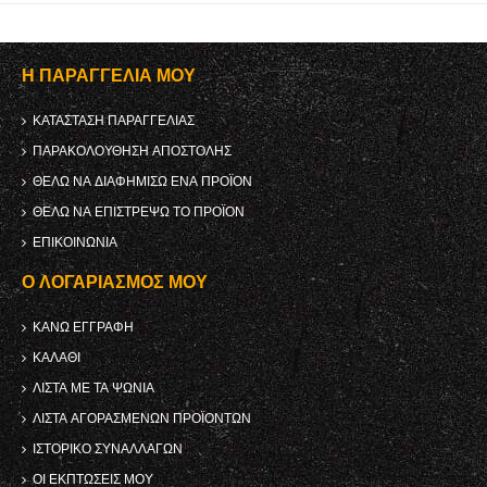
Η ΠΑΡΑΓΓΕΛΊΑ ΜΟΥ
ΚΑΤΆΣΤΑΣΗ ΠΑΡΑΓΓΕΛΊΑΣ
ΠΑΡΑΚΟΛΟΎΘΗΣΗ ΑΠΟΣΤΟΛΉΣ
ΘΈΛΩ ΝΑ ΔΙΑΦΗΜΊΣΩ ΈΝΑ ΠΡΟΪΌΝ
ΘΈΛΩ ΝΑ ΕΠΙΣΤΡΈΨΩ ΤΟ ΠΡΟΪΌΝ
ΕΠΙΚΟΙΝΩΝΊΑ
Ο ΛΟΓΑΡΙΑΣΜΌΣ ΜΟΥ
ΚΑΝΩ ΕΓΓΡΑΦΗ
ΚΑΛΆΘΙ
ΛΊΣΤΑ ΜΕ ΤΑ ΨΏΝΙΑ
ΛΊΣΤΑ ΑΓΟΡΑΣΜΈΝΩΝ ΠΡΟΪΌΝΤΩΝ
ΙΣΤΟΡΙΚΌ ΣΥΝΑΛΛΑΓΏΝ
ΟΙ ΕΚΠΤΏΣΕΙΣ ΜΟΥ