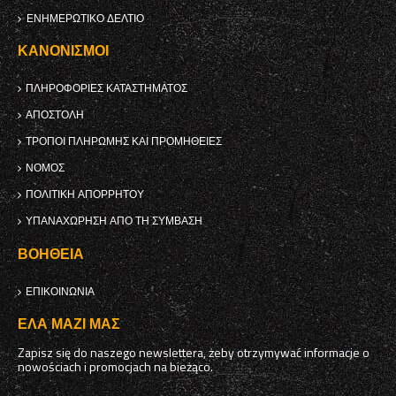
ΕΝΗΜΕΡΩΤΙΚΌ ΔΕΛΤΊΟ
ΚΑΝΟΝΙΣΜΟΊ
ΠΛΗΡΟΦΟΡΊΕΣ ΚΑΤΑΣΤΉΜΑΤΟΣ
ΑΠΟΣΤΟΛΉ
ΤΡΌΠΟΙ ΠΛΗΡΩΜΉΣ ΚΑΙ ΠΡΟΜΉΘΕΙΕΣ
ΝΌΜΟΣ
ΠΟΛΙΤΙΚΉ ΑΠΟΡΡΉΤΟΥ
ΥΠΑΝΑΧΏΡΗΣΗ ΑΠΌ ΤΗ ΣΎΜΒΑΣΗ
ΒΟΉΘΕΙΑ
ΕΠΙΚΟΙΝΩΝΊΑ
ΈΛΑ ΜΑΖΊ ΜΑΣ
Zapisz się do naszego newslettera, żeby otrzymywać informacje o
nowościach i promocjach na bieżąco.