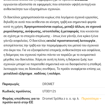
εγγυώνται αξιοπιστία σε εφαρμογές που απαιτούν υψηλή αντοχή και
ανθεκτικότητα των εξαρτημάτων σχοινιών.
Οι δακτύλιοι χρησιμοποιούνται κυρίως στα λεγόμενα σχοινιά εργασίας,
δηλαδή σε αυτά που εκτίθενται σε κίνηση, τριβή και σημαντικά φορτία
κατά τη χρήση.
Χρησιμοποιούνται ευρέως, μεταξύ άλλων, σε σχοινιά
ρυμούλκησης, ανύψωσης, ιστιοπλοΐας ή μεταφοράς
που κινούνται
σε σχέση με το στοιχείο στερέωσης - όπως ένα γάντζο, ένα κρίκο ή ένα
γάντζο ασφαλείας. Ο δακτύλιος
εκτελεί προστατευτική λειτουργία
,
αποτρέποντας την τριβή και την παραμόρφωση του ματιού του σχοινιού
στο άκρο του. Για να εξασφαλιστεί επαρκής ανθεκτικότητα και ασφάλεια,
η διάμετρος του σχοινιού πρέπει πάντα να ταιριάζει με το ονομαστικό
μέγεθος του δακτυλίου. Χάρη σε αυτή τη λύση, η διάρκεια ζωής των
σχοινιών μπορεί να παραταθεί σημαντικά και να διασφαλιστεί η σταθερή
λειτουργία τους σε δύσκολες συνθήκες. Το προϊόν αναφέρεται επίσης ως
μεταλλικό εξάρτημα
,
καδένας
ή
κολάρο.
Παραγωγός
DROMET
Κωδικός προϊόντος
UT007125
Φορέας υπεύθυνος για το
Dromet Spółka z o. o. sp. k.
Περισσότερο
προϊόν αυτό στην ΕΕ