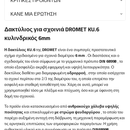
ΚΡΙΤΙΚΈΣ ΠΡΟΪΌΝΤΩΝ
ΚΆΝΕ ΜΙΑ ΕΡΏΤΗΣΗ
Δακτύλιος για σχοινιά DROMET KU.6
κυλινδρικός 6mm
Η δακτύλιος KU.6
της
DROMET
είναι ένα συμπαγές προστατευτικό
σχήμα σχεδιασμένο για σχοινιά διαμέτρου
6 mm
. Οι διαστάσεις και ο
σχεδιασμός του είναι σύμφωνα με το γερμανικό πρότυπο
DIN 6899B
, το
οποίο εξασφαλίζει ακριβή εφαρμογή και υψηλή λειτουργικότητα. Ο
δακτύλιος διαθέτει μια διαμορφωμένη
υδρορροή
, στην οποία εισέρχεται
το σχοινί περίπου στα 2/3 της διαμέτρου του, η οποία επιτρέπει την
ασφαλή και σταθερή τοποθέτησή του. Χάρη σε αυτό, μπορεί να
χρησιμοποιηθεί τόσο με πλέξιμο και πτύχωση, όσο και με ύφανση στη
δομή του σχοινιού.
Το προϊόν είναι κατασκευασμένο από
ανθρακούχο χάλυβα υψηλής
ποιότητας
και επικαλυμμένο
με στρώμα ψευδαργύρου
, το οποίο του
παρέχει αυξημένη αντοχή στη διάβρωση, τη μηχανική παραμόρφωση και
τις αρνητικές επιπτώσεις των ατμοσφαιρικών παραγόντων. Η χρήση
ανθεκτικού υλικού και η συμμόρφωση με το πρότυπο
DIN6899B