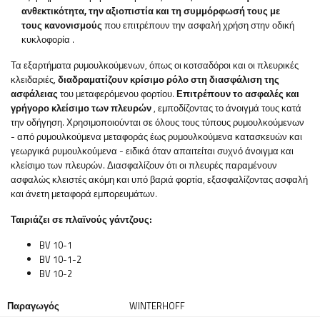
ανθεκτικότητα, την αξιοπιστία και τη συμμόρφωσή τους με
τους κανονισμούς
που επιτρέπουν την ασφαλή χρήση στην οδική
κυκλοφορία
.
Τα εξαρτήματα ρυμουλκούμενων, όπως οι κοτσαδόροι και οι πλευρικές
κλειδαριές,
διαδραματίζουν κρίσιμο ρόλο στη διασφάλιση της
ασφάλειας
του μεταφερόμενου φορτίου.
Επιτρέπουν το ασφαλές και
γρήγορο κλείσιμο των πλευρών
, εμποδίζοντας το άνοιγμά τους κατά
την οδήγηση. Χρησιμοποιούνται σε όλους τους τύπους ρυμουλκούμενων
- από ρυμουλκούμενα μεταφοράς έως ρυμουλκούμενα κατασκευών και
γεωργικά ρυμουλκούμενα - ειδικά όταν απαιτείται συχνό άνοιγμα και
κλείσιμο των πλευρών. Διασφαλίζουν ότι οι πλευρές παραμένουν
ασφαλώς κλειστές ακόμη και υπό βαριά φορτία, εξασφαλίζοντας ασφαλή
και άνετη μεταφορά εμπορευμάτων.
Ταιριάζει σε πλαϊνούς γάντζους:
BV 10-1
BV 10-1-2
BV 10-2
Παραγωγός
WINTERHOFF