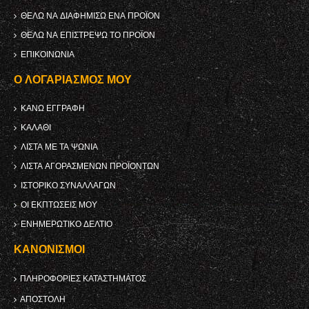
ΘΈΛΩ ΝΑ ΔΙΑΦΗΜΊΣΩ ΈΝΑ ΠΡΟΪΌΝ
ΘΈΛΩ ΝΑ ΕΠΙΣΤΡΈΨΩ ΤΟ ΠΡΟΪΌΝ
ΕΠΙΚΟΙΝΩΝΊΑ
Ο ΛΟΓΑΡΙΑΣΜΌΣ ΜΟΥ
ΚΑΝΩ ΕΓΓΡΑΦΗ
ΚΑΛΆΘΙ
ΛΊΣΤΑ ΜΕ ΤΑ ΨΏΝΙΑ
ΛΊΣΤΑ ΑΓΟΡΑΣΜΈΝΩΝ ΠΡΟΪΌΝΤΩΝ
ΙΣΤΟΡΙΚΌ ΣΥΝΑΛΛΑΓΏΝ
ΟΙ ΕΚΠΤΏΣΕΙΣ ΜΟΥ
ΕΝΗΜΕΡΩΤΙΚΌ ΔΕΛΤΊΟ
ΚΑΝΟΝΙΣΜΟΊ
ΠΛΗΡΟΦΟΡΊΕΣ ΚΑΤΑΣΤΉΜΑΤΟΣ
ΑΠΟΣΤΟΛΉ