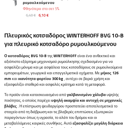
ρυμουλκούμενου
Φθηνότερα στο σετ 5%
6,48 €
6,10 €
Πλευρικός κοτσαδόρος WINTERHOFF BVG 10-B
για πλευρικό κοτσαδόρο ρυμουλκούμενου
Ο κοτσαδόρος BVG 10-B
της
WINTERHOFF
είναι ένα ανθεκτικό και
αξιόπιστο εξάρτημα μηχανισμού ρυμούλκησης σχεδιασμένο για να
ασφαλίζει μόνιμα και με ασφάλεια τους κοτσαδόρους σε ρυμουλκούμενα
εμπορευμάτων, γεωργικά και επαγγελματικά οχήματα. Με
μήκος 126
mm
και
ικανότητα φορτίου 300 kg
, αντέχει σε βαριά χρήση και
εξασφαλίζει σταθερό και ασφαλές κράτημα κατά τη μεταφορά.
Το προϊόν είναι κατασκευασμένο από
γαλβανισμένο χάλυβα
υψηλής
ποιότητας, ο οποίος παρέχει
υψηλή ακαμψία και αντοχή σε μηχανικές
βλάβες
. Η επίστρωση ψευδαργύρου προστατεύει αποτελεσματικά το
στοιχείο από τη διάβρωση και τις βλαβερές επιπτώσεις εξωτερικών
παραγόντων όπως η υγρασία, το αλάτι του δρόμου και οι
μεταβαλλόμενες καιρικές συνθήκες. Αυτό
εξασφαλίζει μεγάλη διάρκεια