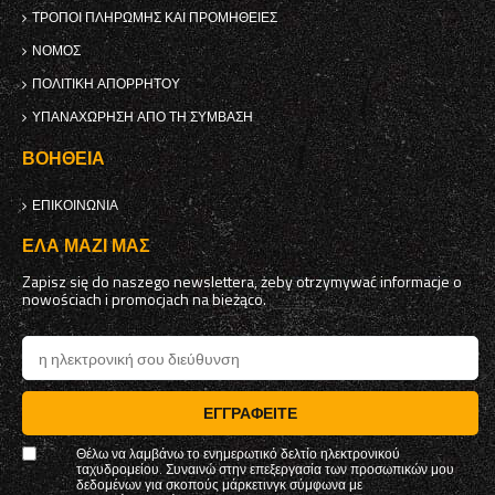
ΤΡΌΠΟΙ ΠΛΗΡΩΜΉΣ ΚΑΙ ΠΡΟΜΉΘΕΙΕΣ
ΝΌΜΟΣ
ΠΟΛΙΤΙΚΉ ΑΠΟΡΡΉΤΟΥ
ΥΠΑΝΑΧΏΡΗΣΗ ΑΠΌ ΤΗ ΣΎΜΒΑΣΗ
ΒΟΉΘΕΙΑ
ΕΠΙΚΟΙΝΩΝΊΑ
ΈΛΑ ΜΑΖΊ ΜΑΣ
Zapisz się do naszego newslettera, żeby otrzymywać informacje o
nowościach i promocjach na bieżąco.
ΕΓΓΡΑΦΕΊΤΕ
Θέλω να λαμβάνω το ενημερωτικό δελτίο ηλεκτρονικού
ταχυδρομείου. Συναινώ στην επεξεργασία των προσωπικών μου
δεδομένων για σκοπούς μάρκετινγκ σύμφωνα με