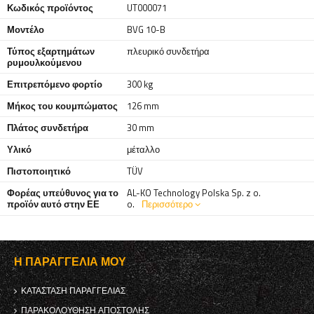
Κωδικός προϊόντος
UT000071
Μοντέλο
BVG 10-B
Τύπος εξαρτημάτων
πλευρικό συνδετήρα
ρυμουλκούμενου
Επιτρεπόμενο φορτίο
300 kg
Μήκος του κουμπώματος
126 mm
Πλάτος συνδετήρα
30 mm
Υλικό
μέταλλο
Πιστοποιητικό
TÜV
Φορέας υπεύθυνος για το
AL-KO Technology Polska Sp. z o.
προϊόν αυτό στην ΕΕ
o.
Περισσότερο
Η ΠΑΡΑΓΓΕΛΊΑ ΜΟΥ
ΚΑΤΆΣΤΑΣΗ ΠΑΡΑΓΓΕΛΊΑΣ
ΠΑΡΑΚΟΛΟΎΘΗΣΗ ΑΠΟΣΤΟΛΉΣ