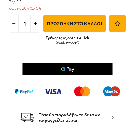
27,59 €
σώνεις
20%
(
5,49 €
).
ΠΡΟΣΘΉΚΗ ΣΤΟ ΚΑΛΆΘΙ
Γρήγορες αγορές
1-Click
(χωρίς εγγραφή)
Πότε θα παραλάβω το δέμα αν
παραγγείλω τώρα;