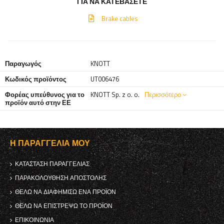
ΓΙΑ ΝΑ ΚΑΤΕΒΆΣΕΤΕ
Brake cables
Παραγωγός
KNOTT
Κωδικός προϊόντος
UT006476
Φορέας υπεύθυνος για το
KNOTT Sp. z o. o.
Περισσότερο
προϊόν αυτό στην ΕΕ
Η ΠΑΡΑΓΓΕΛΊΑ ΜΟΥ
ΚΑΤΆΣΤΑΣΗ ΠΑΡΑΓΓΕΛΊΑΣ
ΠΑΡΑΚΟΛΟΎΘΗΣΗ ΑΠΟΣΤΟΛΉΣ
ΘΈΛΩ ΝΑ ΔΙΑΦΗΜΊΣΩ ΈΝΑ ΠΡΟΪΌΝ
ΘΈΛΩ ΝΑ ΕΠΙΣΤΡΈΨΩ ΤΟ ΠΡΟΪΌΝ
ΕΠΙΚΟΙΝΩΝΊΑ