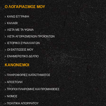
Ο ΛΟΓΑΡΙΑΣΜΌΣ ΜΟΥ
ΚΑΝΩ ΕΓΓΡΑΦΗ
ΚΑΛΆΘΙ
ΛΊΣΤΑ ΜΕ ΤΑ ΨΏΝΙΑ
ΛΊΣΤΑ ΑΓΟΡΑΣΜΈΝΩΝ ΠΡΟΪΌΝΤΩΝ
ΙΣΤΟΡΙΚΌ ΣΥΝΑΛΛΑΓΏΝ
ΟΙ ΕΚΠΤΏΣΕΙΣ ΜΟΥ
ΕΝΗΜΕΡΩΤΙΚΌ ΔΕΛΤΊΟ
ΚΑΝΟΝΙΣΜΟΊ
ΠΛΗΡΟΦΟΡΊΕΣ ΚΑΤΑΣΤΉΜΑΤΟΣ
ΑΠΟΣΤΟΛΉ
ΤΡΌΠΟΙ ΠΛΗΡΩΜΉΣ ΚΑΙ ΠΡΟΜΉΘΕΙΕΣ
ΝΌΜΟΣ
ΠΟΛΙΤΙΚΉ ΑΠΟΡΡΉΤΟΥ