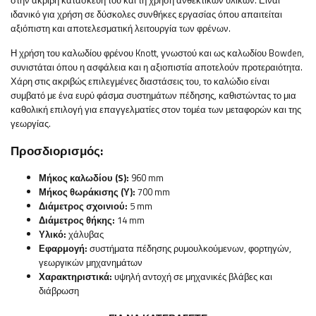
στην ακριβή κατασκευή του και τη χρήση ανθεκτικών υλικών. Είναι
ιδανικό για χρήση σε δύσκολες συνθήκες εργασίας όπου απαιτείται
αξιόπιστη και αποτελεσματική λειτουργία των φρένων.
Η χρήση του καλωδίου φρένου Knott, γνωστού και ως καλωδίου Bowden,
συνιστάται όπου η ασφάλεια και η αξιοπιστία αποτελούν προτεραιότητα.
Χάρη στις ακριβώς επιλεγμένες διαστάσεις του, το καλώδιο είναι
συμβατό με ένα ευρύ φάσμα συστημάτων πέδησης, καθιστώντας το μια
καθολική επιλογή για επαγγελματίες στον τομέα των μεταφορών και της
γεωργίας.
Προσδιορισμός:
Μήκος καλωδίου (S):
960 mm
Μήκος θωράκισης (Υ):
700 mm
Διάμετρος σχοινιού:
5 mm
Διάμετρος θήκης:
14 mm
Υλικό:
χάλυβας
Εφαρμογή:
συστήματα πέδησης ρυμουλκούμενων, φορτηγών,
γεωργικών μηχανημάτων
Χαρακτηριστικά:
υψηλή αντοχή σε μηχανικές βλάβες και
διάβρωση