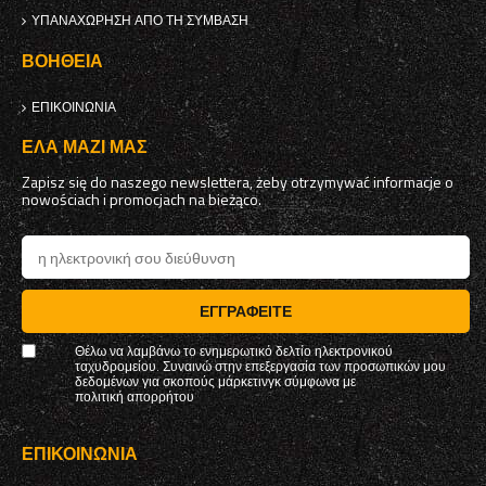
ΥΠΑΝΑΧΏΡΗΣΗ ΑΠΌ ΤΗ ΣΎΜΒΑΣΗ
ΒΟΉΘΕΙΑ
ΕΠΙΚΟΙΝΩΝΊΑ
ΈΛΑ ΜΑΖΊ ΜΑΣ
Zapisz się do naszego newslettera, żeby otrzymywać informacje o
nowościach i promocjach na bieżąco.
ΕΓΓΡΑΦΕΊΤΕ
Θέλω να λαμβάνω το ενημερωτικό δελτίο ηλεκτρονικού
ταχυδρομείου. Συναινώ στην επεξεργασία των προσωπικών μου
δεδομένων για σκοπούς μάρκετινγκ σύμφωνα με
πολιτική απορρήτου
ΕΠΙΚΟΙΝΩΝΊΑ