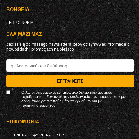
ΒΟΉΘΕΙΑ
ΕΠΙΚΟΙΝΩΝΊΑ
ΈΛΑ ΜΑΖΊ ΜΑΣ
Zapisz się do naszego newslettera, żeby otrzymywać informacje o
nowościach i promocjach na bieżąco.
ΕΓΓΡΑΦΕΊΤΕ
Θέλω να λαμβάνω το ενημερωτικό δελτίο ηλεκτρονικού
ταχυδρομείου. Συναινώ στην επεξεργασία των προσωπικών μου
δεδομένων για σκοπούς μάρκετινγκ σύμφωνα με
πολιτική απορρήτου
ΕΠΙΚΟΙΝΩΝΊΑ
UNITRAILER@UNITRAILER.GR