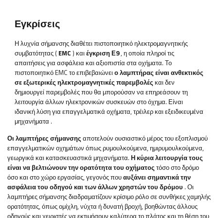
Εγκρίσεις
Η λυχνία σήμανσης διαθέτει πιστοποιητικό ηλεκτρομαγνητικής
συμβατότητας (
EMC
) και
έγκριση Ε9
, η οποία πληροί τις
απαιτήσεις για ασφάλεια και αξιοπιστία στα οχήματα. Το
πιστοποιητικό EMC το επιβεβαιώνει
ο λαμπτήρας είναι ανθεκτικός
σε εξωτερικές ηλεκτρομαγνητικές παρεμβολές
και δεν
δημιουργεί παρεμβολές που θα μπορούσαν να επηρεάσουν τη
λειτουργία άλλων ηλεκτρονικών συσκευών στο όχημα. Είναι
ιδανική λύση για επαγγελματικά οχήματα, τρέιλερ και εξειδικευμένα
μηχανήματα
.
Οι λαμπτήρες σήμανσης
αποτελούν ουσιαστικό μέρος του εξοπλισμού
επαγγελματικών οχημάτων όπως ρυμουλκούμενα, ημιρυμουλκούμενα,
γεωργικά και κατασκευαστικά μηχανήματα.
Η κύρια
λειτουργία τους
είναι να βελτιώνουν την ορατότητα του οχήματος
τόσο στο δρόμο
όσο και στο χώρο εργασίας, γεγονός που
αυξάνει σημαντικά την
ασφάλεια του οδηγού και των άλλων χρηστών του δρόμου
. Οι
λαμπτήρες σήμανσης διαδραματίζουν κρίσιμο ρόλο σε συνθήκες χαμηλής
ορατότητας, όπως ομίχλη, νύχτα ή δυνατή βροχή, βοηθώντας άλλους
οδηγούς και χειριστές να εκτιμήσουν καλύτερα το πλάτος και τη θέση του