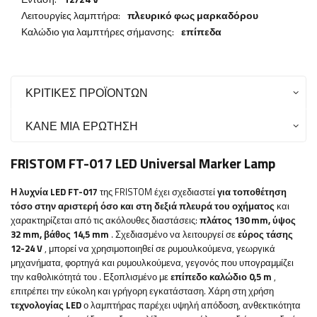
Λειτουργίες λαμπτήρα:
πλευρικό φως μαρκαδόρου
Καλώδιο για λαμπτήρες σήμανσης:
επίπεδα
ΚΡΙΤΙΚΈΣ ΠΡΟΪΌΝΤΩΝ
ΚΆΝΕ ΜΙΑ ΕΡΏΤΗΣΗ
FRISTOM FT-017 LED Universal Marker Lamp
Η λυχνία LED FT-017
της FRISTOM έχει σχεδιαστεί
για τοποθέτηση
τόσο στην αριστερή όσο και στη δεξιά πλευρά του οχήματος
και
χαρακτηρίζεται από τις ακόλουθες διαστάσεις:
πλάτος 130
mm, ύψος
32 mm, βάθος 14,5 mm
.
Σχεδιασμένο να λειτουργεί σε
εύρος τάσης
12-24 V
, μπορεί να χρησιμοποιηθεί σε ρυμουλκούμενα, γεωργικά
μηχανήματα, φορτηγά και ρυμουλκούμενα, γεγονός που υπογραμμίζει
την καθολικότητά του
. Εξοπλισμένο με
επίπεδο καλώδιο 0,5 m
,
επιτρέπει την εύκολη και γρήγορη εγκατάσταση.
Χάρη στη χρήση
τεχνολογίας LED
ο λαμπτήρας παρέχει υψηλή απόδοση, ανθεκτικότητα