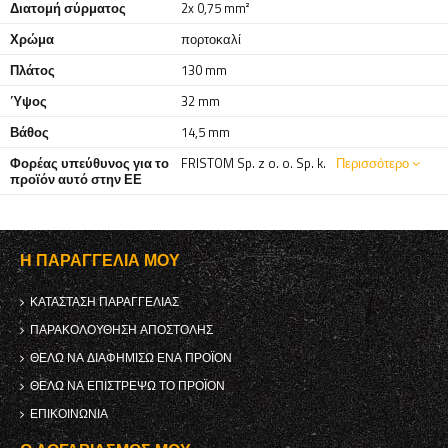
Διατομή σύρματος
2x 0,75 mm²
Χρώμα
πορτοκαλί
Πλάτος
130 mm
Ύψος
32 mm
Βάθος
14,5 mm
Φορέας υπεύθυνος για το
FRISTOM Sp. z o. o. Sp. k.
Περισσότερο
προϊόν αυτό στην ΕΕ
Η ΠΑΡΑΓΓΕΛΊΑ ΜΟΥ
ΚΑΤΆΣΤΑΣΗ ΠΑΡΑΓΓΕΛΊΑΣ
ΠΑΡΑΚΟΛΟΎΘΗΣΗ ΑΠΟΣΤΟΛΉΣ
ΘΈΛΩ ΝΑ ΔΙΑΦΗΜΊΣΩ ΈΝΑ ΠΡΟΪΌΝ
ΘΈΛΩ ΝΑ ΕΠΙΣΤΡΈΨΩ ΤΟ ΠΡΟΪΌΝ
ΕΠΙΚΟΙΝΩΝΊΑ