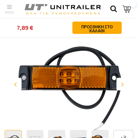
Πίσω
Σπίτι
Φωτισμος και ηλεκτρολογικα
Περιμετρικος φωτισμο
7,89 €
ΠΡΟΣΘΉΚΗ ΣΤΟ
ΚΑΛΆΘΙ
+
3