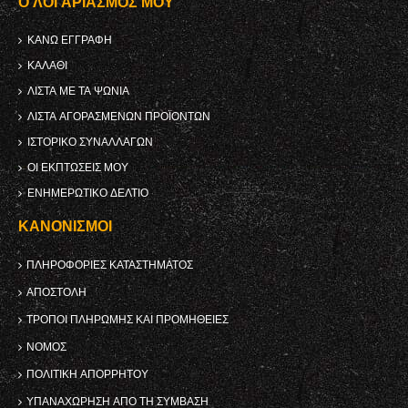
Ο ΛΟΓΑΡΙΑΣΜΌΣ ΜΟΥ
ΚΑΝΩ ΕΓΓΡΑΦΗ
ΚΑΛΆΘΙ
ΛΊΣΤΑ ΜΕ ΤΑ ΨΏΝΙΑ
ΛΊΣΤΑ ΑΓΟΡΑΣΜΈΝΩΝ ΠΡΟΪΌΝΤΩΝ
ΙΣΤΟΡΙΚΌ ΣΥΝΑΛΛΑΓΏΝ
ΟΙ ΕΚΠΤΏΣΕΙΣ ΜΟΥ
ΕΝΗΜΕΡΩΤΙΚΌ ΔΕΛΤΊΟ
ΚΑΝΟΝΙΣΜΟΊ
ΠΛΗΡΟΦΟΡΊΕΣ ΚΑΤΑΣΤΉΜΑΤΟΣ
ΑΠΟΣΤΟΛΉ
ΤΡΌΠΟΙ ΠΛΗΡΩΜΉΣ ΚΑΙ ΠΡΟΜΉΘΕΙΕΣ
ΝΌΜΟΣ
ΠΟΛΙΤΙΚΉ ΑΠΟΡΡΉΤΟΥ
ΥΠΑΝΑΧΏΡΗΣΗ ΑΠΌ ΤΗ ΣΎΜΒΑΣΗ