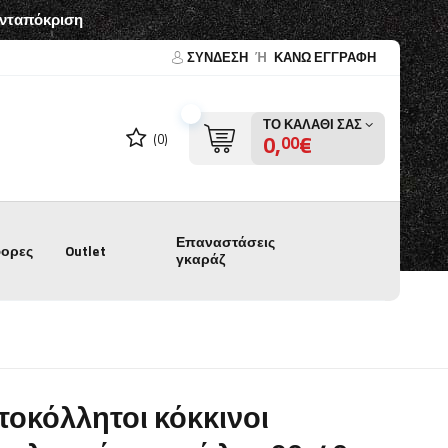
ανταπόκριση
ΣΎΝΔΕΣΗ
Ή
ΚΑΝΩ ΕΓΓΡΑΦΗ
ΤΟ ΚΑΛΆΘΙ ΣΑΣ
0,
€
(0)
00
Επαναστάσεις
ορες
Outlet
γκαράζ
τοκόλλητοι κόκκινοι