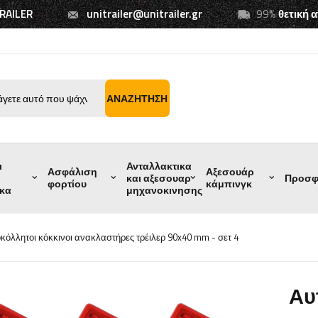
TRAILER
unitrailer@unitrailer.gr
99%
θετική 
ΑΝΑΖΉΤΗΣΗ
ι
Ανταλλακτικα
Ασφάλιση
Αξεσουάρ
και αξεσουαρ
Προσφ
φορτίου
κάμπινγκ
ικα
μηχανοκινησης
κόλλητοι κόκκινοι ανακλαστήρες τρέιλερ 90x40 mm - σετ 4
Αυ