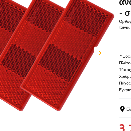
αν
- σ
Ορθογώ
ταινία
Ύψος:
Πλάτο
Τύπος
Χρώμα
Πάχος
Εγκρισ
Ελ
3,