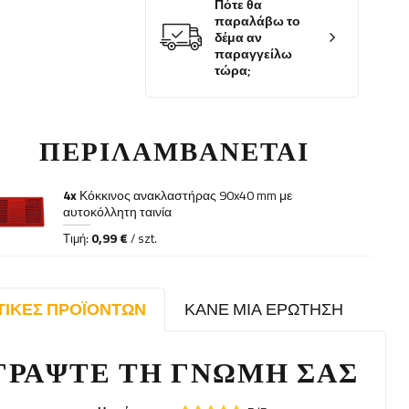
Πότε θα
παραλάβω το
δέμα αν
παραγγείλω
τώρα;
ΠΕΡΙΛΑΜΒΆΝΕΤΑΙ
4x
Κόκκινος ανακλαστήρας 90x40 mm με
αυτοκόλλητη ταινία
0,99 €
Τιμή:
/ szt.
ΤΙΚΈΣ ΠΡΟΪΌΝΤΩΝ
ΚΆΝΕ ΜΙΑ ΕΡΏΤΗΣΗ
ΓΡΆΨΤΕ ΤΗ ΓΝΏΜΗ ΣΑΣ