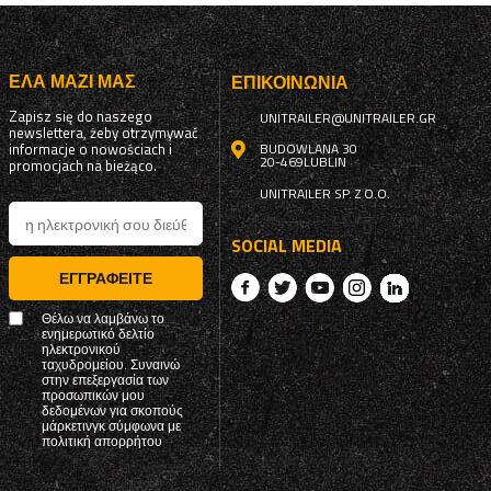
ΈΛΑ ΜΑΖΊ ΜΑΣ
ΕΠΙΚΟΙΝΩΝΊΑ
Zapisz się do naszego
UNITRAILER@UNITRAILER.GR
newslettera, żeby otrzymywać
informacje o nowościach i
BUDOWLANA 30
20-469
LUBLIN
promocjach na bieżąco.
UNITRAILER SP. Z O.O.
SOCIAL MEDIA
ΕΓΓΡΑΦΕΊΤΕ
Θέλω να λαμβάνω το
ενημερωτικό δελτίο
ηλεκτρονικού
ταχυδρομείου. Συναινώ
στην επεξεργασία των
προσωπικών μου
δεδομένων για σκοπούς
μάρκετινγκ σύμφωνα με
πολιτική απορρήτου