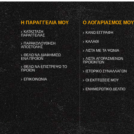
Η ΠΑΡΑΓΓΕΛΊΑ ΜΟΥ
Ο ΛΟΓΑΡΙΑΣΜΌΣ ΜΟ
ΚΑΤΆΣΤΑΣΗ
ΚΑΝΩ ΕΓΓΡΑΦΗ
ΠΑΡΑΓΓΕΛΊΑΣ
ΚΑΛΆΘΙ
ΠΑΡΑΚΟΛΟΎΘΗΣΗ
ΑΠΟΣΤΟΛΉΣ
ΛΊΣΤΑ ΜΕ ΤΑ ΨΏΝΙΑ
ΘΈΛΩ ΝΑ ΔΙΑΦΗΜΊΣΩ
ΈΝΑ ΠΡΟΪΌΝ
ΛΊΣΤΑ ΑΓΟΡΑΣΜΈΝΩΝ
ΠΡΟΪΌΝΤΩΝ
ΘΈΛΩ ΝΑ ΕΠΙΣΤΡΈΨΩ ΤΟ
ΠΡΟΪΌΝ
ΙΣΤΟΡΙΚΌ ΣΥΝΑΛΛΑΓΏΝ
ΕΠΙΚΟΙΝΩΝΊΑ
ΟΙ ΕΚΠΤΏΣΕΙΣ ΜΟΥ
ΕΝΗΜΕΡΩΤΙΚΌ ΔΕΛΤΊΟ