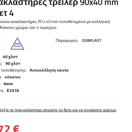
ακλαστήρες τρέιλερ 90x40 mm
ετ 4
νιοι ανακλαστήρες 90 x 40 mm τοποθετημένοι με κολλητική
. Κόκκινο χρώμα, σετ 4 τεμαχίων.
Παραγωγός:
DOBPLAST
40 χλστ
ς:
90 χλστ
 τοποθέτησης:
Αυτοκόλλητη ταινία
:
κόκκινο
:
6mm
η:
Ε20 ΙΑ
έγξτε σε ποιο κατάστημα μπορείτε να δείτε και να αγοράσετε αμέσως
72 €