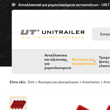
Ανταλλακτικά για ρυμουλκούμενα αυτοκινήτων - UNI
Ανταλλακτικα
Τροχο
και αξεσουαρ
Φωτισμος και
ζαντες
για
ηλεκτρολογικα
ελαστ
ρυμουλκουμενα
Είστε εδώ:
Σπίτι
Φωτισμος και ηλεκτρολογικα
Ανακλαστες
Αυτο