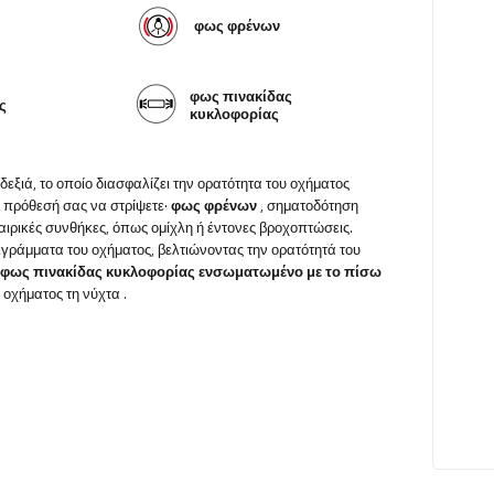
φως φρένων
φως πινακίδας
ς
κυκλοφορίας
εξιά, το οποίο διασφαλίζει την ορατότητα του οχήματος
ν πρόθεσή σας να στρίψετε·
φως φρένων
, σηματοδότηση
αιρικές συνθήκες, όπως ομίχλη ή έντονες βροχοπτώσεις.
ιγράμματα του οχήματος, βελτιώνοντας την ορατότητά του
 φως πινακίδας κυκλοφορίας ενσωματωμένο με το πίσω
υ οχήματος τη νύχτα
.