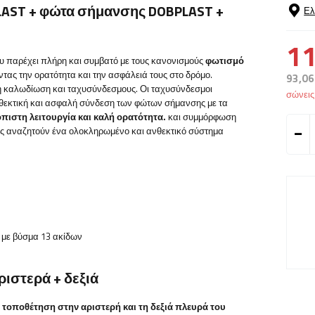
LAST
+ φώτα σήμανσης
DOBPLAST
+
Ελ
11
 παρέχει πλήρη και συμβατό με τους κανονισμούς
φωτισμό
ντας την ορατότητα και την ασφάλειά τους στο δρόμο.
93,06
ή καλωδίωση και ταχυσύνδεσμους. Οι ταχυσύνδεσμοι
σώνει
νθεκτική και ασφαλή σύνδεση των φώτων σήμανσης με τα
όπιστη λειτουργία και καλή ορατότητα.
και συμμόρφωση
ους αναζητούν ένα ολοκληρωμένο και ανθεκτικό σύστημα
 με βύσμα 13 ακίδων
ριστερά + δεξιά
α τοποθέτηση στην αριστερή και τη δεξιά πλευρά του