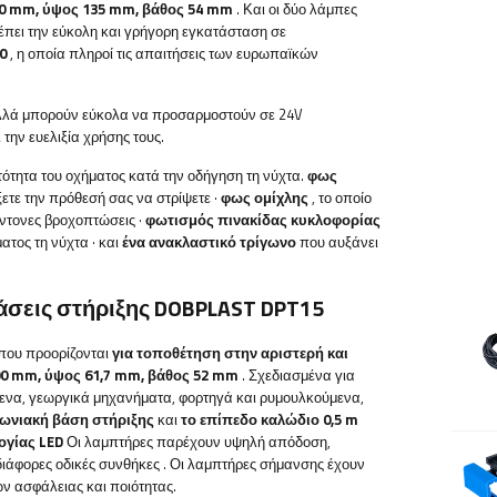
0 mm, ύψος 135 mm, βάθος 54 mm
. Και οι δύο λάμπες
ρέπει την εύκολη και γρήγορη εγκατάσταση σε
0
, η οποία
πληροί τις απαιτήσεις των ευρωπαϊκών
αλλά μπορούν εύκολα να προσαρμοστούν σε 24V
 την ευελιξία χρήσης τους.
ατότητα του οχήματος κατά την οδήγηση τη νύχτα.
φως
ξετε την πρόθεσή σας να στρίψετε
·
φως ομίχλης
, το οποίο
έντονες βροχοπτώσεις
·
φωτισμός πινακίδας κυκλοφορίας
ματος τη νύχτα
·
και
ένα ανακλαστικό τρίγωνο
που αυξάνει
άσεις στήριξης
DOBPLAST
DPT15
που προορίζονται
για τοποθέτηση στην αριστερή και
0
mm, ύψος 61,7 mm, βάθος 52 mm
. Σχεδιασμένα για
ενα, γεωργικά μηχανήματα, φορτηγά και ρυμουλκούμενα,
γωνιακή βάση στήριξης
και
το επίπεδο καλώδιο 0,5 m
ογίας LED
Οι λαμπτήρες παρέχουν υψηλή απόδοση,
διάφορες οδικές συνθήκες
.
Οι λαμπτήρες σήμανσης έχουν
ν ασφάλειας και ποιότητας.