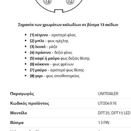
Σημασία των χρωμάτων καλωδίων σε βύσμα 13 ακίδων
(1) κίτρινο
- αριστερό φλας
(2) μπλε
- φως ομίχλης
(3) λευκό
- μάζα
(4) πράσινο
- δεξιό φλας
(5) καφέ ή μαύρο
φως δεξιάς θέσης
(6) κόκκινο
- φως φρένων
(7) μαύρο
- αριστερό φως θέσης
(8) γκρι
- φως οπισθοπορείας
Παραγωγός
UNITRAILER
Κωδικός προϊόντος
UT004976
Μοντέλο
DPT35
,
DPT15 LED
Βύσμα
13 PIN