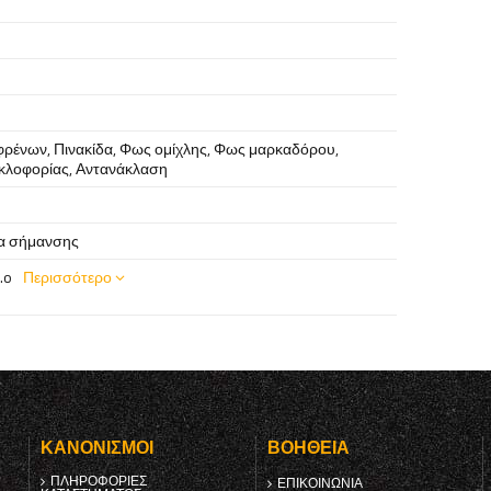
φρένων
,
Πινακίδα
,
Φως ομίχλης
,
Φως μαρκαδόρου
,
κλοφορίας
,
Αντανάκλαση
α σήμανσης
.o
Περισσότερο
Υ
ΚΑΝΟΝΙΣΜΟΊ
ΒΟΉΘΕΙΑ
ΠΛΗΡΟΦΟΡΊΕΣ
ΕΠΙΚΟΙΝΩΝΊΑ