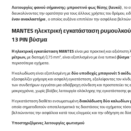
Λειτουργίες φανού σήμανσης:
μπροστινό φως θέσης (λευκό)
, το 
διευκολύνοντας την ορατότητα για τους άλλους χρήστες του δρόμου, ειδι
έναν ανακλαστήρα
, ο οποίος αυξάνει επιπλέον την ασφάλεια βελτιώ
MANTES ηλεκτρική εγκατάσταση ρυμουλκο
13 PIN βύσμα
Η ηλεκτρική εγκατάσταση MANTES
είναι μια πρακτική και αξιόπιστ
μέτρων,
με διατομή 0,75 mm², είναι εξοπλισμένο με ένα τυπικό
βύσμα 
περισσότερα οχήματα.
Η καλωδίωση είναι εξοπλισμένη με
δύο υποδοχές μπαγιονέτ 5 ακίδ
εξασφαλίζει γρήγορη και ασφαλή εγκατάσταση, εξαλείφοντας τον κίνδ
των συνδετήρων εγγυάται μια αδιάβροχη σύνδεση και προστατεύει τις
μακροχρόνια, χωρίς βλάβες λειτουργία ολόκληρης της εγκατάστασης φ
Η εγκατάσταση διαθέτει ενσωματωμένη
διακλάδωση δύο καλωδίων 
οποία σηματοδοτούν αποτελεσματικά τις διαστάσεις του οχήματος τόσο κ
βελτιώνοντας την ασφάλεια κατά τους ελιγμούς και την οδήγηση σε δύ
Υποστηριζόμενες λειτουργίες φωτισμού