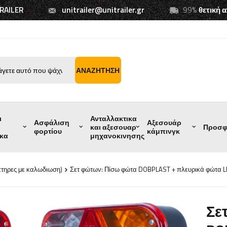
TRAILER
unitrailer@unitrailer.gr
99%
θετική 
ΑΝΑΖΉΤΗΣΗ
ι
Ανταλλακτικα
Ασφάλιση
Αξεσουάρ
και αξεσουαρ
Προσφ
φορτίου
κάμπινγκ
ικα
μηχανοκινησης
πτηρες με καλωδιωση)
Σετ φώτων: Πίσω φώτα DOBPLAST + πλευρικά φώτα 
Σε