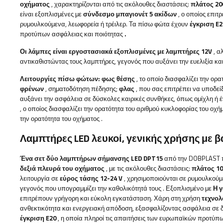
οχήματος
, χαρακτηρίζονται από τις ακόλουθες διαστάσεις:
πλάτος
20
είναι εξοπλισμένες με
σύνδεσμο μπαγιονέτ 5 ακίδων
, ο οποίος επιτ
ρυμουλκούμενα, λεωφορεία ή τρέιλερ.
Τα πίσω φώτα έχουν
έγκριση E2
προτύπων ασφάλειας και ποιότητας
.
Οι λάμπες είναι εργοστασιακά εξοπλισμένες με λαμπτήρες 12V
, 
αντικαθιστώντας τους λαμπτήρες, γεγονός που αυξάνει την ευελιξία και
Λειτουργίες πίσω φώτων:
φως θέσης
, το οποίο διασφαλίζει την ορ
φρένων
, σηματοδότηση πέδησης;
φλας
, που σας επιτρέπει να υποδεί
αυξάνει την ασφάλεια σε δύσκολες καιρικές συνθήκες, όπως ομίχλη ή 
, ο οποίος διασφαλίζει την ορατότητα του αριθμού κυκλοφορίας του οχή
την ορατότητα του οχήματος
.
Λαμπτήρες LED λευκοί, γενικής χρήσης με β
Ένα σετ δύο λαμπτήρων σήμανσης
LED DPT15
από την DOBPLAST 
δεξιά πλευρά του οχήματος
, με τις ακόλουθες διαστάσεις:
πλάτος 10
λειτουργία σε
εύρος τάσης 12-24 V
, χρησιμοποιούνται σε ρυμουλκούμ
γεγονός που υπογραμμίζει την καθολικότητά τους
. Εξοπλισμένο με
Η 
επιτρέπουν γρήγορη και εύκολη εγκατάσταση.
Χάρη στη χρήση
τεχνολ
ανθεκτικότητα και ενεργειακή απόδοση, εξασφαλίζοντας ασφάλεια σε 
έγκριση E20
, η οποία
πληροί τις απαιτήσεις των ευρωπαϊκών προτύπω