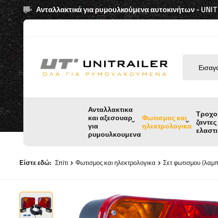
Ανταλλακτικά για ρυμουλκούμενα αυτοκινήτων - UNI
Ανταλλακτικα
Τροχο
και αξεσουαρ
Φωτισμος και
ζαντες
για
ηλεκτρολογικα
ελαστ
ρυμουλκουμενα
Είστε εδώ:
Σπίτι
Φωτισμος και ηλεκτρολογικα
Σετ φωτισμου (λαμ