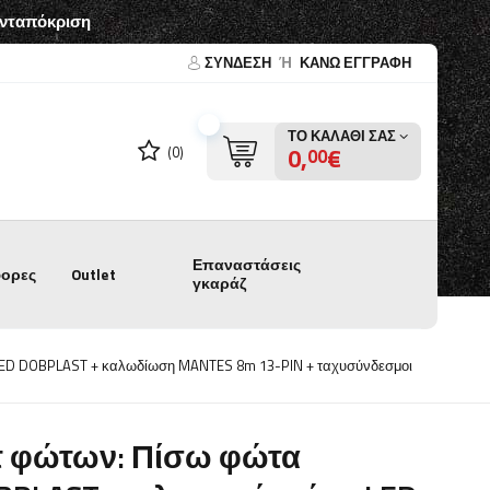
ανταπόκριση
ΣΎΝΔΕΣΗ
Ή
ΚΑΝΩ ΕΓΓΡΑΦΗ
ΤΟ ΚΑΛΆΘΙ ΣΑΣ
0,
€
(0)
00
Επαναστάσεις
ορες
Outlet
γκαράζ
LED DOBPLAST + καλωδίωση MANTES 8m 13-PIN + ταχυσύνδεσμοι
τ φώτων: Πίσω φώτα