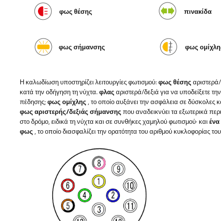
φως θέσης
πινακίδα
φως σήμανσης
φως ομίχλη
Η καλωδίωση υποστηρίζει λειτουργίες φωτισμού:
φως θέσης
αριστερά/δ
κατά την οδήγηση τη νύχτα.
φλας
αριστερά/δεξιά για να υποδείξετε τη
πέδησης;
φως ομίχλης
, το οποίο αυξάνει την ασφάλεια σε δύσκολες κ
φως αριστερής/δεξιάς σήμανσης
που αναδεικνύει τα εξωτερικά περ
στο δρόμο, ειδικά τη νύχτα και σε συνθήκες χαμηλού φωτισμού·
και
ένα
φως
, το οποίο διασφαλίζει την ορατότητα του αριθμού κυκλοφορίας το