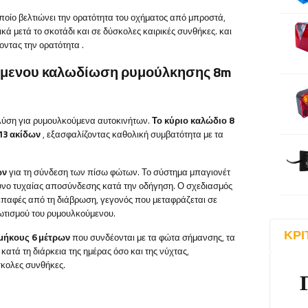
οποίο βελτιώνει την ορατότητα του οχήματος από μπροστά,
κά μετά το σκοτάδι και σε δύσκολες καιρικές συνθήκες. και
νοντας την ορατότητα
.
ύμενου καλωδίωση ρυμούλκησης 8m
η λύση για ρυμουλκούμενα αυτοκινήτων.
Το κύριο καλώδιο 8
13 ακίδων
, εξασφαλίζοντας καθολική συμβατότητα με τα
ων
για τη σύνδεση των πίσω φώτων. Το σύστημα μπαγιονέτ
υνο τυχαίας αποσύνδεσης κατά την οδήγηση. Ο σχεδιασμός
 επαφές από τη διάβρωση, γεγονός που μεταφράζεται σε
ωτισμού του ρυμουλκούμενου.
ΚΡΙ
μήκους 6 μέτρων
που συνδέονται με τα φώτα σήμανσης, τα
ατά τη διάρκεια της ημέρας όσο και της νύχτας,
σκολες συνθήκες.