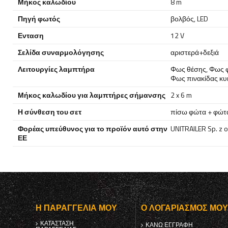
Μήκος καλωδίου
8 m
Πηγή φωτός
βολβός
,
LED
Ενταση
12 V
Σελίδα συναρμολόγησης
αριστερά+δεξιά
Λειτουργίες λαμπτήρα
Φως θέσης
,
Φως 
Φως πινακίδας κυ
Μήκος καλωδίου για λαμπτήρες σήμανσης
2 x 6 m
Η σύνθεση του σετ
πίσω φώτα + φώτ
Φορέας υπεύθυνος για το προϊόν αυτό στην
UNITRAILER Sp. z o
ΕΕ
Η ΠΑΡΑΓΓΕΛΊΑ ΜΟΥ
Ο ΛΟΓΑΡΙΑΣΜΌΣ ΜΟ
ΚΑΤΆΣΤΑΣΗ
ΚΑΝΩ ΕΓΓΡΑΦΗ