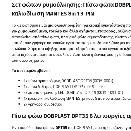
Σετ φώτων ρυμούλκησης: Πίσω φώτα
DOBP
καλωδίωση MANTES 8m 13-PIN
Το κιτ φωτισμού είναι
μια ολοκληρωμένη ηλεκτρική εγκατάσταση
που
για ρυμουλκούμενα, τρέιλερ και άλλα οχήματα μεταφοράς
, αυξάνο
Αποτελείται από πίσω φώτα, πλευρικά φώτα σηματοδότησης, ηλεκτρικ
επιτρέπουν γρήγορη και εύκολη εγκατάσταση και εξασφαλίζουν μια α
καλώδια. Χάρη στα υψηλής ποιότητας εξαρτήματα, το σετ εγγυάται
αξι
με τα ισχύοντα πρότυπα ασφαλείας. Αυτή είναι η ιδανική λύση για όσ
φωτισμού οχήματος
.
Το σετ περιλαμβάνει:
1x πίσω αριστερό φως DOBPLAST DPT35 (0035-0001)
1x πίσω δεξί φως DOBPLAST DPT35 (0035-0003)
2x λάμπα σήμανσης LED
DOBPLAST
DPT15 (0015-1051-01)
1x ηλεκτρική καλωδίωση MANTES, μήκους 8 m, που τερματίζεται
2x γρήγοροι σύνδεσμοι
Πίσω φώτα DOBPLAST DPT35 6 λειτουργίες α
Ένα σετ δύο πίσω φώτων
DPT35
της DOBPLAST
, που προορίζονται
γι