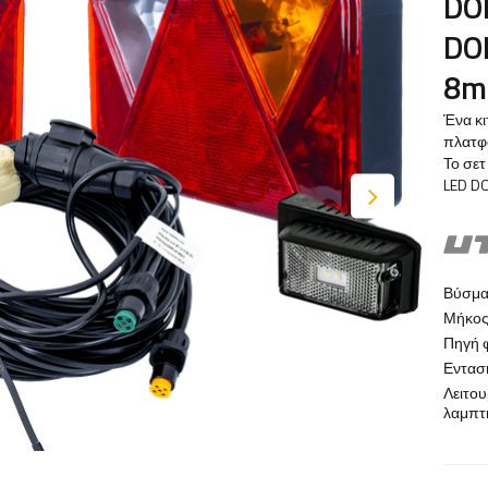
DO
DO
8m
Ένα κι
πλατφό
Το σε
LED D
Βύσμα
Μήκος
Πηγή 
Εντασ
Λειτου
λαμπτ