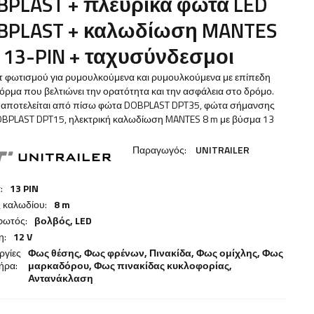
BPLAST + πλευρικά φώτα LED
BPLAST + καλωδίωση MANTES
 13-PIN + ταχυσύνδεσμοι
τ φωτισμού για ρυμουλκούμενα και ρυμουλκούμενα με επίπεδη
ρμα που βελτιώνει την ορατότητα και την ασφάλεια στο δρόμο.
τ αποτελείται από πίσω φώτα DOBPLAST DPT35, φώτα σήμανσης
OBPLAST DPT15, ηλεκτρική καλωδίωση MANTES 8 m με βύσμα 13
Παραγωγός:
UNITRAILER
:
13 PIN
 καλωδίου:
8 m
φωτός:
βολβός,
LED
η:
12 V
ργίες
Φως θέσης,
Φως φρένων
,
Πινακίδα
,
Φως ομίχλης
,
Φως
ήρα:
μαρκαδόρου
,
Φως πινακίδας κυκλοφορίας
,
Αντανάκλαση