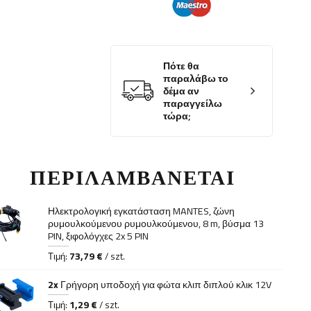
Πότε θα
παραλάβω το
δέμα αν
παραγγείλω
τώρα;
ΠΕΡΙΛΑΜΒΆΝΕΤΑΙ
Ηλεκτρολογική εγκατάσταση MANTES, ζώνη
ρυμουλκούμενου ρυμουλκούμενου, 8 m, βύσμα 13
PIN, ξιφολόγχες 2x 5 PIN
73,79 €
Τιμή:
/ szt.
2x
Γρήγορη υποδοχή για φώτα κλιπ διπλού κλικ 12V
1,29 €
Τιμή:
/ szt.