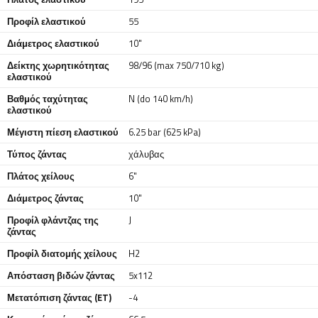
Προφίλ ελαστικού
55
Διάμετρος ελαστικού
10"
Δείκτης χωρητικότητας
98/96 (max 750/710 kg)
ελαστικού
Βαθμός ταχύτητας
N (do 140 km/h)
ελαστικού
Μέγιστη πίεση ελαστικού
6.25 bar (625 kPa)
Τύπος ζάντας
χάλυβας
Πλάτος χείλους
6"
Διάμετρος ζάντας
10"
Προφίλ φλάντζας της
J
ζάντας
Προφίλ διατομής χείλους
H2
Απόσταση βιδών ζάντας
5x112
Μετατόπιση ζάντας (ET)
-4