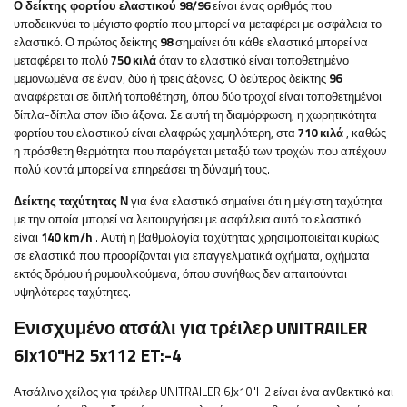
Ο δείκτης φορτίου ελαστικού 98/96
είναι ένας αριθμός που
υποδεικνύει το μέγιστο φορτίο που μπορεί να μεταφέρει με ασφάλεια το
ελαστικό. Ο πρώτος δείκτης
98
σημαίνει ότι κάθε ελαστικό μπορεί να
μεταφέρει το πολύ
750 κιλά
όταν το ελαστικό είναι τοποθετημένο
μεμονωμένα σε έναν, δύο ή τρεις άξονες. Ο δεύτερος δείκτης
96
αναφέρεται σε διπλή τοποθέτηση, όπου δύο τροχοί είναι τοποθετημένοι
δίπλα-δίπλα στον ίδιο άξονα. Σε αυτή τη διαμόρφωση, η χωρητικότητα
φορτίου του ελαστικού είναι ελαφρώς χαμηλότερη, στα
710 κιλά
, καθώς
η πρόσθετη θερμότητα που παράγεται μεταξύ των τροχών που απέχουν
πολύ κοντά μπορεί να επηρεάσει τη δύναμή τους.
Δείκτης ταχύτητας Ν
για ένα ελαστικό σημαίνει ότι η μέγιστη ταχύτητα
με την οποία μπορεί να λειτουργήσει με ασφάλεια αυτό το ελαστικό
είναι
140 km/h
. Αυτή η βαθμολογία ταχύτητας χρησιμοποιείται κυρίως
σε ελαστικά που προορίζονται για επαγγελματικά οχήματα, οχήματα
εκτός δρόμου ή ρυμουλκούμενα, όπου συνήθως δεν απαιτούνται
υψηλότερες ταχύτητες.
Ενισχυμένο ατσάλι για τρέιλερ UNITRAILER
6Jx10"H2 5x112 ET:-4
Ατσάλινο χείλος για τρέιλερ UNITRAILER 6Jx10"H2
είναι ένα ανθεκτικό και