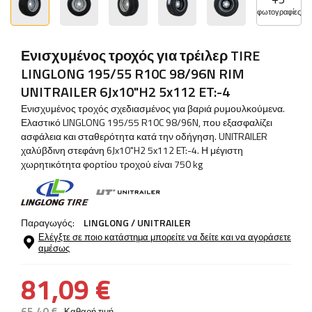
φωτογραφίες
Ενισχυμένος τροχός για τρέιλερ TIRE
LINGLONG 195/55 R10C 98/96N RIM
UNITRAILER 6Jx10"H2 5x112 ET:-4
Ενισχυμένος τροχός σχεδιασμένος για βαριά ρυμουλκούμενα.
Ελαστικό LINGLONG 195/55 R10C 98/96N, που εξασφαλίζει
ασφάλεια και σταθερότητα κατά την οδήγηση. UNITRAILER
χαλύβδινη στεφάνη 6Jx10"H2 5x112 ET:-4. Η μέγιστη
χωρητικότητα φορτίου τροχού είναι 750 kg
Παραγωγός:
LINGLONG / UNITRAILER
Ελέγξτε σε ποιο κατάστημα μπορείτε να δείτε και να αγοράσετε
αμέσως
81,09 €
65,40 €
Καθαρή τιμή