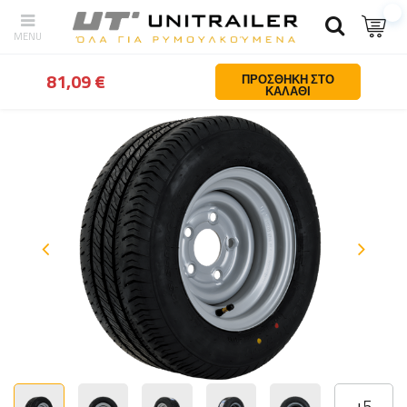
Πίσω
Σπίτι
Τροχοι ζαντες ελαστικα
Τροχοι για ρυμουλκουμενα
81,09 €
ΠΡΟΣΘΉΚΗ ΣΤΟ
ΚΑΛΆΘΙ
+
5