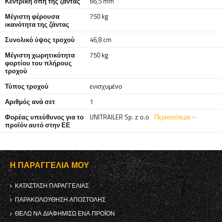
Κεντρική οπή της ζάντας
66,5 mm
Μέγιστη φέρουσα
750 kg
ικανότητα της ζάντας
Συνολικό ύψος τροχού
46,8 cm
Μέγιστη χωρητικότητα
750 kg
φορτίου του πλήρους
τροχού
Τύπος τροχού
ενισχυμένο
Αριθμός ανά σετ
1
Φορέας υπεύθυνος για το
UNITRAILER Sp. z o.o
Περισσότερο
προϊόν αυτό στην ΕΕ
Η ΠΑΡΑΓΓΕΛΊΑ ΜΟΥ
ΚΑΤΆΣΤΑΣΗ ΠΑΡΑΓΓΕΛΊΑΣ
ΠΑΡΑΚΟΛΟΎΘΗΣΗ ΑΠΟΣΤΟΛΉΣ
ΘΈΛΩ ΝΑ ΔΙΑΦΗΜΊΣΩ ΈΝΑ ΠΡΟΪΌΝ