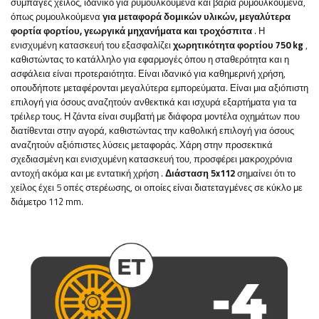
συμπαγές χείλος, ιδανικό για ρυμουλκούμενα και βαριά ρυμουλκούμενα,
όπως ρυμουλκούμενα
για μεταφορά δομικών υλικών, μεγαλύτερα
φορτία φορτίου, γεωργικά μηχανήματα και τροχόσπιτα
. Η
ενισχυμένη κατασκευή του εξασφαλίζει
χωρητικότητα φορτίου 750 kg
,
καθιστώντας το κατάλληλο για εφαρμογές όπου η σταθερότητα και η
ασφάλεια είναι προτεραιότητα.
Είναι
ιδανικό για καθημερινή χρήση,
οπουδήποτε μεταφέρονται μεγαλύτερα εμπορεύματα. Είναι μια αξιόπιστη
επιλογή για όσους αναζητούν ανθεκτικά και ισχυρά εξαρτήματα για τα
τρέιλερ τους. Η ζάντα είναι συμβατή με διάφορα μοντέλα οχημάτων που
διατίθενται στην αγορά, καθιστώντας την καθολική επιλογή για όσους
αναζητούν αξιόπιστες λύσεις μεταφοράς. Χάρη στην προσεκτικά
σχεδιασμένη και ενισχυμένη κατασκευή του, προσφέρει μακροχρόνια
αντοχή ακόμα και με εντατική χρήση
.
Διάσταση 5x112
σημαίνει ότι το
χείλος έχει 5 οπές στερέωσης, οι οποίες είναι διατεταγμένες σε κύκλο με
διάμετρο 112 mm.