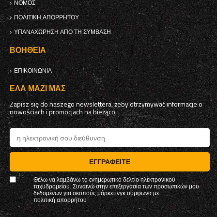
ΝΌΜΟΣ
ΠΟΛΙΤΙΚΉ ΑΠΟΡΡΉΤΟΥ
ΥΠΑΝΑΧΏΡΗΣΗ ΑΠΌ ΤΗ ΣΎΜΒΑΣΗ
ΒΟΉΘΕΙΑ
ΕΠΙΚΟΙΝΩΝΊΑ
ΈΛΑ ΜΑΖΊ ΜΑΣ
Zapisz się do naszego newslettera, żeby otrzymywać informacje o
nowościach i promocjach na bieżąco.
ΕΓΓΡΑΦΕΊΤΕ
Θέλω να λαμβάνω το ενημερωτικό δελτίο ηλεκτρονικού
ταχυδρομείου. Συναινώ στην επεξεργασία των προσωπικών μου
δεδομένων για σκοπούς μάρκετινγκ σύμφωνα με
πολιτική απορρήτου