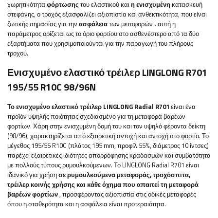
χωρητικότητα
φόρτωσης
του ελαστικού και
η ενισχυμένη
κατασκευή
στεφάνης, ο τροχός εξασφαλίζει αξιοπιστία και ανθεκτικότητα, που είναι
ζωτικής σημασίας για την
ασφάλεια
των μεταφορών
.
αυτή η
παράμετρος
ορίζεται ως το όριο φορτίου στο ασθενέστερο από τα δύο
εξαρτήματα που χρησιμοποιούνται για την παραγωγή του πλήρους
τροχού.
Ενισχυμένο ελαστικό τρέιλερ LINGLONG R701
195/55 R10C 98/96N
Το ενισχυμένο ελαστικό τρέιλερ LINGLONG Radial R701
είναι ένα
προϊόν υψηλής ποιότητας σχεδιασμένο για τη μεταφορά βαρέων
φορτίων. Χάρη στην ενισχυμένη δομή του και τον υψηλό φέροντα δείκτη
(98/96), χαρακτηρίζεται από εξαιρετική αντοχή και αντοχή στο φορτίο. Το
μέγεθος 195/55 R10C (πλάτος 195 mm, προφίλ 55%, διάμετρος 10 ίντσες)
παρέχει εξαιρετικές ιδιότητες απορρόφησης κραδασμών και συμβατότητα
με πολλούς τύπους ρυμουλκούμενων. Το LINGLONG Radial R701 είναι
ιδανικό για χρήση
σε ρυμουλκούμενα μεταφοράς, τροχόσπιτα,
τρέιλερ κοινής χρήσης και κάθε όχημα που απαιτεί τη μεταφορά
βαρέων φορτίων
, προσφέροντας αξιοπιστία στις οδικές μεταφορές
όπου η σταθερότητα και η ασφάλεια είναι προτεραιότητα.