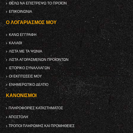
ΘΈΛΩ ΝΑ ΕΠΙΣΤΡΈΨΩ ΤΟ ΠΡΟΪΌΝ
ΕΠΙΚΟΙΝΩΝΊΑ
Ο ΛΟΓΑΡΙΑΣΜΌΣ ΜΟΥ
ΚΑΝΩ ΕΓΓΡΑΦΗ
ΚΑΛΆΘΙ
ΛΊΣΤΑ ΜΕ ΤΑ ΨΏΝΙΑ
ΛΊΣΤΑ ΑΓΟΡΑΣΜΈΝΩΝ ΠΡΟΪΌΝΤΩΝ
ΙΣΤΟΡΙΚΌ ΣΥΝΑΛΛΑΓΏΝ
ΟΙ ΕΚΠΤΏΣΕΙΣ ΜΟΥ
ΕΝΗΜΕΡΩΤΙΚΌ ΔΕΛΤΊΟ
ΚΑΝΟΝΙΣΜΟΊ
ΠΛΗΡΟΦΟΡΊΕΣ ΚΑΤΑΣΤΉΜΑΤΟΣ
ΑΠΟΣΤΟΛΉ
ΤΡΌΠΟΙ ΠΛΗΡΩΜΉΣ ΚΑΙ ΠΡΟΜΉΘΕΙΕΣ