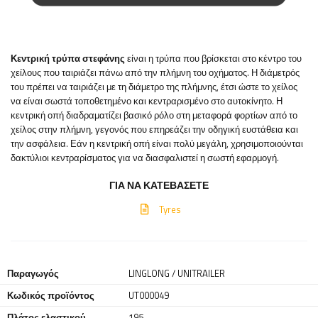
Κεντρική τρύπα στεφάνης
είναι η τρύπα που βρίσκεται στο κέντρο του
χείλους που ταιριάζει πάνω από την πλήμνη του οχήματος. Η διάμετρός
του πρέπει να ταιριάζει με τη διάμετρο της πλήμνης, έτσι ώστε το χείλος
να είναι σωστά τοποθετημένο και κεντραρισμένο στο αυτοκίνητο. Η
κεντρική οπή διαδραματίζει βασικό ρόλο στη μεταφορά φορτίων από το
χείλος στην πλήμνη, γεγονός που επηρεάζει την οδηγική ευστάθεια και
την ασφάλεια. Εάν η κεντρική οπή είναι πολύ μεγάλη, χρησιμοποιούνται
δακτύλιοι κεντραρίσματος για να διασφαλιστεί η σωστή εφαρμογή.
ΓΙΑ ΝΑ ΚΑΤΕΒΆΣΕΤΕ
Tyres
Παραγωγός
LINGLONG / UNITRAILER
Κωδικός προϊόντος
UT000049
Πλάτος ελαστικού
195