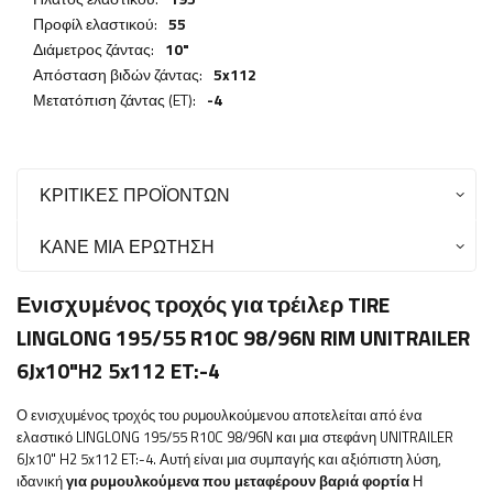
Προφίλ ελαστικού:
55
Διάμετρος ζάντας:
10"
Απόσταση βιδών ζάντας:
5x112
Μετατόπιση ζάντας (ET):
-4
ΚΡΙΤΙΚΈΣ ΠΡΟΪΌΝΤΩΝ
ΚΆΝΕ ΜΙΑ ΕΡΏΤΗΣΗ
Ενισχυμένος τροχός για τρέιλερ TIRE
LINGLONG 195/55 R10C 98/96N RIM UNITRAILER
6Jx10"H2 5x112 ET:-4
Ο ενισχυμένος τροχός του ρυμουλκούμενου αποτελείται από ένα
ελαστικό LINGLONG 195/55 R10C 98/96N και μια στεφάνη UNITRAILER
6Jx10" H2 5x112 ET:-4. Αυτή είναι μια συμπαγής και αξιόπιστη λύση,
ιδανική
για ρυμουλκούμενα που μεταφέρουν βαριά φορτία
Η