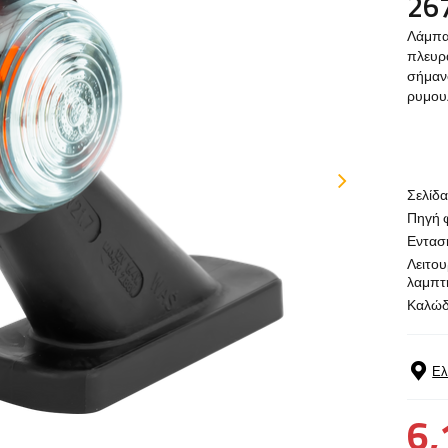
26
Λάμπα 
πλευρά
σήμανσ
ρυμου
Σελίδ
Πηγή 
Εντασ
Λειτου
λαμπτ
Καλώδ
Ελ
6,