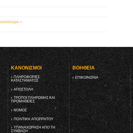
ρισσότερο
Υ
ΚΑΝΟΝΙΣΜΟΊ
ΒΟΉΘΕΙΑ
ΠΛΗΡΟΦΟΡΊΕΣ
ΕΠΙΚΟΙΝΩΝΊΑ
ΚΑΤΑΣΤΉΜΑΤΟΣ
ΑΠΟΣΤΟΛΉ
ΤΡΌΠΟΙ ΠΛΗΡΩΜΉΣ ΚΑΙ
ΠΡΟΜΉΘΕΙΕΣ
ΝΌΜΟΣ
ΠΟΛΙΤΙΚΉ ΑΠΟΡΡΉΤΟΥ
ΥΠΑΝΑΧΏΡΗΣΗ ΑΠΌ ΤΗ
ΣΎΜΒΑΣΗ