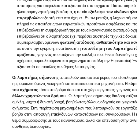
απαιτήσεις για ασφάλεια και αξιοπιστία στα οχήματα. Πιστοποιητικό
ηλεκτρομαγνητική συμβατότητα, η οποία
εξαλείφει τον κίνδυνο ηλ
παρεμβολών
εξαρτήματα στο όχημα
. Εν τω μεταξύ, η
λυχνία σήμα
πληροί τις απαιτήσεις των ευρωπαϊκών προτύπων ασφάλειας και πο
επιβεβαιώνει τη συμμόρφωσή της με τους κανονισμούς φωτισμού οχ
επιβεβαιώνει ότι ο λαμπτήρας έχει περάσει αυστηρές τεχνικές δοκιμέ
συμπεριλαμβανομένων:
φωτεινή απόδοση, ανθεκτικότητα και α
σε αυτήν την έγκριση, είναι δυνατή
η τοποθέτηση του λαμπτήρα τό
οριζόντια
, γεγονός που αυξάνει την ευελιξία του. Είναι ιδανικό γι
οχήματα, ρυμουλκούμενα και μηχανήματα σε όλη την Ευρωπαϊκή Έ
αξιοπιστία σε ποικίλες συνθήκες λειτουργίας.
Οι λαμπτήρες σήμανσης
αποτελούν ουσιαστικό μέρος του εξοπλισμ
ημιρυμουλκούμενα, γεωργικά και κατασκευαστικά μηχανήματα.
Η κύρ
του οχήματος
τόσο στο δρόμο όσο και στο χώρο εργασίας, γεγονός π
άλλων χρηστών του δρόμου
. Οι λαμπτήρες σήμανσης διαδραματίζου
ομίχλη, νύχτα ή δυνατή βροχή, βοηθώντας άλλους οδηγούς και χειριστέ
οχήματος. Στην περίπτωση μηχανημάτων που λειτουργούν σε εργοτάξια
βοηθά στην αποφυγή επικίνδυνων καταστάσεων και συγκρούσεων. Η ε
θέμα συμμόρφωσης με τους κανονισμούς, αλλά και επένδυση στην ανθεκ
συνθήκες λειτουργίας.