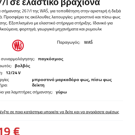
7/l σε ελαστικό βραχίονα
σήμανσης 267/I της WAŚ, για τοποθέτηση στην αριστερή ή δεξιά
. Προσφέρει τις ακόλουθες λειτουργίες: μπροστινό και πίσω φως
ης. Εξοπλισμένο με ελαστικό στήριγμα στήριξης. Ιδανικό για
λκούμενα, φορτηγά, γεωργικά μηχανήματα και ρυμουλκ
Παραγωγός:
WAŚ
α συναρμολόγησης:
παγκόσμιος
φωτός:
βολβός
η:
12/24 V
ργίες
μπροστινό μαρκαδόρο φως,
πίσω φως
ήρα:
δείκτη
ιο για λαμπτήρες σήμανσης:
γύρω
έγξτε σε ποιο κατάστημα μπορείτε να δείτε και να αγοράσετε αμέσως
19 €