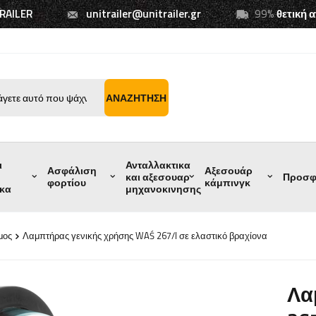
TRAILER
unitrailer@unitrailer.gr
99%
θετική 
ΑΝΑΖΉΤΗΣΗ
ι
Ανταλλακτικα
Ασφάλιση
Αξεσουάρ
και αξεσουαρ
Προσφ
φορτίου
κάμπινγκ
ικα
μηχανοκινησης
μος
Λαμπτήρας γενικής χρήσης WAŚ 267/l σε ελαστικό βραχίονα
Λα