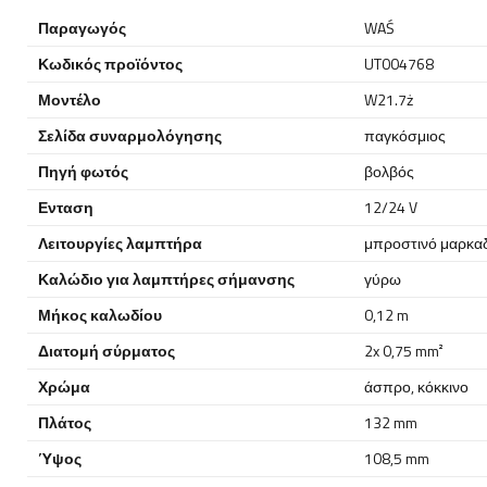
Παραγωγός
WAŚ
Κωδικός προϊόντος
UT004768
Μοντέλο
W21.7ż
Σελίδα συναρμολόγησης
παγκόσμιος
Πηγή φωτός
βολβός
Ενταση
12/24 V
Λειτουργίες λαμπτήρα
μπροστινό μαρκα
Καλώδιο για λαμπτήρες σήμανσης
γύρω
Μήκος καλωδίου
0,12 m
Διατομή σύρματος
2x 0,75 mm²
Χρώμα
άσπρο
,
κόκκινο
Πλάτος
132 mm
Ύψος
108,5 mm