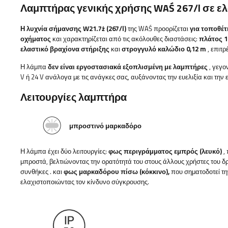
Λαμπτήρας γενικής χρήσης WAŚ 267/l σε ε
Η λυχνία σήμανσης W21.7ż (267/l)
της WAŚ προορίζεται
για τοποθέτ
οχήματος
και χαρακτηρίζεται από τις ακόλουθες διαστάσεις:
πλάτος 1
ελαστικό βραχίονα στήριξης
και
στρογγυλό καλώδιο 0,12 m
, επιτ
Η λάμπα
δεν είναι εργοστασιακά εξοπλισμένη με λαμπτήρες
, γεγο
V ή 24 V ανάλογα με τις ανάγκες σας, αυξάνοντας την ευελιξία και την ε
Λειτουργίες λαμπτήρα
μπροστινό μαρκαδόρο
Η λάμπα έχει δύο λειτουργίες:
φως περιγράμματος
εμπρός (λευκό)
,
μπροστά, βελτιώνοντας την ορατότητά του στους άλλους χρήστες του δρό
συνθήκες
. και
φως μαρκαδόρου
πίσω (κόκκινο),
που σηματοδοτεί τη
ελαχιστοποιώντας τον κίνδυνο σύγκρουσης.