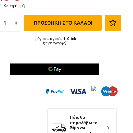
€
Καθαρή τιμή
ΠΡΟΣΘΉΚΗ ΣΤΟ ΚΑΛΆΘΙ
Γρήγορες αγορές
1-Click
(χωρίς εγγραφή)
Πότε θα
παραλάβω το
δέμα αν