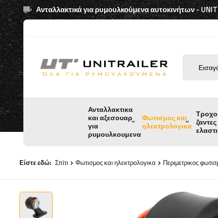
Ανταλλακτικά για ρυμουλκούμενα αυτοκινήτων - UNI
Ανταλλακτικα
Τροχο
και αξεσουαρ
Φωτισμος και
ζαντες
για
ηλεκτρολογικα
ελαστ
ρυμουλκουμενα
Είστε εδώ:
Σπίτι
Φωτισμος και ηλεκτρολογικα
Περιμετρικος φωτισ