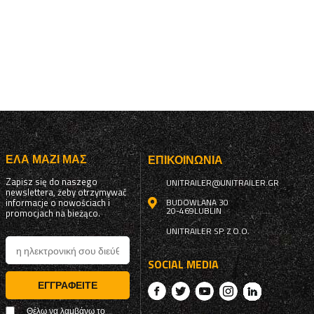
ΈΛΑ ΜΑΖΊ ΜΑΣ
ΕΠΙΚΟΙΝΩΝΊΑ
Zapisz się do naszego
UNITRAILER@UNITRAILER.GR
newslettera, żeby otrzymywać
informacje o nowościach i
BUDOWLANA 30
20-469
LUBLIN
promocjach na bieżąco.
UNITRAILER SP. Z O.O.
SOCIAL MEDIA
ΕΓΓΡΑΦΕΊΤΕ
Θέλω να λαμβάνω το