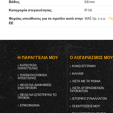
Βάθος
68 mm
Κατηγορία στεγανότητας
IP 56
Φορέας υπεύθυνος για το προϊόν αυτό στην
WAŚ Sp. z o.o.
Πε
ΕΕ
Η ΠΑΡΑΓΓΕΛΊΑ ΜΟΥ
Ο ΛΟΓΑΡΙΑΣΜΌΣ ΜΟ
ΚΑΤΆΣΤΑΣΗ
ΚΑΝΩ ΕΓΓΡΑΦΗ
ΠΑΡΑΓΓΕΛΊΑΣ
ΚΑΛΆΘΙ
ΠΑΡΑΚΟΛΟΎΘΗΣΗ
ΑΠΟΣΤΟΛΉΣ
ΛΊΣΤΑ ΜΕ ΤΑ ΨΏΝΙΑ
ΘΈΛΩ ΝΑ ΔΙΑΦΗΜΊΣΩ
ΈΝΑ ΠΡΟΪΌΝ
ΛΊΣΤΑ ΑΓΟΡΑΣΜΈΝΩΝ
ΠΡΟΪΌΝΤΩΝ
ΘΈΛΩ ΝΑ ΕΠΙΣΤΡΈΨΩ ΤΟ
ΠΡΟΪΌΝ
ΙΣΤΟΡΙΚΌ ΣΥΝΑΛΛΑΓΏΝ
ΕΠΙΚΟΙΝΩΝΊΑ
ΟΙ ΕΚΠΤΏΣΕΙΣ ΜΟΥ