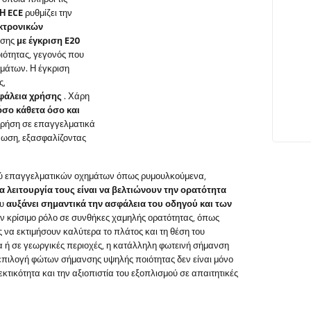
Η ECE
ρυθμίζει την
εκτρονικών
νσης
με έγκριση E20
ιότητας, γεγονός που
ημάτων. Η έγκριση
ς,
σφάλεια χρήσης
. Χάρη
σο κάθετα όσο και
α χρήση σε επαγγελματικά
νωση, εξασφαλίζοντας
ού επαγγελματικών οχημάτων όπως ρυμουλκούμενα,
ια
λειτουργία τους είναι να βελτιώνουν την ορατότητα
ου
αυξάνει σημαντικά την ασφάλεια του οδηγού και των
ν κρίσιμο ρόλο σε συνθήκες χαμηλής ορατότητας, όπως
ς να εκτιμήσουν καλύτερα το πλάτος και τη θέση του
 ή σε γεωργικές περιοχές, η κατάλληλη φωτεινή σήμανση
πιλογή φώτων σήμανσης υψηλής ποιότητας δεν είναι μόνο
τικότητα και την αξιοπιστία του εξοπλισμού σε απαιτητικές