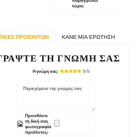
παραγγείλω
τώρα;
ΤΙΚΈΣ ΠΡΟΪΌΝΤΩΝ
ΚΆΝΕ ΜΙΑ ΕΡΏΤΗΣΗ
ΓΡΆΨΤΕ ΤΗ ΓΝΏΜΗ ΣΑΣ
5/5
Η γνώμη σας:
Περιεχόμενο της γνώμης σας
Προσθέστε
τη δική σας
φωτογραφία
προϊόντος: