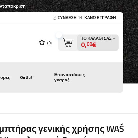
ανταπόκριση
ΣΎΝΔΕΣΗ
Ή
ΚΑΝΩ ΕΓΓΡΑΦΗ
ΤΟ ΚΑΛΆΘΙ ΣΑΣ
0,
€
(0)
00
Επαναστάσεις
ορες
Outlet
γκαράζ
μπτήρας γενικής χρήσης WAŚ