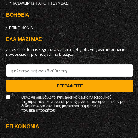
ΥΠΑΝΑΧΏΡΗΣΗ ΑΠΌ ΤΗ ΣΎΜΒΑΣΗ
ΒΟΉΘΕΙΑ
ΕΠΙΚΟΙΝΩΝΊΑ
ΈΛΑ ΜΑΖΊ ΜΑΣ
Zapisz się do naszego newslettera, żeby otrzymywać informacje o
nowościach i promocjach na bieżąco.
ΕΓΓΡΑΦΕΊΤΕ
Θέλω να λαμβάνω το ενημερωτικό δελτίο ηλεκτρονικού
ταχυδρομείου. Συναινώ στην επεξεργασία των προσωπικών μου
δεδομένων για σκοπούς μάρκετινγκ σύμφωνα με
πολιτική απορρήτου
ΕΠΙΚΟΙΝΩΝΊΑ