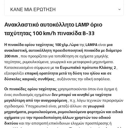
ΚΆΝΕ ΜΙΑ ΕΡΏΤΗΣΗ
Ανακλαστικό αυτοκόλλητο LAMP όριο
ταχύτητας 100 km/h πινακίδα B-33
Η πινακίδα ορίου ταχύτητας 100 χλμ./ώρα
της
LAMPA
είναι
μια
ανακλαστική, αυτοκόλλητη προειδοποιητική πινακίδα με διάμετρο
200 mm
, που προορίζεται για τοποθέτηση σε οχήματα χαμηλής
ταχύτητας, ρυμουλκούμενα, γεωργικά και μεταφορικά μηχανήματα.
Κατασκευασμένο σύμφωνα με
το Ευρωπαϊκό πρότυπο Κλάσης 2
,
εξασφαλίζει
επαρκή ορατότητα μετά τη δύση του ηλίου και σε
δύσκολες καιρικές συνθήκες
, αυξάνοντας την οδική ασφάλεια.
Οι πινακίδες ορίου ταχύτητας
χρησιμοποιούνται όπου ένα όχημα ή
ένας συνδυασμός οχημάτων
δεν μπορεί να κινηθεί με ταχύτητα
μεγαλύτερη από την αναγραφόμενη
, π.χ. λόγω τεχνικών περιορισμών
σχεδιασμού. Υποχρεωτικά είναι, μεταξύ άλλων: σε
γεωργικά
μηχανήματα, ρυμουλκούμενα, ρυμουλκούμενα φορτηγών και ειδικά
οχήματα
για
την προειδοποίηση άλλων χρηστών του οδικού
δικτύου
και την αποτροπή επικίνδυνων ελιγμών προσπέρασης ή