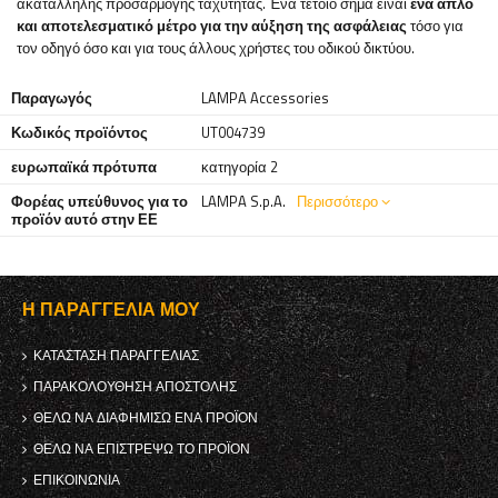
ακατάλληλης προσαρμογής ταχύτητας. Ένα τέτοιο σήμα είναι
ένα απλό
και αποτελεσματικό μέτρο για την αύξηση της ασφάλειας
τόσο για
τον οδηγό όσο και για τους άλλους χρήστες του οδικού δικτύου.
Παραγωγός
LAMPA Accessories
Κωδικός προϊόντος
UT004739
ευρωπαϊκά πρότυπα
κατηγορία 2
Φορέας υπεύθυνος για το
LAMPA S.p.A.
Περισσότερο
προϊόν αυτό στην ΕΕ
Η ΠΑΡΑΓΓΕΛΊΑ ΜΟΥ
ΚΑΤΆΣΤΑΣΗ ΠΑΡΑΓΓΕΛΊΑΣ
ΠΑΡΑΚΟΛΟΎΘΗΣΗ ΑΠΟΣΤΟΛΉΣ
ΘΈΛΩ ΝΑ ΔΙΑΦΗΜΊΣΩ ΈΝΑ ΠΡΟΪΌΝ
ΘΈΛΩ ΝΑ ΕΠΙΣΤΡΈΨΩ ΤΟ ΠΡΟΪΌΝ
ΕΠΙΚΟΙΝΩΝΊΑ