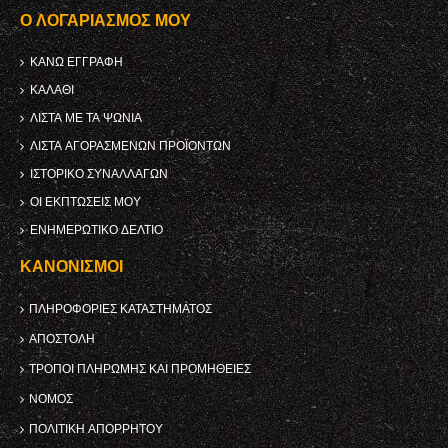
Ο ΛΟΓΑΡΙΑΣΜΌΣ ΜΟΥ
ΚΑΝΩ ΕΓΓΡΑΦΗ
ΚΑΛΆΘΙ
ΛΊΣΤΑ ΜΕ ΤΑ ΨΏΝΙΑ
ΛΊΣΤΑ ΑΓΟΡΑΣΜΈΝΩΝ ΠΡΟΪΌΝΤΩΝ
ΙΣΤΟΡΙΚΌ ΣΥΝΑΛΛΑΓΏΝ
ΟΙ ΕΚΠΤΏΣΕΙΣ ΜΟΥ
ΕΝΗΜΕΡΩΤΙΚΌ ΔΕΛΤΊΟ
ΚΑΝΟΝΙΣΜΟΊ
ΠΛΗΡΟΦΟΡΊΕΣ ΚΑΤΑΣΤΉΜΑΤΟΣ
ΑΠΟΣΤΟΛΉ
ΤΡΌΠΟΙ ΠΛΗΡΩΜΉΣ ΚΑΙ ΠΡΟΜΉΘΕΙΕΣ
ΝΌΜΟΣ
ΠΟΛΙΤΙΚΉ ΑΠΟΡΡΉΤΟΥ