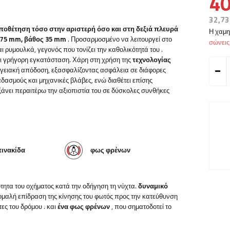
40
32,73
οποθέτηση τόσο στην αριστερή όσο και στη δεξιά πλευρά
Η χαμη
 75 mm, βάθος 35 mm
.
Προσαρμοσμένο να λειτουργεί στο
σώνει
ι ρυμουλκά, γεγονός που τονίζει την καθολικότητά του
.
και γρήγορη εγκατάσταση. Χάρη στη χρήση της
τεχνολογίας
ργειακή απόδοση, εξασφαλίζοντας ασφάλεια σε διάφορες
αδασμούς και μηχανικές βλάβες, ενώ διαθέτει επίσης
άνει περαιτέρω την αξιοπιστία του σε δύσκολες συνθήκες
ινακίδα
φως φρένων
ότητα του οχήματος κατά την οδήγηση τη νύχτα.
δυναμικό
α ομαλή επίδραση της κίνησης του φωτός προς την κατεύθυνση
τες του δρόμου
.
και
ένα φως φρένων
, που σηματοδοτεί το