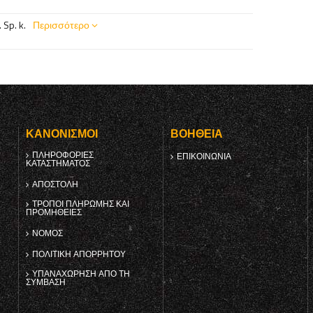
 Sp. k.
Περισσότερο
Υ
ΚΑΝΟΝΙΣΜΟΊ
ΒΟΉΘΕΙΑ
ΠΛΗΡΟΦΟΡΊΕΣ
ΕΠΙΚΟΙΝΩΝΊΑ
ΚΑΤΑΣΤΉΜΑΤΟΣ
ΑΠΟΣΤΟΛΉ
ΤΡΌΠΟΙ ΠΛΗΡΩΜΉΣ ΚΑΙ
ΠΡΟΜΉΘΕΙΕΣ
ΝΌΜΟΣ
ΠΟΛΙΤΙΚΉ ΑΠΟΡΡΉΤΟΥ
ΥΠΑΝΑΧΏΡΗΣΗ ΑΠΌ ΤΗ
ΣΎΜΒΑΣΗ