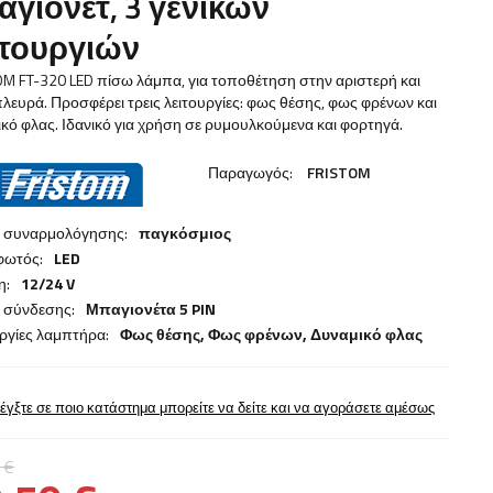
αγιονέτ, 3 γενικών
ιτουργιών
M FT-320 LED πίσω λάμπα, για τοποθέτηση στην αριστερή και
πλευρά. Προσφέρει τρεις λειτουργίες: φως θέσης, φως φρένων και
κό φλας. Ιδανικό για χρήση σε ρυμουλκούμενα και φορτηγά.
Παραγωγός:
FRISTOM
α συναρμολόγησης:
παγκόσμιος
φωτός:
LED
η:
12/24 V
 σύνδεσης:
Μπαγιονέτα 5 PIN
ργίες λαμπτήρα:
Φως θέσης,
Φως φρένων
,
Δυναμικό φλας
έγξτε σε ποιο κατάστημα μπορείτε να δείτε και να αγοράσετε αμέσως
 €