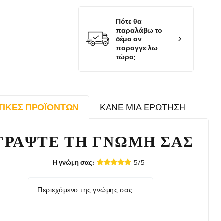
Πότε θα
παραλάβω το
δέμα αν
παραγγείλω
τώρα;
ΤΙΚΈΣ ΠΡΟΪΌΝΤΩΝ
ΚΆΝΕ ΜΙΑ ΕΡΏΤΗΣΗ
ΓΡΆΨΤΕ ΤΗ ΓΝΏΜΗ ΣΑΣ
5/5
Η γνώμη σας:
Περιεχόμενο της γνώμης σας