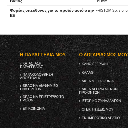
Βάθος
35 mm
Φορέας υπεύθυνος για το προϊόν αυτό στην
FRISTOM Sp. z o. o.
ΕΕ
Η ΠΑΡΑΓΓΕΛΊΑ ΜΟΥ
Ο ΛΟΓΑΡΙΑΣΜΌΣ ΜΟ
ΚΑΤΆΣΤΑΣΗ
ΚΑΝΩ ΕΓΓΡΑΦΗ
ΠΑΡΑΓΓΕΛΊΑΣ
ΚΑΛΆΘΙ
ΠΑΡΑΚΟΛΟΎΘΗΣΗ
ΑΠΟΣΤΟΛΉΣ
ΛΊΣΤΑ ΜΕ ΤΑ ΨΏΝΙΑ
ΘΈΛΩ ΝΑ ΔΙΑΦΗΜΊΣΩ
ΈΝΑ ΠΡΟΪΌΝ
ΛΊΣΤΑ ΑΓΟΡΑΣΜΈΝΩΝ
ΠΡΟΪΌΝΤΩΝ
ΘΈΛΩ ΝΑ ΕΠΙΣΤΡΈΨΩ ΤΟ
ΠΡΟΪΌΝ
ΙΣΤΟΡΙΚΌ ΣΥΝΑΛΛΑΓΏΝ
ΕΠΙΚΟΙΝΩΝΊΑ
ΟΙ ΕΚΠΤΏΣΕΙΣ ΜΟΥ
ΕΝΗΜΕΡΩΤΙΚΌ ΔΕΛΤΊΟ