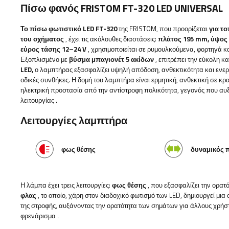
Πίσω φανός FRISTOM FT-320 LED UNIVERSAL
Το πίσω φωτιστικό LED FT-320
της FRISTOM, που προορίζεται
για τ
του οχήματος
, έχει τις ακόλουθες διαστάσεις:
πλάτος
195 mm, ύψος
εύρος τάσης 12–24 V
, χρησιμοποιείται σε ρυμουλκούμενα, φορτηγά κα
Εξοπλισμένο με
βύσμα μπαγιονέτ 5 ακίδων
, επιτρέπει την εύκολη 
LED,
ο λαμπτήρας εξασφαλίζει υψηλή απόδοση, ανθεκτικότητα και ενε
οδικές συνθήκες.
Η δομή του λαμπτήρα είναι ερμητική, ανθεκτική σε κρ
ηλεκτρική προστασία από την αντίστροφη πολικότητα, γεγονός που αυξ
λειτουργίας
.
Λειτουργίες λαμπτήρα
φως θέσης
δυναμικός
π
Η λάμπα έχει τρεις λειτουργίες:
φως θέσης
, που εξασφαλίζει την ορατ
φλας
, το οποίο, χάρη στον διαδοχικό φωτισμό των LED, δημιουργεί μι
της στροφής, αυξάνοντας την ορατότητα των σημάτων για άλλους χρήσ
φρενάρισμα
.