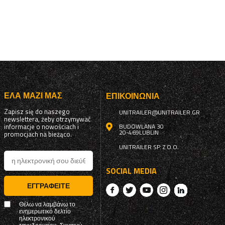
ΈΛΑ ΜΑΖΊ ΜΑΣ
ΕΠΙΚΟΙΝΩΝΊΑ
Zapisz się do naszego
UNITRAILER@UNITRAILER.GR
newslettera, żeby otrzymywać
informacje o nowościach i
BUDOWLANA 30
20-469
LUBLIN
promocjach na bieżąco.
UNITRAILER SP. Z O.O.
SOCIAL MEDIA
ΕΓΓΡΑΦΕΊΤΕ
Θέλω να λαμβάνω το
ενημερωτικό δελτίο
ηλεκτρονικού