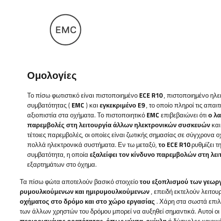
Ομολογίες
Το πίσω φωτιστικό είναι πιστοποιημένο
ECE R10
,
πιστοποιημένο
ηλε
συμβατότητας (
EMC
) και
εγκεκριμένο E9
, το οποίο πληροί τις απαι
αξιοπιστία στα οχήματα. Το πιστοποιητικό
EMC
επιβεβαιώνει ότι
ο λ
παρεμβολές στη λειτουργία άλλων ηλεκτρονικών συσκευών
και
τέτοιες παρεμβολές, οι οποίες είναι ζωτικής σημασίας σε σύγχρονα 
πολλά ηλεκτρονικά συστήματα. Εν τω μεταξύ,
το ECE R10
ρυθμίζει τ
συμβατότητα, η οποία
εξαλείφει τον κίνδυνο παρεμβολών στη λε
εξαρτημάτων στο όχημα.
Τα πίσω φώτα αποτελούν βασικό στοιχείο
του εξοπλισμού των γεωρ
ρυμουλκούμενων και ημιρυμουλκούμενων
, επειδή εκτελούν λειτο
οχήματος στο δρόμο και στο χώρο εργασίας
. Χάρη στα σωστά επιλ
των άλλων χρηστών του δρόμου μπορεί να αυξηθεί σημαντικά. Αυτοί ο
περιορισμένης ορατότητας, όπως νύχτα, ομίχλη
ή δύσκολες καιρικ