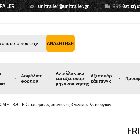
TRAILER
unitrailer@unitrailer.gr
99%
θετική 
ΑΝΑΖΉΤΗΣΗ
ι
Ανταλλακτικα
Ασφάλιση
Αξεσουάρ
και αξεσουαρ
Προσφ
φορτίου
κάμπινγκ
ικα
μηχανοκινησης
OM FT-320 LED πίσω φανός μπαγιονέτ, 3 γενικών λειτουργιών
FR