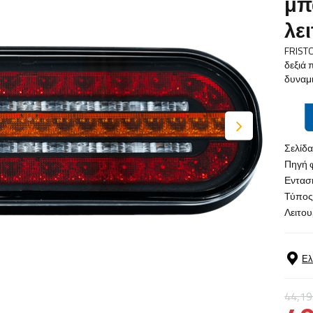
μπ
λε
FRISTO
δεξιά 
δυναμι
Σελίδ
Πηγή 
Εντασ
Τύπος
Λειτου
Ελ
44,19