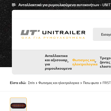
Ανταλλακτικά για ρυμουλκούμενα αυτοκινήτων - UNI
Ανταλλακτικα
Τροχο
και αξεσουαρ
Φωτισμος και
ζαντες
για
ηλεκτρολογικα
ελαστ
ρυμουλκουμενα
Είστε εδώ:
Σπίτι
Φωτισμος και ηλεκτρολογικα
Πισω φωτα
FRIST