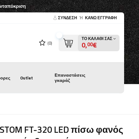
ανταπόκριση
ΣΎΝΔΕΣΗ
Ή
ΚΑΝΩ ΕΓΓΡΑΦΗ
ΤΟ ΚΑΛΆΘΙ ΣΑΣ
0,
€
(0)
00
Επαναστάσεις
ορες
Outlet
γκαράζ
ISTOM FT-320 LED πίσω φανός