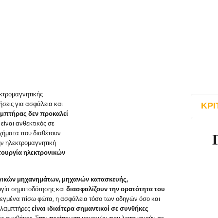
κτρομαγνητικής
τήσεις για ασφάλεια και
ΚΡΙ
αμπτήρας δεν προκαλεί
 είναι ανθεκτικός σε
οχήματα που διαθέτουν
ην ηλεκτρομαγνητική
ιτουργία ηλεκτρονικών
γικών μηχανημάτων, μηχανών κατασκευής,
υργία σηματοδότησης και
διασφαλίζουν την ορατότητα του
εγμένα πίσω φώτα, η ασφάλεια τόσο των οδηγών όσο και
ι λαμπτήρες
είναι ιδιαίτερα σημαντικοί σε συνθήκες
ές συνθήκες. Στην περίπτωση μηχανών που λειτουργούν σε