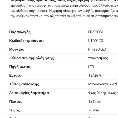
εργοτάξια ή στο χωράφι, τα πίσω φώτα ενημερώνουν τους άλλους χειρισ
τον κίνδυνο σύγκρουσης. Η χρήση πίσω φώτων υψηλής ποιότητας όχι μόν
την ανθεκτικότητα και την αξιοπιστία του εξοπλισμού σε απαιτητικές συ
Παραγωγός
FRISTOM
Κωδικός προϊόντος
UT004701
Μοντέλο
FT-320 LED
Σελίδα συναρμολόγησης
παγκόσμιος
Πηγή φωτός
LED
Ενταση
12/24 V
Τύπος σύνδεσης
Μπαγιονέτα 5 PIN
Λειτουργίες λαμπτήρα
Φως θέσης
,
Φως 
Πλάτος
195 mm
Ύψος
75 mm