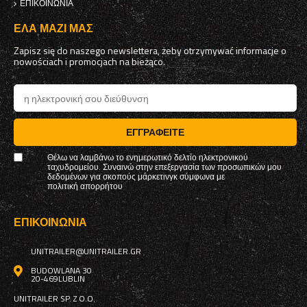
ΕΠΙΚΟΙΝΩΝΊΑ
ΈΛΑ ΜΑΖΊ ΜΑΣ
Zapisz się do naszego newslettera, żeby otrzymywać informacje o
nowościach i promocjach na bieżąco.
ΕΓΓΡΑΦΕΊΤΕ
Θέλω να λαμβάνω το ενημερωτικό δελτίο ηλεκτρονικού
ταχυδρομείου. Συναινώ στην επεξεργασία των προσωπικών μου
δεδομένων για σκοπούς μάρκετινγκ σύμφωνα με
πολιτική απορρήτου
ΕΠΙΚΟΙΝΩΝΊΑ
UNITRAILER@UNITRAILER.GR
BUDOWLANA 30
20-469
LUBLIN
UNITRAILER SP. Z O.O.