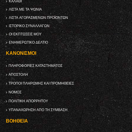
ΚΑΛΆΘΙ
ΛΊΣΤΑ ΜΕ ΤΑ ΨΏΝΙΑ
ΛΊΣΤΑ ΑΓΟΡΑΣΜΈΝΩΝ ΠΡΟΪΌΝΤΩΝ
ΙΣΤΟΡΙΚΌ ΣΥΝΑΛΛΑΓΏΝ
ΟΙ ΕΚΠΤΏΣΕΙΣ ΜΟΥ
ΕΝΗΜΕΡΩΤΙΚΌ ΔΕΛΤΊΟ
ΚΑΝΟΝΙΣΜΟΊ
ΠΛΗΡΟΦΟΡΊΕΣ ΚΑΤΑΣΤΉΜΑΤΟΣ
ΑΠΟΣΤΟΛΉ
ΤΡΌΠΟΙ ΠΛΗΡΩΜΉΣ ΚΑΙ ΠΡΟΜΉΘΕΙΕΣ
ΝΌΜΟΣ
ΠΟΛΙΤΙΚΉ ΑΠΟΡΡΉΤΟΥ
ΥΠΑΝΑΧΏΡΗΣΗ ΑΠΌ ΤΗ ΣΎΜΒΑΣΗ
ΒΟΉΘΕΙΑ