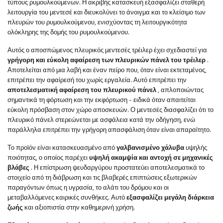
τύπους ρυμουλκούμενων. Η ακριβής κατασκευή εξασφαλίζει σταθερή
λειτουργία του μεντεσέ και διευκολύνει το άνοιγμα και το κλείσιμο των
πλευρών του ρυμουλκούμενου, ενισχύοντας τη λειτουργικότητα
ολόκληρης της δομής του ρυμουλκούμενου.
Αυτός ο αποσπώμενος πλευρικός μεντεσές τρέιλερ έχει σχεδιαστεί για
γρήγορη και εύκολη αφαίρεση των πλευρικών πάνελ του τρέιλερ
.
Αποτελείται από μια λαβή και έναν πείρο που, όταν είναι εκτεταμένος,
επιτρέπει την αφαίρεσή του χωρίς εργαλεία. Αυτό επιτρέπει την
αποτελεσματική αφαίρεση του πλευρικού πάνελ
, απλοποιώντας
σημαντικά τη φόρτωση και την εκφόρτωση - ειδικά όταν απαιτείται
εύκολη πρόσβαση στον χώρο αποσκευών. Ο μεντεσές διασφαλίζει ότι το
πλευρικό πάνελ στερεώνεται με ασφάλεια κατά την οδήγηση, ενώ
παράλληλα επιτρέπει την γρήγορη απασφάλιση όταν είναι απαραίτητο.
Το προϊόν είναι κατασκευασμένο από
γαλβανισμένο χάλυβα
υψηλής
ποιότητας, ο οποίος παρέχει
υψηλή ακαμψία και αντοχή σε μηχανικές
βλάβες
. Η επίστρωση ψευδαργύρου προστατεύει αποτελεσματικά το
στοιχείο από τη διάβρωση και τις βλαβερές επιπτώσεις εξωτερικών
παραγόντων όπως η υγρασία, το αλάτι του δρόμου και οι
μεταβαλλόμενες καιρικές συνθήκες. Αυτό
εξασφαλίζει μεγάλη διάρκεια
ζωής
και αξιοπιστία στην καθημερινή χρήση.