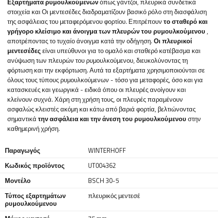
Εξαρτήματα ρυμουλκούμενων
όπως
γάντζοι, πλευρικά συνδετικά
στοιχεία και
Οι μεντεσέδες διαδραματίζουν βασικό ρόλο στη διασφάλιση
της ασφάλειας του μεταφερόμενου φορτίου. Επιτρέπουν
το σταθερό και
γρήγορο κλείσιμο και άνοιγμα των πλευρών του ρυμουλκούμενου
,
αποτρέποντας το τυχαίο άνοιγμα κατά την οδήγηση.
Οι πλευρικοί
μεντεσέδες
είναι υπεύθυνοι για το ομαλό και σταθερό κατέβασμα και
ανύψωση των πλευρών του ρυμουλκούμενου, διευκολύνοντας τη
φόρτωση και την εκφόρτωση. Αυτά τα εξαρτήματα χρησιμοποιούνται σε
όλους τους τύπους ρυμουλκούμενων - τόσο για μεταφορές, όσο και για
κατασκευές και γεωργικά - ειδικά όπου οι πλευρές ανοίγουν και
κλείνουν συχνά. Χάρη στη χρήση τους, οι πλευρές παραμένουν
ασφαλώς κλειστές ακόμη και κάτω από βαριά φορτία, βελτιώνοντας
σημαντικά
την ασφάλεια και την άνεση του ρυμουλκούμενου
στην
καθημερινή χρήση.
Παραγωγός
WINTERHOFF
Κωδικός προϊόντος
UT004362
Μοντέλο
BSCH 30-5
Τύπος εξαρτημάτων
πλευρικός μεντεσέ
ρυμουλκούμενου