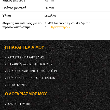
Μήκος μεντεσέ
75 mm
Πλάτος μεντεσέ
60 mm
Υλικό
μέταλλο
Φορέας υπεύθυνος για το
AL-KO Technology Polska Sp. z o.
προϊόν αυτό στην ΕΕ
o.
Περισσότερο
Η ΠΑΡΑΓΓΕΛΊΑ ΜΟΥ
ΚΑΤΆΣΤΑΣΗ ΠΑΡΑΓΓΕΛΊΑΣ
ΠΑΡΑΚΟΛΟΎΘΗΣΗ ΑΠΟΣΤΟΛΉΣ
ΘΈΛΩ ΝΑ ΔΙΑΦΗΜΊΣΩ ΈΝΑ ΠΡΟΪΌΝ
ΘΈΛΩ ΝΑ ΕΠΙΣΤΡΈΨΩ ΤΟ ΠΡΟΪΌΝ
ΕΠΙΚΟΙΝΩΝΊΑ
Ο ΛΟΓΑΡΙΑΣΜΌΣ ΜΟΥ
ΚΑΝΩ ΕΓΓΡΑΦΗ