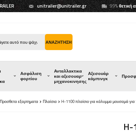
TRAILER
unitrailer@unitrailer.gr
99%
θετική 
ΑΝΑΖΉΤΗΣΗ
ι
Ανταλλακτικα
Ασφάλιση
Αξεσουάρ
και αξεσουαρ
Προσφ
φορτίου
κάμπινγκ
ικα
μηχανοκινησης
Προσθετα εξαρτηματα
Πλαίσια
H-1100 πλαίσιο για κάλυμμα μουσαμά για 
H-