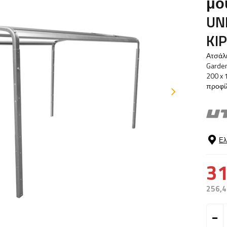
μο
UN
KI
Ατσάλ
Garden
200 x 
προφίλ
Ελ
31
256,4