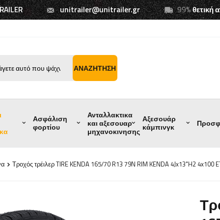
TRAILER
unitrailer@unitrailer.gr
99%
θετική 
ΑΝΑΖΉΤΗΣΗ
ι
Ανταλλακτικα
Ασφάλιση
Αξεσουάρ
και αξεσουαρ
Προσφ
φορτίου
κάμπινγκ
ικα
μηχανοκινησης
να
Τροχός τρέιλερ TIRE KENDA 165/70 R13 79N RIM KENDA 4Jx13"H2 4x100 E
Τρ