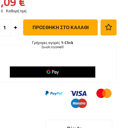
,09 €
 €
Καθαρή τιμή
ΠΡΟΣΘΉΚΗ ΣΤΟ ΚΑΛΆΘΙ
Γρήγορες αγορές
1-Click
(χωρίς εγγραφή)