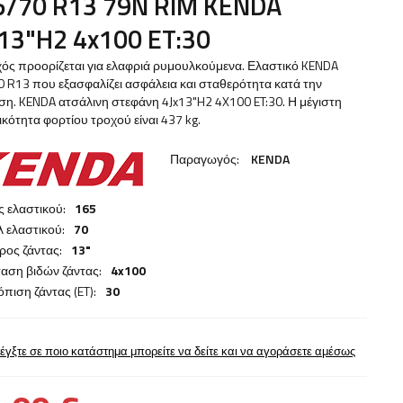
5/70 R13 79N RIM KENDA
x13"H2 4x100 ET:30
ός προορίζεται για ελαφριά ρυμουλκούμενα. Ελαστικό KENDA
 R13 που εξασφαλίζει ασφάλεια και σταθερότητα κατά την
η. KENDA ατσάλινη στεφάνη 4Jx13"H2 4X100 ET:30. Η μέγιστη
κότητα φορτίου τροχού είναι 437 kg.
Παραγωγός:
KENDA
 ελαστικού:
165
 ελαστικού:
70
ρος ζάντας:
13"
αση βιδών ζάντας:
4x100
πιση ζάντας (ET):
30
έγξτε σε ποιο κατάστημα μπορείτε να δείτε και να αγοράσετε αμέσως