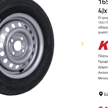
16
4J
Ο τροχ
165/70
οδήγησ
χωρητι
Πλάτος
Προφίλ
Διάμετ
Απόστ
Μετατό
Ελ