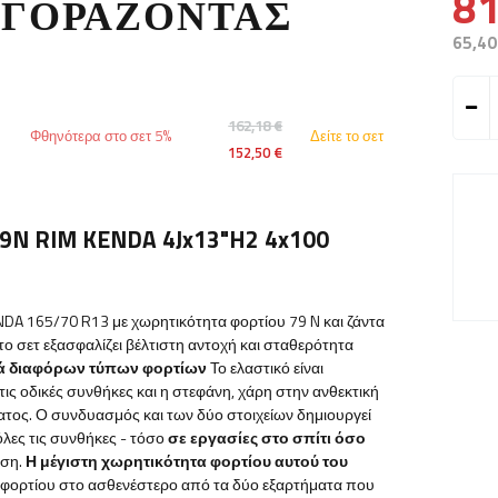
81
ΑΓΟΡΆΖΟΝΤΑΣ
65,40
162,18 €
Φθηνότερα στο σετ 5%
Δείτε το σετ
152,50 €
79N RIM KENDA 4Jx13"H2 4x100
NDA 165/70 R13 με χωρητικότητα φορτίου 79 N και ζάντα
ο σετ εξασφαλίζει βέλτιστη αντοχή και σταθερότητα
ρά διαφόρων τύπων φορτίων
Το ελαστικό είναι
 τις οδικές συνθήκες
και η στεφάνη, χάρη στην ανθεκτική
τος. Ο συνδυασμός και των δύο στοιχείων δημιουργεί
όλες τις συνθήκες - τόσο
σε εργασίες στο σπίτι όσο
ήση.
Η μέγιστη χωρητικότητα φορτίου αυτού του
 φορτίου στο ασθενέστερο από τα δύο εξαρτήματα που