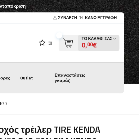
ανταπόκριση
ΣΎΝΔΕΣΗ
Ή
ΚΑΝΩ ΕΓΓΡΑΦΗ
ΤΟ ΚΑΛΆΘΙ ΣΑΣ
0,
€
(0)
00
Επαναστάσεις
ορες
Outlet
γκαράζ
T:30
οχός τρέιλερ TIRE KENDA