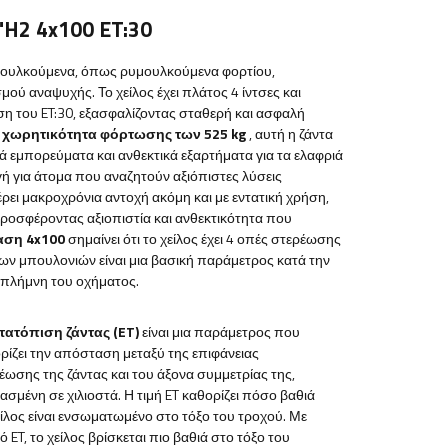
"H2 4x100 ET:30
ρυμουλκούμενα, όπως ρυμουλκούμενα φορτίου,
ύ αναψυχής. Το χείλος έχει πλάτος 4 ίντσες και
ση του ET:30, εξασφαλίζοντας σταθερή και ασφαλή
η χωρητικότητα φόρτωσης των 525 kg
, αυτή η ζάντα
ιά εμπορεύματα και ανθεκτικά εξαρτήματα για τα ελαφριά
ή για άτομα που αναζητούν αξιόπιστες λύσεις
ει μακροχρόνια αντοχή ακόμη και με εντατική χρήση,
προσφέροντας αξιοπιστία και ανθεκτικότητα που
αση 4x100
σημαίνει ότι το χείλος έχει 4 οπές στερέωσης
ων μπουλονιών είναι μια βασική παράμετρος κατά την
ν πλήμνη του οχήματος.
τατόπιση ζάντας (ET)
είναι μια παράμετρος που
ρίζει την απόσταση μεταξύ της επιφάνειας
έωσης της ζάντας και του άξονα συμμετρίας της,
ασμένη σε χιλιοστά. Η τιμή ET καθορίζει πόσο βαθιά
είλος είναι ενσωματωμένο στο τόξο του τροχού. Με
ό ET, το χείλος βρίσκεται πιο βαθιά στο τόξο του