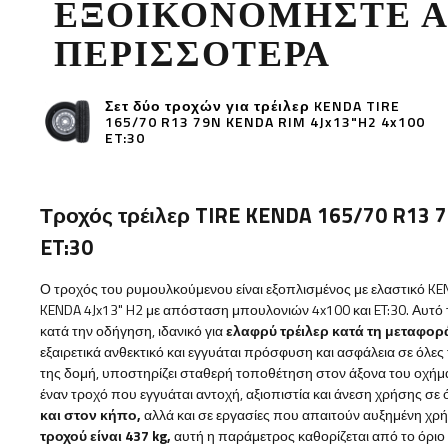
ΕΞΟΙΚΟΝΟΜΉΣΤΕ 
ΠΕΡΙΣΣΌΤΕΡΑ
Σετ δύο τροχών για τρέιλερ KENDA TIRE
165/70 R13 79N KENDA RIM 4Jx13"H2 4x100
ET:30
Τροχός τρέιλερ TIRE KENDA 165/70 R13 
ET:30
Ο τροχός του ρυμουλκούμενου είναι εξοπλισμένος με ελαστικό KE
KENDA 4Jx13" H2 με απόσταση μπουλονιών 4x100 και ET:30. Αυτό τ
κατά την οδήγηση, ιδανικό για
ελαφρύ τρέιλερ κατά τη μεταφο
εξαιρετικά
ανθεκτικό και εγγυάται
πρόσφυση και ασφάλεια
σε όλες
της δομή, υποστηρίζει σταθερή τοποθέτηση στον άξονα του οχήμα
έναν τροχό που εγγυάται αντοχή, αξιοπιστία και άνεση χρήσης σε 
και στον κήπο,
αλλά και σε εργασίες που απαιτούν αυξημένη χρ
τροχού είναι
437 kg,
αυτή η παράμετρος καθορίζεται από το όριο