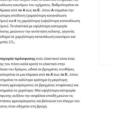
νάλωση καυσίμου του οχήματος. Βαθμολογείται σε
κλίμακα από
το Α
έως
το Ε
, όπου
Α
σημαίνει την
ότερη απόδοση (χαμηλότερη κατανάλωση
ίμου) και
E
τη χαμηλότερη (υψηλότερη κατανάλωση
ίμου). Τα ελαστικά με υψηλότερη κατηγορία
οσης μειώνουν την αντίσταση κύλισης, γεγονός
οδηγεί σε χαμηλότερη κατανάλωση καυσίμου και
μπές CO₂.
ατηγορία πρόσφυσης
ενός ελαστικού είναι ένας
της του πόσο καλά κρατά το ελαστικό στην
άνεια του δρόμου, ειδικά σε βρεγμένες συνθήκες.
ολογείται σε μια κλίμακα από
το Α
έως
το Ε
, όπου
σημαίνει το καλύτερο κράτημα (η μικρότερη
ταση φρεναρίσματος σε βρεγμένες επιφάνειες) και
σημαίνει το χειρότερο. Μια υψηλότερη κατηγορία
φυσης αυξάνει την ασφάλεια επειδή μειώνει τις
τάσεις φρεναρίσματος και βελτιώνει τον έλεγχο του
ατος όταν οδηγείτε στη βροχή.