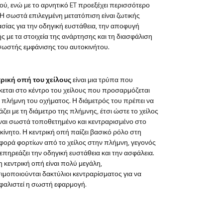
ού, ενώ με το αρνητικό ET προεξέχει περισσότερο
 Η σωστά επιλεγμένη μετατόπιση είναι ζωτικής
σίας για την οδηγική ευστάθεια, την αποφυγή
ής με τα στοιχεία της ανάρτησης και τη διασφάλιση
σωστής εμφάνισης του αυτοκινήτου.
ρική οπή του χείλους
είναι μια τρύπα που
κεται στο κέντρο του χείλους που προσαρμόζεται
 πλήμνη του οχήματος. Η διάμετρός του πρέπει να
ιάζει με τη διάμετρο της πλήμνης, έτσι ώστε το χείλος
ίναι σωστά τοποθετημένο και κεντραρισμένο στο
κίνητο. Η κεντρική οπή παίζει βασικό ρόλο στη
φορά φορτίων από το χείλος στην πλήμνη, γεγονός
επηρεάζει την οδηγική ευστάθεια και την ασφάλεια.
η κεντρική οπή είναι πολύ μεγάλη,
ιμοποιούνται δακτύλιοι κεντραρίσματος για να
φαλιστεί η σωστή εφαρμογή.