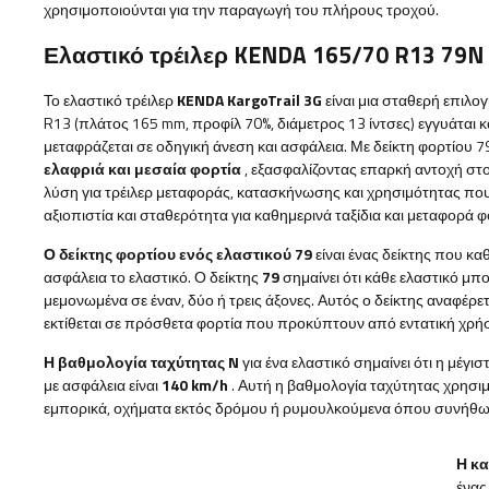
χρησιμοποιούνται για την παραγωγή του πλήρους τροχού.
Ελαστικό τρέιλερ KENDA 165/70 R13 79N
Το ελαστικό τρέιλερ
KENDA KargoTrail 3G
είναι μια σταθερή επιλο
R13 (πλάτος 165 mm, προφίλ 70%, διάμετρος 13 ίντσες) εγγυάται
μεταφράζεται σε οδηγική άνεση και ασφάλεια. Με δείκτη φορτίου 79
ελαφριά και μεσαία φορτία
, εξασφαλίζοντας επαρκή αντοχή στο 
λύση για τρέιλερ μεταφοράς, κατασκήνωσης και χρησιμότητας π
αξιοπιστία και σταθερότητα για καθημερινά ταξίδια και μεταφορά φ
Ο δείκτης φορτίου ενός ελαστικού 79
είναι ένας δείκτης που κα
ασφάλεια το ελαστικό. Ο δείκτης
79
σημαίνει ότι κάθε ελαστικό μπ
μεμονωμένα σε έναν, δύο ή τρεις άξονες. Αυτός ο δείκτης αναφέρε
εκτίθεται σε πρόσθετα φορτία που προκύπτουν από εντατική χρ
Η βαθμολογία ταχύτητας N
για ένα ελαστικό σημαίνει ότι η μέγι
με ασφάλεια είναι
140 km/h
. Αυτή η βαθμολογία ταχύτητας χρησιμ
εμπορικά, οχήματα εκτός δρόμου ή ρυμουλκούμενα όπου συνήθως
Η κ
ένας