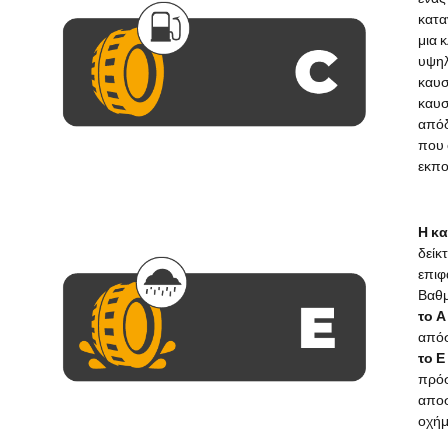
κατα
μια 
υψηλ
καυσ
καυσ
απόδ
που 
εκπο
Η κ
δείκ
επιφ
Βαθμ
το Α
απόσ
το Ε
πρόσ
αποσ
οχήμ