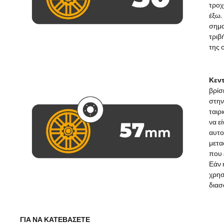
τροχ
έξω.
σημα
τριβ
της 
Κεντ
βρίσ
στην
ταιρ
να ε
αυτο
μετα
που 
Εάν 
χρησ
διασ
ΓΙΑ ΝΑ ΚΑΤΕΒΆΣΕΤΕ