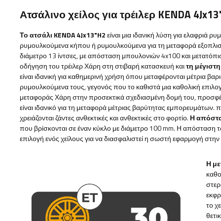
Ατσάλινο χείλος για τρέιλερ KENDA 4Jx13
Το ατσάλι KENDA 4Jx13"H2
είναι μια ιδανική λύση για ελαφριά 
ρυμουλκούμενα κήπου ή ρυμουλκούμενα για τη μεταφορά εξοπλισμο
διάμετρο 13 ίντσες, με απόσταση μπουλονιών 4x100 και μετατόπι
οδήγηση του τρέιλερ Χάρη στη στιβαρή κατασκευή και
τη μέγιστ
είναι ιδανική για καθημερινή χρήση όπου μεταφέρονται μέτρια βαρ
ρυμουλκούμενα τους, γεγονός που το καθιστά μια καθολική επιλογ
μεταφοράς Χάρη στην προσεκτικά σχεδιασμένη δομή του, προσφέρ
είναι ιδανικό για τη μεταφορά μέτριας βαρύτητας εμπορευμάτων. 
χρειάζονται ζάντες ανθεκτικές και ανθεκτικές στο φορτίο.
Η απόστ
που βρίσκονται σε έναν κύκλο με διάμετρο 100 mm. Η απόσταση τ
επιλογή ενός χείλους για να διασφαλιστεί η σωστή εφαρμογή στη
Η με
καθο
στερ
εκφρ
το χ
θετικ