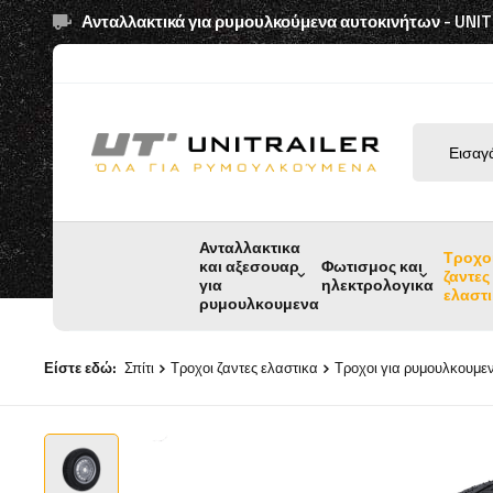
Ανταλλακτικά για ρυμουλκούμενα αυτοκινήτων - UNI
Ανταλλακτικα
Τροχο
και αξεσουαρ
Φωτισμος και
ζαντες
για
ηλεκτρολογικα
ελαστ
ρυμουλκουμενα
Είστε εδώ:
Σπίτι
Τροχοι ζαντες ελαστικα
Τροχοι για ρυμουλκουμε