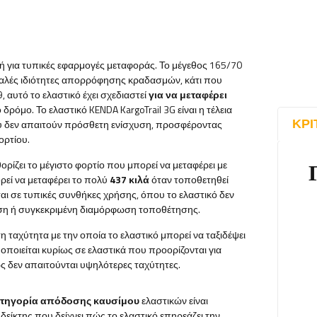
γή για τυπικές εφαρμογές μεταφοράς. Το μέγεθος 165/70
 καλές ιδιότητες απορρόφησης κραδασμών, κάτι που
, αυτό το ελαστικό έχει σχεδιαστεί
για να μεταφέρει
δρόμο. Το ελαστικό KENDA KargoTrail 3G είναι η τέλεια
ΚΡΙ
ου δεν απαιτούν πρόσθετη ενίσχυση, προσφέροντας
ορτίου.
θορίζει το μέγιστο φορτίο που μπορεί να μεταφέρει με
ορεί να μεταφέρει το πολύ
437 κιλά
όταν τοποθετηθεί
ται σε τυπικές συνθήκες χρήσης, όπου το ελαστικό δεν
ήση ή συγκεκριμένη διαμόρφωση τοποθέτησης.
στη ταχύτητα με την οποία το ελαστικό μπορεί να ταξιδέψει
οποιείται κυρίως σε ελαστικά που προορίζονται για
 δεν απαιτούνται υψηλότερες ταχύτητες.
ατηγορία απόδοσης καυσίμου
ελαστικών είναι
 δείκτης που δείχνει πώς το ελαστικό επηρεάζει την