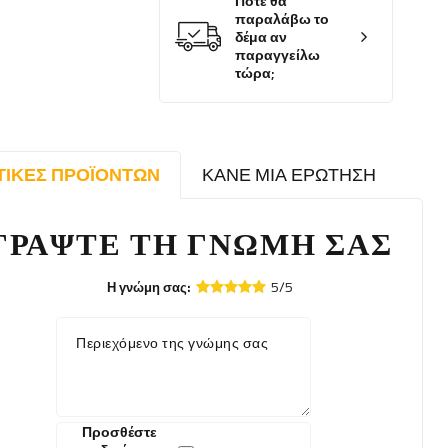
Πότε θα
παραλάβω το
δέμα αν
παραγγείλω
τώρα;
ΤΙΚΈΣ ΠΡΟΪΌΝΤΩΝ
ΚΆΝΕ ΜΙΑ ΕΡΏΤΗΣΗ
ΓΡΆΨΤΕ ΤΗ ΓΝΏΜΗ ΣΑΣ
5/5
Η γνώμη σας:
Περιεχόμενο της γνώμης σας
Προσθέστε