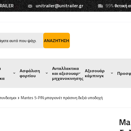
TRAILER
unitrailer@unitrailer.gr
99%
θετική 
ΑΝΑΖΉΤΗΣΗ
ι
Ανταλλακτικα
Ασφάλιση
Αξεσουάρ
και αξεσουαρ
Προσφ
φορτίου
κάμπινγκ
ικα
μηχανοκινησης
συνδεσμοι
Mantes 5-PIN μπαγιονέτ πράσινη δεξιά υποδοχή
Ma