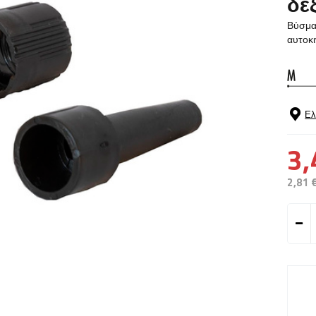
δε
Βύσμα
αυτοκ
Ελ
3,
2,81 