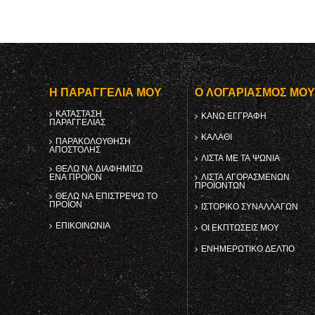
Η ΠΑΡΑΓΓΕΛΊΑ ΜΟΥ
Ο ΛΟΓΑΡΙΑΣΜΌΣ ΜΟ
ΚΑΤΆΣΤΑΣΗ
ΚΑΝΩ ΕΓΓΡΑΦΗ
ΠΑΡΑΓΓΕΛΊΑΣ
ΚΑΛΆΘΙ
ΠΑΡΑΚΟΛΟΎΘΗΣΗ
ΑΠΟΣΤΟΛΉΣ
ΛΊΣΤΑ ΜΕ ΤΑ ΨΏΝΙΑ
ΘΈΛΩ ΝΑ ΔΙΑΦΗΜΊΣΩ
ΈΝΑ ΠΡΟΪΌΝ
ΛΊΣΤΑ ΑΓΟΡΑΣΜΈΝΩΝ
ΠΡΟΪΌΝΤΩΝ
ΘΈΛΩ ΝΑ ΕΠΙΣΤΡΈΨΩ ΤΟ
ΠΡΟΪΌΝ
ΙΣΤΟΡΙΚΌ ΣΥΝΑΛΛΑΓΏΝ
ΕΠΙΚΟΙΝΩΝΊΑ
ΟΙ ΕΚΠΤΏΣΕΙΣ ΜΟΥ
ΕΝΗΜΕΡΩΤΙΚΌ ΔΕΛΤΊΟ