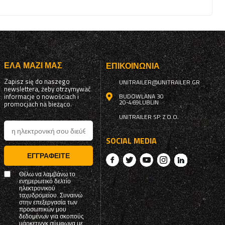
ΈΛΑ ΜΑΖΊ ΜΑΣ
ΕΠΙΚΟΙΝΩΝΊΑ
Zapisz się do naszego
UNITRAILER@UNITRAILER.GR
newslettera, żeby otrzymywać
informacje o nowościach i
BUDOWLANA 30
20-469
LUBLIN
promocjach na bieżąco.
UNITRAILER SP. Z O.O.
SOCIAL MEDIA
ΕΓΓΡΑΦΕΊΤΕ
Θέλω να λαμβάνω το
ενημερωτικό δελτίο
ηλεκτρονικού
ταχυδρομείου. Συναινώ
στην επεξεργασία των
προσωπικών μου
δεδομένων για σκοπούς
μάρκετινγκ σύμφωνα με