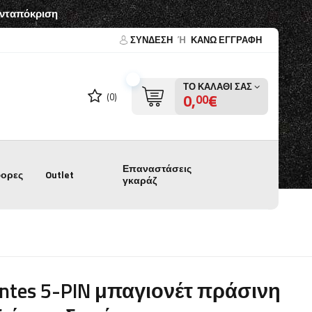
ανταπόκριση
ΣΎΝΔΕΣΗ
Ή
ΚΑΝΩ ΕΓΓΡΑΦΗ
ΤΟ ΚΑΛΆΘΙ ΣΑΣ
0,
€
(0)
00
Επαναστάσεις
ορες
Outlet
γκαράζ
ntes 5-PIN μπαγιονέτ πράσινη