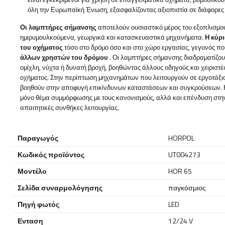
όλη την Ευρωπαϊκή Ένωση, εξασφαλίζοντας αξιοπιστία σε διάφορες
Οι λαμπτήρες σήμανσης
αποτελούν ουσιαστικό μέρος του εξοπλισμ
ημιρυμουλκούμενα, γεωργικά και κατασκευαστικά μηχανήματα.
Η κύρ
του οχήματος
τόσο στο δρόμο όσο και στο χώρο εργασίας, γεγονός π
άλλων χρηστών του δρόμου
. Οι λαμπτήρες σήμανσης διαδραματίζου
ομίχλη, νύχτα ή δυνατή βροχή, βοηθώντας άλλους οδηγούς και χειριστέ
οχήματος. Στην περίπτωση μηχανημάτων που λειτουργούν σε εργοτάξια
βοηθούν στην αποφυγή επικίνδυνων καταστάσεων και συγκρούσεων. Η
μόνο θέμα συμμόρφωσης με τους κανονισμούς, αλλά και επένδυση στην 
απαιτητικές συνθήκες λειτουργίας.
Παραγωγός
HORPOL
Κωδικός προϊόντος
UT004273
Μοντέλο
HOR 65
Σελίδα συναρμολόγησης
παγκόσμιος
Πηγή φωτός
LED
Ενταση
12/24 V