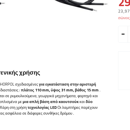
29
23,97
σώνει
γενικής χρήσης
 HORPOL
σχεδιασμένες
για εγκατάσταση στην αριστερή
 διαστάσεις
:
πλάτος 110
mm, ύψος 31 mm, βάθος 15 mm
.
νται σε ρυμουλκούμενα, γεωργικά μηχανήματα, φορτηγά και
ξοπλισμένα με
μια απλή βάση από καουτσούκ
και
δύο
Χάρη στη χρήση
τεχνολογίας LED
Οι λαμπτήρες παρέχουν
τας ασφάλεια σε διάφορες συνθήκες δρόμου
.