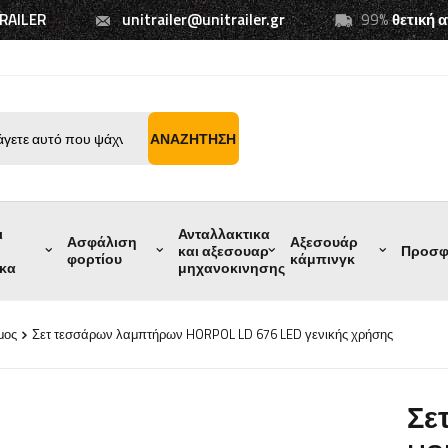
TRAILER
unitrailer@unitrailer.gr
99%
θετική 
ΑΝΑΖΉΤΗΣΗ
ι
Ανταλλακτικα
Ασφάλιση
Αξεσουάρ
και αξεσουαρ
Προσφ
φορτίου
κάμπινγκ
ικα
μηχανοκινησης
μος
Σετ τεσσάρων λαμπτήρων HORPOL LD 676 LED γενικής χρήσης
Σε