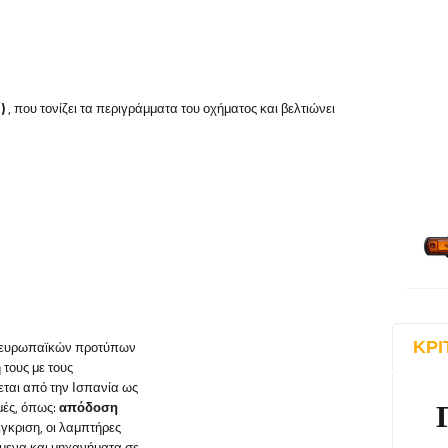
)
, που τονίζει τα περιγράμματα του οχήματος και βελτιώνει
ΚΡΙ
ν ευρωπαϊκών προτύπων
τους με τους
εται από την Ισπανία ως
μές, όπως:
απόδοση
έγκριση, οι λαμπτήρες
ύμενα και μηχανήματα σε