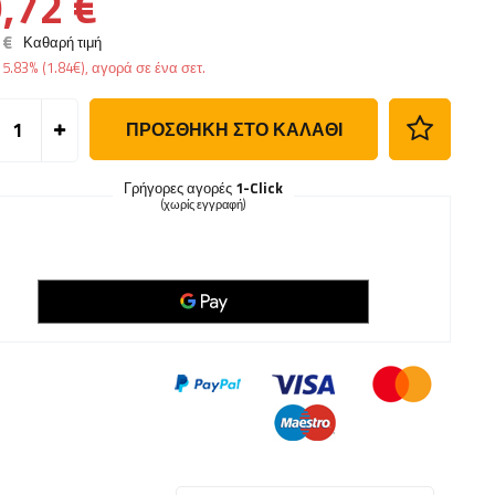
,72 €
 €
Καθαρή τιμή
ς
5.83%
(
1.84
€
), αγορά σε ένα σετ.
ΠΡΟΣΘΉΚΗ ΣΤΟ ΚΑΛΆΘΙ
Γρήγορες αγορές
1-Click
(χωρίς εγγραφή)