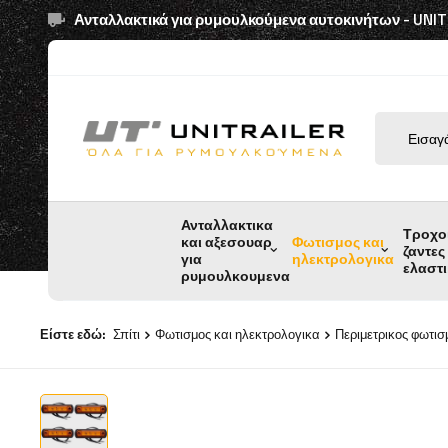
Ανταλλακτικά για ρυμουλκούμενα αυτοκινήτων - UNI
Ανταλλακτικα
Τροχο
και αξεσουαρ
Φωτισμος και
ζαντες
για
ηλεκτρολογικα
ελαστ
ρυμουλκουμενα
Είστε εδώ:
Σπίτι
Φωτισμος και ηλεκτρολογικα
Περιμετρικος φωτισ