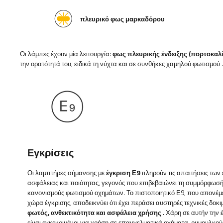
πλευρικό φως μαρκαδόρου
Οι λάμπες έχουν
μία λειτουργία:
φως πλευρικής ένδειξης (πορτοκαλί
την ορατότητά του, ειδικά τη νύχτα και σε συνθήκες χαμηλού φωτισμού
.
Εγκρίσεις
Οι λαμπτήρες σήμανσης με
έγκριση Ε9
πληρούν τις απαιτήσεις τω
ασφάλειας και ποιότητας, γεγονός που επιβεβαιώνει τη συμμόρφωσή 
κανονισμούς φωτισμού οχημάτων. Το πιστοποιητικό Ε9, που απονέμ
χώρα έγκρισης, αποδεικνύει ότι έχει περάσει αυστηρές τεχνικές δοκι
φωτός, ανθεκτικότητα και ασφάλεια χρήσης
. Χάρη σε αυτήν την 
είναι εγκεκριμένοι για χρήση σε επαγγελματικά οχήματα, ρυμουλκο