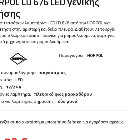
RPOL LD 676 LED γενικής
ήσης
ετ τεσσάρων λαμπτήρων LED LD 676 από την HORPOL για
τηση στην αριστερή και δεξιά πλευρά. Διαθέτουν λειτουργία
ού πλευρικού δείκτη. Ιδανικό για ρυμουλκούμενα, φορτηγά,
ικά μηχανήματα και ρυμουλκούμενα.
Παραγωγός:
HORPOL
α συναρμολόγησης:
παγκόσμιος
φωτός:
LED
η:
12/24 V
ργίες λαμπτήρα:
πλευρικό φως μαρκαδόρου
ιο για λαμπτήρες σήμανσης:
δύο μονά
έγξτε σε ποιο κατάστημα μπορείτε να δείτε και να αγοράσετε αμέσως