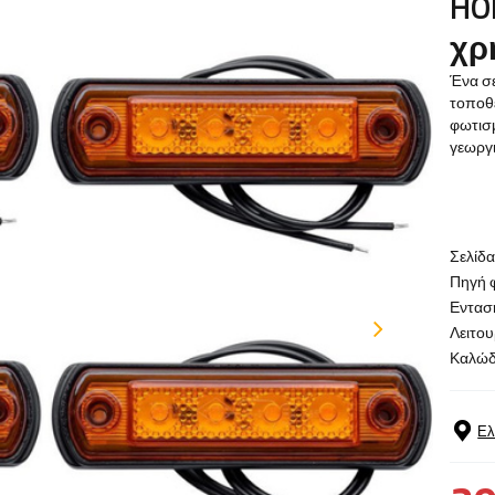
HO
χρ
Ένα σ
τοποθέ
φωτισμ
γεωργ
Σελίδ
Πηγή 
Εντασ
Λειτου
Καλώδ
Ελ