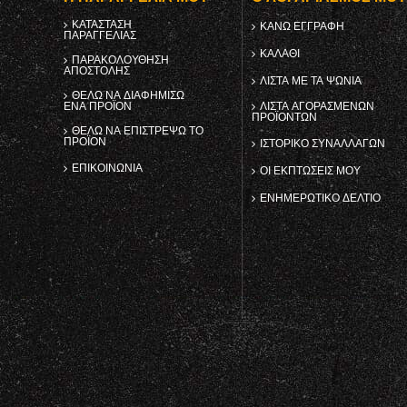
ΚΑΤΆΣΤΑΣΗ
ΚΑΝΩ ΕΓΓΡΑΦΗ
ΠΑΡΑΓΓΕΛΊΑΣ
ΚΑΛΆΘΙ
ΠΑΡΑΚΟΛΟΎΘΗΣΗ
ΑΠΟΣΤΟΛΉΣ
ΛΊΣΤΑ ΜΕ ΤΑ ΨΏΝΙΑ
ΘΈΛΩ ΝΑ ΔΙΑΦΗΜΊΣΩ
ΈΝΑ ΠΡΟΪΌΝ
ΛΊΣΤΑ ΑΓΟΡΑΣΜΈΝΩΝ
ΠΡΟΪΌΝΤΩΝ
ΘΈΛΩ ΝΑ ΕΠΙΣΤΡΈΨΩ ΤΟ
ΠΡΟΪΌΝ
ΙΣΤΟΡΙΚΌ ΣΥΝΑΛΛΑΓΏΝ
ΕΠΙΚΟΙΝΩΝΊΑ
ΟΙ ΕΚΠΤΏΣΕΙΣ ΜΟΥ
ΕΝΗΜΕΡΩΤΙΚΌ ΔΕΛΤΊΟ