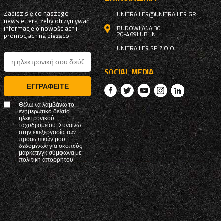
Zapisz się do naszego
UNITRAILER@UNITRAILER.GR
newslettera, żeby otrzymywać
informacje o nowościach i
BUDOWLANA 30
20-469
LUBLIN
promocjach na bieżąco.
UNITRAILER SP. Z O.O.
SOCIAL MEDIA
ΕΓΓΡΑΦΕΊΤΕ
Θέλω να λαμβάνω το
ενημερωτικό δελτίο
ηλεκτρονικού
ταχυδρομείου. Συναινώ
στην επεξεργασία των
προσωπικών μου
δεδομένων για σκοπούς
μάρκετινγκ σύμφωνα με
πολιτική απορρήτου