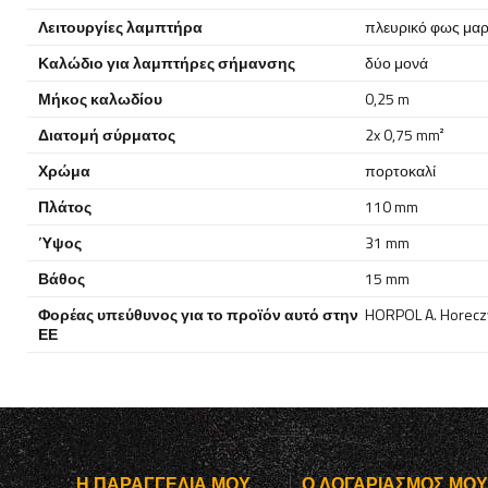
Λειτουργίες λαμπτήρα
πλευρικό φως μα
Καλώδιο για λαμπτήρες σήμανσης
δύο μονά
Μήκος καλωδίου
0,25 m
Διατομή σύρματος
2x 0,75 mm²
Χρώμα
πορτοκαλί
Πλάτος
110 mm
Ύψος
31 mm
Βάθος
15 mm
Φορέας υπεύθυνος για το προϊόν αυτό στην
HORPOL A. Horeczy
ΕΕ
Η ΠΑΡΑΓΓΕΛΊΑ ΜΟΥ
Ο ΛΟΓΑΡΙΑΣΜΌΣ ΜΟ