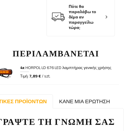
Πότε θα
παραλάβω το
δέμα αν
παραγγείλω
τώρα;
ΠΕΡΙΛΑΜΒΆΝΕΤΑΙ
4x
HORPOL LD 676 LED λαμπτήρας γενικής χρήσης
7,89 €
Τιμή:
/ szt.
ΤΙΚΈΣ ΠΡΟΪΌΝΤΩΝ
ΚΆΝΕ ΜΙΑ ΕΡΏΤΗΣΗ
ΓΡΆΨΤΕ ΤΗ ΓΝΏΜΗ ΣΑΣ