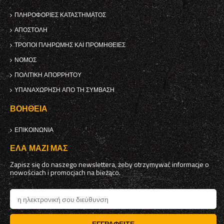
ΠΛΗΡΟΦΟΡΊΕΣ ΚΑΤΑΣΤΉΜΑΤΟΣ
ΑΠΟΣΤΟΛΉ
ΤΡΌΠΟΙ ΠΛΗΡΩΜΉΣ ΚΑΙ ΠΡΟΜΉΘΕΙΕΣ
ΝΌΜΟΣ
ΠΟΛΙΤΙΚΉ ΑΠΟΡΡΉΤΟΥ
ΥΠΑΝΑΧΏΡΗΣΗ ΑΠΌ ΤΗ ΣΎΜΒΑΣΗ
ΒΟΉΘΕΙΑ
ΕΠΙΚΟΙΝΩΝΊΑ
ΈΛΑ ΜΑΖΊ ΜΑΣ
Zapisz się do naszego newslettera, żeby otrzymywać informacje o
nowościach i promocjach na bieżąco.
ΕΓΓΡΑΦΕΊΤΕ