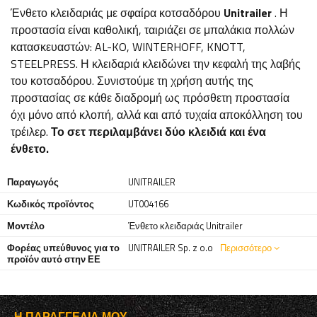
Ένθετο κλειδαριάς με σφαίρα κοτσαδόρου
Unitrailer
. Η
προστασία είναι καθολική, ταιριάζει σε μπαλάκια πολλών
κατασκευαστών: AL-KO, WINTERHOFF, KNOTT,
STEELPRESS. Η κλειδαριά κλειδώνει την κεφαλή της λαβής
του κοτσαδόρου. Συνιστούμε τη χρήση αυτής της
προστασίας σε κάθε διαδρομή ως πρόσθετη προστασία
όχι μόνο από κλοπή, αλλά και από τυχαία αποκόλληση του
τρέιλερ.
Το σετ περιλαμβάνει δύο κλειδιά και ένα
ένθετο.
Παραγωγός
UNITRAILER
Κωδικός προϊόντος
UT004166
Μοντέλο
Ένθετο κλειδαριάς Unitrailer
Φορέας υπεύθυνος για το
UNITRAILER Sp. z o.o
Περισσότερο
προϊόν αυτό στην ΕΕ
Η ΠΑΡΑΓΓΕΛΊΑ ΜΟΥ