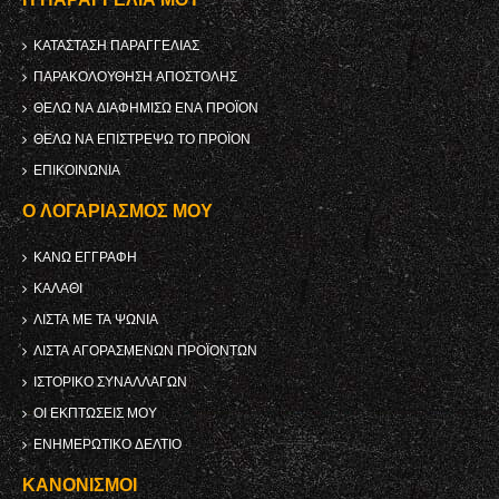
ΚΑΤΆΣΤΑΣΗ ΠΑΡΑΓΓΕΛΊΑΣ
ΠΑΡΑΚΟΛΟΎΘΗΣΗ ΑΠΟΣΤΟΛΉΣ
ΘΈΛΩ ΝΑ ΔΙΑΦΗΜΊΣΩ ΈΝΑ ΠΡΟΪΌΝ
ΘΈΛΩ ΝΑ ΕΠΙΣΤΡΈΨΩ ΤΟ ΠΡΟΪΌΝ
ΕΠΙΚΟΙΝΩΝΊΑ
Ο ΛΟΓΑΡΙΑΣΜΌΣ ΜΟΥ
ΚΑΝΩ ΕΓΓΡΑΦΗ
ΚΑΛΆΘΙ
ΛΊΣΤΑ ΜΕ ΤΑ ΨΏΝΙΑ
ΛΊΣΤΑ ΑΓΟΡΑΣΜΈΝΩΝ ΠΡΟΪΌΝΤΩΝ
ΙΣΤΟΡΙΚΌ ΣΥΝΑΛΛΑΓΏΝ
ΟΙ ΕΚΠΤΏΣΕΙΣ ΜΟΥ
ΕΝΗΜΕΡΩΤΙΚΌ ΔΕΛΤΊΟ
ΚΑΝΟΝΙΣΜΟΊ