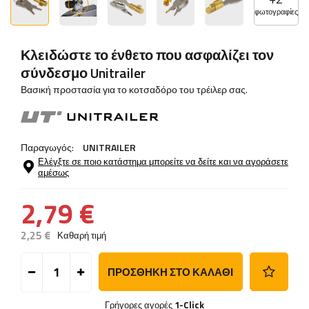
φωτογραφίες
Κλειδώστε το ένθετο που ασφαλίζει τον
σύνδεσμο Unitrailer
Βασική προστασία για το κοτσαδόρο του τρέιλερ σας.
Παραγωγός:
UNITRAILER
Ελέγξτε σε ποιο κατάστημα μπορείτε να δείτε και να αγοράσετε
αμέσως
2,79 €
2,25 €
Καθαρή τιμή
ΠΡΟΣΘΉΚΗ ΣΤΟ ΚΑΛΆΘΙ
Γρήγορες αγορές
1-Click