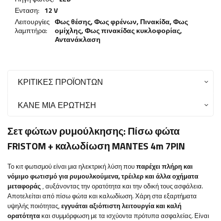
Ενταση:
12 V
Λειτουργίες
Φως θέσης,
Φως φρένων
,
Πινακίδα
,
Φως
λαμπτήρα:
ομίχλης
,
Φως πινακίδας κυκλοφορίας
,
Αντανάκλαση
ΚΡΙΤΙΚΈΣ ΠΡΟΪΌΝΤΩΝ
ΚΆΝΕ ΜΙΑ ΕΡΏΤΗΣΗ
Σετ φώτων ρυμούλκησης: Πίσω φώτα
FRISTOM + καλωδίωση MANTES 4m 7PIN
Το κιτ φωτισμού είναι μια ηλεκτρική λύση που
παρέχει πλήρη και
νόμιμο φωτισμό για ρυμουλκούμενα, τρέιλερ και άλλα οχήματα
μεταφοράς
, αυξάνοντας την ορατότητα και την οδική τους ασφάλεια.
Αποτελείται από πίσω φώτα και καλωδίωση. Χάρη στα εξαρτήματα
υψηλής ποιότητας,
εγγυάται αξιόπιστη λειτουργία και καλή
ορατότητα
και συμμόρφωση με τα ισχύοντα πρότυπα ασφαλείας. Είναι