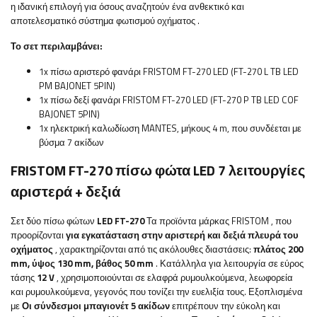
η ιδανική επιλογή για όσους αναζητούν ένα ανθεκτικό και
αποτελεσματικό σύστημα φωτισμού οχήματος
.
Το σετ περιλαμβάνει:
1x πίσω αριστερό φανάρι FRISTOM FT-270 LED (FT-270 L TB LED
PM BAJONET 5PIN)
1x πίσω δεξί φανάρι FRISTOM FT-270 LED (FT-270 P TB LED COF
BAJONET 5PIN)
1x ηλεκτρική καλωδίωση MANTES, μήκους 4 m, που συνδέεται με
βύσμα 7 ακίδων
FRISTOM FT-270 πίσω φώτα LED 7 λειτουργίες
αριστερά + δεξιά
Σετ δύο πίσω φώτων
LED FT-270
Τα προϊόντα μάρκας FRISTOM
, που
προορίζονται
για εγκατάσταση στην αριστερή και δεξιά πλευρά του
οχήματος
, χαρακτηρίζονται από τις ακόλουθες διαστάσεις:
πλάτος
200
mm, ύψος 130 mm, βάθος 50 mm
. Κατάλληλα για λειτουργία σε
εύρος
τάσης
12 V
, χρησιμοποιούνται σε ελαφρά ρυμουλκούμενα, λεωφορεία
και ρυμουλκούμενα, γεγονός που τονίζει την ευελιξία τους. Εξοπλισμένα
με
Οι σύνδεσμοι μπαγιονέτ 5 ακίδων
επιτρέπουν την εύκολη και