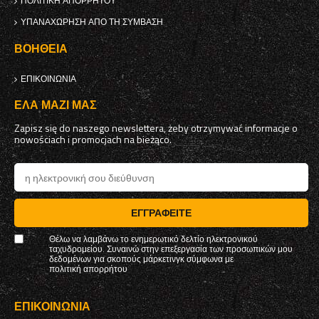
ΠΟΛΙΤΙΚΉ ΑΠΟΡΡΉΤΟΥ
ΥΠΑΝΑΧΏΡΗΣΗ ΑΠΌ ΤΗ ΣΎΜΒΑΣΗ
ΒΟΉΘΕΙΑ
ΕΠΙΚΟΙΝΩΝΊΑ
ΈΛΑ ΜΑΖΊ ΜΑΣ
Zapisz się do naszego newslettera, żeby otrzymywać informacje o
nowościach i promocjach na bieżąco.
ΕΓΓΡΑΦΕΊΤΕ
Θέλω να λαμβάνω το ενημερωτικό δελτίο ηλεκτρονικού
ταχυδρομείου. Συναινώ στην επεξεργασία των προσωπικών μου
δεδομένων για σκοπούς μάρκετινγκ σύμφωνα με
πολιτική απορρήτου
ΕΠΙΚΟΙΝΩΝΊΑ