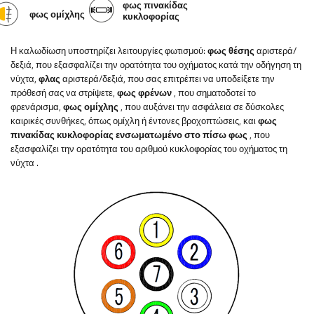
φως πινακίδας
φως ομίχλης
κυκλοφορίας
Η καλωδίωση υποστηρίζει λειτουργίες φωτισμού:
φως θέσης
αριστερά/
δεξιά, που εξασφαλίζει την ορατότητα του οχήματος κατά την οδήγηση τη
νύχτα,
φλας
αριστερά/δεξιά, που σας επιτρέπει να υποδείξετε την
πρόθεσή σας να στρίψετε,
φως φρένων
, που σηματοδοτεί το
φρενάρισμα,
φως ομίχλης
, που αυξάνει την ασφάλεια σε δύσκολες
καιρικές συνθήκες, όπως ομίχλη ή έντονες βροχοπτώσεις,
και
φως
πινακίδας κυκλοφορίας ενσωματωμένο στο πίσω φως
, που
εξασφαλίζει την ορατότητα του αριθμού κυκλοφορίας του οχήματος τη
νύχτα
.