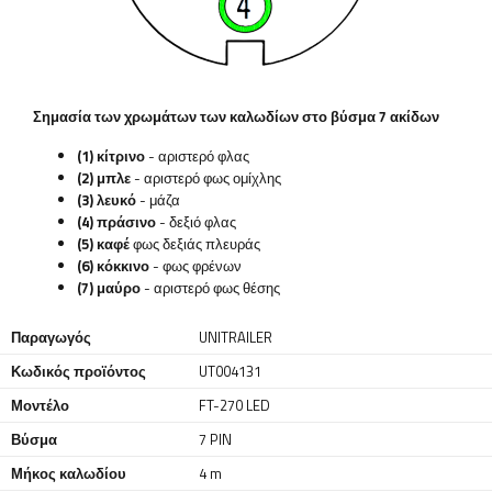
Σημασία των χρωμάτων των καλωδίων στο βύσμα 7 ακίδων
(1) κίτρινο
- αριστερό φλας
(2) μπλε
- αριστερό φως ομίχλης
(3) λευκό
- μάζα
(4) πράσινο
- δεξιό φλας
(5) καφέ
φως δεξιάς πλευράς
(6) κόκκινο
- φως φρένων
(7) μαύρο
- αριστερό φως θέσης
Παραγωγός
UNITRAILER
Κωδικός προϊόντος
UT004131
Μοντέλο
FT-270 LED
Βύσμα
7 PIN
Μήκος καλωδίου
4 m