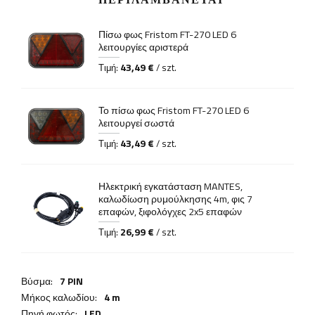
Πίσω φως Fristom FT-270 LED 6
λειτουργίες αριστερά
43,49 €
Τιμή:
/ szt.
Το πίσω φως Fristom FT-270 LED 6
λειτουργεί σωστά
43,49 €
Τιμή:
/ szt.
Ηλεκτρική εγκατάσταση MANTES,
καλωδίωση ρυμούλκησης 4m, φις 7
επαφών, ξιφολόγχες 2x5 επαφών
26,99 €
Τιμή:
/ szt.
Βύσμα:
7 PIN
Μήκος καλωδίου:
4 m
Πηγή φωτός:
LED