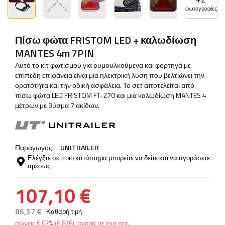
φωτογραφίες
Πίσω φώτα FRISTOM LED + καλωδίωση
MANTES 4m 7PIN
Αυτό το κιτ φωτισμού για ρυμουλκούμενα και φορτηγά με
επίπεδη επιφάνεια είναι μια ηλεκτρική λύση που βελτιώνει την
ορατότητα και την οδική ασφάλεια. Το σετ αποτελείται από
πίσω φώτα LED FRISTOM FT-270 και μια καλωδίωση MANTES 4
μέτρων με βύσμα 7 ακίδων.
Παραγωγός:
UNITRAILER
Ελέγξτε σε ποιο κατάστημα μπορείτε να δείτε και να αγοράσετε
αμέσως
107,10 €
86,37 €
Καθαρή τιμή
σώνεις
6.03%
(
6.87
€
), αγορά σε ένα σετ.