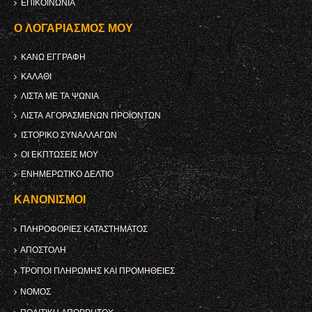
ΕΠΙΚΟΙΝΩΝΊΑ
Ο ΛΟΓΑΡΙΑΣΜΌΣ ΜΟΥ
ΚΑΝΩ ΕΓΓΡΑΦΗ
ΚΑΛΆΘΙ
ΛΊΣΤΑ ΜΕ ΤΑ ΨΏΝΙΑ
ΛΊΣΤΑ ΑΓΟΡΑΣΜΈΝΩΝ ΠΡΟΪΌΝΤΩΝ
ΙΣΤΟΡΙΚΌ ΣΥΝΑΛΛΑΓΏΝ
ΟΙ ΕΚΠΤΏΣΕΙΣ ΜΟΥ
ΕΝΗΜΕΡΩΤΙΚΌ ΔΕΛΤΊΟ
ΚΑΝΟΝΙΣΜΟΊ
ΠΛΗΡΟΦΟΡΊΕΣ ΚΑΤΑΣΤΉΜΑΤΟΣ
ΑΠΟΣΤΟΛΉ
ΤΡΌΠΟΙ ΠΛΗΡΩΜΉΣ ΚΑΙ ΠΡΟΜΉΘΕΙΕΣ
ΝΌΜΟΣ