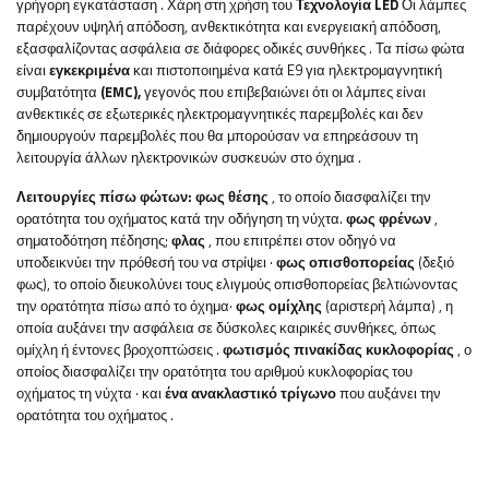
γρήγορη εγκατάσταση
. Χάρη στη χρήση του
Τεχνολογία LED
Οι λάμπες
παρέχουν υψηλή απόδοση, ανθεκτικότητα και ενεργειακή απόδοση,
εξασφαλίζοντας ασφάλεια σε διάφορες οδικές συνθήκες
.
Τα πίσω φώτα
είναι
εγκεκριμένα
και πιστοποιημένα κατά E9 για ηλεκτρομαγνητική
συμβατότητα
(EMC),
γεγονός που επιβεβαιώνει ότι οι λάμπες είναι
ανθεκτικές σε εξωτερικές ηλεκτρομαγνητικές παρεμβολές και δεν
δημιουργούν παρεμβολές που θα μπορούσαν να επηρεάσουν τη
λειτουργία άλλων ηλεκτρονικών συσκευών στο όχημα
.
Λειτουργίες πίσω φώτων:
φως θέσης
, το οποίο διασφαλίζει την
ορατότητα του οχήματος κατά την οδήγηση τη νύχτα.
φως φρένων
,
σηματοδότηση πέδησης;
φλας
, που επιτρέπει στον οδηγό να
υποδεικνύει την πρόθεσή του να στρίψει
·
φως
οπισθοπορείας
(δεξιό
φως),
το οποίο διευκολύνει τους ελιγμούς οπισθοπορείας βελτιώνοντας
την ορατότητα πίσω από το όχημα·
φως ομίχλης
(αριστερή λάμπα)
, η
οποία αυξάνει την ασφάλεια σε δύσκολες καιρικές συνθήκες, όπως
ομίχλη ή έντονες βροχοπτώσεις
.
φωτισμός πινακίδας κυκλοφορίας
, ο
οποίος διασφαλίζει την ορατότητα του αριθμού κυκλοφορίας του
οχήματος τη νύχτα
·
και
ένα ανακλαστικό τρίγωνο
που αυξάνει την
ορατότητα του οχήματος
.