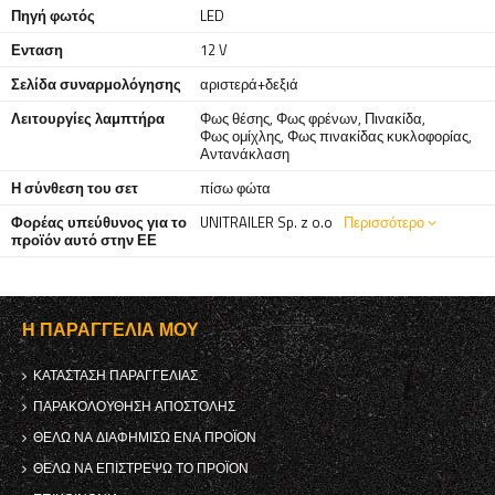
Πηγή φωτός
LED
Ενταση
12 V
Σελίδα συναρμολόγησης
αριστερά+δεξιά
Λειτουργίες λαμπτήρα
Φως θέσης
,
Φως φρένων
,
Πινακίδα
,
Φως ομίχλης
,
Φως πινακίδας κυκλοφορίας
,
Αντανάκλαση
Η σύνθεση του σετ
πίσω φώτα
Φορέας υπεύθυνος για το
UNITRAILER Sp. z o.o
Περισσότερο
προϊόν αυτό στην ΕΕ
Η ΠΑΡΑΓΓΕΛΊΑ ΜΟΥ
ΚΑΤΆΣΤΑΣΗ ΠΑΡΑΓΓΕΛΊΑΣ
ΠΑΡΑΚΟΛΟΎΘΗΣΗ ΑΠΟΣΤΟΛΉΣ
ΘΈΛΩ ΝΑ ΔΙΑΦΗΜΊΣΩ ΈΝΑ ΠΡΟΪΌΝ
ΘΈΛΩ ΝΑ ΕΠΙΣΤΡΈΨΩ ΤΟ ΠΡΟΪΌΝ