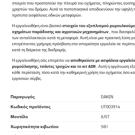
στοιχείο που προστατεύει την πλευρά του οχήματος, πληρώντας αυστη
χρηστών του δρόμου. Αυτά τα πιστοποιητικά αποδεικνύουν την υψηλή π
πρότυπα ασφάλειας οδικών μεταφορών.
Η εργαλειοθήκη είναι βασικό
στοιχείο του εξοπλισμού
ρυμουλκούμε
οχημάτων παράδοσης και αγροτικών μηχανημάτων
, που διασφαλί
των ανταλλακτικών κατά τη μεταφορά. Αυτή είναι μια πρακτική λύση γι
επιτρέποντας γρήγορη πρόσβαση στα απαραίτητα εργαλεία σε περίπτωσ
κατά τη διάρκεια της διαδρομής.
Η εργαλειοθήκη σάς επιτρέπει να
αποθηκεύετε με ασφάλεια εργαλεία 
ρυμούλκησης, τσάντες τροχών και το κιτ ADR
. Αυτή η οργάνωση εξ
κάθε περίσταση, τόσο κατά την καθημερινή χρήση του οχήματος όσο κ
εργασιών σέρβις.
Παραγωγός
DAKEN
Κωδικός προϊόντος
UT003914
Μοντέλο
JUST
Χωρητικότητα κιβωτίου
58 l