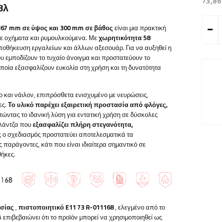
73,86
8λ
367 mm σε ύψος και 300 mm σε βάθος
είναι μια πρακτική
σε οχήματα και ρυμουλκούμενα. Με
χωρητικότητα 58
 αποθήκευση εργαλείων και άλλων αξεσουάρ.
Για να αυξηθεί η
ου εμποδίζουν το τυχαίο άνοιγμα και προστατεύουν το
οποία εξασφαλίζουν ευκολία στη χρήση και τη δυνατότητα
 και νάιλον, επιπρόσθετα ενισχυμένο με νευρώσεις,
ες.
Το υλικό παρέχει εξαιρετική προστασία από φλόγες,
τώντας το ιδανική λύση για εντατική χρήση σε δύσκολες
φλάντζα που
εξασφαλίζει πλήρη στεγανότητα,
ς ο σχεδιασμός προστατεύει αποτελεσματικά τα
παράγοντες, κάτι που είναι ιδιαίτερα σημαντικό σε
θήκες.
ασίας
,
πιστοποιητικό E11 73 R-011168
, ελεγμένο από το
 επιβεβαιώνει ότι το προϊόν μπορεί να χρησιμοποιηθεί ως