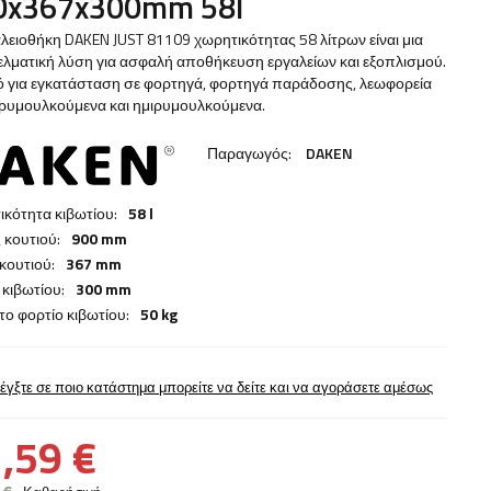
0x367x300mm 58l
λειοθήκη DAKEN JUST 81109 χωρητικότητας 58 λίτρων είναι μια
λματική λύση για ασφαλή αποθήκευση εργαλείων και εξοπλισμού.
κό για εγκατάσταση σε φορτηγά, φορτηγά παράδοσης, λεωφορεία
 ρυμουλκούμενα και ημιρυμουλκούμενα.
Παραγωγός:
DAKEN
κότητα κιβωτίου:
58 l
 κουτιού:
900 mm
κουτιού:
367 mm
κιβωτίου:
300 mm
το φορτίο κιβωτίου:
50 kg
έγξτε σε ποιο κατάστημα μπορείτε να δείτε και να αγοράσετε αμέσως
,59 €