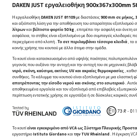
DAKEN JUST εργαλειοθήκη 900x367x300mm 5
Η εργαλειοθήκη
DAKEN JUST 81109
με διαστάσεις
900 mm σε μήκος, 
και αξιόπιστη λύση για την αποθήκευση του απαραίτητου εξοπλισμού 
λίτρων
και
βέλτιστο φορτίο 50 kg
, επιτρέπει την ασφαλή και άνετη
ασφάλεια, το στήθος
είναι εξοπλισμένο με δύο συμπαγείς κλειδαριές π
περιεχόμενο από κλοπή
.
Το σετ περιλαμβάνει τέσσερα κλειδιά
, τα 
κοινής χρήσης του κουτιού με άλλα άτομα στην ομάδα.
Το κουτί είναι κατασκευασμένο από υψηλής ποιότητας πολυπροπυλένιο
γεγονός που αυξάνει την αντοχή και την αντοχή του σε μηχανικές βλάβ
νερό, σκόνη, καύσιμα, ακτίνες UV και ακραίες θερμοκρασίες
, καθισ
συνθήκες. Το κάλυμμα του κουτιού είναι εξοπλισμένο με μια ελαστική 
αποτρέποντας την είσοδο νερού και σκόνης στο εσωτερικό
. Αυτό
αποθηκευμένα εργαλεία και τον εξοπλισμό από επιβλαβείς εξωτερικούς 
περίπτωση εντατικής χρήσης σε εργοτάξια ή σε δύσκολες καιρικές συν
Το κουτί
είναι εγκεκριμένο από VCA ως Σύστημα Πλευρικής Προστ
εργαστήριο
Istituto Giordano
και
την TUV Rheinland
. Η έγκριση VCA