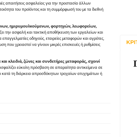
ρές απαιτήσεις ασφαλείας για την προστασία άλλων
οιότητα του προϊόντος και τη συμμόρφωσή του με τα διεθνή
νων, ημιρυμουλκούμενων, φορτηγών, λεωφορείων,
ζει την ασφαλή και τακτική αποθήκευση των εργαλείων και
α επαγγελματίες οδηγούς, εταιρείες μεταφορών και αγρότες,
ΚΡΙ
η που χρειαστεί να γίνουν μικρές επισκευές ή ρυθμίσεις
και κλειδιά, ζώνες και συνδετήρες μεταφοράς, σχοινί
ασφαλίζει εύκολη πρόσβαση σε απαραίτητα αντικείμενα σε
αι κατά τη διάρκεια απροσδόκητων τροχαίων ατυχημάτων ή