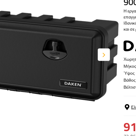
90
Η εργα
επαγγε
Ιδανι
και σε
Χωρητι
Μήκος
Ύψος 
Βάθος 
Βέλτισ
Ελ
91