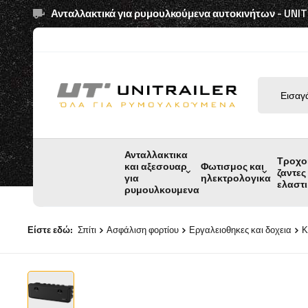
Ανταλλακτικά για ρυμουλκούμενα αυτοκινήτων - UNI
Ανταλλακτικα
Τροχο
και αξεσουαρ
Φωτισμος και
ζαντες
για
ηλεκτρολογικα
ελαστ
ρυμουλκουμενα
Είστε εδώ:
Σπίτι
Ασφάλιση φορτίου
Εργαλειοθηκες και δοχεια
Κ