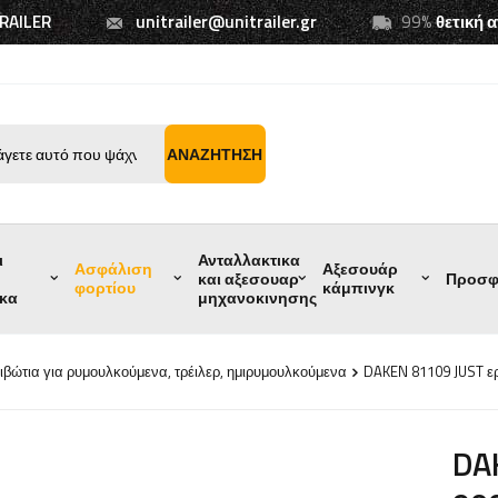
TRAILER
unitrailer@unitrailer.gr
99%
θετική 
ΑΝΑΖΉΤΗΣΗ
ι
Ανταλλακτικα
Ασφάλιση
Αξεσουάρ
και αξεσουαρ
Προσφ
φορτίου
κάμπινγκ
ικα
μηχανοκινησης
ιβώτια για ρυμουλκούμενα, τρέιλερ, ημιρυμουλκούμενα
DAKEN 81109 JUST ε
DA