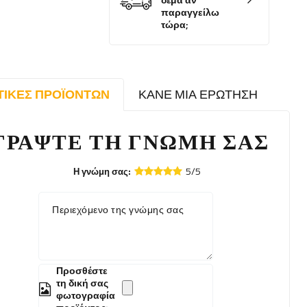
δέμα αν
παραγγείλω
τώρα;
ΤΙΚΈΣ ΠΡΟΪΌΝΤΩΝ
ΚΆΝΕ ΜΙΑ ΕΡΏΤΗΣΗ
ΓΡΆΨΤΕ ΤΗ ΓΝΏΜΗ ΣΑΣ
5/5
Η γνώμη σας:
Περιεχόμενο της γνώμης σας
Προσθέστε
τη δική σας
φωτογραφία