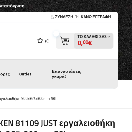
ανταπόκριση
ΣΎΝΔΕΣΗ
Ή
ΚΑΝΩ ΕΓΓΡΑΦΗ
ΤΟ ΚΑΛΆΘΙ ΣΑΣ
0,
€
(0)
00
Επαναστάσεις
ορες
Outlet
γκαράζ
ργαλειοθήκη 900x367x300mm 58l
KEN 81109 JUST εργαλειοθήκη