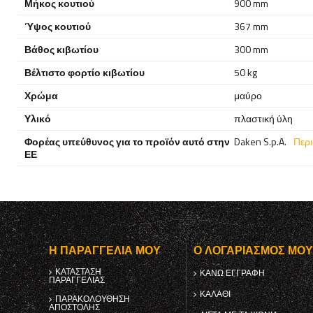
Μήκος κουτιού
900 mm
Ύψος κουτιού
367 mm
Βάθος κιβωτίου
300 mm
Βέλτιστο φορτίο κιβωτίου
50 kg
Χρώμα
μαύρο
Υλικό
πλαστική ύλη
Φορέας υπεύθυνος για το προϊόν αυτό στην
Daken S.p.A.
Περ
ΕΕ
Η ΠΑΡΑΓΓΕΛΊΑ ΜΟΥ
Ο ΛΟΓΑΡΙΑΣΜΌΣ ΜΟ
ΚΑΤΆΣΤΑΣΗ
ΚΑΝΩ ΕΓΓΡΑΦΗ
ΠΑΡΑΓΓΕΛΊΑΣ
ΚΑΛΆΘΙ
ΠΑΡΑΚΟΛΟΎΘΗΣΗ
ΑΠΟΣΤΟΛΉΣ