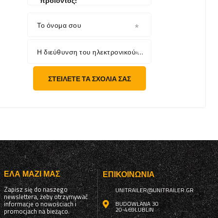
προϊόντος:
Το όνομα σου
Η διεύθυνση του ηλεκτρονικού σου ταχυδρομείου
ΣΤΕΊΛΕΤΕ ΤΑ ΣΧΌΛΙΆ ΣΑΣ
ΈΛΑ ΜΑΖΊ ΜΑΣ
ΕΠΙΚΟΙΝΩΝΊΑ
Zapisz się do naszego
UNITRAILER@UNITRAILER.GR
newslettera, żeby otrzymywać
informacje o nowościach i
BUDOWLANA 30
20-469
LUBLIN
promocjach na bieżąco.