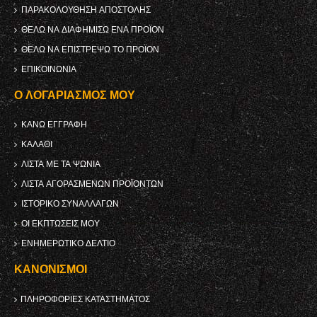
ΠΑΡΑΚΟΛΟΎΘΗΣΗ ΑΠΟΣΤΟΛΉΣ
ΘΈΛΩ ΝΑ ΔΙΑΦΗΜΊΣΩ ΈΝΑ ΠΡΟΪΌΝ
ΘΈΛΩ ΝΑ ΕΠΙΣΤΡΈΨΩ ΤΟ ΠΡΟΪΌΝ
ΕΠΙΚΟΙΝΩΝΊΑ
Ο ΛΟΓΑΡΙΑΣΜΌΣ ΜΟΥ
ΚΑΝΩ ΕΓΓΡΑΦΗ
ΚΑΛΆΘΙ
ΛΊΣΤΑ ΜΕ ΤΑ ΨΏΝΙΑ
ΛΊΣΤΑ ΑΓΟΡΑΣΜΈΝΩΝ ΠΡΟΪΌΝΤΩΝ
ΙΣΤΟΡΙΚΌ ΣΥΝΑΛΛΑΓΏΝ
ΟΙ ΕΚΠΤΏΣΕΙΣ ΜΟΥ
ΕΝΗΜΕΡΩΤΙΚΌ ΔΕΛΤΊΟ
ΚΑΝΟΝΙΣΜΟΊ
ΠΛΗΡΟΦΟΡΊΕΣ ΚΑΤΑΣΤΉΜΑΤΟΣ