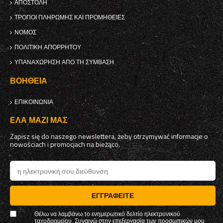
ΑΠΟΣΤΟΛΉ
ΤΡΌΠΟΙ ΠΛΗΡΩΜΉΣ ΚΑΙ ΠΡΟΜΉΘΕΙΕΣ
ΝΌΜΟΣ
ΠΟΛΙΤΙΚΉ ΑΠΟΡΡΉΤΟΥ
ΥΠΑΝΑΧΏΡΗΣΗ ΑΠΌ ΤΗ ΣΎΜΒΑΣΗ
ΒΟΉΘΕΙΑ
ΕΠΙΚΟΙΝΩΝΊΑ
ΈΛΑ ΜΑΖΊ ΜΑΣ
Zapisz się do naszego newslettera, żeby otrzymywać informacje o
nowościach i promocjach na bieżąco.
ΕΓΓΡΑΦΕΊΤΕ
Θέλω να λαμβάνω το ενημερωτικό δελτίο ηλεκτρονικού
ταχυδρομείου. Συναινώ στην επεξεργασία των προσωπικών μου