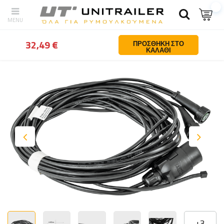
Πίσω
Σπίτι
Φωτισμος και ηλεκτρολογικα
Πλεγματα καλωδιωσ
32,49 €
ΠΡΟΣΘΉΚΗ ΣΤΟ
ΚΑΛΆΘΙ
+
3