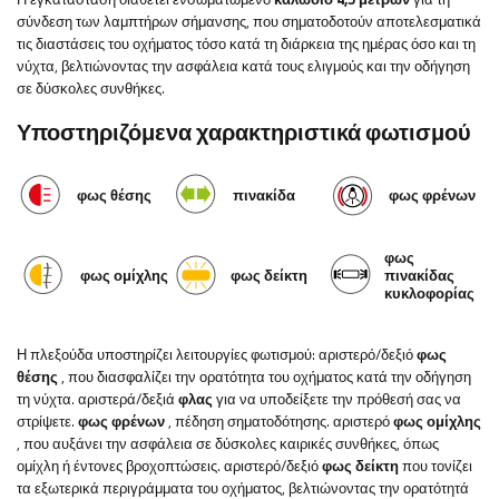
σύνδεση των λαμπτήρων σήμανσης, που σηματοδοτούν αποτελεσματικά
τις διαστάσεις του οχήματος τόσο κατά τη διάρκεια της ημέρας όσο και τη
νύχτα, βελτιώνοντας την ασφάλεια κατά τους ελιγμούς και την οδήγηση
σε δύσκολες συνθήκες.
Υποστηριζόμενα χαρακτηριστικά φωτισμού
φως θέσης
πινακίδα
φως φρένων
φως
φως ομίχλης
φως δείκτη
πινακίδας
κυκλοφορίας
Η πλεξούδα υποστηρίζει λειτουργίες φωτισμού: αριστερό/δεξιό
φως
θέσης
, που διασφαλίζει την ορατότητα του οχήματος κατά την οδήγηση
τη νύχτα. αριστερά/δεξιά
φλας
για να υποδείξετε την πρόθεσή σας να
στρίψετε.
φως φρένων
, πέδηση σηματοδότησης. αριστερό
φως ομίχλης
, που αυξάνει την ασφάλεια σε δύσκολες καιρικές συνθήκες, όπως
ομίχλη ή έντονες βροχοπτώσεις. αριστερό/δεξιό
φως δείκτη
που τονίζει
τα εξωτερικά περιγράμματα του οχήματος, βελτιώνοντας την ορατότητά