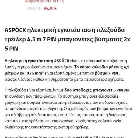
Φθηνότερα στο σετ 5%
89,63 €
84,30 €
ASPÖCK ηλεκτρική εγκατάσταση πλεξούδα
τρέιλερ 4,5 m 7 PIN μπαγιονέτες βύσματος 2x
5 PIN
Η ηλεκτρική εγκατάσταση ASPÖCK
είναι μια πρακτική και αξιόπιστη
λύση για ρυμουλκούμενα αυτοκινήτων.
Το κύριο καλώδιο μήκους 4,5
μέτρων και 0,75 mm²
είναι εξοπλισμένο με τυπικό
βύσμα 7 PIN
,
διασφαλίζοντας καθολική συμβατότητα με τα περισσότερα οχήματα.
Η πλεξούδα είναι εξοπλισμένη με
δύο υποδοχές μπαγιονέτ 5 PIN
για
τη σύνδεση των πίσω φώτων. Το σύστημα μπαγιονέτ εξασφαλίζει
γρήγορη και ασφαλή εγκατάσταση, εξαλείφοντας τον κίνδυνο τυχαίας
αποσύνδεσης κατά την οδήγηση. Ο σχεδιασμός των βυσμάτων εγγυάται
μια αδιάβροχη σύνδεση και προστατεύει τις επαφές από τη διάβρωση,
κάτι που μεταφράζεται σε μακροχρόνια, χωρίς αστοχίες λειτουργία
ολόκληρης της εγκατάστασης φωτισμού τρέιλερ.
Η εγκατάσταση διαθέτει ενσωματωμένο
καλώδιο 4,5 μέτρων
για τη