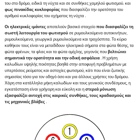
του στο δρόμο, ειδικά τη νύχτα και σε συνθήκες χαμηλού φωτισμού. και
φως πινακίδας κυκλοφορίας
που διασφαλίζει την ορατότητα του
αριθμού κυκλοφορίας του οχήματος τη νύχτα
.
Οι ηλεκτρικές ιμάντες
αποτελούν βασικό στοιχείο
που διασφαλίζει τη
σωστή λειτουργία του φωτισμού
σε ρυμουλκούμενα αυτοκινήτων,
ρυμουλκούμενα, γεωργικά ρυμουλκούμενα και τροχόσπιτα. Το κύριο
καθήκον τους είναι να μεταδίδουν ηλεκτρικά σήματα στα φώτα θέσης, τα
φώτα φρένων, τα φλας και τα φώτα ομίχλης, γεγονός που
βελτιώνει
σημαντικά την ορατότητα και την οδική ασφάλεια
. Η χρήση
καλωδίων υψηλής ποιότητας βοηθά στην αποφυγή προβλημάτων με
υπερτάσεις ρεύματος και αστοχίες φωτισμού, κάτι που είναι ζωτικής
σημασίας τόσο για τον οδηγό όσο και για άλλους χρήστες του δρόμου.
Χάρη στα κατάλληλα μήκη καλωδίων και τους γενικούς συνδέσμους, η
εγκατάσταση είναι γρήγορη και εύκολη και η
στερεά μόνωση
εξασφαλίζει αντοχή στις καιρικές συνθήκες, τους κραδασμούς και
τις μηχανικές βλάβες
.