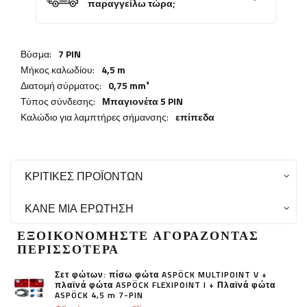
παραγγείλω τώρα;
Βύσμα:
7 PIN
Μήκος καλωδίου:
4,5 m
Διατομή σύρματος:
0,75 mm²
Τύπος σύνδεσης:
Μπαγιονέτα 5 PIN
Καλώδιο για λαμπτήρες σήμανσης:
επίπεδα
ΚΡΙΤΙΚΈΣ ΠΡΟΪΌΝΤΩΝ
ΚΆΝΕ ΜΙΑ ΕΡΏΤΗΣΗ
ΕΞΟΙΚΟΝΟΜΉΣΤΕ ΑΓΟΡΆΖΟΝΤΑΣ
ΠΕΡΙΣΣΌΤΕΡΑ
Σετ φώτων: πίσω φώτα ASPÖCK MULTIPOINT V +
πλαϊνά φώτα ASPÖCK FLEXIPOINT I + Πλαϊνά φώτα
ASPÖCK 4,5 m 7-PIN