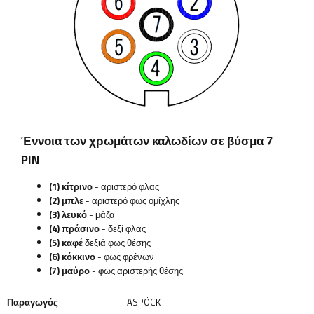
Έννοια των χρωμάτων καλωδίων σε βύσμα 7
PIN
(1) κίτρινο
- αριστερό φλας
(2) μπλε
- αριστερό φως ομίχλης
(3) λευκό
- μάζα
(4) πράσινο
- δεξί φλας
(5) καφέ
δεξιά φως θέσης
(6) κόκκινο
- φως φρένων
(7) μαύρο
- φως αριστερής θέσης
Παραγωγός
ASPÖCK