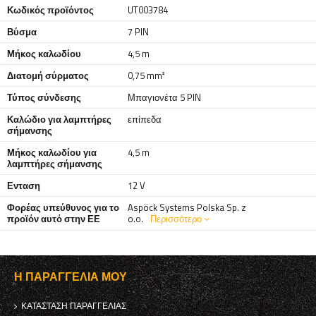
Κωδικός προϊόντος
UT003784
Βύσμα
7 PIN
Μήκος καλωδίου
4,5 m
Διατομή σύρματος
0,75 mm²
Τύπος σύνδεσης
Μπαγιονέτα 5 PIN
Καλώδιο για λαμπτήρες
επίπεδα
σήμανσης
Μήκος καλωδίου για
4,5 m
λαμπτήρες σήμανσης
Ενταση
12 V
Φορέας υπεύθυνος για το
Aspöck Systems Polska Sp. z
προϊόν αυτό στην ΕΕ
o.o.
Περισσότερο
Η ΠΑΡΑΓΓΕΛΊΑ ΜΟΥ
ΚΑΤΆΣΤΑΣΗ ΠΑΡΑΓΓΕΛΊΑΣ