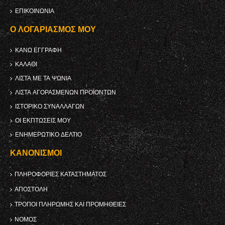
ΕΠΙΚΟΙΝΩΝΊΑ
Ο ΛΟΓΑΡΙΑΣΜΌΣ ΜΟΥ
ΚΑΝΩ ΕΓΓΡΑΦΗ
ΚΑΛΆΘΙ
ΛΊΣΤΑ ΜΕ ΤΑ ΨΏΝΙΑ
ΛΊΣΤΑ ΑΓΟΡΑΣΜΈΝΩΝ ΠΡΟΪΌΝΤΩΝ
ΙΣΤΟΡΙΚΌ ΣΥΝΑΛΛΑΓΏΝ
ΟΙ ΕΚΠΤΏΣΕΙΣ ΜΟΥ
ΕΝΗΜΕΡΩΤΙΚΌ ΔΕΛΤΊΟ
ΚΑΝΟΝΙΣΜΟΊ
ΠΛΗΡΟΦΟΡΊΕΣ ΚΑΤΑΣΤΉΜΑΤΟΣ
ΑΠΟΣΤΟΛΉ
ΤΡΌΠΟΙ ΠΛΗΡΩΜΉΣ ΚΑΙ ΠΡΟΜΉΘΕΙΕΣ
ΝΌΜΟΣ