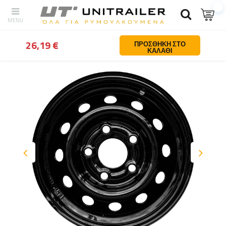
Πίσω
Σπίτι
Τροχοι ζαντες ελαστικα
Ζαντες για ρυμουλκουμενα
26,19 €
ΠΡΟΣΘΉΚΗ ΣΤΟ
ΚΑΛΆΘΙ