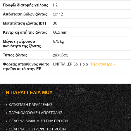
Προφίλ διατομής χείλους
H2
Απόσταση βιδών ζάντας
5x112
Μετατόπιση ζάντας (ET)
30
Κεντρική οπή της ζάντας
66,5 mm
Μέγιστη φέρουσα
675 kg
ικανότητα της ζάντας
Τύπος ζάντας
χάλυβας
Φορέας υπεύθυνος για το
UNITRAILER Sp. z o.o
Περισσότερο
προϊόν αυτό στην ΕΕ
Η ΠΑΡΑΓΓΕΛΊΑ ΜΟΥ
ΚΑΤΆΣΤΑΣΗ ΠΑΡΑΓΓΕΛΊΑΣ
ΠΑΡΑΚΟΛΟΎΘΗΣΗ ΑΠΟΣΤΟΛΉΣ
ΘΈΛΩ ΝΑ ΔΙΑΦΗΜΊΣΩ ΈΝΑ ΠΡΟΪΌΝ
ΘΈΛΩ ΝΑ ΕΠΙΣΤΡΈΨΩ ΤΟ ΠΡΟΪΌΝ