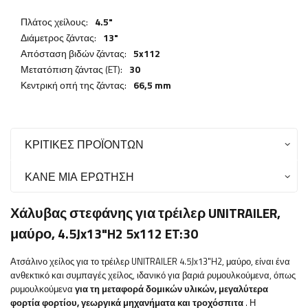
Πλάτος χείλους:
4.5"
Διάμετρος ζάντας:
13"
Απόσταση βιδών ζάντας:
5x112
Μετατόπιση ζάντας (ET):
30
Κεντρική οπή της ζάντας:
66,5 mm
ΚΡΙΤΙΚΈΣ ΠΡΟΪΌΝΤΩΝ
ΚΆΝΕ ΜΙΑ ΕΡΏΤΗΣΗ
Χάλυβας στεφάνης για τρέιλερ UNITRAILER,
μαύρο, 4.5Jx13"H2 5x112 ET:30
Ατσάλινο χείλος για το τρέιλερ UNITRAILER 4.5Jx13"H2, μαύρο,
είναι ένα
ανθεκτικό και συμπαγές χείλος, ιδανικό για βαριά ρυμουλκούμενα, όπως
ρυμουλκούμενα
για τη μεταφορά δομικών υλικών, μεγαλύτερα
φορτία φορτίου, γεωργικά μηχανήματα και τροχόσπιτα
. Η