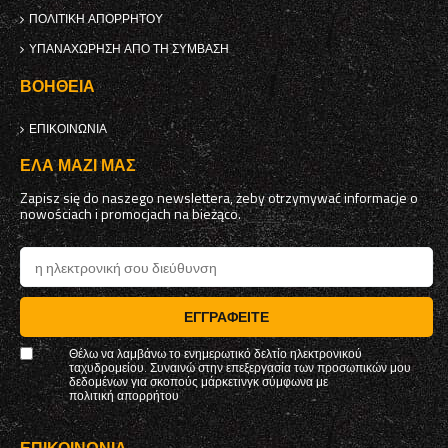
ΠΟΛΙΤΙΚΉ ΑΠΟΡΡΉΤΟΥ
ΥΠΑΝΑΧΏΡΗΣΗ ΑΠΌ ΤΗ ΣΎΜΒΑΣΗ
ΒΟΉΘΕΙΑ
ΕΠΙΚΟΙΝΩΝΊΑ
ΈΛΑ ΜΑΖΊ ΜΑΣ
Zapisz się do naszego newslettera, żeby otrzymywać informacje o
nowościach i promocjach na bieżąco.
ΕΓΓΡΑΦΕΊΤΕ
Θέλω να λαμβάνω το ενημερωτικό δελτίο ηλεκτρονικού
ταχυδρομείου. Συναινώ στην επεξεργασία των προσωπικών μου
δεδομένων για σκοπούς μάρκετινγκ σύμφωνα με
πολιτική απορρήτου