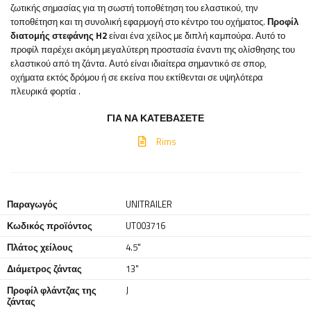
ζωτικής σημασίας για τη σωστή τοποθέτηση του ελαστικού, την
τοποθέτηση και τη συνολική εφαρμογή στο κέντρο του οχήματος.
Προφίλ
διατομής στεφάνης H2
είναι ένα χείλος με διπλή καμπούρα. Αυτό το
προφίλ παρέχει ακόμη μεγαλύτερη προστασία έναντι της ολίσθησης του
ελαστικού από τη ζάντα. Αυτό είναι ιδιαίτερα σημαντικό σε σπορ,
οχήματα εκτός δρόμου ή σε εκείνα που εκτίθενται σε υψηλότερα
πλευρικά φορτία
.
ΓΙΑ ΝΑ ΚΑΤΕΒΆΣΕΤΕ
Rims
Παραγωγός
UNITRAILER
Κωδικός προϊόντος
UT003716
Πλάτος χείλους
4.5"
Διάμετρος ζάντας
13"
Προφίλ φλάντζας της
J
ζάντας