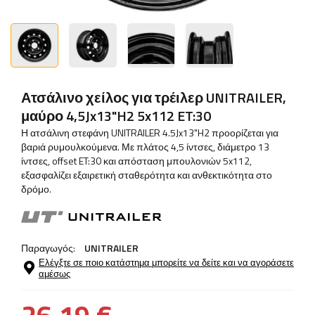
Ατσάλινο χείλος για τρέιλερ UNITRAILER,
μαύρο 4,5Jx13"H2 5x112 ET:30
Η ατσάλινη στεφάνη UNITRAILER 4.5Jx13"H2 προορίζεται για
βαριά ρυμουλκούμενα. Με πλάτος 4,5 ίντσες, διάμετρο 13
ίντσες, offset ET:30 και απόσταση μπουλονιών 5x112,
εξασφαλίζει εξαιρετική σταθερότητα και ανθεκτικότητα στο
δρόμο.
Παραγωγός:
UNITRAILER
Ελέγξτε σε ποιο κατάστημα μπορείτε να δείτε και να αγοράσετε
αμέσως