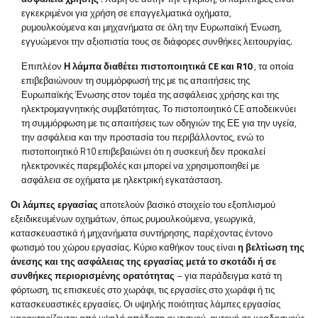
εγκεκριμένοι για χρήση σε επαγγελματικά οχήματα,
ρυμουλκούμενα και μηχανήματα σε όλη την Ευρωπαϊκή Ένωση,
εγγυώμενοι την αξιοπιστία τους σε διάφορες συνθήκες λειτουργίας.
Επιπλέον
Η λάμπα διαθέτει πιστοποιητικά CE και R10
, τα οποία
επιβεβαιώνουν τη συμμόρφωσή της με τις απαιτήσεις της
Ευρωπαϊκής Ένωσης στον τομέα της ασφάλειας χρήσης και της
ηλεκτρομαγνητικής συμβατότητας. Το πιστοποιητικό CE αποδεικνύει
τη συμμόρφωση με τις απαιτήσεις των οδηγιών της ΕΕ για την υγεία,
την ασφάλεια και την προστασία του περιβάλλοντος, ενώ το
πιστοποιητικό R10 επιβεβαιώνει ότι η συσκευή δεν προκαλεί
ηλεκτρονικές παρεμβολές και μπορεί να χρησιμοποιηθεί με
ασφάλεια σε οχήματα με ηλεκτρική εγκατάσταση.
Οι λάμπες εργασίας
αποτελούν βασικό στοιχείο του εξοπλισμού
εξειδικευμένων οχημάτων, όπως ρυμουλκούμενα, γεωργικά,
κατασκευαστικά ή μηχανήματα συντήρησης, παρέχοντας έντονο
φωτισμό του χώρου εργασίας. Κύριο καθήκον τους είναι
η βελτίωση της
άνεσης και της ασφάλειας της εργασίας μετά το σκοτάδι ή σε
συνθήκες περιορισμένης ορατότητας
– για παράδειγμα κατά τη
φόρτωση, τις επισκευές στο χωράφι, τις εργασίες στο χωράφι ή τις
κατασκευαστικές εργασίες. Οι υψηλής ποιότητας λάμπες εργασίας