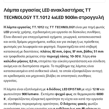
Λάμπα εργασίας LED ανακλαστήρας TT
TECHNOLOGY TT.1012 4xLED 900lm στρογγυλή
Η λάμπα εργασίας TT.1012
της
TT TECHNOLOGY
είναι μια πηγή φωτός
LED
γενικής χρήσης, σχεδιασμένη για εργασία σε δύσκολες συνθήκες.
Είναι ιδανικό για επαγγελματικά οχήματα, γεωργικά, κατασκευαστικά
και εκτός δρόμου μηχανήματα, καθώς και για σκάφη ή ως πρόσθετος
φωτισμός για λεωφορεία και φορτηγά. Χαρακτηρίζεται από στιβαρή
κατασκευή με διαστάσεις:
πλάτος 82 mm, ύψος 97 mm, βάθος 51 mm
και τροφοδοσία ρεύματος στην
περιοχή τάσης 10-30 V.
Χάρη
στο
καλώδιο μήκους 0,3 m,
επιτρέπει την εύκολη εγκατάσταση και σύνδεση
ακόμη και σε δυσπρόσιτα σημεία. Το περίβλημα της λάμπας είναι
κατασκευασμένο από ανθεκτικά υλικά, τα οποία εξασφαλίζουν αντοχή
σε κραδασμούς και μηχανικές βλάβες σε απαιτητικές συνθήκες
εργασίας.
Η λάμπα είναι εξοπλισμένη με
4 διόδους LED EPISTAR
με ισχύ
12 W
και
φωτεινότητα
900 lumens
. Εκπέμπει
ψυχρό φως
σε θερμοκρασία
6000
K
, εξασφαλίζοντας εξαιρετική ορατότητα τη νύχτα και κατά την εργασία
σε συνθήκες περιορισμένης ορατότητας.
Ο διάχυτος φακός
φωτίζει
ομοιόμορφα τον χώρο εργασίας και
η εμβέλεια έως και 85 μέτρων
το