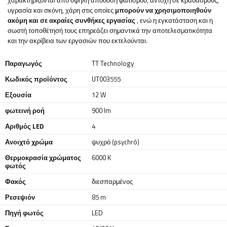
χαρακτηρίζονται από υψηλή απόδοση φωτισμού, αντοχή σε κραδασμούς,
υγρασία και σκόνη, χάρη στις οποίες
μπορούν να χρησιμοποιηθούν
ακόμη και σε ακραίες συνθήκες εργασίας
, ενώ η εγκατάσταση και η
σωστή τοποθέτησή τους επηρεάζει σημαντικά την αποτελεσματικότητα
και την ακρίβεια των εργασιών που εκτελούνται.
Παραγωγός
TT Technology
Κωδικός προϊόντος
UT003555
Εξουσία
12 W
φωτεινή ροή
900 lm
Αριθμός LED
4
Ανοιχτό χρώμα
ψυχρό (psychró)
Θερμοκρασία χρώματος
6000 K
φωτός
Φακός
διεσπαρμένος
Ρεσεψιόν
85 m
Πηγή φωτός
LED