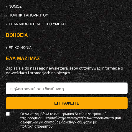
ΝΌΜΟΣ
ΠΟΛΙΤΙΚΉ ΑΠΟΡΡΉΤΟΥ
ΥΠΑΝΑΧΏΡΗΣΗ ΑΠΌ ΤΗ ΣΎΜΒΑΣΗ
ΒΟΉΘΕΙΑ
ΕΠΙΚΟΙΝΩΝΊΑ
ΈΛΑ ΜΑΖΊ ΜΑΣ
Zapisz się do naszego newslettera, żeby otrzymywać informacje o
nowościach i promocjach na bieżąco.
ΕΓΓΡΑΦΕΊΤΕ
Θέλω να λαμβάνω το ενημερωτικό δελτίο ηλεκτρονικού
ταχυδρομείου. Συναινώ στην επεξεργασία των προσωπικών μου
δεδομένων για σκοπούς μάρκετινγκ σύμφωνα με
πολιτική απορρήτου