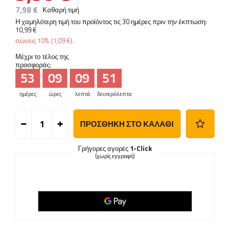
7,98 €
Καθαρή τιμή
Η χαμηλότερη τιμή του προϊόντος τις 30 ημέρες πριν την έκπτωση:
10,99 €
σώνεις
10%
(
1,09 €
).
Μέχρι το τέλος της
προσφοράς:
53
09
09
50
ημέρες
ώρες
λεπτά
δευτερόλεπτα
ΠΡΟΣΘΉΚΗ ΣΤΟ ΚΑΛΆΘΙ
Γρήγορες αγορές
1-Click
(χωρίς εγγραφή)