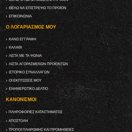
ΘΈΛΩ ΝΑ ΕΠΙΣΤΡΈΨΩ ΤΟ ΠΡΟΪΌΝ
ΕΠΙΚΟΙΝΩΝΊΑ
Ο ΛΟΓΑΡΙΑΣΜΌΣ ΜΟΥ
ΚΑΝΩ ΕΓΓΡΑΦΗ
ΚΑΛΆΘΙ
ΛΊΣΤΑ ΜΕ ΤΑ ΨΏΝΙΑ
ΛΊΣΤΑ ΑΓΟΡΑΣΜΈΝΩΝ ΠΡΟΪΌΝΤΩΝ
ΙΣΤΟΡΙΚΌ ΣΥΝΑΛΛΑΓΏΝ
ΟΙ ΕΚΠΤΏΣΕΙΣ ΜΟΥ
ΕΝΗΜΕΡΩΤΙΚΌ ΔΕΛΤΊΟ
ΚΑΝΟΝΙΣΜΟΊ
ΠΛΗΡΟΦΟΡΊΕΣ ΚΑΤΑΣΤΉΜΑΤΟΣ
ΑΠΟΣΤΟΛΉ
ΤΡΌΠΟΙ ΠΛΗΡΩΜΉΣ ΚΑΙ ΠΡΟΜΉΘΕΙΕΣ