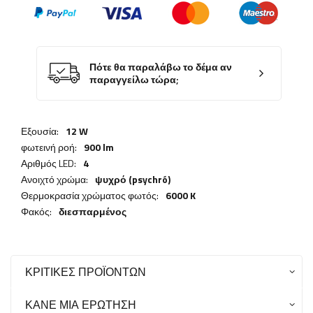
Πότε θα παραλάβω το δέμα αν
παραγγείλω τώρα;
Εξουσία:
12 W
φωτεινή ροή:
900 lm
Αριθμός LED:
4
Ανοιχτό χρώμα:
ψυχρό (psychró)
Θερμοκρασία χρώματος φωτός:
6000 K
Φακός:
διεσπαρμένος
ΚΡΙΤΙΚΈΣ ΠΡΟΪΌΝΤΩΝ
ΚΆΝΕ ΜΙΑ ΕΡΏΤΗΣΗ