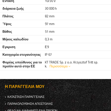
Ενταση
10/30 V
διάρκεια ζωής
30 000 h
Πλάτος
82 mm
Ύψος
97 mm
Βάθος
51 mm
Μήκος καλωδίου
0,3 m
Εγκριση
Ε9
Κατηγορία στεγανότητας
IP 67
Φορέας υπεύθυνος για το
KT TRADE Sp. z o.o. Krzysztof Tritt sp.
προϊόν αυτό στην ΕΕ
k.
Περισσότερο
Η ΠΑΡΑΓΓΕΛΊΑ ΜΟΥ
ΚΑΤΆΣΤΑΣΗ ΠΑΡΑΓΓΕΛΊΑΣ
ΠΑΡΑΚΟΛΟΎΘΗΣΗ ΑΠΟΣΤΟΛΉΣ
ΘΈΛΩ ΝΑ ΔΙΑΦΗΜΊΣΩ ΈΝΑ ΠΡΟΪΌΝ