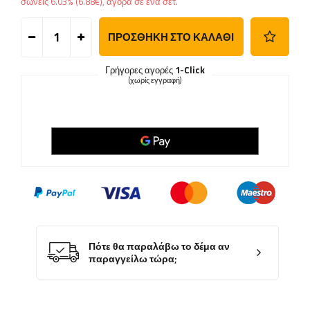
σώνεις
6.03%
(
6.88
€
), αγορά σε ένα σετ.
ΠΡΟΣΘΉΚΗ ΣΤΟ ΚΑΛΆΘΙ
Γρήγορες αγορές
1-Click
(χωρίς εγγραφή)
Πότε θα παραλάβω το δέμα αν
παραγγείλω τώρα;