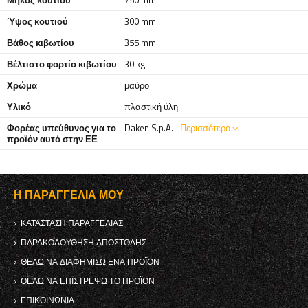
Μήκος κουτιού
750 mm
Ύψος κουτιού
300 mm
Βάθος κιβωτίου
355 mm
Βέλτιστο φορτίο κιβωτίου
30 kg
Χρώμα
μαύρο
Υλικό
πλαστική ύλη
Φορέας υπεύθυνος για το
Daken S.p.A.
Περισσότερο
προϊόν αυτό στην ΕΕ
Η ΠΑΡΑΓΓΕΛΊΑ ΜΟΥ
ΚΑΤΆΣΤΑΣΗ ΠΑΡΑΓΓΕΛΊΑΣ
ΠΑΡΑΚΟΛΟΎΘΗΣΗ ΑΠΟΣΤΟΛΉΣ
ΘΈΛΩ ΝΑ ΔΙΑΦΗΜΊΣΩ ΈΝΑ ΠΡΟΪΌΝ
ΘΈΛΩ ΝΑ ΕΠΙΣΤΡΈΨΩ ΤΟ ΠΡΟΪΌΝ
ΕΠΙΚΟΙΝΩΝΊΑ