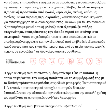
και νάιλον, επιπρόσθετα ενισχυμένο με νευρώσεις, γεγονός που αυξάνει
την αντοχή και την αντοχή του σε μηχανικές βλάβες.
Το υλικό παρέχει
εξαιρετική προστασία από φωτιά, νερό, οξέα, σκόνη, καύσιμα,
ακτίνες UV και ακραίες θερμοκρασίες
, καθιστώντας το ιδανική λύση
για εντατική χρήση σε δύσκολες συνθήκες. Το κάλυμμα του κουτιού είναι
εξοπλισμένο με μια ελαστική φλάντζα που
εξασφαλίζει πλήρη
στεγανότητα, αποτρέποντας την είσοδο νερού και σκόνης στο
εσωτερικό
. Αυτός ο σχεδιασμός προστατεύει αποτελεσματικά τα
αποθηκευμένα εργαλεία και τον εξοπλισμό από επιβλαβείς εξωτερικούς
παράγοντες, κάτι που είναι ιδιαίτερα σημαντικό σε περίπτωση εντατικής
χρήσης σε εργοτάξια ή σε δύσκολες καιρικές συνθήκες.
Η εργαλειοθήκη είναι
πιστοποιημένη από την TÜV Rheinland
, η
οποία επιβεβαιώνει
την υψηλή ποιότητα και τη συμμόρφωσή της με
τα διεθνή πρότυπα ασφαλείας
στις οδικές μεταφορές. Το πιστοποιητικό
TÜV είναι ένα πιστοποιητικό επιτυχίας αυστηρών δοκιμών,
διασφαλίζοντας την αξιοπιστία, την ανθεκτικότητα και την ασφαλή χρήση
του προϊόντος σε απαιτητικές συνθήκες λειτουργίας.
Η εργαλειοθήκη είναι βασικό
στοιχείο του εξοπλισμού