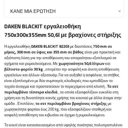
ΚΆΝΕ ΜΙΑ ΕΡΏΤΗΣΗ
DAKEN BLACKIT εργαλειοθήκη
750x300x355mm 50,6l με βραχίονες στήριξης
Η εργαλειοθήκη
DAKEN BLACKIT 82203
με διαστάσεις
750 mm σε
μήκος, 300 mm σε ύψος και 355 mm σε βάθος
είναι μια πρακτική και
αξιόπιστη λύση για την αποθήκευση του απαραίτητου εξοπλισμού σε
οχήματα και ρυμουλκούμενα. Με
χωρητικότητα 50,6 λίτρων
και
βέλτιστο φορτίο 30 kg
, επιτρέπει την ασφαλή και άνετη αποθήκευση
εργαλείων και άλλων αξεσουάρ.
Για να αυξηθεί η ασφάλεια, το στήθος
είναι εξοπλισμένο με δύο συμπαγείς κλειδαριές που εμποδίζουν το
τυχαίο άνοιγμα και προστατεύουν το περιεχόμενο από κλοπή
.
Το σετ
περιλαμβάνει τέσσερα κλειδιά
, τα οποία εξασφαλίζουν ευκολία στη
χρήση και τη δυνατότητα κοινής χρήσης του κουτιού με άλλα άτομα στην
ομάδα
.
Επιπλέον,
το σετ περιλαμβάνει βραχίονες στήριξης
με
χωρητικότητα φορτίου έως 200 kg, που εξασφαλίζουν σταθερή και
ασφαλή τοποθέτηση του κιβωτίου σε όχημα ή ρυμουλκούμενο.
Το κουτί είναι κατασκευασμένο από υψηλής ποιότητας πολυπροπυλένιο