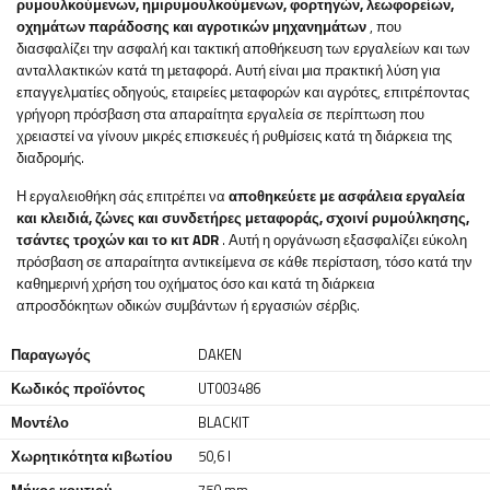
ρυμουλκούμενων, ημιρυμουλκούμενων, φορτηγών, λεωφορείων,
οχημάτων παράδοσης και αγροτικών μηχανημάτων
, που
διασφαλίζει την ασφαλή και τακτική αποθήκευση των εργαλείων και των
ανταλλακτικών κατά τη μεταφορά. Αυτή είναι μια πρακτική λύση για
επαγγελματίες οδηγούς, εταιρείες μεταφορών και αγρότες, επιτρέποντας
γρήγορη πρόσβαση στα απαραίτητα εργαλεία σε περίπτωση που
χρειαστεί να γίνουν μικρές επισκευές ή ρυθμίσεις κατά τη διάρκεια της
διαδρομής.
Η εργαλειοθήκη σάς επιτρέπει να
αποθηκεύετε με ασφάλεια εργαλεία
και κλειδιά, ζώνες και συνδετήρες μεταφοράς, σχοινί ρυμούλκησης,
τσάντες τροχών και το κιτ ADR
. Αυτή η οργάνωση εξασφαλίζει εύκολη
πρόσβαση σε απαραίτητα αντικείμενα σε κάθε περίσταση, τόσο κατά την
καθημερινή χρήση του οχήματος όσο και κατά τη διάρκεια
απροσδόκητων οδικών συμβάντων ή εργασιών σέρβις.
Παραγωγός
DAKEN
Κωδικός προϊόντος
UT003486
Μοντέλο
BLACKIT
Χωρητικότητα κιβωτίου
50,6 l