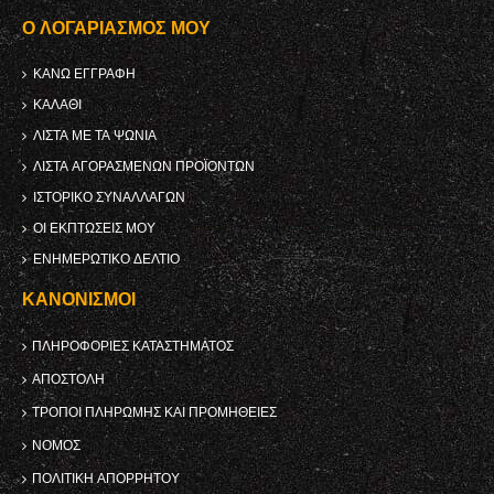
Ο ΛΟΓΑΡΙΑΣΜΌΣ ΜΟΥ
ΚΑΝΩ ΕΓΓΡΑΦΗ
ΚΑΛΆΘΙ
ΛΊΣΤΑ ΜΕ ΤΑ ΨΏΝΙΑ
ΛΊΣΤΑ ΑΓΟΡΑΣΜΈΝΩΝ ΠΡΟΪΌΝΤΩΝ
ΙΣΤΟΡΙΚΌ ΣΥΝΑΛΛΑΓΏΝ
ΟΙ ΕΚΠΤΏΣΕΙΣ ΜΟΥ
ΕΝΗΜΕΡΩΤΙΚΌ ΔΕΛΤΊΟ
ΚΑΝΟΝΙΣΜΟΊ
ΠΛΗΡΟΦΟΡΊΕΣ ΚΑΤΑΣΤΉΜΑΤΟΣ
ΑΠΟΣΤΟΛΉ
ΤΡΌΠΟΙ ΠΛΗΡΩΜΉΣ ΚΑΙ ΠΡΟΜΉΘΕΙΕΣ
ΝΌΜΟΣ
ΠΟΛΙΤΙΚΉ ΑΠΟΡΡΉΤΟΥ