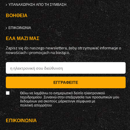
ΥΠΑΝΑΧΏΡΗΣΗ ΑΠΌ ΤΗ ΣΎΜΒΑΣΗ
ΒΟΉΘΕΙΑ
ΕΠΙΚΟΙΝΩΝΊΑ
ΈΛΑ ΜΑΖΊ ΜΑΣ
Zapisz się do naszego newslettera, żeby otrzymywać informacje o
nowościach i promocjach na bieżąco.
ΕΓΓΡΑΦΕΊΤΕ
Θέλω να λαμβάνω το ενημερωτικό δελτίο ηλεκτρονικού
ταχυδρομείου. Συναινώ στην επεξεργασία των προσωπικών μου
δεδομένων για σκοπούς μάρκετινγκ σύμφωνα με
πολιτική απορρήτου
ΕΠΙΚΟΙΝΩΝΊΑ