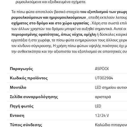
ρυμουλκούμενα και εξειδικευμένα οχήματα.
Τα πίσω φώτα αποτελούν βασικό στοιχείο
του εξοπλισμού των γεωρ
ρυμουλκούμενων και ημιρυμουλκούμενων
, επειδή εκτελούν λειτο
οχήματος στο δρόμο και στο χώρο εργασίας
. Χάρη στα σωστά επιλ
των άλλων χρηστών του δρόμου μπορεί να αυξηθεί σημαντικά. Αυτοί ο
περιορισμένης ορατότητας, όπως νύχτα, ομίχλη
ή δύσκολες καιρικ
εργοτάξια ή στο χωράφι, τα πίσω φώτα ενημερώνουν τους άλλους χειρισ
τον κίνδυνο σύγκρουσης. Η χρήση πίσω φώτων υψηλής ποιότητας όχι μόν
την ανθεκτικότητα και την αξιοπιστία του εξοπλισμού σε απαιτητικές συ
Παραγωγός
ASPÖCK
Κωδικός προϊόντος
UT002984
Μοντέλο
LED σημείου αυτιο
Σελίδα συναρμολόγησης
αριστερά
Πηγή φωτός
LED
Ενταση
12/24 V
Τύπος σύνδεσης
Καλώδιο mπαγιονέ