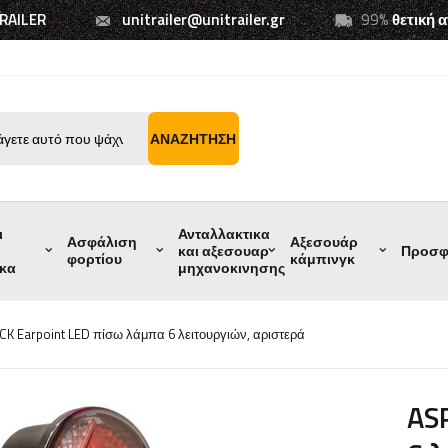
TRAILER
unitrailer@unitrailer.gr
99%
θετική 
ΑΝΑΖΉΤΗΣΗ
ι
Ανταλλακτικα
Ασφάλιση
Αξεσουάρ
και αξεσουαρ
Προσφ
φορτίου
κάμπινγκ
ικα
μηχανοκινησης
K Earpoint LED πίσω λάμπα 6 λειτουργιών, αριστερά
AS