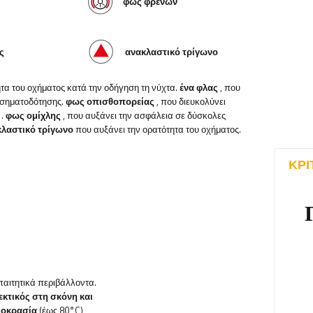
φως φρένων
ς
ανακλαστικό τρίγωνο
ητα του οχήματος κατά την οδήγηση τη νύχτα.
ένα φλας
, που
 σηματοδότησης.
φως οπισθοπορείας
, που διευκολύνει
.
φως ομίχλης
, που αυξάνει την ασφάλεια σε δύσκολες
κλαστικό τρίγωνο
που αυξάνει την ορατότητα του οχήματος.
ΚΡΙ
απαιτητικά περιβάλλοντα.
κτικός στη σκόνη και
μοκρασία
(έως 80°C),