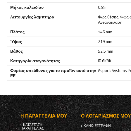
Μήκος καλωδίου
0,8 m
Λειτουργίες λαμπτήρα
Φως θέσης
,
Φως 
Αντανάκλαση
Πλάτος
146 mm
Ύψος
219 mm
Βάθος
52,5 mm
Κατηγορία στεγανότητας
IP 6K9K
Φορέας υπεύθυνος για το προϊόν αυτό στην
Aspöck Systems Pol
ΕΕ
Η ΠΑΡΑΓΓΕΛΊΑ ΜΟΥ
Ο ΛΟΓΑΡΙΑΣΜΌΣ ΜΟ
ΚΑΤΆΣΤΑΣΗ
ΚΑΝΩ ΕΓΓΡΑΦΗ
ΠΑΡΑΓΓΕΛΊΑΣ