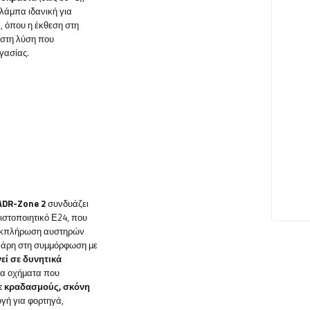
λάμπα ιδανική για
 όπου η έκθεση στη
πιστη λύση που
γασίας.
ADR-Zone 2
συνδυάζει
ιστοποιητικό Ε24, που
 εκπλήρωση αυστηρών
 Χάρη στη συμμόρφωση με
εί σε δυνητικά
για οχήματα που
ε κραδασμούς, σκόνη
ογή για φορτηγά,