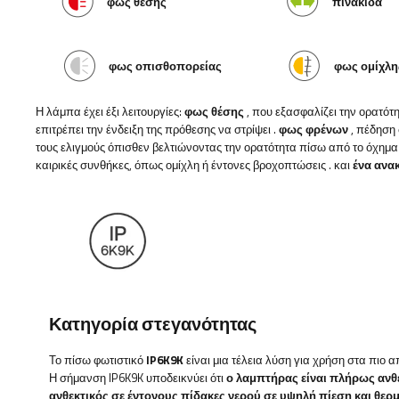
φως θέσης
πινακίδα
φως οπισθοπορείας
φως ομίχλη
Η λάμπα έχει έξι λειτουργίες:
φως θέσης
, που εξασφαλίζει την ορατότ
επιτρέπει την ένδειξη της πρόθεσης να στρίψει
.
φως φρένων
, πέδηση
τους ελιγμούς όπισθεν βελτιώνοντας την ορατότητα πίσω από το όχημα
καιρικές συνθήκες, όπως ομίχλη ή έντονες βροχοπτώσεις
. και
ένα ανα
Κατηγορία στεγανότητας
Το πίσω φωτιστικό
IP6K9K
είναι μια τέλεια λύση για χρήση στα πιο 
Η σήμανση IP6K9K υποδεικνύει ότι
ο λαμπτήρας είναι πλήρως ανθε
ανθεκτικός σε έντονους πίδακες νερού σε υψηλή πίεση και θερ