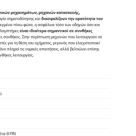
γικών μηχανημάτων, μηχανών κατασκευής,
υργία σηματοδότησης και
διασφαλίζουν την ορατότητα του
εγμένα πίσω φώτα, η ασφάλεια τόσο των οδηγών όσο και
ι λαμπτήρες
είναι ιδιαίτερα σημαντικοί σε συνθήκες
ές συνθήκες. Στην περίπτωση μηχανών που λειτουργούν σε
τές για τη θέση του οχήματος, γεγονός που ελαχιστοποιεί
ο πληροί τις νομικές απαιτήσεις, αλλά βελτιώνει επίσης
νθήκες λειτουργίας.
ύ
τα 8 PIN