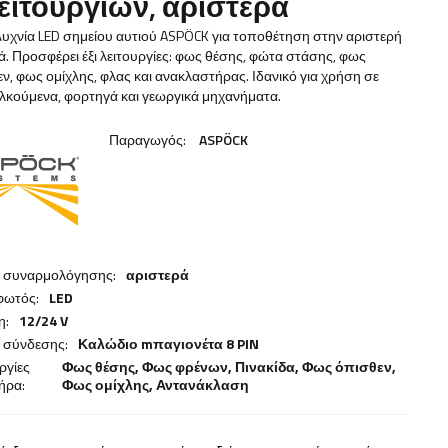
λειτουργιών, αριστερά
υχνία LED σημείου αυτιού ASPÖCK για τοποθέτηση στην αριστερή
. Προσφέρει έξι λειτουργίες: φως θέσης, φώτα στάσης, φως
ν, φως ομίχλης, φλας και ανακλαστήρας. Ιδανικό για χρήση σε
λκούμενα, φορτηγά και γεωργικά μηχανήματα.
Παραγωγός:
ASPÖCK
α συναρμολόγησης:
αριστερά
φωτός:
LED
η:
12/24 V
 σύνδεσης:
Καλώδιο mπαγιονέτα 8 PIN
ργίες
Φως θέσης,
Φως φρένων
,
Πινακίδα
,
Φως όπισθεν
,
ήρα:
Φως ομίχλης
,
Αντανάκλαση