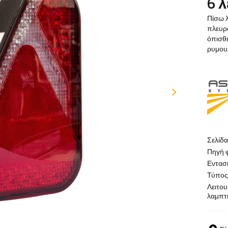
6 
Πίσω λ
πλευρά
όπισθε
ρυμου
Σελίδ
Πηγή 
Εντασ
Τύπος
Λειτου
λαμπτ