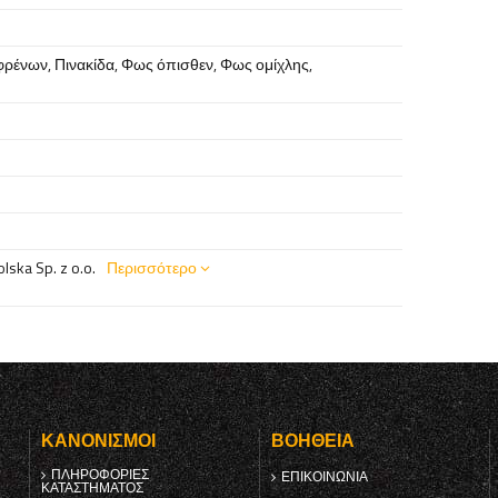
φρένων
,
Πινακίδα
,
Φως όπισθεν
,
Φως ομίχλης
,
ska Sp. z o.o.
Περισσότερο
Υ
ΚΑΝΟΝΙΣΜΟΊ
ΒΟΉΘΕΙΑ
ΠΛΗΡΟΦΟΡΊΕΣ
ΕΠΙΚΟΙΝΩΝΊΑ
ΚΑΤΑΣΤΉΜΑΤΟΣ