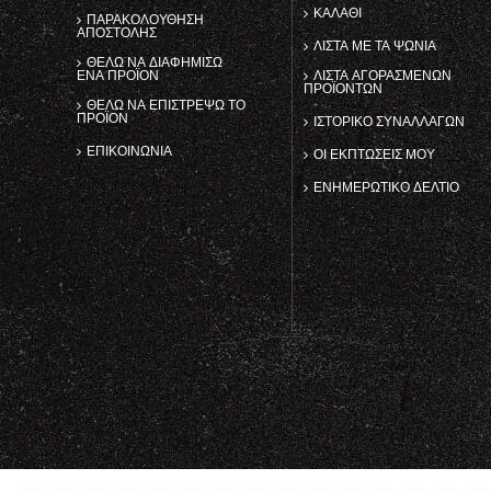
ΚΑΛΆΘΙ
ΠΑΡΑΚΟΛΟΎΘΗΣΗ
ΑΠΟΣΤΟΛΉΣ
ΛΊΣΤΑ ΜΕ ΤΑ ΨΏΝΙΑ
ΘΈΛΩ ΝΑ ΔΙΑΦΗΜΊΣΩ
ΈΝΑ ΠΡΟΪΌΝ
ΛΊΣΤΑ ΑΓΟΡΑΣΜΈΝΩΝ
ΠΡΟΪΌΝΤΩΝ
ΘΈΛΩ ΝΑ ΕΠΙΣΤΡΈΨΩ ΤΟ
ΠΡΟΪΌΝ
ΙΣΤΟΡΙΚΌ ΣΥΝΑΛΛΑΓΏΝ
ΕΠΙΚΟΙΝΩΝΊΑ
ΟΙ ΕΚΠΤΏΣΕΙΣ ΜΟΥ
ΕΝΗΜΕΡΩΤΙΚΌ ΔΕΛΤΊΟ