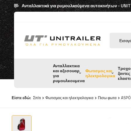
Ανταλλακτικά για ρυμουλκούμενα αυτοκινήτων - UNI
Ανταλλακτικα
Τροχο
και αξεσουαρ
Φωτισμος και
ζαντες
για
ηλεκτρολογικα
ελαστ
ρυμουλκουμενα
Είστε εδώ:
Σπίτι
Φωτισμος και ηλεκτρολογικα
Πισω φωτα
ASPÖC