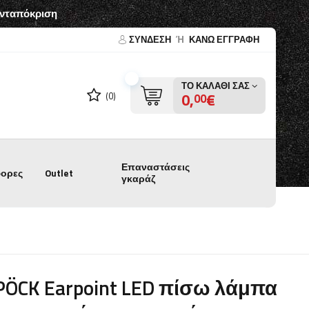
ανταπόκριση
ΣΎΝΔΕΣΗ
Ή
ΚΑΝΩ ΕΓΓΡΑΦΗ
ΤΟ ΚΑΛΆΘΙ ΣΑΣ
0,
€
(0)
00
Επαναστάσεις
ορες
Outlet
γκαράζ
PÖCK Earpoint LED πίσω λάμπα