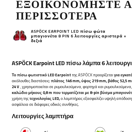
ΕΞΟΙΚΟΝΟΜΉΣΤΕ 
ΠΕΡΙΣΣΌΤΕΡΑ
ASPÖCK EARPOINT LED πίσω φώτα
μπαγιονέτα 8 PIN 6 λειτουργίες αριστερά +
δεξιά
ASPÖCK Earpoint
LED πίσω λάμπα 6 λειτουργ
Το πίσω φωτιστικό LED Earpoint
της ASPÖCK προορίζεται
για εγκα
ακόλουθες διαστάσεις:
πλάτος
146 mm, ύψος 219 mm, βάθος 52,5 
24 V
, χρησιμοποιείται σε ρυμουλκούμενα, φορτηγά και ρυμουλκούμενα, 
καλώδιο μήκους 0,8 m που τερματίζεται με 8-pin βύσμα μπαγιονέτ
χρήση της
τεχνολογίας LED,
ο λαμπτήρας εξασφαλίζει υψηλή απόδοση,
ασφάλεια σε διάφορες οδικές συνθήκες.
Λειτουργίες λαμπτήρα