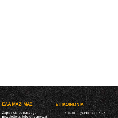
ΈΛΑ ΜΑΖΊ ΜΑΣ
ΕΠΙΚΟΙΝΩΝΊΑ
Zapisz się do naszego
UNITRAILER@UNITRAILER.GR
newslettera, żeby otrzymywać