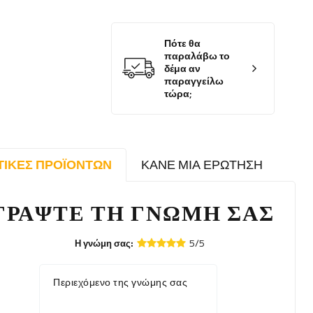
Πότε θα
παραλάβω το
δέμα αν
παραγγείλω
τώρα;
ΤΙΚΈΣ ΠΡΟΪΌΝΤΩΝ
ΚΆΝΕ ΜΙΑ ΕΡΏΤΗΣΗ
ΓΡΆΨΤΕ ΤΗ ΓΝΏΜΗ ΣΑΣ
5/5
Η γνώμη σας:
Περιεχόμενο της γνώμης σας