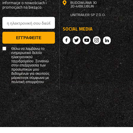
informacje o nowościach i
BUDOWLANA 30
20-469
LUBLIN
promocjach na bieżąco.
UNITRAILER SP. Z O.O.
SOCIAL MEDIA
ΕΓΓΡΑΦΕΊΤΕ
Θέλω να λαμβάνω το
ενημερωτικό δελτίο
ηλεκτρονικού
ταχυδρομείου. Συναινώ
στην επεξεργασία των
προσωπικών μου
δεδομένων για σκοπούς
μάρκετινγκ σύμφωνα με
πολιτική απορρήτου