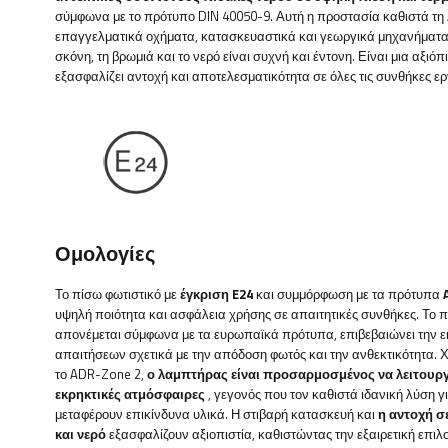
σύμφωνα με το πρότυπο DIN 40050-9. Αυτή η προστασία καθιστά τη 
επαγγελματικά οχήματα, κατασκευαστικά και γεωργικά μηχανήματα,
σκόνη, τη βρωμιά και το νερό είναι συχνή και έντονη. Είναι μια αξιό
εξασφαλίζει αντοχή και αποτελεσματικότητα σε όλες τις συνθήκες ερ
Ομολογίες
Το πίσω φωτιστικό με
έγκριση E24
και συμμόρφωση με τα πρότυπα
υψηλή ποιότητα και ασφάλεια χρήσης σε απαιτητικές συνθήκες. Το π
απονέμεται σύμφωνα με τα ευρωπαϊκά πρότυπα, επιβεβαιώνει την
απαιτήσεων σχετικά με την απόδοση φωτός και την ανθεκτικότητα.
το ADR-Zone 2,
ο λαμπτήρας είναι προσαρμοσμένος να λειτουργ
εκρηκτικές ατμόσφαιρες
, γεγονός που τον καθιστά ιδανική λύση 
μεταφέρουν επικίνδυνα υλικά. Η στιβαρή κατασκευή και
η αντοχή σ
και νερό
εξασφαλίζουν αξιοπιστία, καθιστώντας την εξαιρετική επιλ