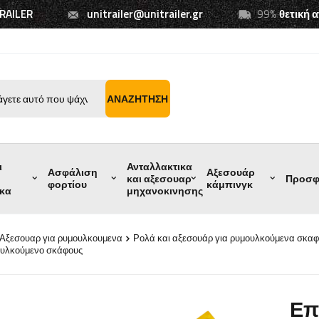
TRAILER
unitrailer@unitrailer.gr
99%
θετική 
ΑΝΑΖΉΤΗΣΗ
ι
Ανταλλακτικα
Ασφάλιση
Αξεσουάρ
και αξεσουαρ
Προσφ
φορτίου
κάμπινγκ
ικα
μηχανοκινησης
Αξεσουαρ για ρυμουλκουμενα
Ρολά και αξεσουάρ για ρυμουλκούμενα σκα
μουλκούμενο σκάφους
Επ