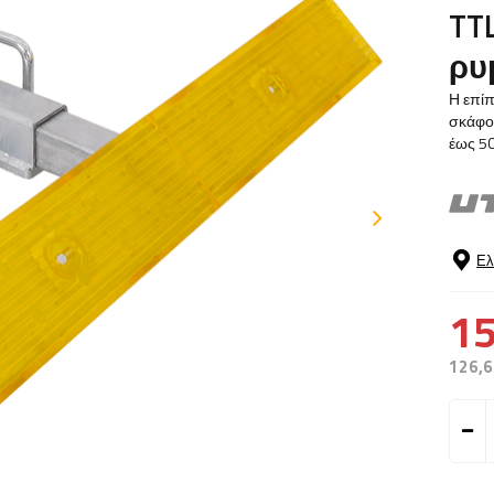
TTL
ρυ
Η επίπ
σκάφος
έως 50
Ελ
15
126,6