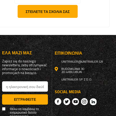
ΣΤΕΊΛΕΤΕ ΤΑ ΣΧΌΛΙΆ ΣΑΣ
ΈΛΑ ΜΑΖΊ ΜΑΣ
ΕΠΙΚΟΙΝΩΝΊΑ
Zapisz się do naszego
UNITRAILER@UNITRAILER.GR
newslettera, żeby otrzymywać
informacje o nowościach i
BUDOWLANA 30
20-469
LUBLIN
promocjach na bieżąco.
UNITRAILER SP. Z O.O.
SOCIAL MEDIA
ΕΓΓΡΑΦΕΊΤΕ
Θέλω να λαμβάνω το
ενημερωτικό δελτίο