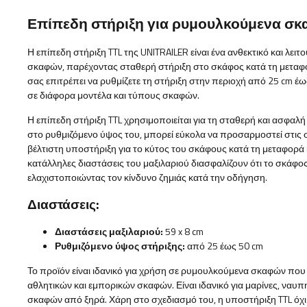
Επίπεδη στήριξη για ρυμουλκούμενα σ
Η επίπεδη στήριξη TTL της UNITRAILER είναι ένα ανθεκτικό και λει
σκαφών, παρέχοντας σταθερή στήριξη στο σκάφος κατά τη μεταφ
σας επιτρέπει να ρυθμίζετε τη στήριξη στην περιοχή από 25 cm έ
σε διάφορα μοντέλα και τύπους σκαφών.
Η επίπεδη στήριξη TTL χρησιμοποιείται για τη σταθερή και ασφ
στο ρυθμιζόμενο ύψος του, μπορεί εύκολα να προσαρμοστεί στις 
βέλτιστη υποστήριξη για το κύτος του σκάφους κατά τη μεταφορά
κατάλληλες διαστάσεις του μαξιλαριού διασφαλίζουν ότι το σκάφος
ελαχιστοποιώντας τον κίνδυνο ζημιάς κατά την οδήγηση.
Διαστάσεις:
Διαστάσεις μαξιλαριού:
59 x 8 cm
Ρυθμιζόμενο ύψος στήριξης:
από 25 έως 50 cm
Το προϊόν είναι ιδανικό για χρήση σε ρυμουλκούμενα σκαφών πο
αθλητικών και εμπορικών σκαφών. Είναι ιδανικό για μαρίνες, ναυπ
σκαφών από ξηρά. Χάρη στο σχεδιασμό του, η υποστήριξη TTL όχι 