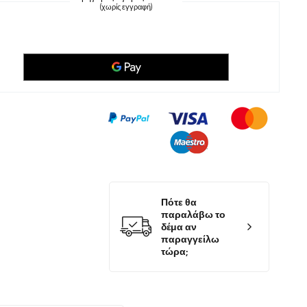
(χωρίς εγγραφή)
Πότε θα
παραλάβω το
δέμα αν
παραγγείλω
τώρα;