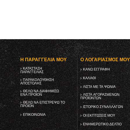
Η ΠΑΡΑΓΓΕΛΊΑ ΜΟΥ
Ο ΛΟΓΑΡΙΑΣΜΌΣ ΜΟ
ΚΑΤΆΣΤΑΣΗ
ΚΑΝΩ ΕΓΓΡΑΦΗ
ΠΑΡΑΓΓΕΛΊΑΣ
ΚΑΛΆΘΙ
ΠΑΡΑΚΟΛΟΎΘΗΣΗ
ΑΠΟΣΤΟΛΉΣ
ΛΊΣΤΑ ΜΕ ΤΑ ΨΏΝΙΑ
ΘΈΛΩ ΝΑ ΔΙΑΦΗΜΊΣΩ
ΈΝΑ ΠΡΟΪΌΝ
ΛΊΣΤΑ ΑΓΟΡΑΣΜΈΝΩΝ
ΠΡΟΪΌΝΤΩΝ
ΘΈΛΩ ΝΑ ΕΠΙΣΤΡΈΨΩ ΤΟ
ΠΡΟΪΌΝ
ΙΣΤΟΡΙΚΌ ΣΥΝΑΛΛΑΓΏΝ
ΕΠΙΚΟΙΝΩΝΊΑ
ΟΙ ΕΚΠΤΏΣΕΙΣ ΜΟΥ
ΕΝΗΜΕΡΩΤΙΚΌ ΔΕΛΤΊΟ