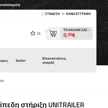
ανταπόκριση
ΣΎΝΔΕΣΗ
Ή
ΚΑΝΩ ΕΓΓΡΑΦΗ
ΤΟ ΚΑΛΆΘΙ ΣΑΣ
0,
€
(0)
00
Επαναστάσεις
ορες
Outlet
γκαράζ
φών
ίπεδη στήριξη UNITRAILER