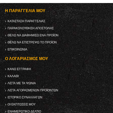
Η ΠΑΡΑΓΓΕΛΊΑ ΜΟΥ
ΚΑΤΆΣΤΑΣΗ ΠΑΡΑΓΓΕΛΊΑΣ
ΠΑΡΑΚΟΛΟΎΘΗΣΗ ΑΠΟΣΤΟΛΉΣ
ΘΈΛΩ ΝΑ ΔΙΑΦΗΜΊΣΩ ΈΝΑ ΠΡΟΪΌΝ
ΘΈΛΩ ΝΑ ΕΠΙΣΤΡΈΨΩ ΤΟ ΠΡΟΪΌΝ
ΕΠΙΚΟΙΝΩΝΊΑ
Ο ΛΟΓΑΡΙΑΣΜΌΣ ΜΟΥ
ΚΑΝΩ ΕΓΓΡΑΦΗ
ΚΑΛΆΘΙ
ΛΊΣΤΑ ΜΕ ΤΑ ΨΏΝΙΑ
ΛΊΣΤΑ ΑΓΟΡΑΣΜΈΝΩΝ ΠΡΟΪΌΝΤΩΝ
ΙΣΤΟΡΙΚΌ ΣΥΝΑΛΛΑΓΏΝ
ΟΙ ΕΚΠΤΏΣΕΙΣ ΜΟΥ
ΕΝΗΜΕΡΩΤΙΚΌ ΔΕΛΤΊΟ