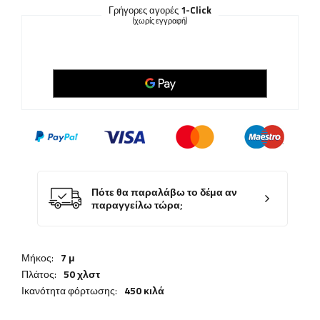
Γρήγορες αγορές
1-Click
(χωρίς εγγραφή)
Πότε θα παραλάβω το δέμα αν
παραγγείλω τώρα;
Μήκος:
7 μ
Πλάτος:
50 χλστ
Ικανότητα φόρτωσης:
450 κιλά