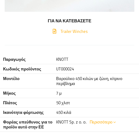
ΓΙΑ ΝΑ ΚΑΤΕΒΆΣΕΤΕ
Trailer Winches
Παραγωγός
KNOTT
Κωδικός προϊόντος
UT000024
Μοντέλο
Βαρούλκο 450 κιλών με ζώνη, κίτρινο
περίβλημα
Μήκος
7 μ
Πλάτος
50 χλστ
Ικανότητα φόρτωσης
450 κιλά
Φορέας υπεύθυνος για το
KNOTT Sp. z o. o.
Περισσότερο
προϊόν αυτό στην ΕΕ