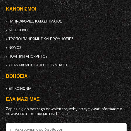
ΚΑΝΟΝΙΣΜΟΊ
ΠΛΗΡΟΦΟΡΊΕΣ ΚΑΤΑΣΤΉΜΑΤΟΣ
ΑΠΟΣΤΟΛΉ
ΤΡΌΠΟΙ ΠΛΗΡΩΜΉΣ ΚΑΙ ΠΡΟΜΉΘΕΙΕΣ
ΝΌΜΟΣ
ΠΟΛΙΤΙΚΉ ΑΠΟΡΡΉΤΟΥ
ΥΠΑΝΑΧΏΡΗΣΗ ΑΠΌ ΤΗ ΣΎΜΒΑΣΗ
ΒΟΉΘΕΙΑ
ΕΠΙΚΟΙΝΩΝΊΑ
ΈΛΑ ΜΑΖΊ ΜΑΣ
Zapisz się do naszego newslettera, żeby otrzymywać informacje o
nowościach i promocjach na bieżąco.