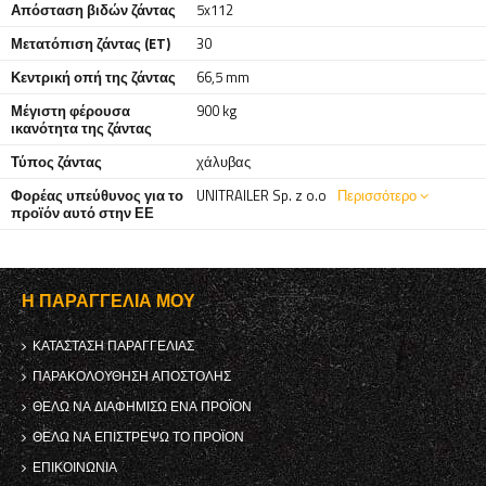
Απόσταση βιδών ζάντας
5x112
Μετατόπιση ζάντας (ET)
30
Κεντρική οπή της ζάντας
66,5 mm
Μέγιστη φέρουσα
900 kg
ικανότητα της ζάντας
Τύπος ζάντας
χάλυβας
Φορέας υπεύθυνος για το
UNITRAILER Sp. z o.o
Περισσότερο
προϊόν αυτό στην ΕΕ
Η ΠΑΡΑΓΓΕΛΊΑ ΜΟΥ
ΚΑΤΆΣΤΑΣΗ ΠΑΡΑΓΓΕΛΊΑΣ
ΠΑΡΑΚΟΛΟΎΘΗΣΗ ΑΠΟΣΤΟΛΉΣ
ΘΈΛΩ ΝΑ ΔΙΑΦΗΜΊΣΩ ΈΝΑ ΠΡΟΪΌΝ
ΘΈΛΩ ΝΑ ΕΠΙΣΤΡΈΨΩ ΤΟ ΠΡΟΪΌΝ
ΕΠΙΚΟΙΝΩΝΊΑ