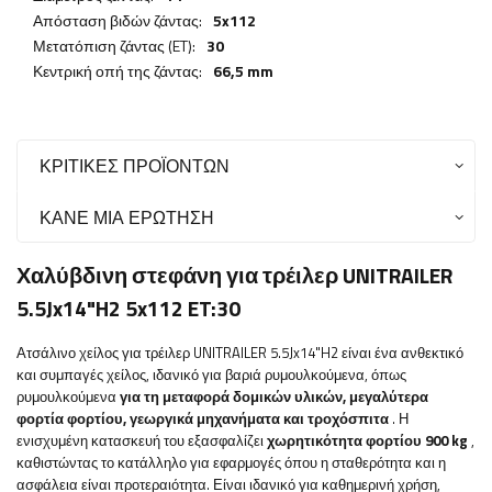
Απόσταση βιδών ζάντας:
5x112
Μετατόπιση ζάντας (ET):
30
Κεντρική οπή της ζάντας:
66,5 mm
ΚΡΙΤΙΚΈΣ ΠΡΟΪΌΝΤΩΝ
ΚΆΝΕ ΜΙΑ ΕΡΏΤΗΣΗ
Χαλύβδινη στεφάνη για τρέιλερ UNITRAILER
5.5Jx14"H2 5x112 ET:30
Ατσάλινο χείλος για τρέιλερ UNITRAILER 5.5Jx14"H2
είναι ένα ανθεκτικό
και συμπαγές χείλος, ιδανικό για βαριά ρυμουλκούμενα, όπως
ρυμουλκούμενα
για τη μεταφορά δομικών υλικών, μεγαλύτερα
φορτία φορτίου, γεωργικά μηχανήματα και τροχόσπιτα
. Η
ενισχυμένη κατασκευή του εξασφαλίζει
χωρητικότητα φορτίου 900 kg
,
καθιστώντας το κατάλληλο για εφαρμογές όπου η σταθερότητα και η
ασφάλεια είναι προτεραιότητα.
Είναι
ιδανικό για καθημερινή χρήση,