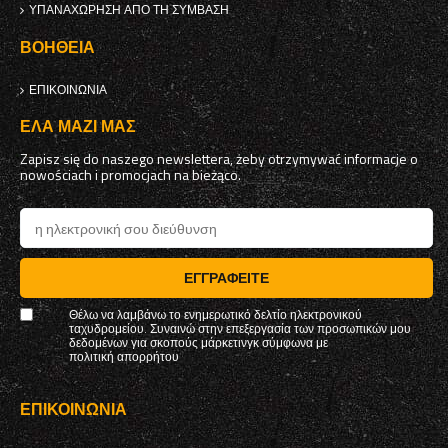
ΥΠΑΝΑΧΏΡΗΣΗ ΑΠΌ ΤΗ ΣΎΜΒΑΣΗ
ΒΟΉΘΕΙΑ
ΕΠΙΚΟΙΝΩΝΊΑ
ΈΛΑ ΜΑΖΊ ΜΑΣ
Zapisz się do naszego newslettera, żeby otrzymywać informacje o
nowościach i promocjach na bieżąco.
ΕΓΓΡΑΦΕΊΤΕ
Θέλω να λαμβάνω το ενημερωτικό δελτίο ηλεκτρονικού
ταχυδρομείου. Συναινώ στην επεξεργασία των προσωπικών μου
δεδομένων για σκοπούς μάρκετινγκ σύμφωνα με
πολιτική απορρήτου
ΕΠΙΚΟΙΝΩΝΊΑ