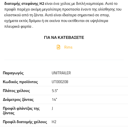
διατομής στεφάνης H2
είναι ένα χείλος με διπλή καμπούρα. Αυτό το
προφίλ παρέχει ακόμη μεγαλύτερη προστασία έναντι της ολίσθησης του
ελαστικού από τη ζάντα. Αυτό είναι ιδιαίτερα σημαντικό σε σπορ,
οχήματα εκτός δρόμου ή σε εκείνα που εκτίθενται σε υψηλότερα
πλευρικά φορτία
.
ΓΙΑ ΝΑ ΚΑΤΕΒΆΣΕΤΕ
Rims
Παραγωγός
UNITRAILER
Κωδικός προϊόντος
UT000208
Πλάτος χείλους
5.5"
Διάμετρος ζάντας
14"
Προφίλ φλάντζας της
J
ζάντας
Προφίλ διατομής χείλους
H2