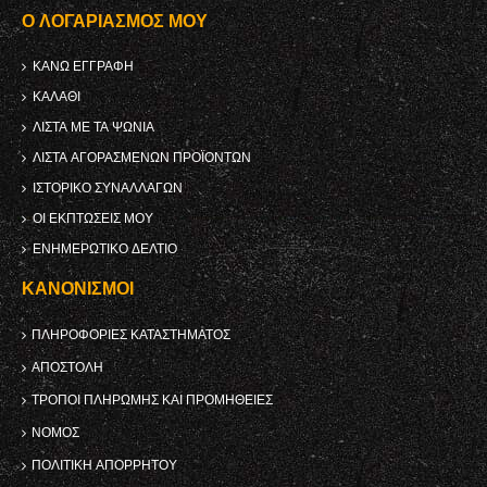
Ο ΛΟΓΑΡΙΑΣΜΌΣ ΜΟΥ
ΚΑΝΩ ΕΓΓΡΑΦΗ
ΚΑΛΆΘΙ
ΛΊΣΤΑ ΜΕ ΤΑ ΨΏΝΙΑ
ΛΊΣΤΑ ΑΓΟΡΑΣΜΈΝΩΝ ΠΡΟΪΌΝΤΩΝ
ΙΣΤΟΡΙΚΌ ΣΥΝΑΛΛΑΓΏΝ
ΟΙ ΕΚΠΤΏΣΕΙΣ ΜΟΥ
ΕΝΗΜΕΡΩΤΙΚΌ ΔΕΛΤΊΟ
ΚΑΝΟΝΙΣΜΟΊ
ΠΛΗΡΟΦΟΡΊΕΣ ΚΑΤΑΣΤΉΜΑΤΟΣ
ΑΠΟΣΤΟΛΉ
ΤΡΌΠΟΙ ΠΛΗΡΩΜΉΣ ΚΑΙ ΠΡΟΜΉΘΕΙΕΣ
ΝΌΜΟΣ
ΠΟΛΙΤΙΚΉ ΑΠΟΡΡΉΤΟΥ