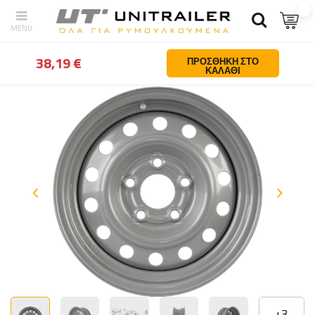
Πίσω
Σπίτι
Τροχοι ζαντες ελαστικα
Ζαντες για ρυμουλκουμενα
38,19 €
ΠΡΟΣΘΉΚΗ ΣΤΟ
ΚΑΛΆΘΙ
+
3