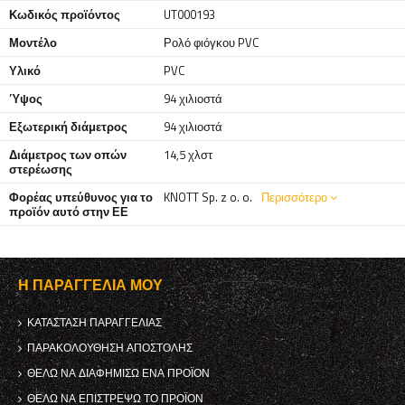
Κωδικός προϊόντος
UT000193
Μοντέλο
Ρολό φιόγκου PVC
Υλικό
PVC
Ύψος
94 χιλιοστά
Εξωτερική διάμετρος
94 χιλιοστά
Διάμετρος των οπών
14,5 χλστ
στερέωσης
Φορέας υπεύθυνος για το
KNOTT Sp. z o. o.
Περισσότερο
προϊόν αυτό στην ΕΕ
Η ΠΑΡΑΓΓΕΛΊΑ ΜΟΥ
ΚΑΤΆΣΤΑΣΗ ΠΑΡΑΓΓΕΛΊΑΣ
ΠΑΡΑΚΟΛΟΎΘΗΣΗ ΑΠΟΣΤΟΛΉΣ
ΘΈΛΩ ΝΑ ΔΙΑΦΗΜΊΣΩ ΈΝΑ ΠΡΟΪΌΝ
ΘΈΛΩ ΝΑ ΕΠΙΣΤΡΈΨΩ ΤΟ ΠΡΟΪΌΝ