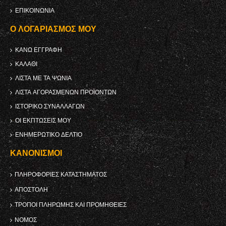
ΕΠΙΚΟΙΝΩΝΊΑ
Ο ΛΟΓΑΡΙΑΣΜΌΣ ΜΟΥ
ΚΑΝΩ ΕΓΓΡΑΦΗ
ΚΑΛΆΘΙ
ΛΊΣΤΑ ΜΕ ΤΑ ΨΏΝΙΑ
ΛΊΣΤΑ ΑΓΟΡΑΣΜΈΝΩΝ ΠΡΟΪΌΝΤΩΝ
ΙΣΤΟΡΙΚΌ ΣΥΝΑΛΛΑΓΏΝ
ΟΙ ΕΚΠΤΏΣΕΙΣ ΜΟΥ
ΕΝΗΜΕΡΩΤΙΚΌ ΔΕΛΤΊΟ
ΚΑΝΟΝΙΣΜΟΊ
ΠΛΗΡΟΦΟΡΊΕΣ ΚΑΤΑΣΤΉΜΑΤΟΣ
ΑΠΟΣΤΟΛΉ
ΤΡΌΠΟΙ ΠΛΗΡΩΜΉΣ ΚΑΙ ΠΡΟΜΉΘΕΙΕΣ
ΝΌΜΟΣ