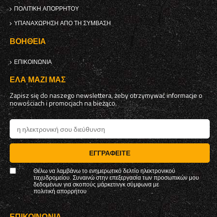
ΠΟΛΙΤΙΚΉ ΑΠΟΡΡΉΤΟΥ
ΥΠΑΝΑΧΏΡΗΣΗ ΑΠΌ ΤΗ ΣΎΜΒΑΣΗ
ΒΟΉΘΕΙΑ
ΕΠΙΚΟΙΝΩΝΊΑ
ΈΛΑ ΜΑΖΊ ΜΑΣ
Zapisz się do naszego newslettera, żeby otrzymywać informacje o
nowościach i promocjach na bieżąco.
ΕΓΓΡΑΦΕΊΤΕ
Θέλω να λαμβάνω το ενημερωτικό δελτίο ηλεκτρονικού
ταχυδρομείου. Συναινώ στην επεξεργασία των προσωπικών μου
δεδομένων για σκοπούς μάρκετινγκ σύμφωνα με
πολιτική απορρήτου
ΕΠΙΚΟΙΝΩΝΊΑ