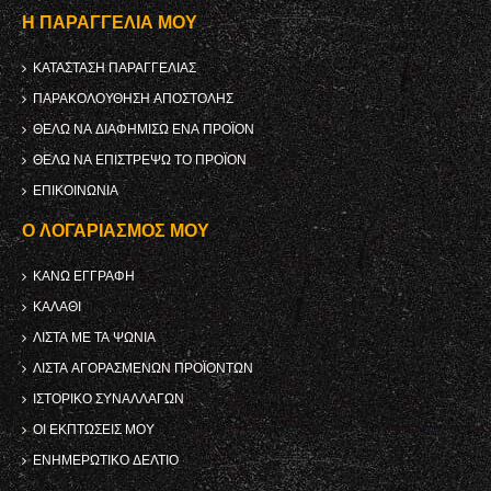
Η ΠΑΡΑΓΓΕΛΊΑ ΜΟΥ
ΚΑΤΆΣΤΑΣΗ ΠΑΡΑΓΓΕΛΊΑΣ
ΠΑΡΑΚΟΛΟΎΘΗΣΗ ΑΠΟΣΤΟΛΉΣ
ΘΈΛΩ ΝΑ ΔΙΑΦΗΜΊΣΩ ΈΝΑ ΠΡΟΪΌΝ
ΘΈΛΩ ΝΑ ΕΠΙΣΤΡΈΨΩ ΤΟ ΠΡΟΪΌΝ
ΕΠΙΚΟΙΝΩΝΊΑ
Ο ΛΟΓΑΡΙΑΣΜΌΣ ΜΟΥ
ΚΑΝΩ ΕΓΓΡΑΦΗ
ΚΑΛΆΘΙ
ΛΊΣΤΑ ΜΕ ΤΑ ΨΏΝΙΑ
ΛΊΣΤΑ ΑΓΟΡΑΣΜΈΝΩΝ ΠΡΟΪΌΝΤΩΝ
ΙΣΤΟΡΙΚΌ ΣΥΝΑΛΛΑΓΏΝ
ΟΙ ΕΚΠΤΏΣΕΙΣ ΜΟΥ
ΕΝΗΜΕΡΩΤΙΚΌ ΔΕΛΤΊΟ