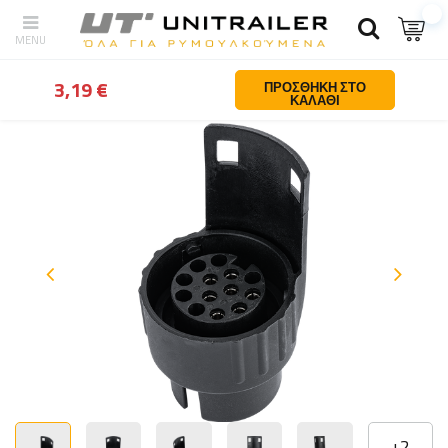
Πίσω
Σπίτι
Φωτισμος και ηλεκτρολογικα
Πριζες | βυσματα | π
3,19 €
ΠΡΟΣΘΉΚΗ ΣΤΟ
ΚΑΛΆΘΙ
+
2