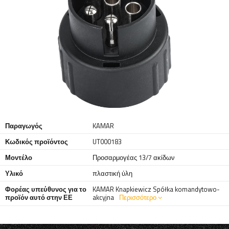
Παραγωγός
KAMAR
Κωδικός προϊόντος
UT000183
Μοντέλο
Προσαρμογέας 13/7 ακίδων
Υλικό
πλαστική ύλη
Φορέας υπεύθυνος για το
KAMAR Knapkiewicz Spółka komandytowo-
προϊόν αυτό στην ΕΕ
akcyjna
Περισσότερο