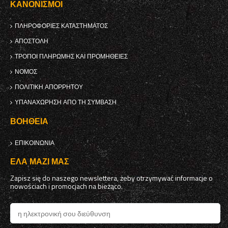
ΚΑΝΟΝΙΣΜΟΊ
ΠΛΗΡΟΦΟΡΊΕΣ ΚΑΤΑΣΤΉΜΑΤΟΣ
ΑΠΟΣΤΟΛΉ
ΤΡΌΠΟΙ ΠΛΗΡΩΜΉΣ ΚΑΙ ΠΡΟΜΉΘΕΙΕΣ
ΝΌΜΟΣ
ΠΟΛΙΤΙΚΉ ΑΠΟΡΡΉΤΟΥ
ΥΠΑΝΑΧΏΡΗΣΗ ΑΠΌ ΤΗ ΣΎΜΒΑΣΗ
ΒΟΉΘΕΙΑ
ΕΠΙΚΟΙΝΩΝΊΑ
ΈΛΑ ΜΑΖΊ ΜΑΣ
Zapisz się do naszego newslettera, żeby otrzymywać informacje o
nowościach i promocjach na bieżąco.