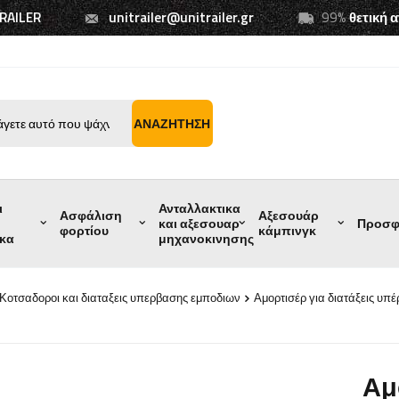
TRAILER
unitrailer@unitrailer.gr
99%
θετική 
ΑΝΑΖΉΤΗΣΗ
ι
Ανταλλακτικα
Ασφάλιση
Αξεσουάρ
και αξεσουαρ
Προσφ
φορτίου
κάμπινγκ
ικα
μηχανοκινησης
Κοτσαδοροι και διαταξεις υπερβασης εμποδιων
Αμορτισέρ για διατάξεις υπ
Αμ