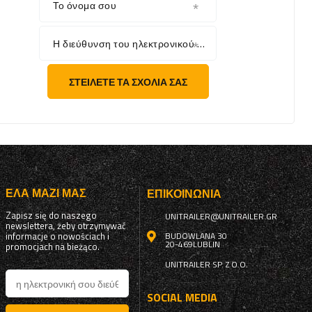
Το όνομα σου
Η διεύθυνση του ηλεκτρονικού σου ταχυδρομείου
ΣΤΕΊΛΕΤΕ ΤΑ ΣΧΌΛΙΆ ΣΑΣ
ΈΛΑ ΜΑΖΊ ΜΑΣ
ΕΠΙΚΟΙΝΩΝΊΑ
Zapisz się do naszego
UNITRAILER@UNITRAILER.GR
newslettera, żeby otrzymywać
informacje o nowościach i
BUDOWLANA 30
20-469
LUBLIN
promocjach na bieżąco.
UNITRAILER SP. Z O.O.
SOCIAL MEDIA