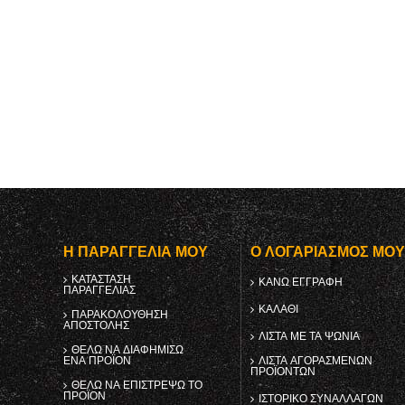
Η ΠΑΡΑΓΓΕΛΊΑ ΜΟΥ
Ο ΛΟΓΑΡΙΑΣΜΌΣ ΜΟ
ΚΑΤΆΣΤΑΣΗ
ΚΑΝΩ ΕΓΓΡΑΦΗ
ΠΑΡΑΓΓΕΛΊΑΣ
ΚΑΛΆΘΙ
ΠΑΡΑΚΟΛΟΎΘΗΣΗ
ΑΠΟΣΤΟΛΉΣ
ΛΊΣΤΑ ΜΕ ΤΑ ΨΏΝΙΑ
ΘΈΛΩ ΝΑ ΔΙΑΦΗΜΊΣΩ
ΈΝΑ ΠΡΟΪΌΝ
ΛΊΣΤΑ ΑΓΟΡΑΣΜΈΝΩΝ
ΠΡΟΪΌΝΤΩΝ
ΘΈΛΩ ΝΑ ΕΠΙΣΤΡΈΨΩ ΤΟ
ΠΡΟΪΌΝ
ΙΣΤΟΡΙΚΌ ΣΥΝΑΛΛΑΓΏΝ