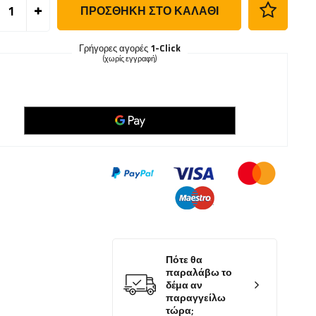
ΠΡΟΣΘΉΚΗ ΣΤΟ ΚΑΛΆΘΙ
Γρήγορες αγορές
1-Click
(χωρίς εγγραφή)
Πότε θα
παραλάβω το
δέμα αν
παραγγείλω
τώρα;