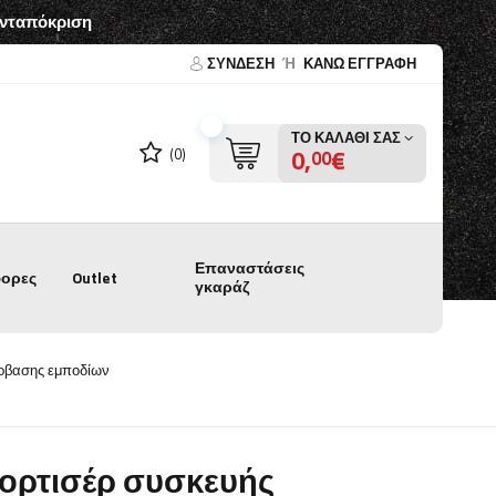
ανταπόκριση
ΣΎΝΔΕΣΗ
Ή
ΚΑΝΩ ΕΓΓΡΑΦΗ
ΤΟ ΚΑΛΆΘΙ ΣΑΣ
0,
€
(0)
00
Επαναστάσεις
ορες
Outlet
γκαράζ
έρβασης εμποδίων
ορτισέρ συσκευής