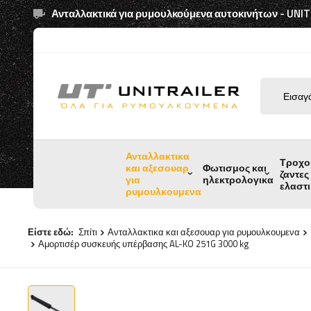
Ανταλλακτικά για ρυμουλκούμενα αυτοκινήτων - UNI
Ανταλλακτικα
Τροχο
και αξεσουαρ
Φωτισμος και
ζαντες
για
ηλεκτρολογικα
ελαστ
ρυμουλκουμενα
Είστε εδώ:
Σπίτι
Ανταλλακτικα και αξεσουαρ για ρυμουλκουμενα
Αμορτισέρ συσκευής υπέρβασης AL-KO 251G 3000 kg