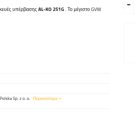
σκευές υπέρβασης
AL-KO
251G
. Το μέγιστο GVW
olska Sp. z o. o.
Περισσότερο