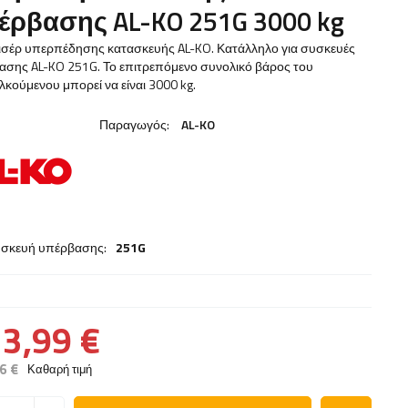
έρβασης AL-KO 251G 3000 kg
ισέρ υπερπέδησης κατασκευής AL-KO. Κατάλληλο για συσκευές
ασης AL-KO 251G. Το επιτρεπόμενο συνολικό βάρος του
κούμενου μπορεί να είναι 3000 kg.
Παραγωγός:
AL-KO
υσκευή υπέρβασης:
251G
3,99 €
6 €
Καθαρή τιμή