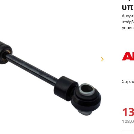
υπ
Αμορτ
υπέρβ
ρυμουλ
Στη σ
13
108,0