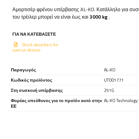
Αμορτισέρ φρένου υπέρβασης AL-KO. Κατάλληλο για συ
του τρέιλερ μπορεί να είναι έως και
3000 kg
.
ΓΙΑ ΝΑ ΚΑΤΕΒΆΣΕΤΕ
Shock absorbers for
overrun devices
Παραγωγός
AL-KO
Κωδικός προϊόντος
UT001771
Στη συσκευή υπέρβασης
251G
Φορέας υπεύθυνος για το προϊόν αυτό στην
AL-KO Technology P
ΕΕ