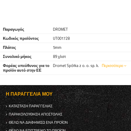
Παραγωγός
DROMET
Κωδικός προϊόντος
UT001728
Πλάτος
5mm
Συνολικό μήκος
89 χλστ
Φορέας υπεύθυνος για το
Dromet Spółka z o. o. sp. k.
Περισσότερο
προϊόν αυτό στην ΕΕ
Η ΠΑΡΑΓΓΕΛΊΑ ΜΟΥ
ΚΑΤΆΣΤΑΣΗ ΠΑΡΑΓΓΕΛΊΑΣ
ΠΑΡΑΚΟΛΟΎΘΗΣΗ ΑΠΟΣΤΟΛΉΣ
ΘΈΛΩ ΝΑ ΔΙΑΦΗΜΊΣΩ ΈΝΑ ΠΡΟΪΌΝ
ΘΈΛΩ ΝΑ ΕΠΙΣΤΡΈΨΩ ΤΟ ΠΡΟΪΌΝ