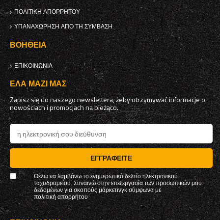
ΠΟΛΙΤΙΚΉ ΑΠΟΡΡΉΤΟΥ
ΥΠΑΝΑΧΏΡΗΣΗ ΑΠΌ ΤΗ ΣΎΜΒΑΣΗ
ΒΟΉΘΕΙΑ
ΕΠΙΚΟΙΝΩΝΊΑ
ΈΛΑ ΜΑΖΊ ΜΑΣ
Zapisz się do naszego newslettera, żeby otrzymywać informacje o
nowościach i promocjach na bieżąco.
ΕΓΓΡΑΦΕΊΤΕ
Θέλω να λαμβάνω το ενημερωτικό δελτίο ηλεκτρονικού
ταχυδρομείου. Συναινώ στην επεξεργασία των προσωπικών μου
δεδομένων για σκοπούς μάρκετινγκ σύμφωνα με
πολιτική απορρήτου