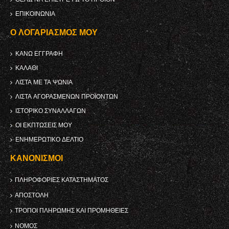
ΕΠΙΚΟΙΝΩΝΊΑ
Ο ΛΟΓΑΡΙΑΣΜΌΣ ΜΟΥ
ΚΑΝΩ ΕΓΓΡΑΦΗ
ΚΑΛΆΘΙ
ΛΊΣΤΑ ΜΕ ΤΑ ΨΏΝΙΑ
ΛΊΣΤΑ ΑΓΟΡΑΣΜΈΝΩΝ ΠΡΟΪΌΝΤΩΝ
ΙΣΤΟΡΙΚΌ ΣΥΝΑΛΛΑΓΏΝ
ΟΙ ΕΚΠΤΏΣΕΙΣ ΜΟΥ
ΕΝΗΜΕΡΩΤΙΚΌ ΔΕΛΤΊΟ
ΚΑΝΟΝΙΣΜΟΊ
ΠΛΗΡΟΦΟΡΊΕΣ ΚΑΤΑΣΤΉΜΑΤΟΣ
ΑΠΟΣΤΟΛΉ
ΤΡΌΠΟΙ ΠΛΗΡΩΜΉΣ ΚΑΙ ΠΡΟΜΉΘΕΙΕΣ
ΝΌΜΟΣ