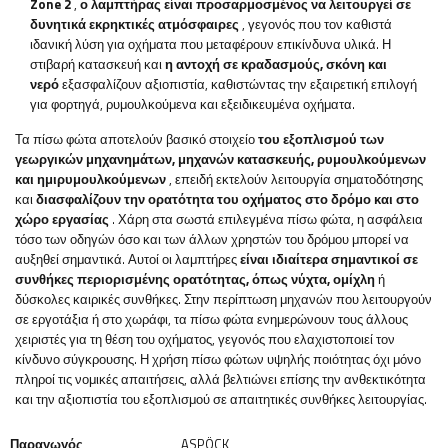
Zone 2
,
ο λαμπτήρας είναι προσαρμοσμένος να λειτουργεί σε
δυνητικά εκρηκτικές ατμόσφαιρες
, γεγονός που τον καθιστά
ιδανική λύση για οχήματα που μεταφέρουν επικίνδυνα υλικά. Η
στιβαρή κατασκευή και
η αντοχή σε κραδασμούς, σκόνη και
νερό
εξασφαλίζουν αξιοπιστία, καθιστώντας την εξαιρετική επιλογή
για φορτηγά, ρυμουλκούμενα και εξειδικευμένα οχήματα.
Τα πίσω φώτα αποτελούν βασικό στοιχείο
του εξοπλισμού των
γεωργικών μηχανημάτων, μηχανών κατασκευής, ρυμουλκούμενων
και ημιρυμουλκούμενων
, επειδή εκτελούν λειτουργία σηματοδότησης
και
διασφαλίζουν την ορατότητα του οχήματος στο δρόμο και στο
χώρο εργασίας
. Χάρη στα σωστά επιλεγμένα πίσω φώτα, η ασφάλεια
τόσο των οδηγών όσο και των άλλων χρηστών του δρόμου μπορεί να
αυξηθεί σημαντικά. Αυτοί οι λαμπτήρες
είναι ιδιαίτερα σημαντικοί σε
συνθήκες περιορισμένης ορατότητας, όπως νύχτα, ομίχλη
ή
δύσκολες καιρικές συνθήκες. Στην περίπτωση μηχανών που λειτουργούν
σε εργοτάξια ή στο χωράφι, τα πίσω φώτα ενημερώνουν τους άλλους
χειριστές για τη θέση του οχήματος, γεγονός που ελαχιστοποιεί τον
κίνδυνο σύγκρουσης. Η χρήση πίσω φώτων υψηλής ποιότητας όχι μόνο
πληροί τις νομικές απαιτήσεις, αλλά βελτιώνει επίσης την ανθεκτικότητα
και την αξιοπιστία του εξοπλισμού σε απαιτητικές συνθήκες λειτουργίας.
Παραγωγός
ASPÖCK