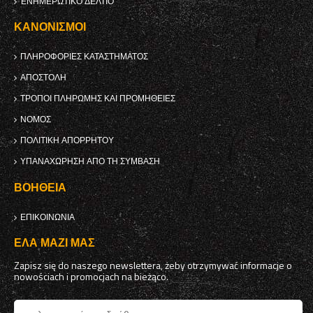
ΕΝΗΜΕΡΩΤΙΚΌ ΔΕΛΤΊΟ
ΚΑΝΟΝΙΣΜΟΊ
ΠΛΗΡΟΦΟΡΊΕΣ ΚΑΤΑΣΤΉΜΑΤΟΣ
ΑΠΟΣΤΟΛΉ
ΤΡΌΠΟΙ ΠΛΗΡΩΜΉΣ ΚΑΙ ΠΡΟΜΉΘΕΙΕΣ
ΝΌΜΟΣ
ΠΟΛΙΤΙΚΉ ΑΠΟΡΡΉΤΟΥ
ΥΠΑΝΑΧΏΡΗΣΗ ΑΠΌ ΤΗ ΣΎΜΒΑΣΗ
ΒΟΉΘΕΙΑ
ΕΠΙΚΟΙΝΩΝΊΑ
ΈΛΑ ΜΑΖΊ ΜΑΣ
Zapisz się do naszego newslettera, żeby otrzymywać informacje o
nowościach i promocjach na bieżąco.