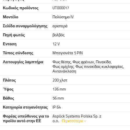
Κωδικός προϊόντος
UT000017
Μοντέλο
Πολύσημο IV
Σελίδα συναρμολόγησης
αριστερά
Πηγή φωτός
βολβός
Ενταση
12 V
Τύπος σύνδεσης
Μπαγιονέτα 5 PIN
Λειτουργίες λαμπτήρα
Φως θέσης
,
Φως φρένων
,
Πινακίδα
,
Φως ομίχλης
,
Φως πινακίδας κυκλοφορίας
,
Αντανάκλαση
Πλάτος
200 χλστ
Ύψος
136 mm
Βάθος
56 mm
Κατηγορία στεγανότητας
IP 64
Φορέας υπεύθυνος για το
Aspöck Systems Polska Sp. z
προϊόν αυτό στην ΕΕ
o.o.
Περισσότερο