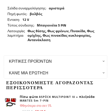
Σελίδα συναρμολόγησης:
αριστερά
Πηγή φωτός:
βολβός
Ενταση:
12 V
Τύπος σύνδεσης:
Μπαγιονέτα 5 PIN
Λειτουργίες
Φως θέσης,
Φως φρένων
,
Πινακίδα
,
Φως
λαμπτήρα:
ομίχλης
,
Φως πινακίδας κυκλοφορίας
,
Αντανάκλαση
ΚΡΙΤΙΚΈΣ ΠΡΟΪΌΝΤΩΝ
ΚΆΝΕ ΜΙΑ ΕΡΏΤΗΣΗ
ΕΞΟΙΚΟΝΟΜΉΣΤΕ ΑΓΟΡΆΖΟΝΤΑΣ
ΠΕΡΙΣΣΌΤΕΡΑ
Πίσω φώτα ASPÖCK MULTIPOINT IV + πλεξούδα
MANTES 5m 7-PIN
Φθηνότερα στο σετ 5%