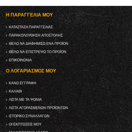
Η ΠΑΡΑΓΓΕΛΊΑ ΜΟΥ
ΚΑΤΆΣΤΑΣΗ ΠΑΡΑΓΓΕΛΊΑΣ
ΠΑΡΑΚΟΛΟΎΘΗΣΗ ΑΠΟΣΤΟΛΉΣ
ΘΈΛΩ ΝΑ ΔΙΑΦΗΜΊΣΩ ΈΝΑ ΠΡΟΪΌΝ
ΘΈΛΩ ΝΑ ΕΠΙΣΤΡΈΨΩ ΤΟ ΠΡΟΪΌΝ
ΕΠΙΚΟΙΝΩΝΊΑ
Ο ΛΟΓΑΡΙΑΣΜΌΣ ΜΟΥ
ΚΑΝΩ ΕΓΓΡΑΦΗ
ΚΑΛΆΘΙ
ΛΊΣΤΑ ΜΕ ΤΑ ΨΏΝΙΑ
ΛΊΣΤΑ ΑΓΟΡΑΣΜΈΝΩΝ ΠΡΟΪΌΝΤΩΝ
ΙΣΤΟΡΙΚΌ ΣΥΝΑΛΛΑΓΏΝ
ΟΙ ΕΚΠΤΏΣΕΙΣ ΜΟΥ