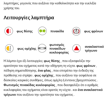
λαμπτήρες, γεγονός που αυξάνει την καθολικότητα και την ευελιξία
χρήσης του.
Λειτουργίες λαμπτήρα
φως θέσης
πινακίδα
φως φρένων
φωτισμός
ανακλαστικό
φως ομίχλης
πινακίδων
τρίγωνο
κυκλοφορίας
Η λάμπα έχει έξι λειτουργίες:
φως θέσης
, που εξασφαλίζει την
ορατότητα του οχήματος κατά την οδήγηση τη νύχτα.
φως φρένων
,
πέδηση σηματοδότησης.
ένα φλας
, που επιτρέπει την ένδειξη της
πρόθεσης να στρίψει
.
φως ομίχλης
, που αυξάνει την ασφάλεια σε
δύσκολες καιρικές συνθήκες, όπως ομίχλη ή έντονες βροχοπτώσεις
.
Φωτισμός πινακίδας κυκλοφορίας
, που διασφαλίζει ότι ο αριθμός
κυκλοφορίας του οχήματος είναι ορατός τη νύχτα
.
και
ένα ανακλαστικό
τρίγωνο
που αυξάνει την ορατότητα του οχήματος
.