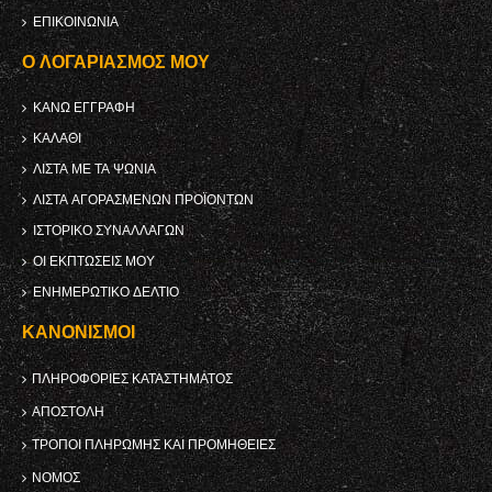
ΕΠΙΚΟΙΝΩΝΊΑ
Ο ΛΟΓΑΡΙΑΣΜΌΣ ΜΟΥ
ΚΑΝΩ ΕΓΓΡΑΦΗ
ΚΑΛΆΘΙ
ΛΊΣΤΑ ΜΕ ΤΑ ΨΏΝΙΑ
ΛΊΣΤΑ ΑΓΟΡΑΣΜΈΝΩΝ ΠΡΟΪΌΝΤΩΝ
ΙΣΤΟΡΙΚΌ ΣΥΝΑΛΛΑΓΏΝ
ΟΙ ΕΚΠΤΏΣΕΙΣ ΜΟΥ
ΕΝΗΜΕΡΩΤΙΚΌ ΔΕΛΤΊΟ
ΚΑΝΟΝΙΣΜΟΊ
ΠΛΗΡΟΦΟΡΊΕΣ ΚΑΤΑΣΤΉΜΑΤΟΣ
ΑΠΟΣΤΟΛΉ
ΤΡΌΠΟΙ ΠΛΗΡΩΜΉΣ ΚΑΙ ΠΡΟΜΉΘΕΙΕΣ
ΝΌΜΟΣ