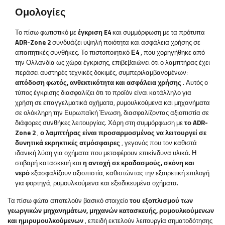
Ομολογίες
Το πίσω φωτιστικό με
έγκριση E4
και συμμόρφωση με τα πρότυπα
ADR-Zone 2
συνδυάζει υψηλή ποιότητα και ασφάλεια χρήσης σε
απαιτητικές συνθήκες. Το πιστοποιητικό
Ε4
, που χορηγήθηκε από
την Ολλανδία ως χώρα έγκρισης, επιβεβαιώνει ότι ο λαμπτήρας έχει
περάσει αυστηρές τεχνικές δοκιμές, συμπεριλαμβανομένων:
απόδοση φωτός, ανθεκτικότητα και ασφάλεια χρήσης
. Αυτός ο
τύπος έγκρισης διασφαλίζει ότι το προϊόν είναι κατάλληλο για
χρήση σε επαγγελματικά οχήματα, ρυμουλκούμενα και μηχανήματα
σε ολόκληρη την Ευρωπαϊκή Ένωση, διασφαλίζοντας αξιοπιστία σε
διάφορες συνθήκες λειτουργίας. Χάρη στη συμμόρφωση με
το ADR-
Zone 2
,
ο λαμπτήρας είναι προσαρμοσμένος να λειτουργεί σε
δυνητικά εκρηκτικές ατμόσφαιρες
, γεγονός που τον καθιστά
ιδανική λύση για οχήματα που μεταφέρουν επικίνδυνα υλικά. Η
στιβαρή κατασκευή και
η αντοχή σε κραδασμούς, σκόνη και
νερό
εξασφαλίζουν αξιοπιστία, καθιστώντας την εξαιρετική επιλογή
για φορτηγά, ρυμουλκούμενα και εξειδικευμένα οχήματα.
Τα πίσω φώτα αποτελούν βασικό στοιχείο
του εξοπλισμού των
γεωργικών μηχανημάτων, μηχανών κατασκευής, ρυμουλκούμενων
και ημιρυμουλκούμενων
, επειδή εκτελούν λειτουργία σηματοδότησης