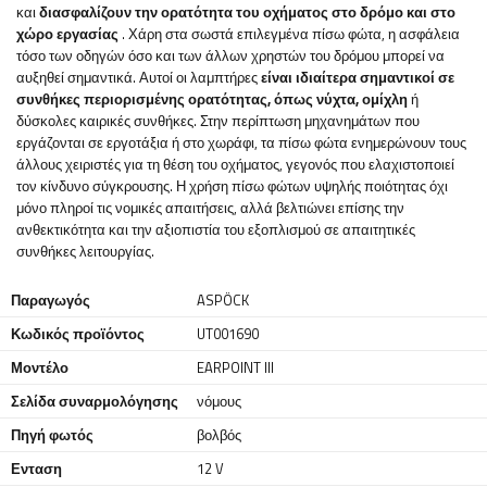
και
διασφαλίζουν την ορατότητα του οχήματος στο δρόμο και στο
χώρο εργασίας
. Χάρη στα σωστά επιλεγμένα πίσω φώτα, η ασφάλεια
τόσο των οδηγών όσο και των άλλων χρηστών του δρόμου μπορεί να
αυξηθεί σημαντικά. Αυτοί οι λαμπτήρες
είναι ιδιαίτερα σημαντικοί σε
συνθήκες περιορισμένης ορατότητας, όπως νύχτα, ομίχλη
ή
δύσκολες καιρικές συνθήκες. Στην περίπτωση μηχανημάτων που
εργάζονται σε εργοτάξια ή στο χωράφι, τα πίσω φώτα ενημερώνουν τους
άλλους χειριστές για τη θέση του οχήματος, γεγονός που ελαχιστοποιεί
τον κίνδυνο σύγκρουσης. Η χρήση πίσω φώτων υψηλής ποιότητας όχι
μόνο πληροί τις νομικές απαιτήσεις, αλλά βελτιώνει επίσης την
ανθεκτικότητα και την αξιοπιστία του εξοπλισμού σε απαιτητικές
συνθήκες λειτουργίας.
Παραγωγός
ASPÖCK
Κωδικός προϊόντος
UT001690
Μοντέλο
EARPOINT III
Σελίδα συναρμολόγησης
νόμους
Πηγή φωτός
βολβός
Ενταση
12 V