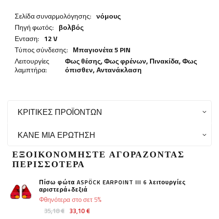
Σελίδα συναρμολόγησης:
νόμους
Πηγή φωτός:
βολβός
Ενταση:
12 V
Τύπος σύνδεσης:
Μπαγιονέτα 5 PIN
Λειτουργίες
Φως θέσης,
Φως φρένων
,
Πινακίδα
,
Φως
λαμπτήρα:
όπισθεν
,
Αντανάκλαση
ΚΡΙΤΙΚΈΣ ΠΡΟΪΌΝΤΩΝ
ΚΆΝΕ ΜΙΑ ΕΡΏΤΗΣΗ
ΕΞΟΙΚΟΝΟΜΉΣΤΕ ΑΓΟΡΆΖΟΝΤΑΣ
ΠΕΡΙΣΣΌΤΕΡΑ
Πίσω φώτα ASPÖCK EARPOINT III 6 λειτουργίες
αριστερά+δεξιά
Φθηνότερα στο σετ 5%
35,18 €
33,10 €