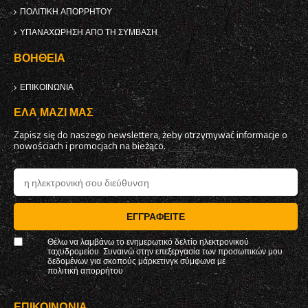
ΠΟΛΙΤΙΚΉ ΑΠΟΡΡΉΤΟΥ
ΥΠΑΝΑΧΏΡΗΣΗ ΑΠΌ ΤΗ ΣΎΜΒΑΣΗ
ΒΟΉΘΕΙΑ
ΕΠΙΚΟΙΝΩΝΊΑ
ΈΛΑ ΜΑΖΊ ΜΑΣ
Zapisz się do naszego newslettera, żeby otrzymywać informacje o
nowościach i promocjach na bieżąco.
ΕΓΓΡΑΦΕΊΤΕ
Θέλω να λαμβάνω το ενημερωτικό δελτίο ηλεκτρονικού
ταχυδρομείου. Συναινώ στην επεξεργασία των προσωπικών μου
δεδομένων για σκοπούς μάρκετινγκ σύμφωνα με
πολιτική απορρήτου
ΕΠΙΚΟΙΝΩΝΊΑ