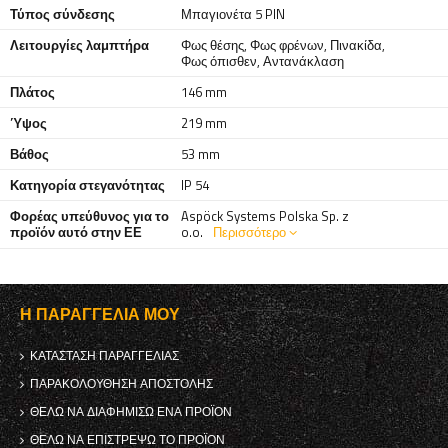
Τύπος σύνδεσης
Μπαγιονέτα 5 PIN
Λειτουργίες λαμπτήρα
Φως θέσης
,
Φως φρένων
,
Πινακίδα
,
Φως όπισθεν
,
Αντανάκλαση
Πλάτος
146 mm
Ύψος
219 mm
Βάθος
53 mm
Κατηγορία στεγανότητας
IP 54
Φορέας υπεύθυνος για το
Aspöck Systems Polska Sp. z
προϊόν αυτό στην ΕΕ
o.o.
Περισσότερο
Η ΠΑΡΑΓΓΕΛΊΑ ΜΟΥ
ΚΑΤΆΣΤΑΣΗ ΠΑΡΑΓΓΕΛΊΑΣ
ΠΑΡΑΚΟΛΟΎΘΗΣΗ ΑΠΟΣΤΟΛΉΣ
ΘΈΛΩ ΝΑ ΔΙΑΦΗΜΊΣΩ ΈΝΑ ΠΡΟΪΌΝ
ΘΈΛΩ ΝΑ ΕΠΙΣΤΡΈΨΩ ΤΟ ΠΡΟΪΌΝ