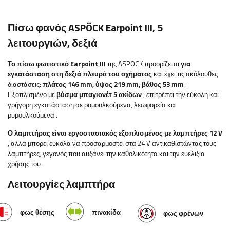
Πίσω φανός ASPÖCK Earpoint III, 5
λειτουργιών, δεξιά
Το πίσω φωτιστικό Earpoint III
της ASPÖCK προορίζεται
για
εγκατάσταση στη δεξιά πλευρά του οχήματος
και έχει τις ακόλουθες
διαστάσεις:
πλάτος
146 mm, ύψος 219 mm, βάθος 53 mm
.
Εξοπλισμένο με
βύσμα μπαγιονέτ 5 ακίδων
, επιτρέπει την εύκολη και
γρήγορη εγκατάσταση
σε ρυμουλκούμενα, λεωφορεία και
ρυμουλκούμενα
.
Ο λαμπτήρας είναι εργοστασιακός εξοπλισμένος με λαμπτήρες 12 V
, αλλά μπορεί εύκολα να προσαρμοστεί στα 24 V αντικαθιστώντας τους
λαμπτήρες, γεγονός που αυξάνει την καθολικότητα και την ευελιξία
χρήσης του
.
Λειτουργίες λαμπτήρα
φως θέσης
πινακίδα
φως φρένων