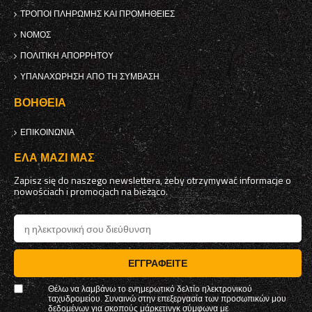
ΤΡΌΠΟΙ ΠΛΗΡΩΜΉΣ ΚΑΙ ΠΡΟΜΉΘΕΙΕΣ
ΝΌΜΟΣ
ΠΟΛΙΤΙΚΉ ΑΠΟΡΡΉΤΟΥ
ΥΠΑΝΑΧΏΡΗΣΗ ΑΠΌ ΤΗ ΣΎΜΒΑΣΗ
ΒΟΉΘΕΙΑ
ΕΠΙΚΟΙΝΩΝΊΑ
ΈΛΑ ΜΑΖΊ ΜΑΣ
Zapisz się do naszego newslettera, żeby otrzymywać informacje o
nowościach i promocjach na bieżąco.
ΕΓΓΡΑΦΕΊΤΕ
Θέλω να λαμβάνω το ενημερωτικό δελτίο ηλεκτρονικού
ταχυδρομείου. Συναινώ στην επεξεργασία των προσωπικών μου
δεδομένων για σκοπούς μάρκετινγκ σύμφωνα με