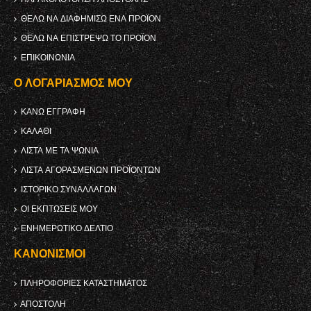
ΘΈΛΩ ΝΑ ΔΙΑΦΗΜΊΣΩ ΈΝΑ ΠΡΟΪΌΝ
ΘΈΛΩ ΝΑ ΕΠΙΣΤΡΈΨΩ ΤΟ ΠΡΟΪΌΝ
ΕΠΙΚΟΙΝΩΝΊΑ
Ο ΛΟΓΑΡΙΑΣΜΌΣ ΜΟΥ
ΚΑΝΩ ΕΓΓΡΑΦΗ
ΚΑΛΆΘΙ
ΛΊΣΤΑ ΜΕ ΤΑ ΨΏΝΙΑ
ΛΊΣΤΑ ΑΓΟΡΑΣΜΈΝΩΝ ΠΡΟΪΌΝΤΩΝ
ΙΣΤΟΡΙΚΌ ΣΥΝΑΛΛΑΓΏΝ
ΟΙ ΕΚΠΤΏΣΕΙΣ ΜΟΥ
ΕΝΗΜΕΡΩΤΙΚΌ ΔΕΛΤΊΟ
ΚΑΝΟΝΙΣΜΟΊ
ΠΛΗΡΟΦΟΡΊΕΣ ΚΑΤΑΣΤΉΜΑΤΟΣ
ΑΠΟΣΤΟΛΉ