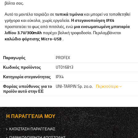
βόλτα σας.
Αυτό το μοντέλο ταιριάζει σε
τυπικά τιμόνια
και μπορεί να τοποθετηθεί
γρήγορα και εύκολα, χωρίς εργαλεία.
Η στεγανοποίηση IPX4
προστατεύει το φως από πιτσιλιές, ενώ
μια ενσωματωμένη μπαταρία
λιθίου 3.7V/300mAh
παρέχει βολική τροφοδοσία. Περιλαμβάνεται
καλώδιο φόρτισης Micro-USB
.
Παραγωγός
PROFEX
Κωδικός προϊόντος
UT016813
Κατηγορία στεγανότητας
IPX4
Φορέας υπεύθυνος για το
UNI-TARPIN Sp. zo.o.
Περισσότερο
προϊόν αυτό στην ΕΕ
Η ΠΑΡΑΓΓΕΛΊΑ ΜΟΥ
ΚΑΤΆΣΤΑΣΗ ΠΑΡΑΓΓΕΛΊΑΣ
ΠΑΡΑΚΟΛΟΎΘΗΣΗ ΑΠΟΣΤΟΛΉΣ