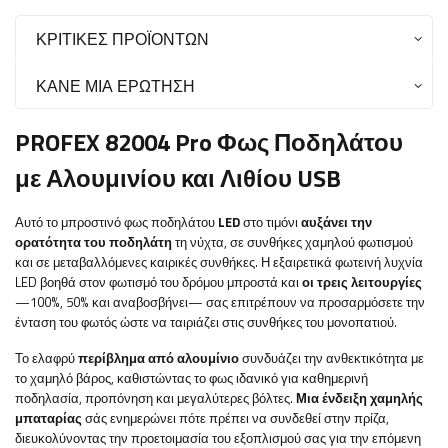
ΚΡΙΤΙΚΈΣ ΠΡΟΪΌΝΤΩΝ
ΚΆΝΕ ΜΙΑ ΕΡΏΤΗΣΗ
PROFEX 82004 Pro Φως Ποδηλάτου
με Αλουμινίου και Λιθίου USB
Αυτό το μπροστινό φως ποδηλάτου
LED
στο τιμόνι
αυξάνει την
ορατότητα του ποδηλάτη
τη νύχτα, σε συνθήκες χαμηλού φωτισμού
και σε μεταβαλλόμενες καιρικές συνθήκες. Η εξαιρετικά φωτεινή λυχνία
LED βοηθά στον φωτισμό του δρόμου μπροστά και
οι τρεις λειτουργίες
—100%, 50% και αναβοσβήνει— σας επιτρέπουν να προσαρμόσετε την
ένταση του φωτός ώστε να ταιριάζει στις συνθήκες του μονοπατιού.
Το ελαφρύ
περίβλημα από αλουμίνιο
συνδυάζει την ανθεκτικότητα με
το χαμηλό βάρος, καθιστώντας το φως ιδανικό για καθημερινή
ποδηλασία, προπόνηση και μεγαλύτερες βόλτες.
Μια ένδειξη χαμηλής
μπαταρίας
σάς ενημερώνει πότε πρέπει να συνδεθεί στην πρίζα,
διευκολύνοντας την προετοιμασία του εξοπλισμού σας για την επόμενη