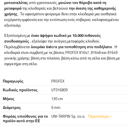
μοτοσικλέτας
από γρατσουνιές,
μειώνει τον θόρυβο κατά τη
μεταφορά
της κλειδαριάς και βελτιώνει
την άνεση της καθημερινής
χρήσης
. Το υφασμάτινο φινίρισμα δίνει στην κλειδαριά μια αισθητικά
ευχάριστη εμφάνιση και την εντύπωση ενός στιβαρού, καλοφτιαγμένου
αξεσουάρ.
Εξοπλισμένη με
έναν 4ψήφιο κωδικό με 10.000 πιθανούς
συνδυασμούς
, εξαλείφει την ανάγκη μεταφοράς κλειδιού.
Περιλαμβάνεται
λουράκι Velcro για τοποθέτηση στο ποδήλατο
. Η
κλειδαριά είναι συμβατή με τις βάσεις PROFEX 81647, 81648 και 81649
γενικής χρήσης: βάση στο πλαίσιο, βάση κάτω από τη σέλα και βάση με
σφιγκτήρα στη σέλα.
Παραγωγός
PROFEX
Κωδικός προϊόντος
UT016809
Μήκος
130 cm
Διάμετρος
6 mm
Φορέας υπεύθυνος για το
UNI-TARPIN Sp. zo.o.
Περισσότερο
προϊόν αυτό στην ΕΕ