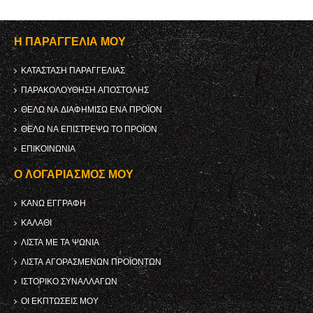
Η ΠΑΡΑΓΓΕΛΊΑ ΜΟΥ
ΚΑΤΆΣΤΑΣΗ ΠΑΡΑΓΓΕΛΊΑΣ
ΠΑΡΑΚΟΛΟΎΘΗΣΗ ΑΠΟΣΤΟΛΉΣ
ΘΈΛΩ ΝΑ ΔΙΑΦΗΜΊΣΩ ΈΝΑ ΠΡΟΪΌΝ
ΘΈΛΩ ΝΑ ΕΠΙΣΤΡΈΨΩ ΤΟ ΠΡΟΪΌΝ
ΕΠΙΚΟΙΝΩΝΊΑ
Ο ΛΟΓΑΡΙΑΣΜΌΣ ΜΟΥ
ΚΑΝΩ ΕΓΓΡΑΦΗ
ΚΑΛΆΘΙ
ΛΊΣΤΑ ΜΕ ΤΑ ΨΏΝΙΑ
ΛΊΣΤΑ ΑΓΟΡΑΣΜΈΝΩΝ ΠΡΟΪΌΝΤΩΝ
ΙΣΤΟΡΙΚΌ ΣΥΝΑΛΛΑΓΏΝ
ΟΙ ΕΚΠΤΏΣΕΙΣ ΜΟΥ