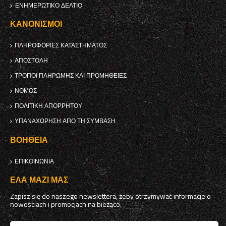
ΕΝΗΜΕΡΩΤΙΚΌ ΔΕΛΤΊΟ
ΚΑΝΟΝΙΣΜΟΊ
ΠΛΗΡΟΦΟΡΊΕΣ ΚΑΤΑΣΤΉΜΑΤΟΣ
ΑΠΟΣΤΟΛΉ
ΤΡΌΠΟΙ ΠΛΗΡΩΜΉΣ ΚΑΙ ΠΡΟΜΉΘΕΙΕΣ
ΝΌΜΟΣ
ΠΟΛΙΤΙΚΉ ΑΠΟΡΡΉΤΟΥ
ΥΠΑΝΑΧΏΡΗΣΗ ΑΠΌ ΤΗ ΣΎΜΒΑΣΗ
ΒΟΉΘΕΙΑ
ΕΠΙΚΟΙΝΩΝΊΑ
ΈΛΑ ΜΑΖΊ ΜΑΣ
Zapisz się do naszego newslettera, żeby otrzymywać informacje o
nowościach i promocjach na bieżąco.