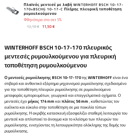
Πλαϊνός μεντεσέ με λαβή WINTERHOFF BSCH 10-17-
170+BSCHG 10-17-C Πλήρης πλευρική τοποθέτηση
ρυμουλκούμενου
Φθηνότερα στο σετ 5%
12,18 €
11,50 €
WINTERHOFF BSCH 10-17-170 πλευρικός
μεντεσές ρυμουλκούμενου για πλευρική
τοποθέτηση ρυμουλκούμενου
Ο μεντεσές ρυμούλκησης BSCH 10-17-170
της
WINTERHOFF
είναι ένα
στιβαρό και ανθεκτικό εξάρτημα μηχανισμού ρυμούλκησης σχεδιασμένο
για την τοποθέτηση πλευρών ρυμούλκησης σε ρυμουλκούμενα
μεταφοράς εμπορευμάτων, γεωργικά και επαγγελματικά οχήματα. Ο
μεντεσές έχει
μήκος 174 mm
και
πλάτος 56 mm
, καθιστώντας τον
ευέλικτο και εύκολο στην τοποθέτηση σε μια ποικιλία τύπων
ρυμούλκησης. Η ακριβής κατασκευή εξασφαλίζει σταθερή λειτουργία του
μεντεσέ και απλοποιεί το άνοιγμα και το κλείσιμο των πλευρών του
ρυμούλκησης, ενισχύοντας τη λειτουργικότητα ολόκληρης της δομής του
ρυμούλκησης.