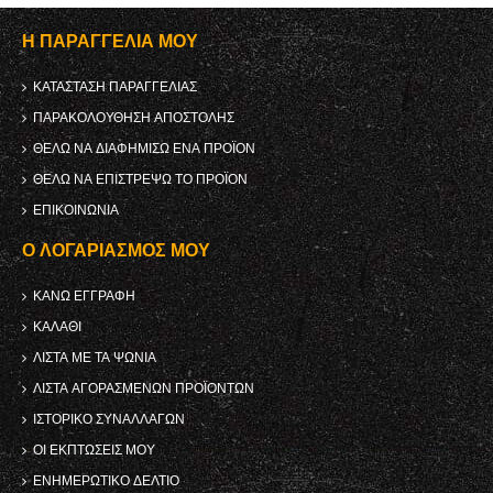
Η ΠΑΡΑΓΓΕΛΊΑ ΜΟΥ
ΚΑΤΆΣΤΑΣΗ ΠΑΡΑΓΓΕΛΊΑΣ
ΠΑΡΑΚΟΛΟΎΘΗΣΗ ΑΠΟΣΤΟΛΉΣ
ΘΈΛΩ ΝΑ ΔΙΑΦΗΜΊΣΩ ΈΝΑ ΠΡΟΪΌΝ
ΘΈΛΩ ΝΑ ΕΠΙΣΤΡΈΨΩ ΤΟ ΠΡΟΪΌΝ
ΕΠΙΚΟΙΝΩΝΊΑ
Ο ΛΟΓΑΡΙΑΣΜΌΣ ΜΟΥ
ΚΑΝΩ ΕΓΓΡΑΦΗ
ΚΑΛΆΘΙ
ΛΊΣΤΑ ΜΕ ΤΑ ΨΏΝΙΑ
ΛΊΣΤΑ ΑΓΟΡΑΣΜΈΝΩΝ ΠΡΟΪΌΝΤΩΝ
ΙΣΤΟΡΙΚΌ ΣΥΝΑΛΛΑΓΏΝ
ΟΙ ΕΚΠΤΏΣΕΙΣ ΜΟΥ
ΕΝΗΜΕΡΩΤΙΚΌ ΔΕΛΤΊΟ