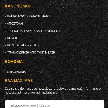
ΚΑΝΟΝΙΣΜΟΊ
ΠΛΗΡΟΦΟΡΊΕΣ ΚΑΤΑΣΤΉΜΑΤΟΣ
ΑΠΟΣΤΟΛΉ
ΤΡΌΠΟΙ ΠΛΗΡΩΜΉΣ ΚΑΙ ΠΡΟΜΉΘΕΙΕΣ
ΝΌΜΟΣ
ΠΟΛΙΤΙΚΉ ΑΠΟΡΡΉΤΟΥ
ΥΠΑΝΑΧΏΡΗΣΗ ΑΠΌ ΤΗ ΣΎΜΒΑΣΗ
ΒΟΉΘΕΙΑ
ΕΠΙΚΟΙΝΩΝΊΑ
ΈΛΑ ΜΑΖΊ ΜΑΣ
Zapisz się do naszego newslettera, żeby otrzymywać informacje o
nowościach i promocjach na bieżąco.