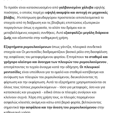
Το προϊόν είναι κατασκευασμένο από
γαλβανισμένο χάλυβα
υψηλής
ποιότητας, ο οποίος παρέχει
υψηλή ακαμψία και αντοχή σε μηχανικές
βλάβες
. Η επίστρωση ψευδαργύρου προστατεύει αποτελεσματικά το
στοιχείο από τη διάβρωση και τις βλαβερές επιπτώσεις εξωτερικών
παραγόντων όπως η υγρασία, το αλάτι του δρόμου και οι
μεταβαλλόμενες καιρικές συνθήκες. Αυτό
εξασφαλίζει μεγάλη διάρκεια
ζωής
και αξιοπιστία στην καθημερινή χρήση.
Εξαρτήματα ρυμουλκούμενων
όπως
γάντζοι, πλευρικά συνδετικά
στοιχεία και
Οι μεντεσέδες διαδραματίζουν βασικό ρόλο στη διασφάλιση
της ασφάλειας του μεταφερόμενου φορτίου. Επιτρέπουν
το σταθερό και
γρήγορο κλείσιμο και άνοιγμα των πλευρών του ρυμουλκούμενου
,
αποτρέποντας το τυχαίο άνοιγμα κατά την οδήγηση.
Οι πλευρικοί
μεντεσέδες
είναι υπεύθυνοι για το ομαλό και σταθερό κατέβασμα και
ανύψωση των πλευρών του ρυμουλκούμενου, διευκολύνοντας τη
φόρτωση και την εκφόρτωση. Αυτά τα εξαρτήματα χρησιμοποιούνται σε
όλους τους τύπους ρυμουλκούμενων - τόσο για μεταφορές, όσο και για
κατασκευές και γεωργικά - ειδικά όπου οι πλευρές ανοίγουν και
κλείνουν συχνά. Χάρη στη χρήση τους, οι πλευρές παραμένουν
ασφαλώς κλειστές ακόμη και κάτω από βαριά φορτία, βελτιώνοντας
σημαντικά
την ασφάλεια και την άνεση του ρυμουλκούμενου
στην
καθημερινή χρήση.