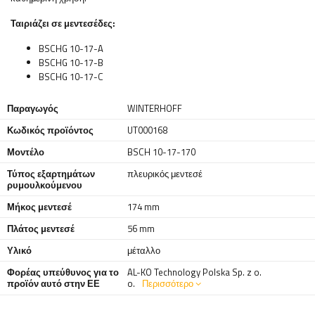
Ταιριάζει σε μεντεσέδες:
BSCHG 10-17-A
BSCHG 10-17-B
BSCHG 10-17-C
Παραγωγός
WINTERHOFF
Κωδικός προϊόντος
UT000168
Μοντέλο
BSCH 10-17-170
Τύπος εξαρτημάτων
πλευρικός μεντεσέ
ρυμουλκούμενου
Μήκος μεντεσέ
174 mm
Πλάτος μεντεσέ
56 mm
Υλικό
μέταλλο
Φορέας υπεύθυνος για το
AL-KO Technology Polska Sp. z o.
προϊόν αυτό στην ΕΕ
o.
Περισσότερο