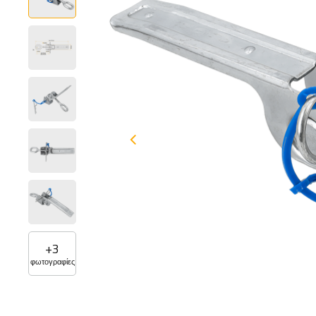
+
3
φωτογραφίες