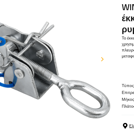
WI
έκ
ρυ
Το έκ
χρησιμ
πλευρ
μεταφο
Τύπος
Επιτρ
Μήκος
Πλάτο
Ελ