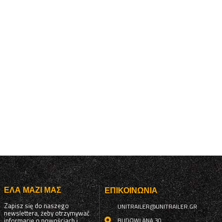
ΈΛΑ ΜΑΖΊ ΜΑΣ
ΕΠΙΚΟΙΝΩΝΊΑ
Zapisz się do naszego
UNITRAILER@UNITRAILER.GR
newslettera, żeby otrzymywać
informacje o nowościach i
BUDOWLANA 30