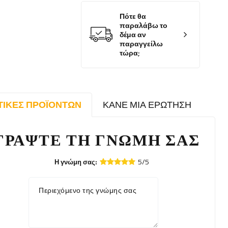
Πότε θα
παραλάβω το
δέμα αν
παραγγείλω
τώρα;
ΤΙΚΈΣ ΠΡΟΪΌΝΤΩΝ
ΚΆΝΕ ΜΙΑ ΕΡΏΤΗΣΗ
ΓΡΆΨΤΕ ΤΗ ΓΝΏΜΗ ΣΑΣ
5/5
Η γνώμη σας:
Περιεχόμενο της γνώμης σας