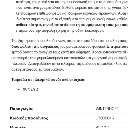
ποιότητα, την ασφάλεια και τη συμμόρφωσή του με τα αυστηρά ευρ
είναι ένας αναγνωρισμένος διεθνής φορέας πιστοποίησης, γνωστός 
λεπτομερών επιθεωρήσεων και δοκιμών τεχνικών προϊόντων. Αυτή η
ιδιαίτερα σημαντική για τα εξαρτήματα των ρυμουλκούμενων, καθώς
ανθεκτικότητα, την αξιοπιστία και τη συμμόρφωσή τους με του
επιτρέπουν την ασφαλή χρήση στην οδική κυκλοφορία
.
Τα εξαρτήματα ρυμουλκούμενων, όπως οι κοτσαδόροι και οι πλευρικές 
διασφάλιση της ασφάλειας
του μεταφερόμενου φορτίου.
Επιτρέπουν
εμποδίζοντας το άνοιγμά τους κατά την οδήγηση. Χρησιμοποιούνται σ
μεταφοράς έως ρυμουλκούμενα κατασκευών και γεωργικά ρυμουλκούμενα
πλευρών. Διασφαλίζουν ότι οι πλευρές παραμένουν ασφαλώς κλειστές 
άνετη μεταφορά εμπορευμάτων.
Ταιριάζει σε πλευρικά συνδετικά στοιχεία:
BVG 40-A
Παραγωγός
WINTERHOFF
Κωδικός προϊόντος
UT000016
Μοντέλο
BV 40-1