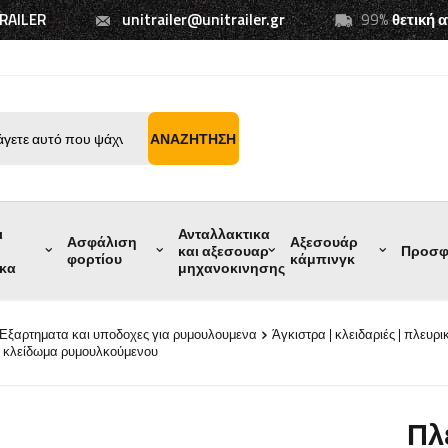
TRAILER
unitrailer@unitrailer.gr
99%
θετική 
ΑΝΑΖΉΤΗΣΗ
ι
Ανταλλακτικα
Ασφάλιση
Αξεσουάρ
και αξεσουαρ
Προσφ
φορτίου
κάμπινγκ
ικα
μηχανοκινησης
Εξαρτηματα και υποδοχες για ρυμουλουμενα
Άγκιστρα | κλειδαριές | πλευρι
ό κλείδωμα ρυμουλκούμενου
Πλ