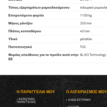
Τύπος εξαρτημάτων ρυμουλκούμενου
πλευρικό ρυμουλ
Επιτρεπόμενο φορτίο
1100 kg
Μήκος γάντζου
250 mm
Πλάτος κοτσαδόρου
40 mm
Υλικό
μέταλλο
Πιστοποιητικό
TÜV
Φορέας υπεύθυνος για το προϊόν αυτό στην
AL-KO Technology P
ΕΕ
Η ΠΑΡΑΓΓΕΛΊΑ ΜΟΥ
Ο ΛΟΓΑΡΙΑΣΜΌΣ ΜΟ
ΚΑΤΆΣΤΑΣΗ
ΚΑΝΩ ΕΓΓΡΑΦΗ
ΠΑΡΑΓΓΕΛΊΑΣ
ΚΑΛΆΘΙ