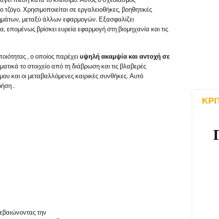
το τζόγο. Χρησιμοποιείται σε εργαλειοθήκες, βοηθητικές
ημάτων, μεταξύ άλλων εφαρμογών. Εξασφαλίζει
ία, επομένως βρίσκει ευρεία εφαρμογή στη βιομηχανία και τις
ποιότητας
, ο οποίος παρέχει
υψηλή ακαμψία και αντοχή σε
τικά το στοιχείο από τη διάβρωση και τις βλαβερές
ου και οι μεταβαλλόμενες καιρικές συνθήκες. Αυτό
ρήση
.
ΚΡΙ
βεβαιώνοντας την