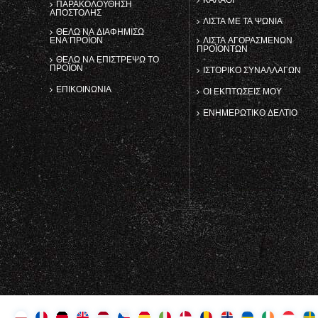
ΠΑΡΑΚΟΛΟΎΘΗΣΗ
ΑΠΟΣΤΟΛΉΣ
ΛΊΣΤΑ ΜΕ ΤΑ ΨΏΝΙΑ
ΘΈΛΩ ΝΑ ΔΙΑΦΗΜΊΣΩ
ΈΝΑ ΠΡΟΪΌΝ
ΛΊΣΤΑ ΑΓΟΡΑΣΜΈΝΩΝ
ΠΡΟΪΌΝΤΩΝ
ΘΈΛΩ ΝΑ ΕΠΙΣΤΡΈΨΩ ΤΟ
ΠΡΟΪΌΝ
ΙΣΤΟΡΙΚΌ ΣΥΝΑΛΛΑΓΏΝ
ΕΠΙΚΟΙΝΩΝΊΑ
ΟΙ ΕΚΠΤΏΣΕΙΣ ΜΟΥ
ΕΝΗΜΕΡΩΤΙΚΌ ΔΕΛΤΊΟ