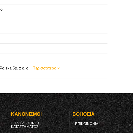
κό
olska Sp. z o. o.
Περισσότερο
Υ
ΚΑΝΟΝΙΣΜΟΊ
ΒΟΉΘΕΙΑ
ΠΛΗΡΟΦΟΡΊΕΣ
ΕΠΙΚΟΙΝΩΝΊΑ
ΚΑΤΑΣΤΉΜΑΤΟΣ