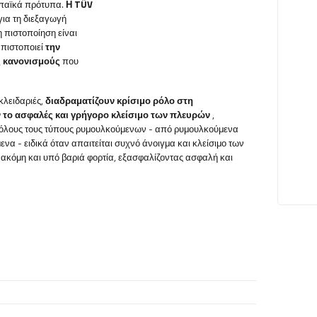
ωπαϊκά πρότυπα.
Η TÜV
για τη διεξαγωγή
 πιστοποίηση είναι
 πιστοποιεί
την
ς κανονισμούς
που
κλειδαριές,
διαδραματίζουν κρίσιμο ρόλο στη
 το ασφαλές και γρήγορο κλείσιμο των πλευρών
,
ε όλους τους τύπους ρυμουλκούμενων - από ρυμουλκούμενα
 - ειδικά όταν απαιτείται συχνό άνοιγμα και κλείσιμο των
ακόμη και υπό βαριά φορτία, εξασφαλίζοντας ασφαλή και