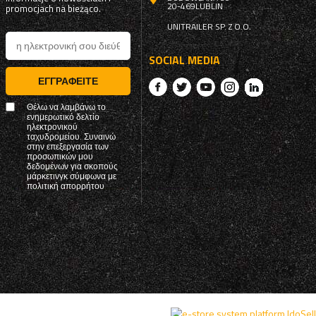
20-469
LUBLIN
promocjach na bieżąco.
UNITRAILER SP. Z O.O.
SOCIAL MEDIA
ΕΓΓΡΑΦΕΊΤΕ
Θέλω να λαμβάνω το
ενημερωτικό δελτίο
ηλεκτρονικού
ταχυδρομείου. Συναινώ
στην επεξεργασία των
προσωπικών μου
δεδομένων για σκοπούς
μάρκετινγκ σύμφωνα με
πολιτική απορρήτου