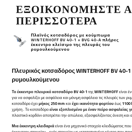
ΕΞΟΙΚΟΝΟΜΉΣΤΕ 
ΠΕΡΙΣΣΌΤΕΡΑ
Πλαϊνός κοτσαδόρος με κούμπωμα
WINTERHOFF BV 40-1 + BVG 40-A πλήρες
έκκεντρο κλείσιμο της πλευράς του
ρυμουλκούμενου
Πλευρικός κοτσαδόρος WINTERHOFF BV 40-1 
ρυμουλκούμενου
Το έκκεντρο πλευρικό κοτσαδόρο BV 40-1
της
WINTERHOFF
είναι έ
για να ασφαλίζει με ασφάλεια και μόνιμη ασφάλεια τις πλευρές των ρυ
κοτσαδόρο έχει
μήκος 250 mm
και
έχει ικανότητα φορτίου
έως
1100 
χρήση
. Το κοτσαδόρο
είναι εξοπλισμένο με έναν πείρο ασφαλείας γ
πλαστικό κορδόνι αποτρέπει την απώλεια, εξασφαλίζοντας άνεση και 
Μια έκκεντρη κλειδαριά
είναι ένα μηχανικό στοιχείο κλειδώματος που
έκκεντρου στοιχείου - ενός στοιχείου με μετατοπισμένο κέντρο που παρ