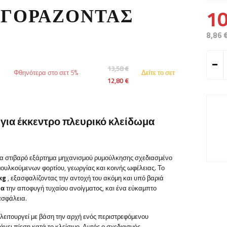
10
ΑΓΟΡΆΖΟΝΤΑΣ
8,86 
13,58 €
Φθηνότερα στο σετ 5%
Δείτε το σετ
12,80 €
για έκκεντρο πλευρικό κλείδωμα
να στιβαρό εξάρτημα μηχανισμού ρυμούλκησης σχεδιασμένο
μουλκούμενων φορτίου, γεωργίας και κοινής ωφέλειας. Το
kg
, εξασφαλίζοντας την αντοχή του ακόμη και υπό βαριά
ια
την αποφυγή τυχαίου ανοίγματος, και ένα εύκαμπτο
ασφάλεια.
 λειτουργεί με βάση την αρχή ενός περιστρεφόμενου
άγει πίεση κατά το κλείσιμο. Αυτός ο σχεδιασμός