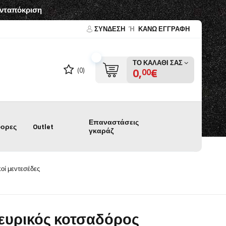
ανταπόκριση
ΣΎΝΔΕΣΗ
Ή
ΚΑΝΩ ΕΓΓΡΑΦΗ
ΤΟ ΚΑΛΆΘΙ ΣΑΣ
0,
€
(0)
00
Επαναστάσεις
ορες
Outlet
γκαράζ
κοί μεντεσέδες
ευρικός κοτσαδόρος