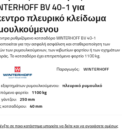
NTERHOFF BV 40-1 για
κεντρο πλευρικό κλείδωμα
μουλκούμενου
κεντρα ρυθμιζόμενο κοτσαδόρο WINTERHOFF BV 40-1
οποιείται για την ασφαλή ασφάλιση και σταθεροποίηση των
ών των ρυμουλκούμενων, των κιβωτίων φορτίου ή των οχημάτων
ράς. Το κοτσαδόρο έχει επιτρεπόμενο φορτίο 1100 kg.
Παραγωγός:
WINTERHOFF
 εξαρτημάτων ρυμουλκούμενου:
πλευρικό ρυμουλκό
επόμενο φορτίο:
1100 kg
 γάντζου:
250 mm
ς κοτσαδόρου:
40 mm
έγξτε σε ποιο κατάστημα μπορείτε να δείτε και να αγοράσετε αμέσως