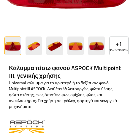
+
1
φωτογραφίες
Κάλυμμα πίσω φανού ASPÖCK Multipoint
III, γενικής χρήσης
Universal κάλυμμα για το αριστερό ή το δεξί πίσω φανό
Multipoint III ASPÖCK. Διαθέτει έξι λειτουργίες: φώτα θέσης,
φώτα στάσης, φως όπισθεν, φως ομίχλης, φλας και
ανακλαστήρας. Για χρήση σε τρέιλερ, φορτηγά και γεωργικά
μηχανήματα.