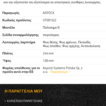
και την αξιοπιστία του εξοπλισμού σε απαιτητικές συνθήκες λειτουργίας.
Παραγωγός
ASPÖCK
Κωδικός προϊόντος
UT001522
Μοντέλο
Πολύσημο III
Σελίδα συναρμολόγησης
παγκόσμιος
Λειτουργίες λαμπτήρα
Φως θέσης
,
Φως φρένων
,
Πινακίδα
,
Φως όπισθεν
,
Φως ομίχλης
,
Αντανάκλαση
Πλάτος
244 mm
Ύψος
138 mm
Φορέας υπεύθυνος για το
Aspöck Systems Polska Sp. z
προϊόν αυτό στην ΕΕ
o.o.
Περισσότερο
Η ΠΑΡΑΓΓΕΛΊΑ ΜΟΥ
ΚΑΤΆΣΤΑΣΗ ΠΑΡΑΓΓΕΛΊΑΣ