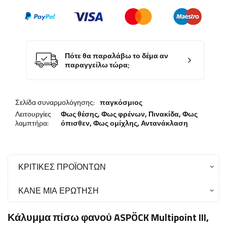
Πότε θα παραλάβω το δέμα αν
παραγγείλω τώρα;
Σελίδα συναρμολόγησης:
παγκόσμιος
Λειτουργίες
Φως θέσης,
Φως φρένων
,
Πινακίδα
,
Φως
λαμπτήρα:
όπισθεν
,
Φως ομίχλης
,
Αντανάκλαση
ΚΡΙΤΙΚΈΣ ΠΡΟΪΌΝΤΩΝ
ΚΆΝΕ ΜΙΑ ΕΡΏΤΗΣΗ
Κάλυμμα πίσω φανού ASPÖCK Multipoint III,