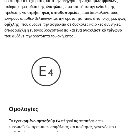
ορατότητα του οχήματος κατά την οδήγηση τη νύχτα.
φως φρένων
,
πέδηση σηματοδότησης.
ένα φλας
, που επιτρέπει την ένδειξη της
πρόθεσης να στρίψει
.
φως
οπισθοπορείας
,
που διευκολύνει τους
ελιγμούς όπισθεν βελτιώνοντας την ορατότητα πίσω από το όχημα.
φως
ομίχλης
, που αυξάνει την ασφάλεια σε δύσκολες καιρικές συνθήκες,
όπως ομίχλη ή έντονες βροχοπτώσεις.
και
ένα ανακλαστικό τρίγωνο
που αυξάνει την ορατότητα του οχήματος
.
Ομολογίες
Το
εγκεκριμένο αμπαζούρ E4
πληροί τις απαιτήσεις των
ευρωπαϊκών προτύπων ασφάλειας και ποιότητας, γεγονός που