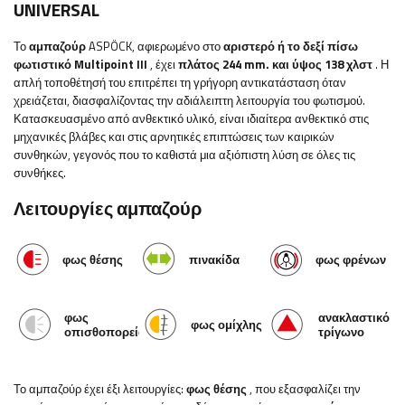
UNIVERSAL
Το
αμπαζούρ
ASPÖCK, αφιερωμένο στο
αριστερό ή το δεξί πίσω
φωτιστικό Multipoint III
, έχει
πλάτος 244 mm.
και ύψος 138 χλστ
. Η
απλή τοποθέτησή του επιτρέπει τη γρήγορη αντικατάσταση όταν
χρειάζεται, διασφαλίζοντας την αδιάλειπτη λειτουργία του φωτισμού.
Κατασκευασμένο από ανθεκτικό υλικό, είναι ιδιαίτερα ανθεκτικό στις
μηχανικές βλάβες και στις αρνητικές επιπτώσεις των καιρικών
συνθηκών, γεγονός που το καθιστά μια αξιόπιστη λύση σε όλες τις
συνθήκες.
Λειτουργίες αμπαζούρ
φως θέσης
πινακίδα
φως φρένων
φως
ανακλαστικό
φως ομίχλης
οπισθοπορείας
τρίγωνο
Το αμπαζούρ έχει έξι λειτουργίες:
φως θέσης
, που εξασφαλίζει την