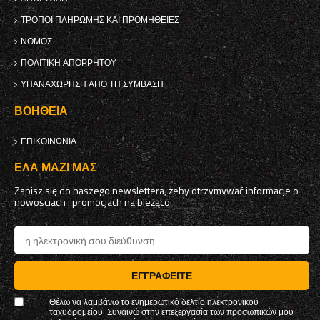
ΤΡΌΠΟΙ ΠΛΗΡΩΜΉΣ ΚΑΙ ΠΡΟΜΉΘΕΙΕΣ
ΝΌΜΟΣ
ΠΟΛΙΤΙΚΉ ΑΠΟΡΡΉΤΟΥ
ΥΠΑΝΑΧΏΡΗΣΗ ΑΠΌ ΤΗ ΣΎΜΒΑΣΗ
ΒΟΉΘΕΙΑ
ΕΠΙΚΟΙΝΩΝΊΑ
ΈΛΑ ΜΑΖΊ ΜΑΣ
Zapisz się do naszego newslettera, żeby otrzymywać informacje o
nowościach i promocjach na bieżąco.
ΕΓΓΡΑΦΕΊΤΕ
Θέλω να λαμβάνω το ενημερωτικό δελτίο ηλεκτρονικού
ταχυδρομείου. Συναινώ στην επεξεργασία των προσωπικών μου