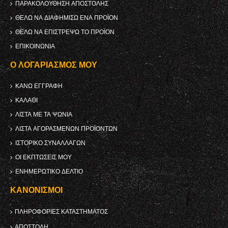
ΠΑΡΑΚΟΛΟΎΘΗΣΗ ΑΠΟΣΤΟΛΉΣ
ΘΈΛΩ ΝΑ ΔΙΑΦΗΜΊΣΩ ΈΝΑ ΠΡΟΪΌΝ
ΘΈΛΩ ΝΑ ΕΠΙΣΤΡΈΨΩ ΤΟ ΠΡΟΪΌΝ
ΕΠΙΚΟΙΝΩΝΊΑ
Ο ΛΟΓΑΡΙΑΣΜΌΣ ΜΟΥ
ΚΑΝΩ ΕΓΓΡΑΦΗ
ΚΑΛΆΘΙ
ΛΊΣΤΑ ΜΕ ΤΑ ΨΏΝΙΑ
ΛΊΣΤΑ ΑΓΟΡΑΣΜΈΝΩΝ ΠΡΟΪΌΝΤΩΝ
ΙΣΤΟΡΙΚΌ ΣΥΝΑΛΛΑΓΏΝ
ΟΙ ΕΚΠΤΏΣΕΙΣ ΜΟΥ
ΕΝΗΜΕΡΩΤΙΚΌ ΔΕΛΤΊΟ
ΚΑΝΟΝΙΣΜΟΊ
ΠΛΗΡΟΦΟΡΊΕΣ ΚΑΤΑΣΤΉΜΑΤΟΣ
ΑΠΟΣΤΟΛΉ