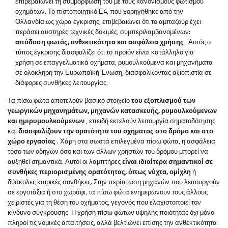
επιβεβαιώνει τη συμμόρφωσή του με τους κανονισμούς φωτισμού
οχημάτων. Το πιστοποιητικό Ε4, που χορηγήθηκε από την
Ολλανδία ως χώρα έγκρισης, επιβεβαιώνει ότι το αμπαζούρ έχει
περάσει αυστηρές τεχνικές δοκιμές, συμπεριλαμβανομένων:
απόδοση φωτός, ανθεκτικότητα και ασφάλεια χρήσης
. Αυτός ο
τύπος έγκρισης διασφαλίζει ότι το προϊόν είναι κατάλληλο για
χρήση σε επαγγελματικά οχήματα, ρυμουλκούμενα και μηχανήματα
σε ολόκληρη την Ευρωπαϊκή Ένωση, διασφαλίζοντας αξιοπιστία σε
διάφορες συνθήκες λειτουργίας.
Τα πίσω φώτα αποτελούν βασικό στοιχείο
του εξοπλισμού των
γεωργικών μηχανημάτων, μηχανών κατασκευής, ρυμουλκούμενων
και ημιρυμουλκούμενων
, επειδή εκτελούν λειτουργία σηματοδότησης
και
διασφαλίζουν την ορατότητα του οχήματος στο δρόμο και στο
χώρο εργασίας
. Χάρη στα σωστά επιλεγμένα πίσω φώτα, η ασφάλεια
τόσο των οδηγών όσο και των άλλων χρηστών του δρόμου μπορεί να
αυξηθεί σημαντικά. Αυτοί οι λαμπτήρες
είναι ιδιαίτερα σημαντικοί σε
συνθήκες περιορισμένης ορατότητας, όπως νύχτα, ομίχλη
ή
δύσκολες καιρικές συνθήκες. Στην περίπτωση μηχανών που λειτουργούν
σε εργοτάξια ή στο χωράφι, τα πίσω φώτα ενημερώνουν τους άλλους
χειριστές για τη θέση του οχήματος, γεγονός που ελαχιστοποιεί τον
κίνδυνο σύγκρουσης. Η χρήση πίσω φώτων υψηλής ποιότητας όχι μόνο
πληροί τις νομικές απαιτήσεις, αλλά βελτιώνει επίσης την ανθεκτικότητα